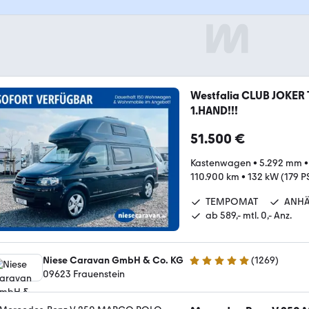
Westfalia CLUB JOKER
1.HAND!!!
51.500 €
Kastenwagen
•
5.292 mm
110.900 km
•
132 kW (179 P
TEMPOMAT
ANH
ab 589,- mtl. 0,- Anz.
Niese Caravan GmbH & Co. KG
(
1269
)
4.9 Sterne
09623 Frauenstein