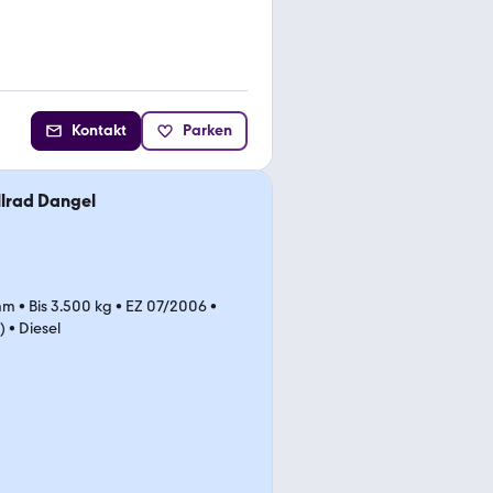
Kontakt
Parken
llrad Dangel
mm
•
Bis 3.500 kg
•
EZ 07/2006
•
)
•
Diesel