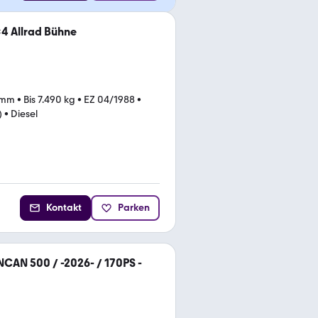
4 Allrad Bühne
 mm
•
Bis 7.490 kg
•
EZ 04/1988
•
)
•
Diesel
Kontakt
Parken
AN 500 / -2026- / 170PS -