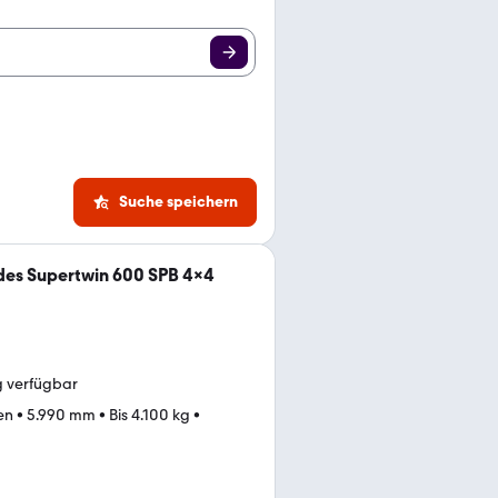
Suche speichern
des Supertwin 600 SPB 4x4
g verfügbar
en
•
5.990 mm
•
Bis 4.100 kg
•