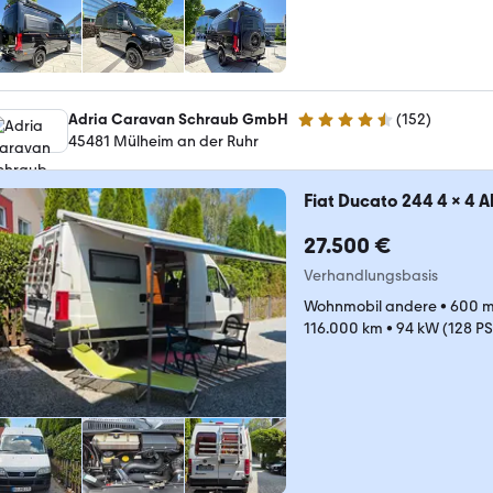
Adria Caravan Schraub GmbH
(
152
)
4.6 Sterne
45481 Mülheim an der Ruhr
Fiat Ducato 244 4 x 4 A
27.500 €
Verhandlungsbasis
Wohnmobil andere
•
600 
116.000 km
•
94 kW (128 PS