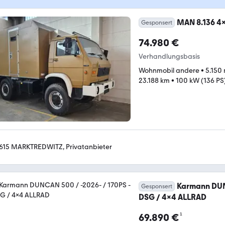
MAN 8.136 4x
Gesponsert
74.980 €
Verhandlungsbasis
Wohnmobil andere
•
5.150
23.188 km
•
100 kW (136 PS
615 MARKTREDWITZ, Privatanbieter
Karmann DUNC
Gesponsert
DSG / 4x4 ALLRAD
¹
69.890 €