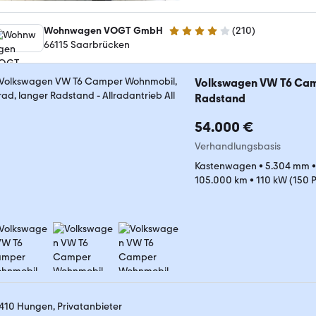
Wohnwagen VOGT GmbH
(
210
)
4.2 Sterne
66115 Saarbrücken
Volkswagen VW T6 Camp
Radstand
54.000 €
Verhandlungsbasis
Kastenwagen
•
5.304 mm
105.000 km
•
110 kW (150 
410 Hungen, Privatanbieter