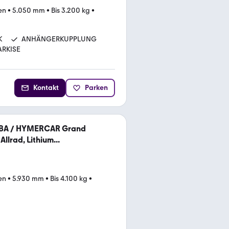
en
•
5.050 mm
•
Bis 3.200 kg
•
K
ANHÄNGERKUPPLUNG
RKISE
Kontakt
Parken
IBA / HYMERCAR Grand
llrad, Lithium...
en
•
5.930 mm
•
Bis 4.100 kg
•