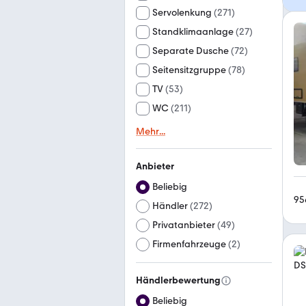
Servolenkung
(
271
)
Standklimaanlage
(
27
)
Separate Dusche
(
72
)
Seitensitzgruppe
(
78
)
TV
(
53
)
WC
(
211
)
Mehr
...
Anbieter
Beliebig
95
Händler
(
272
)
Privatanbieter
(
49
)
Firmenfahrzeuge
(
2
)
Händlerbewertung
Beliebig