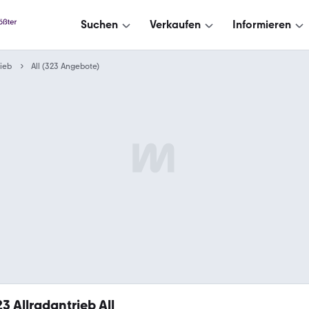
Suchen
Verkaufen
Informieren
rieb
All (323 Angebote)
23
Allradantrieb All