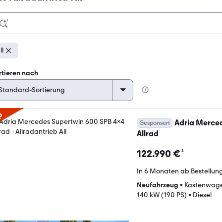
ll
rtieren nach
p
Adria Merce
Gesponsert
Allrad
¹
122.990 €
In 6 Monaten ab Bestellun
Neufahrzeug
•
Kastenwag
140 kW (190 PS)
•
Diesel