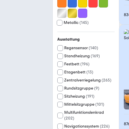
83
Metallic
(
145
)
Ausstattung
Regensensor
(
140
)
Standheizung
(
169
)
Festbett
(
196
)
Etagenbett
(
13
)
Zentralverriegelung
(
265
)
Rundsitzgruppe
(
9
)
Sitzheizung
(
191
)
Mittelsitzgruppe
(
101
)
Multifunktionslenkrad
(
202
)
87
Navigationssystem
(
226
)