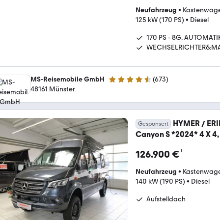
Neufahrzeug
•
Kastenwag
125 kW (170 PS)
•
Diesel
170 PS - 8G. AUTOMATI
WECHSELRICHTER&MA
MS-Reisemobile GmbH
(
673
)
4.7 Sterne
48161 Münster
HYMER / ER
Gesponsert
Canyon S *2024* 4 X 4, A
¹
126.900 €
Neufahrzeug
•
Kastenwag
140 kW (190 PS)
•
Diesel
Aufstelldach