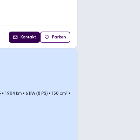
Kontakt
Parken
5
•
1.904 km
•
6 kW (8 PS)
•
150 cm³
•