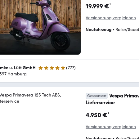
¹
19.999 €
Versicherung vergleichen
Neufahrzeug
•
Roller/Scoo
mke u. Lütt GmbH
(
777
)
4.9 Sterne
397 Hamburg
Vespa Primav
Gesponsert
Lieferservice
¹
4.950 €
Versicherung vergleichen
Neufahrzeug
•
Roller/Scoo