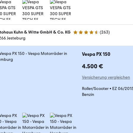
tohaus Kuhn & Witte GmbH & Co. KG
(
263
)
4.4 Sterne
266 Jesteburg
Vespa PX 150
4.500 €
Versicherung vergleichen
Roller/Scooter
•
EZ 06/201
Benzin