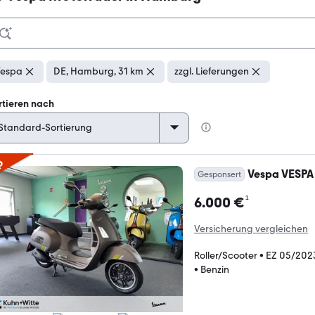
espa
DE, Hamburg, 31 km
zzgl. Lieferungen
rtieren nach
p
Vespa VESPA
Gesponsert
¹
6.000 €
Versicherung vergleichen
Roller/Scooter
•
EZ 05/202
•
Benzin