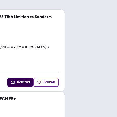
5 75th Limitiertes Sonderm
2/2024
•
2 km
•
10 kW (14 PS)
•
Kontakt
Parken
TECH E5+