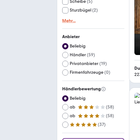
Scheibe
(
5
)
Sturzbügel
(
2
)
Mehr
...
Anbieter
Beliebig
Händler
(
59
)
Privatanbieter
(
19
)
Du
Firmenfahrzeuge
(
0
)
22
Händlerbewertung
Beliebig
ab
(
58
)
3 Sterne
ab
(
58
)
4 Sterne
(
37
)
ab
5 Sterne