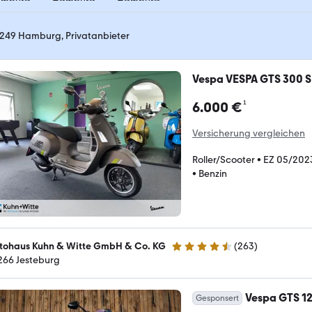
249 Hamburg, Privatanbieter
Vespa VESPA GTS 300 
¹
6.000 €
Versicherung vergleichen
Roller/Scooter
•
EZ 05/202
•
Benzin
tohaus Kuhn & Witte GmbH & Co. KG
(
263
)
4.4 Sterne
266 Jesteburg
Vespa GTS 
Gesponsert