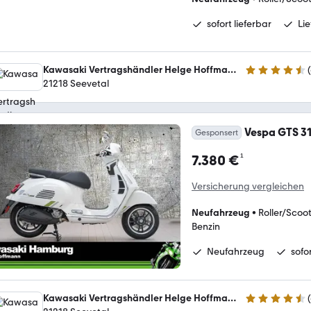
sofort lieferbar
Lie
Kawasaki Vertragshändler Helge Hoffmann e.K.
(
4.7 Sterne
21218 Seevetal
Vespa GTS 31
Gesponsert
¹
7.380 €
Versicherung vergleichen
Neufahrzeug
•
Roller/Scoo
Benzin
Neufahrzeug
sofo
Kawasaki Vertragshändler Helge Hoffmann e.K.
(
4.7 Sterne