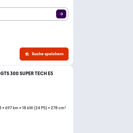
Suche speichern
 GTS 300 SUPER TECH E5
3
•
697 km
•
18 kW (24 PS)
•
278 cm³