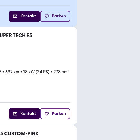
Kontakt
Parken
SUPER TECH E5
3
•
697 km
•
18 kW (24 PS)
•
278 cm³
Kontakt
Parken
125 CUSTOM-PINK