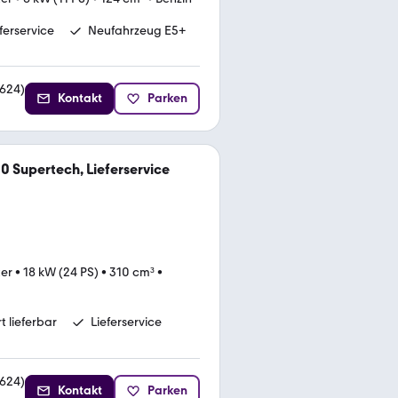
ferservice
Neufahrzeug E5+
624
)
Kontakt
Parken
0 Supertech, Lieferservice
ter
•
18 kW (24 PS)
•
310 cm³
•
rt lieferbar
Lieferservice
624
)
Kontakt
Parken