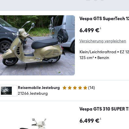
Vespa GTS SuperTech 12
¹
6.499 €
Versicherung vergleichen
Klein/Leichtkraftrad
•
EZ 1
125 cm³
•
Benzin
Reisemobile Jesteburg
(
14
)
5 Sterne
21266 Jesteburg
Vespa GTS 310 SUPER 
¹
6.499 €