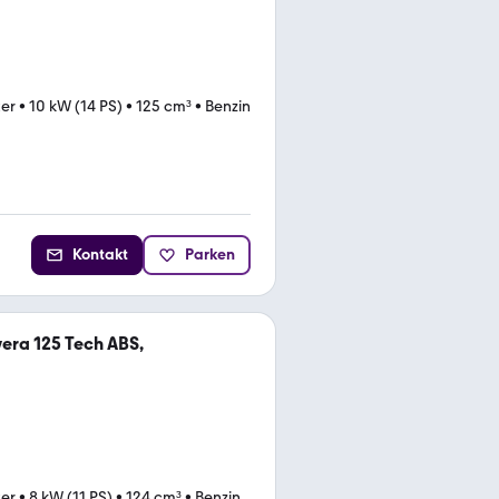
ter
•
10 kW (14 PS)
•
125 cm³
•
Benzin
Kontakt
Parken
era 125 Tech ABS,
ter
•
8 kW (11 PS)
•
124 cm³
•
Benzin