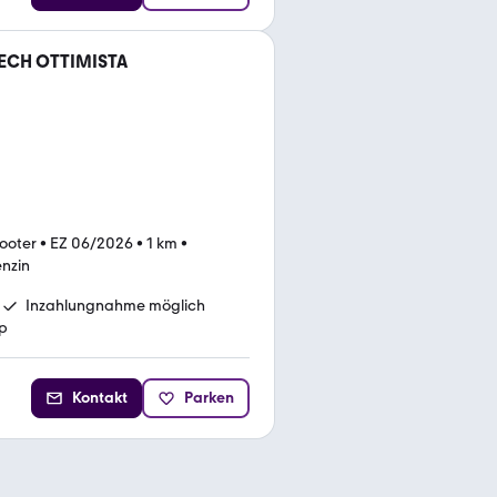
TECH OTTIMISTA
cooter
•
EZ 06/2026
•
1 km
•
nzin
Inzahlungnahme möglich
p
Kontakt
Parken