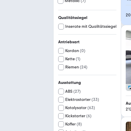
Metallic
(
7
)
20
Qualitätssiegel
Inserate mit Qualitätssiegel
Antriebsart
Kardan
(
0
)
Kette
(
1
)
Riemen
(
24
)
Ausstattung
ABS
(
27
)
Elektrostarter
(
33
)
Au
Katalysator
(
63
)
21
Kickstarter
(
6
)
Koffer
(
8
)