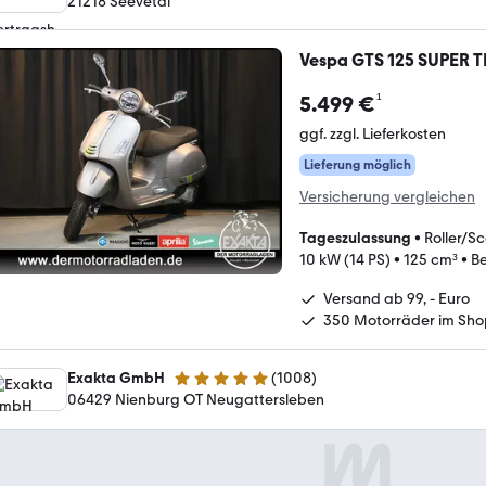
21218 Seevetal
Vespa GTS 125 SUPER 
¹
5.499 €
ggf. zzgl. Lieferkosten
Lieferung möglich
Versicherung vergleichen
Tageszulassung
•
Roller/S
10 kW (14 PS)
•
125 cm³
•
Be
Versand ab 99, - Euro
350 Motorräder im Sho
Exakta GmbH
(
1008
)
4.8 Sterne
06429 Nienburg OT Neugattersleben