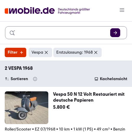
Filter
Vespa
Erstzulassung: 1968
2 VESPA 1968
Sortieren
Kachelansicht
Vespa 50 N 12 Volt Restauriert mit
deutsche Papieren
5.800 €
Roller/Scooter
•
EZ 07/1968
•
10 km
•
1 kW (1 PS)
•
49 cm³
•
Benzin