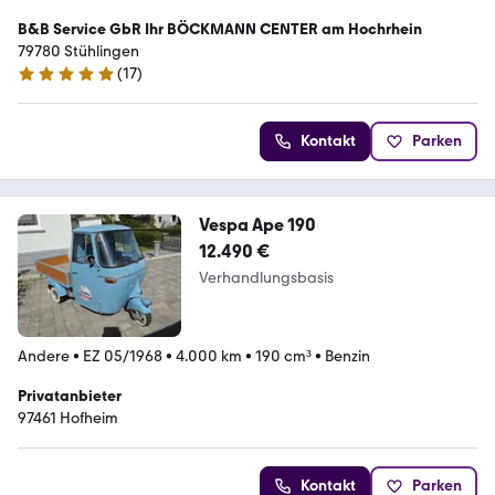
B&B Service GbR Ihr BÖCKMANN CENTER am Hochrhein
79780 Stühlingen
(
17
)
5 Sterne
Kontakt
Parken
Vespa Ape 190
12.490 €
Verhandlungsbasis
Andere
•
EZ 05/1968
•
4.000 km
•
190 cm³
•
Benzin
Privatanbieter
97461 Hofheim
Kontakt
Parken