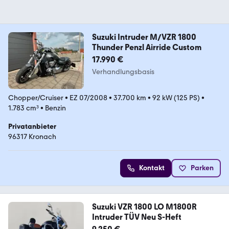
Suzuki Intruder M/VZR 1800
Thunder Penzl Airride Custom
17.990 €
Verhandlungsbasis
Chopper/Cruiser
•
EZ 07/2008
•
37.700 km
•
92 kW (125 PS)
•
1.783 cm³
•
Benzin
Privatanbieter
96317 Kronach
Kontakt
Parken
Suzuki VZR 1800 LO M1800R
Intruder TÜV Neu S-Heft