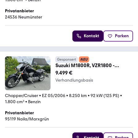
Privatanbieter
24536 Neumünster
Kontakt
Parken
Gesponsert
NEU
Suzuki M1800R, VZR1800 -
UNIKAT! TÜV neu, 8300km
9.499 €
Verhandlungsbasis
Chopper/Cruiser
•
EZ 05/2006
•
8.250 km
•
92 kW (125 PS)
•
1.800 cm³
•
Benzin
Privatanbieter
95119 Naila/Marxgrün
Kontakt
Parken