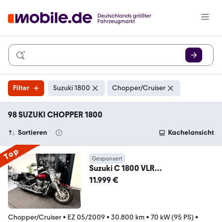
Filter
Suzuki 1800
Chopper/Cruiser
98 SUZUKI CHOPPER 1800
Sortieren
Kachelansicht
Top
Gesponsert
Suzuki C 1800 VLR
EDITIONSMODELL ! TOP-
11.999 €
AUSSTATTUNG !
Chopper/Cruiser
•
EZ 05/2009
•
30.800 km
•
70 kW (95 PS)
•