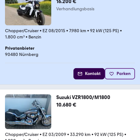
16.200 €
Verhandlungsbasis
Chopper/Cruiser
•
EZ 08/2015
•
7.980 km
•
92 kW (125 PS)
•
1.800 cm³
•
Benzin
Privatanbieter
90480 Nürnberg
Kontakt
Parken
Suzuki VZR1800/M1800
10.680 €
Chopper/Cruiser
•
EZ 03/2009
•
33.290 km
•
92 kW (125 PS)
•