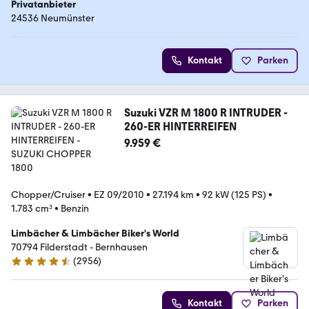
Privatanbieter
24536 Neumünster
Kontakt
Parken
Suzuki VZR M 1800 R INTRUDER -
260-ER HINTERREIFEN
9.959 €
Chopper/Cruiser
•
EZ 09/2010
•
27.194 km
•
92 kW (125 PS)
•
1.783 cm³
•
Benzin
Limbächer & Limbächer Biker's World
70794 Filderstadt - Bernhausen
(
2956
)
4.7 Sterne
Kontakt
Parken