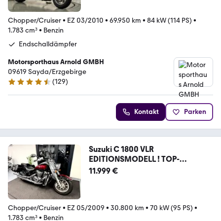
Chopper/Cruiser
•
EZ 03/2010
•
69.950 km
•
84 kW (114 PS)
•
1.783 cm³
•
Benzin
Endschalldämpfer
Motorsporthaus Arnold GMBH
09619 Sayda/Erzgebirge
(
129
)
4.7 Sterne
Kontakt
Parken
Suzuki C 1800 VLR
EDITIONSMODELL ! TOP-
AUSSTATTUNG !
11.999 €
Chopper/Cruiser
•
EZ 05/2009
•
30.800 km
•
70 kW (95 PS)
•
1.783 cm³
•
Benzin