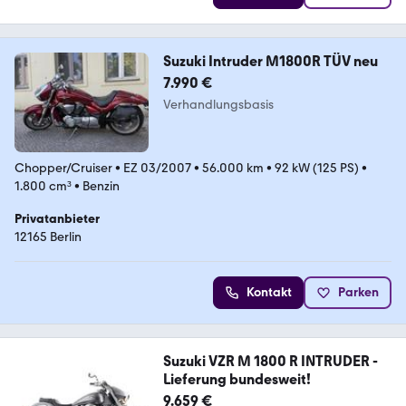
Suzuki Intruder M1800R TÜV neu
7.990 €
Verhandlungsbasis
Chopper/Cruiser
•
EZ 03/2007
•
56.000 km
•
92 kW (125 PS)
•
1.800 cm³
•
Benzin
Privatanbieter
12165 Berlin
Kontakt
Parken
Suzuki VZR M 1800 R INTRUDER -
Lieferung bundesweit!
9.659 €