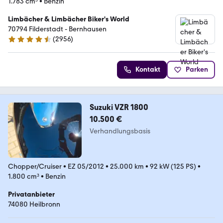
1.783 cm³
•
Benzin
Limbächer & Limbächer Biker's World
70794 Filderstadt - Bernhausen
(
2956
)
4.7 Sterne
Kontakt
Parken
Suzuki VZR 1800
10.500 €
Verhandlungsbasis
Chopper/Cruiser
•
EZ 05/2012
•
25.000 km
•
92 kW (125 PS)
•
1.800 cm³
•
Benzin
Privatanbieter
74080 Heilbronn