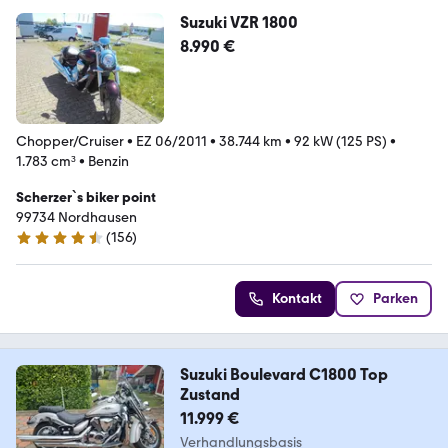
Suzuki VZR 1800
8.990 €
Chopper/Cruiser
•
EZ 06/2011
•
38.744 km
•
92 kW (125 PS)
•
1.783 cm³
•
Benzin
Scherzer`s biker point
99734 Nordhausen
(
156
)
4.7 Sterne
Kontakt
Parken
Suzuki Boulevard C1800 Top
Zustand
11.999 €
Verhandlungsbasis