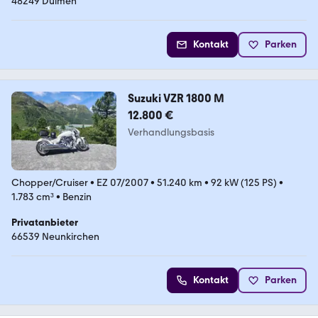
48249 Dülmen
Kontakt
Parken
Suzuki VZR 1800 M
12.800 €
Verhandlungsbasis
Chopper/Cruiser
•
EZ 07/2007
•
51.240 km
•
92 kW (125 PS)
•
1.783 cm³
•
Benzin
Privatanbieter
66539 Neunkirchen
Kontakt
Parken