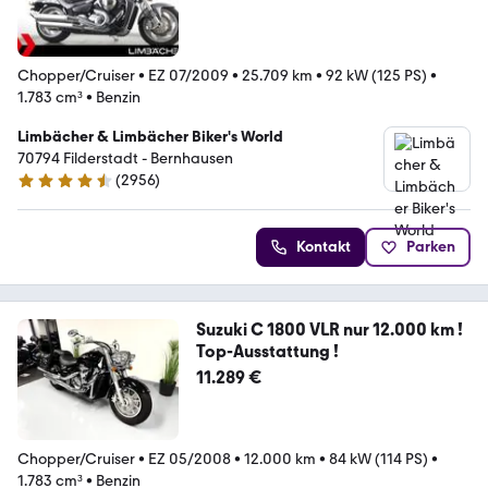
Chopper/Cruiser
•
EZ 07/2009
•
25.709 km
•
92 kW (125 PS)
•
1.783 cm³
•
Benzin
Limbächer & Limbächer Biker's World
70794 Filderstadt - Bernhausen
(
2956
)
4.7 Sterne
Kontakt
Parken
Suzuki C 1800 VLR nur 12.000 km !
Top-Ausstattung !
11.289 €
Chopper/Cruiser
•
EZ 05/2008
•
12.000 km
•
84 kW (114 PS)
•
1.783 cm³
•
Benzin