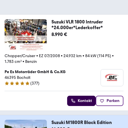
Suzuki VLR 1800 Intruder
*24.000er*Lederkoffer*
8.990 €
Chopper/Cruiser
•
EZ 07/2008
•
24.932 km
•
84 kW (114 PS)
•
1.783 cm³
•
Benzin
Pe Es Motorräder GmbH & Co.KG
46395 Bocholt
(
377
)
4.8 Sterne
Kontakt
Parken
Suzuki M1800R Black Edition