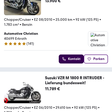
13.900 €
Chopper/Cruiser
•
EZ 08/2010
•
25.000 km
•
92 kW (125 PS)
•
1.783 cm³
•
Benzin
Automotive Christian
40699 Erkrath
(
141
)
5 Sterne
Kontakt
Parken
Suzuki VZR M 1800 R INTRUDER -
Lieferung bundesweit!
11.789 €
Chopper/Cruiser
•
EZ 06/2010
•
29.610 km
•
92 kW (125 PS)
•