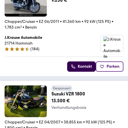
9.250 €
Chopper/Cruiser
•
EZ 06/2011
•
41.360 km
•
92 kW (125 PS)
•
1.783 cm³
•
Benzin
J.Krause Automobile
21714 Hammah
(
184
)
4.7 Sterne
Kontakt
Parken
Gesponsert
Suzuki VZR 1800
13.500 €
Verhandlungsbasis
Chopper/Cruiser
•
EZ 04/2007
•
38.855 km
•
92 kW (125 PS)
•
1.800 cm³
•
Benzin