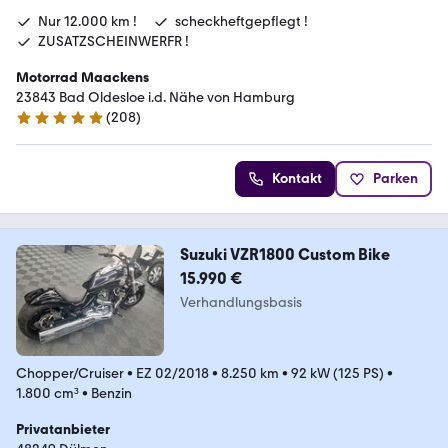
Nur 12.000 km !
scheckheftgepflegt !
ZUSATZSCHEINWERFR !
Motorrad Maackens
23843 Bad Oldesloe i.d. Nähe von Hamburg
(
208
)
5 Sterne
Kontakt
Parken
Suzuki VZR1800 Custom Bike
15.990 €
Verhandlungsbasis
Chopper/Cruiser
•
EZ 02/2018
•
8.250 km
•
92 kW (125 PS)
•
1.800 cm³
•
Benzin
Privatanbieter