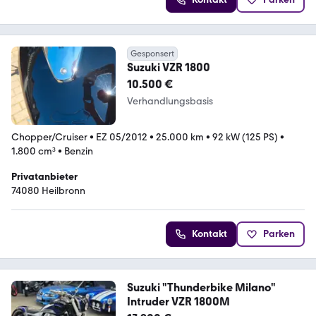
Gesponsert
Suzuki VZR 1800
10.500 €
Verhandlungsbasis
Chopper/Cruiser
•
EZ 05/2012
•
25.000 km
•
92 kW (125 PS)
•
1.800 cm³
•
Benzin
Privatanbieter
74080 Heilbronn
Kontakt
Parken
Suzuki "Thunderbike Milano"
Intruder VZR 1800M