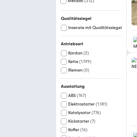
Metallic
(
312
)
Qualitätssiegel
Inserate mit Qualitätssiegel
Antriebsart
Kardan
(
2
)
Kette
(
1.199
)
Riemen
(
0
)
Ausstattung
ABS
(
767
)
Elektrostarter
(
1.181
)
Katalysator
(
776
)
Kickstarter
(
7
)
Koffer
(
16
)