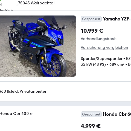
75045 Walzbachtal
Yamaha YZF
Gesponsert
10.999 €
Verhandlungsbasis
Versicherung vergleichen
Sportler/Supersportler
•
EZ
35 kW (48 PS)
•
689 cm³
•
B
360 Ilsfeld, Privatanbieter
Honda Cbr 60
Gesponsert
4.999 €