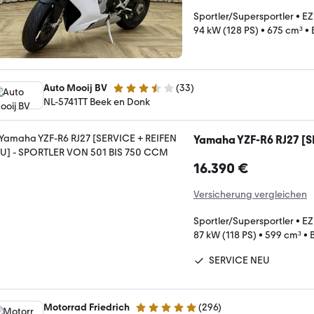
Sportler/Supersportler
•
EZ
94 kW (128 PS)
•
675 cm³
•
Auto Mooij BV
(
33
)
3.7 Sterne
NL-5741TT Beek en Donk
Yamaha YZF-R6 RJ27 [S
16.390 €
Versicherung vergleichen
Sportler/Supersportler
•
EZ
87 kW (118 PS)
•
599 cm³
•
SERVICE NEU
Motorrad Friedrich
(
296
)
4.8 Sterne