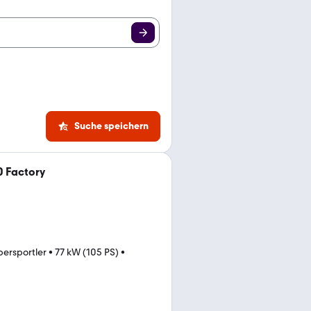
Suche speichern
0 Factory
persportler
•
77 kW (105 PS)
•