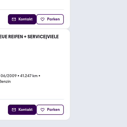
Kontakt
Parken
EUE REIFEN + SERVICE|VIELE
 06/2009
•
41.247 km
•
Benzin
Kontakt
Parken