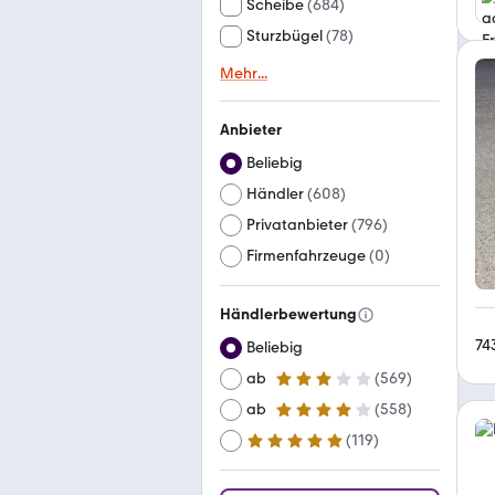
Scheibe
(
684
)
Sturzbügel
(
78
)
Mehr
...
Anbieter
Beliebig
Händler
(
608
)
Privatanbieter
(
796
)
Firmenfahrzeuge
(
0
)
Händlerbewertung
74
Beliebig
ab
(
569
)
3 Sterne
ab
(
558
)
4 Sterne
(
119
)
ab
5 Sterne