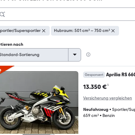
portler/Supersportler
Hubraum: 501 cm³ – 750 cm³
rtieren nach
p
Aprilia RS 66
Gesponsert
¹
13.350 €
Versicherung vergleichen
Neufahrzeug
•
Sportler/Su
659 cm³
•
Benzin