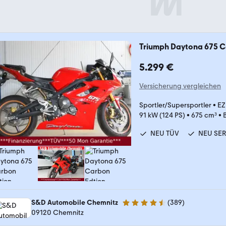
Triumph Daytona 675 C
5.299 €
Versicherung vergleichen
Sportler/Supersportler
•
EZ
91 kW (124 PS)
•
675 cm³
•
NEU TÜV
NEU SE
S&D Automobile Chemnitz
(
389
)
4.7 Sterne
09120 Chemnitz