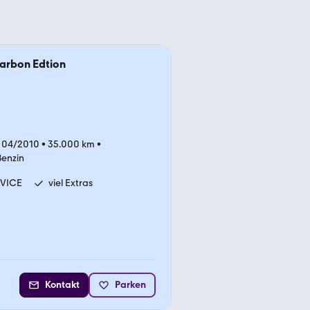
arbon Edtion
 04/2010
•
35.000 km
•
Benzin
RVICE
viel Extras
Kontakt
Parken