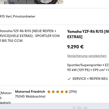
415 Verl, Privatanbieter
Yamaha YZF-R6 RJ15 [N
EXTRAS]
9.290 €
Versicherung vergleichen
Sportler/Supersportler
•
EZ
95 kW (129 PS)
•
599 cm³
•
SERVICE + REIFEN NEU
Motorrad Friedrich
(
296
)
4.8 Sterne
75045 Walzbachtal