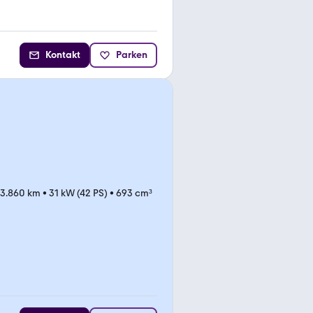
Kontakt
Parken
3.860 km
•
31 kW (42 PS)
•
693 cm³