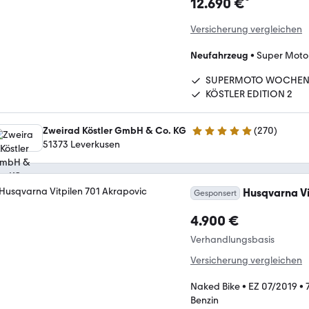
¹
12.690 €
Versicherung vergleichen
Neufahrzeug
•
Super Moto
SUPERMOTO WOCHE
KÖSTLER EDITION 2
Zweirad Köstler GmbH & Co. KG
(
270
)
4.8 Sterne
51373 Leverkusen
Husqvarna Vi
Gesponsert
4.900 €
Verhandlungsbasis
Versicherung vergleichen
Naked Bike
•
EZ 07/2019
•
Benzin