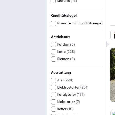
Metallic
(
13
)
Qualitätssiegel
Inserate mit Qualitätssiegel
Antriebsart
Kardan
(
0
)
Kette
(
225
)
Riemen
(
0
)
Ausstattung
ABS
(
220
)
Elektrostarter
(
231
)
Katalysator
(
187
)
Kickstarter
(
7
)
Koffer
(
10
)