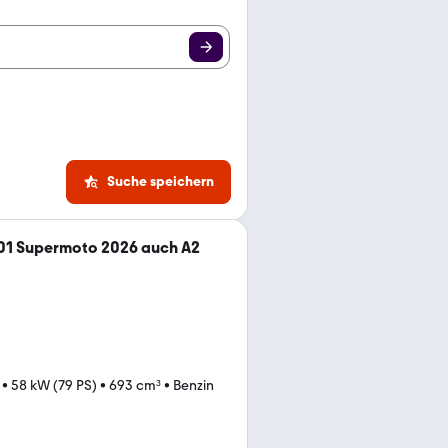
Suche speichern
01 Supermoto 2026 auch A2
•
58 kW (79 PS)
•
693 cm³
•
Benzin