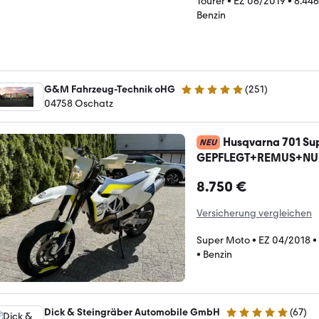
Tourer
•
EZ 06/2019
•
8.44
Benzin
G&M Fahrzeug-Technik oHG
(
251
)
5 Sterne
04758 Oschatz
Husqvarna 701 Su
NEU
GEPFLEGT+REMUS+NU
8.750 €
Versicherung vergleichen
Super Moto
•
EZ 04/2018
•
•
Benzin
Dick & Steingräber Automobile GmbH
(
67
)
4.8 Sterne