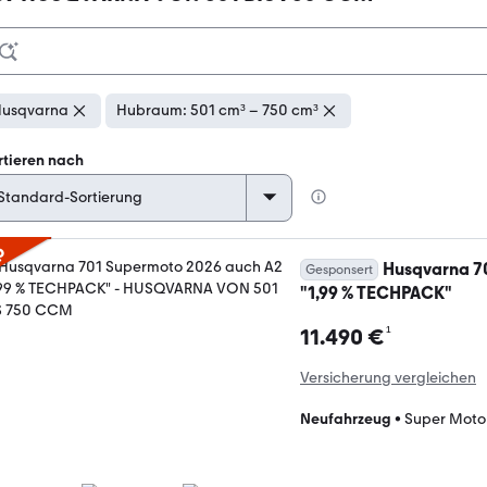
usqvarna
Hubraum: 501 cm³ – 750 cm³
rtieren nach
p
Husqvarna 7
Gesponsert
"1,99 % TECHPACK"
¹
11.490 €
Versicherung vergleichen
Neufahrzeug
•
Super Moto