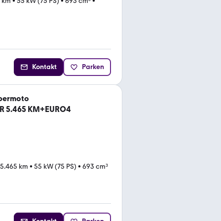
6 km
•
55 kW (75 PS)
•
693 cm³
•
Kontakt
Parken
permoto
R 5.465 KM+EURO4
5.465 km
•
55 kW (75 PS)
•
693 cm³