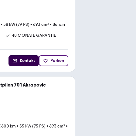
•
58 kW (79 PS)
•
693 cm³
•
Benzin
N
48 MONATE GARANTIE
Kontakt
Parken
tpilen 701 Akrapovic
7.600 km
•
55 kW (75 PS)
•
693 cm³
•