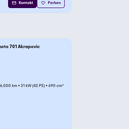
Kontakt
Parken
oto 701 Akrapovic
6.000 km
•
31 kW (42 PS)
•
690 cm³