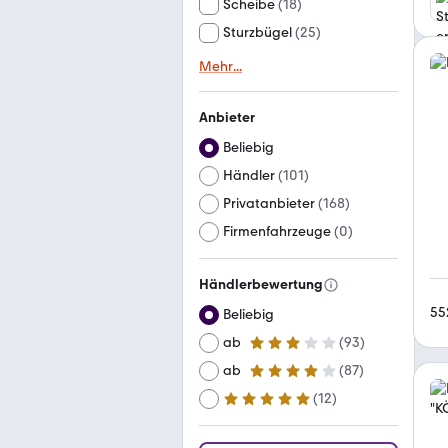
Scheibe
(
18
)
Sturzbügel
(
25
)
Mehr
...
Anbieter
Beliebig
Händler
(
101
)
Privatanbieter
(
168
)
Firmenfahrzeuge
(
0
)
Händlerbewertung
55
Beliebig
ab
(
93
)
3 Sterne
ab
(
87
)
4 Sterne
(
12
)
ab
5 Sterne