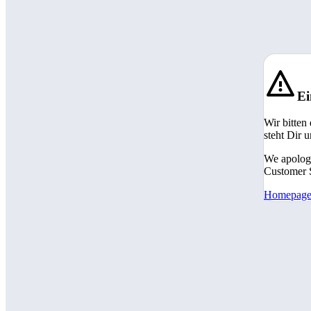
Ei
Wir bitten
steht Dir 
We apologi
Customer S
Homepag