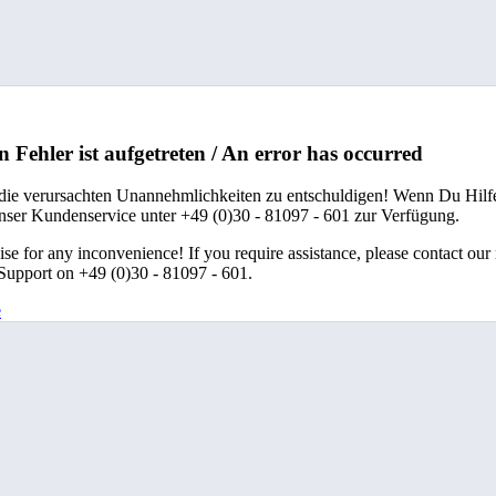
n Fehler ist aufgetreten / An error has occurred
 die verursachten Unannehmlichkeiten zu entschuldigen! Wenn Du Hilfe
unser Kundenservice unter +49 (0)30 - 81097 - 601 zur Verfügung.
se for any inconvenience! If you require assistance, please contact our
upport on +49 (0)30 - 81097 - 601.
e