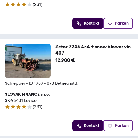
(
231
)
4.2 Sterne
Kontakt
Parken
Zetor 7245 4x4 + snow blower vin
407
12.900 €
Schlepper
•
BJ 1989
•
870 Betriebsstd.
SLOVAK FINANCE s.r.o.
SK-93401 Levice
(
231
)
4.2 Sterne
Kontakt
Parken