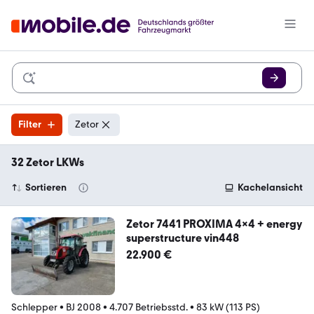
Filter
Zetor
32 Zetor LKWs
Sortieren
Kachelansicht
Zetor 7441 PROXIMA 4x4 + energy
superstructure vin448
22.900 €
Schlepper
•
BJ 2008
•
4.707 Betriebsstd.
•
83 kW (113 PS)