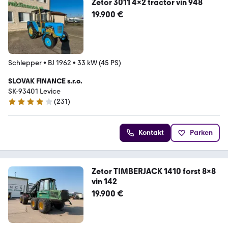
Zetor 3011 4x2 tractor vin 948
19.900 €
Schlepper
•
BJ 1962
•
33 kW (45 PS)
SLOVAK FINANCE s.r.o.
SK-93401 Levice
(
231
)
4.2 Sterne
Kontakt
Parken
Zetor TIMBERJACK 1410 forst 8x8
vin 142
19.900 €