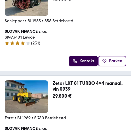
Schlepper
•
BJ 1983
•
856 Betriebsstd.
SLOVAK FINANCE s.r.o.
SK-93401 Levice
(
231
)
4.2 Sterne
Kontakt
Parken
Zetor LKT 81 TURBO 4x4 manual,
vin 0939
29.800 €
Forst
•
BJ 1989
•
5.760 Betriebsstd.
SLOVAK FINANCE s.r.o.