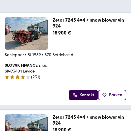
Zetor 7245 4x4 + snow blower vin
924
18.900 €
Schlepper
•
BJ 1989
•
870 Betriebsstd.
SLOVAK FINANCE s.r.o.
SK-93401 Levice
(
231
)
4.2 Sterne
Kontakt
Parken
Zetor 7245 4x4 + snow blower vin
924
18.900 €