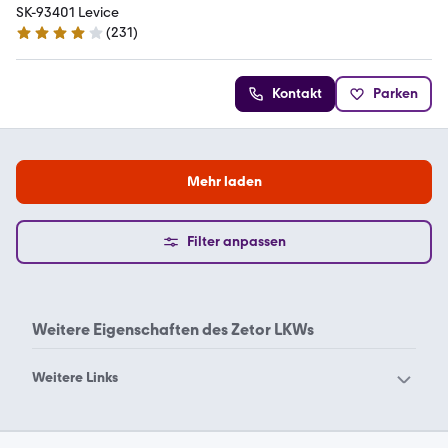
SK-93401 Levice
(
231
)
4.2 Sterne
Kontakt
Parken
Mehr laden
Filter anpassen
Weitere Eigenschaften des
Zetor LKWs
Weitere Links
Bucher
bis 7 5t Lkw
Kommunalfahrzeug