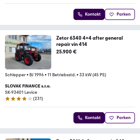
Kontakt
Parken
Zetor 6340 4x4 after general
repair vin 414
25.900 €
Schlepper
•
BJ 1996
•
11 Betriebsstd.
•
33 kW (45 PS)
SLOVAK FINANCE s.r.o.
SK-93401 Levice
(
231
)
4.2 Sterne
Kontakt
Parken