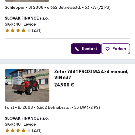
Schlepper
•
BJ 2008
•
6.662 Betriebsstd.
•
53 kW (72 PS)
SLOVAK FINANCE s.r.o.
SK-93401 Levice
(
231
)
4.2 Sterne
Kontakt
Parken
Zetor 7441 PROXIMA 4x4 manual,
VIN 637
24.900 €
Forst
•
BJ 2008
•
6.662 Betriebsstd.
•
53 kW (72 PS)
SLOVAK FINANCE s.r.o.
SK-93401 Levice
(
231
)
4.2 Sterne