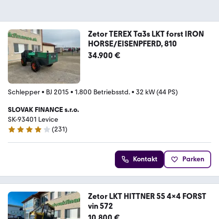
Zetor TEREX Ta3s LKT forst IRON
HORSE/EISENPFERD, 810
34.900 €
Schlepper
•
BJ 2015
•
1.800 Betriebsstd.
•
32 kW (44 PS)
SLOVAK FINANCE s.r.o.
SK-93401 Levice
(
231
)
4.2 Sterne
Kontakt
Parken
Zetor LKT HITTNER 55 4x4 FORST
vin 572
10.800 €