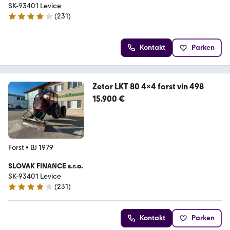
SK-93401 Levice
(
231
)
4.2 Sterne
Kontakt
Parken
Zetor LKT 80 4x4 forst vin 498
15.900 €
Forst
•
BJ 1979
SLOVAK FINANCE s.r.o.
SK-93401 Levice
(
231
)
4.2 Sterne
Kontakt
Parken