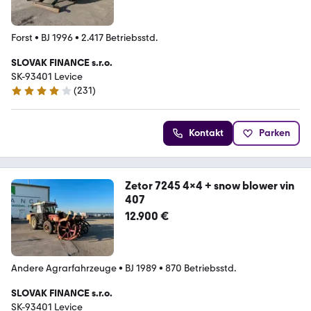
Forst
•
BJ 1996
•
2.417 Betriebsstd.
SLOVAK FINANCE s.r.o.
SK-93401 Levice
(
231
)
4.2 Sterne
Kontakt
Parken
Zetor 7245 4x4 + snow blower vin
407
12.900 €
Andere Agrarfahrzeuge
•
BJ 1989
•
870 Betriebsstd.
SLOVAK FINANCE s.r.o.
SK-93401 Levice