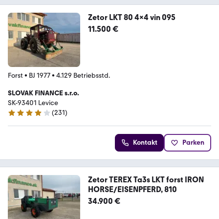
Zetor LKT 80 4x4 vin 095
11.500 €
Forst
•
BJ 1977
•
4.129 Betriebsstd.
SLOVAK FINANCE s.r.o.
SK-93401 Levice
(
231
)
4.2 Sterne
Kontakt
Parken
Zetor TEREX Ta3s LKT forst IRON
HORSE/EISENPFERD, 810
34.900 €