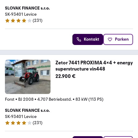
SLOVAK FINANCE s.r.o.
SK-93401 Levice
(
231
)
4.2 Sterne
Kontakt
Parken
Zetor 7441 PROXIMA 4x4 + energy
superstructure vin448
22.900 €
Forst
•
BJ 2008
•
4.707 Betriebsstd.
•
83 kW (113 PS)
SLOVAK FINANCE s.r.o.
SK-93401 Levice
(
231
)
4.2 Sterne