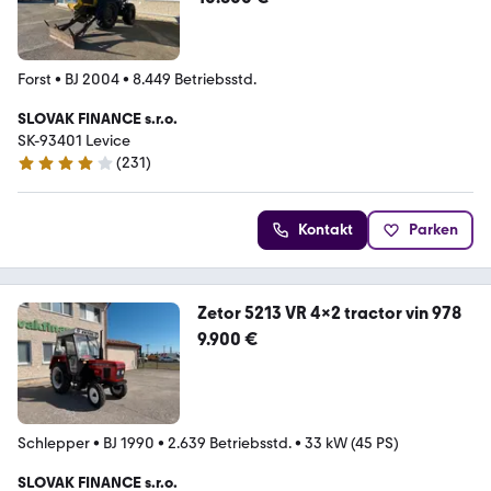
Forst
•
BJ 2004
•
8.449 Betriebsstd.
SLOVAK FINANCE s.r.o.
SK-93401 Levice
(
231
)
4.2 Sterne
Kontakt
Parken
Zetor 5213 VR 4x2 tractor vin 978
9.900 €
Schlepper
•
BJ 1990
•
2.639 Betriebsstd.
•
33 kW (45 PS)
SLOVAK FINANCE s.r.o.