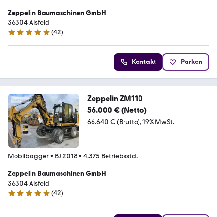
Zeppelin Baumaschinen GmbH
36304 Alsfeld
(
42
)
5 Sterne
Kontakt
Parken
Zeppelin ZM110
56.000 € (Netto)
66.640 € (Brutto)
19% MwSt.
Mobilbagger
•
BJ 2018
•
4.375 Betriebsstd.
Zeppelin Baumaschinen GmbH
36304 Alsfeld
(
42
)
5 Sterne