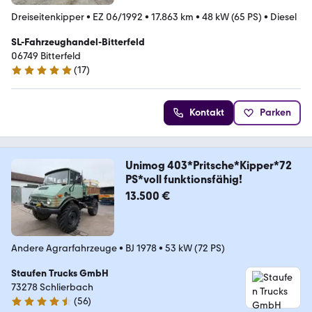
Dreiseitenkipper
•
EZ 06/1992
•
17.863 km
•
48 kW (65 PS)
•
Diesel
SL-Fahrzeughandel-Bitterfeld
06749 Bitterfeld
(
17
)
5 Sterne
Kontakt
Parken
Unimog 403*Pritsche*Kipper*72
PS*voll funktionsfähig!
13.500 €
Andere Agrarfahrzeuge
•
BJ 1978
•
53 kW (72 PS)
Staufen Trucks GmbH
73278 Schlierbach
(
56
)
4.7 Sterne