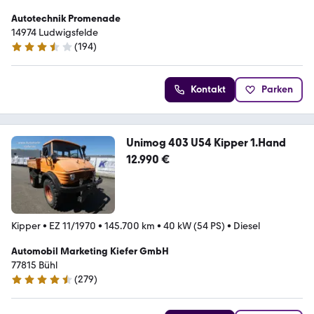
Autotechnik Promenade
14974 Ludwigsfelde
(
194
)
3.3 Sterne
Kontakt
Parken
Unimog 403 U54 Kipper 1.Hand
12.990 €
Kipper
•
EZ 11/1970
•
145.700 km
•
40 kW (54 PS)
•
Diesel
Automobil Marketing Kiefer GmbH
77815 Bühl
(
279
)
4.3 Sterne