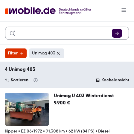
Filter
Unimog 403
4 Unimog 403
Sortieren
Kachelansicht
Unimog U 403 Winterdienst
9.900 €
Kipper
•
EZ 06/1972
•
91.308 km
•
62 kW (84 PS)
•
Diesel