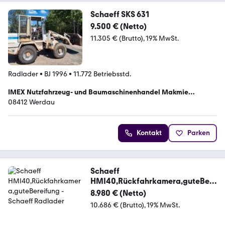
Schaeff SKS 631
9.500 € (Netto)
11.305 € (Brutto)
19% MwSt.
Radlader
•
BJ 1996
•
11.772 Betriebsstd.
IMEX Nutzfahrzeug- und Baumaschinenhandel Makmie
Jebrahim
08412 Werdau
Kontakt
Parken
Schaeff
HMI40,Rückfahrkamera,guteBere
ifung
8.980 € (Netto)
10.686 € (Brutto)
19% MwSt.