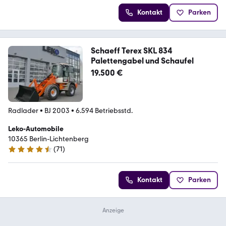
Kontakt
Parken
Schaeff Terex SKL 834
Palettengabel und Schaufel
19.500 €
Radlader
•
BJ 2003
•
6.594 Betriebsstd.
Leko-Automobile
10365 Berlin-Lichtenberg
(
71
)
4.6 Sterne
Kontakt
Parken