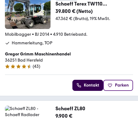
Schaeff Terex TW110
Mobilbagger Verstellausleger
39.800 € (Netto)
Klima
47.362 € (Brutto)
19% MwSt.
Mobilbagger
•
BJ 2014
•
4.910 Betriebsstd.
Hammerleitung, TOP
Gregor Grimm Maschinenhandel
36251 Bad Hersfeld
(
43
)
4.5 Sterne
Kontakt
Parken
Schaeff ZL80
9.900 €