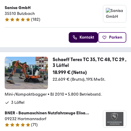
Sanisa GmbH
35510 Butzbach
(
182
)
5 Sterne
Kontakt
Parken
Schaeff Terex TC 35, TC 48, TC 29 ,
3 Löffel
18.999 € (Netto)
22.609 € (Brutto)
19% MwSt.
Mini-/Kompaktbagger
•
BJ 2010
•
5.800 Betriebsstd.
3 Löffel
BNER - Baumaschinen Nutzfahrzeuge Elisa
Ramermann
09232 Hartmannsdorf
(
71
)
5 Sterne