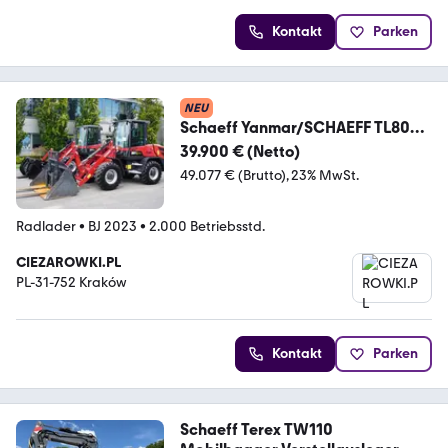
Kontakt
Parken
NEU
Schaeff Yanmar/SCHAEFF TL80
Wheel Loader / 2023 / 2000 H
39.900 € (Netto)
49.077 € (Brutto)
23% MwSt.
Radlader
•
BJ 2023
•
2.000 Betriebsstd.
CIEZAROWKI.PL
PL-31-752 Kraków
Kontakt
Parken
Schaeff Terex TW110