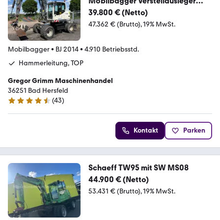
Mobilbagger Verstellausleger
Klima
39.800 € (Netto)
47.362 € (Brutto)
19% MwSt.
Mobilbagger
•
BJ 2014
•
4.910 Betriebsstd.
Hammerleitung, TOP
Gregor Grimm Maschinenhandel
36251 Bad Hersfeld
(
43
)
4.5 Sterne
Kontakt
Parken
Schaeff TW95 mit SW MS08
44.900 € (Netto)
53.431 € (Brutto)
19% MwSt.