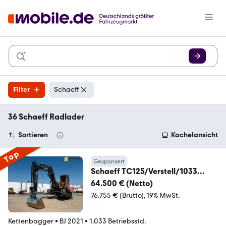
Filter
Schaeff
36 Schaeff Radlader
Sortieren
Kachelansicht
Top
Gesponsert
Schaeff TC125/Verstell/1033
Std/Power-Tilt Rotator
64.500 € (Netto)
76.755 € (Brutto)
19% MwSt.
Kettenbagger
•
BJ 2021
•
1.033 Betriebsstd.