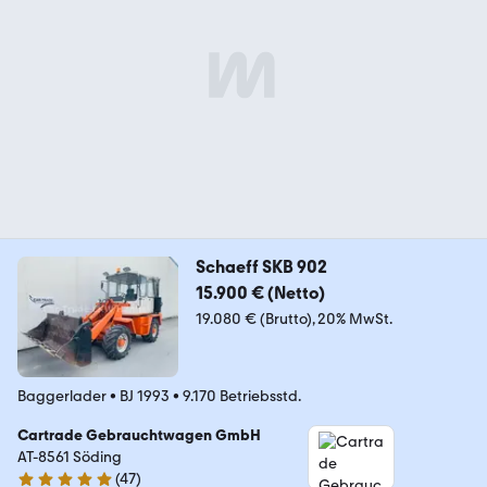
Schaeff SKB 902
15.900 € (Netto)
19.080 € (Brutto)
20% MwSt.
Baggerlader
•
BJ 1993
•
9.170 Betriebsstd.
Cartrade Gebrauchtwagen GmbH
AT-8561 Söding
(
47
)