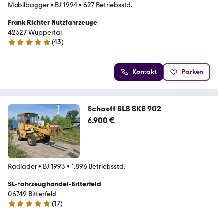
Mobilbagger
•
BJ 1994
•
627 Betriebsstd.
Frank Richter Nutzfahrzeuge
42327 Wuppertal
(
43
)
5 Sterne
Kontakt
Parken
Schaeff SLB SKB 902
6.900 €
Radlader
•
BJ 1993
•
1.896 Betriebsstd.
SL-Fahrzeughandel-Bitterfeld
06749 Bitterfeld
(
17
)
5 Sterne