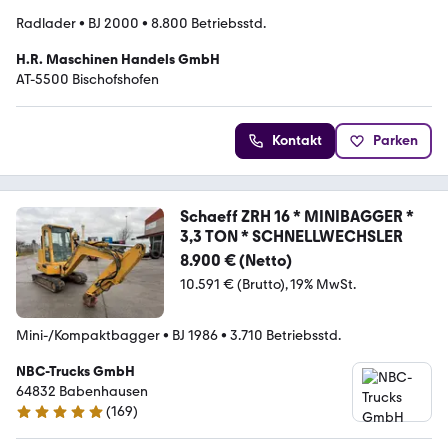
Radlader
•
BJ 2000
•
8.800 Betriebsstd.
H.R. Maschinen Handels GmbH
AT-5500 Bischofshofen
Kontakt
Parken
Schaeff ZRH 16 * MINIBAGGER *
3,3 TON * SCHNELLWECHSLER
8.900 € (Netto)
10.591 € (Brutto)
19% MwSt.
Mini-/Kompaktbagger
•
BJ 1986
•
3.710 Betriebsstd.
NBC-Trucks GmbH
64832 Babenhausen
(
169
)
4.8 Sterne