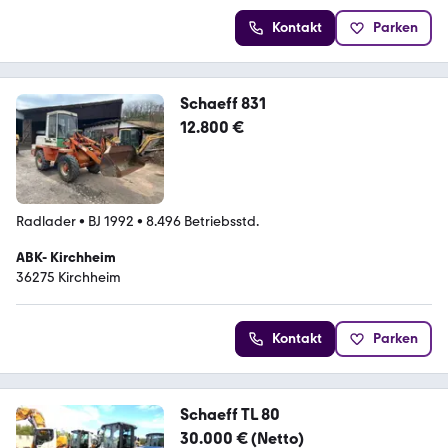
Kontakt
Parken
Schaeff 831
12.800 €
Radlader
•
BJ 1992
•
8.496 Betriebsstd.
ABK- Kirchheim
36275 Kirchheim
Kontakt
Parken
Schaeff TL 80
30.000 € (Netto)