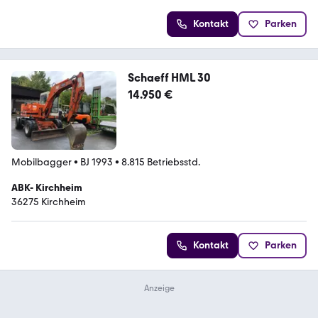
Kontakt
Parken
Schaeff HML 30
14.950 €
Mobilbagger
•
BJ 1993
•
8.815 Betriebsstd.
ABK- Kirchheim
36275 Kirchheim
Kontakt
Parken