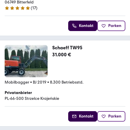
06749 Bitterfeld
(
17
)
5 Sterne
Kontakt
Parken
Schaeff TW95
31.000 €
Mobilbagger
•
BJ 2019
•
8.300 Betriebsstd.
Privatanbieter
PL-66-500 Strzelce Krajeńskie
Kontakt
Parken