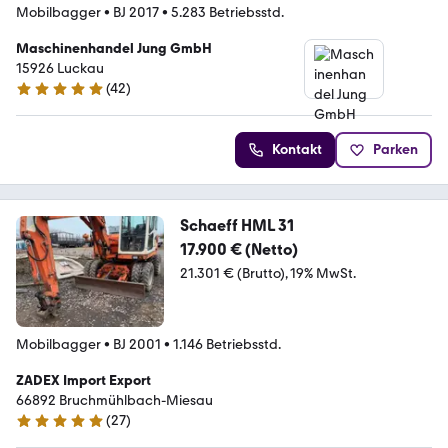
Mobilbagger
•
BJ 2017
•
5.283 Betriebsstd.
Maschinenhandel Jung GmbH
15926 Luckau
(
42
)
5 Sterne
Kontakt
Parken
Schaeff HML 31
17.900 € (Netto)
21.301 € (Brutto)
19% MwSt.
Mobilbagger
•
BJ 2001
•
1.146 Betriebsstd.
ZADEX Import Export
66892 Bruchmühlbach-Miesau
(
27
)
5 Sterne