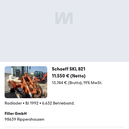
Schaeff SKL 821
11.550 € (Netto)
13.744 € (Brutto)
19% MwSt.
Radlader
•
BJ 1992
•
6.632 Betriebsstd.
Filler GmbH
98639 Rippershausen