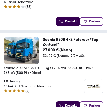
BE-8610 Handzame
(
55
)
4.2 Sterne
Kontakt
Parken
Scania R500 4x2 Retarder *Top
Zustand*
27.000 € (Netto)
32.129 € (Brutto)
19% MwSt.
Standard-SZM
•
Bis 19.000 kg
•
EZ 02/2018
•
860.000 km
•
368 kW (500 PS)
•
Diesel
FM Trading
53474 Bad Neuenahr-Ahrweiler
(
5
)
5 Sterne
Kontakt
Parken