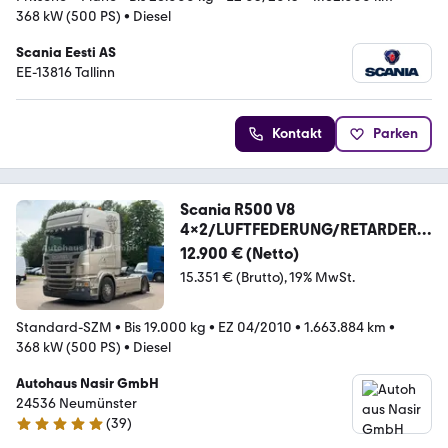
368 kW (500 PS)
•
Diesel
Scania Eesti AS
EE-13816 Tallinn
Kontakt
Parken
Scania R500 V8
4x2/LUFTFEDERUNG/RETARDER/
KIPPHYDRAULIK
12.900 € (Netto)
15.351 € (Brutto)
19% MwSt.
Standard-SZM
•
Bis 19.000 kg
•
EZ 04/2010
•
1.663.884 km
•
368 kW (500 PS)
•
Diesel
Autohaus Nasir GmbH
24536 Neumünster
(
39
)
4.8 Sterne