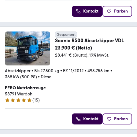
Kontakt
Parken
Gesponsert
Scania R500 Absetzkipper VDL
23.900 € (Netto)
28.441 € (Brutto)
19% MwSt.
Absetzkipper
•
Bis 27.500 kg
•
EZ 11/2012
•
493.756 km
•
368 kW (500 PS)
•
Diesel
PEBO Nutzfahrzeuge
58791 Werdohl
(
15
)
5 Sterne
Kontakt
Parken