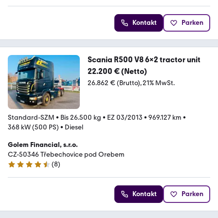
Kontakt
Parken
Scania R500 V8 6x2 tractor unit
22.200 € (Netto)
26.862 € (Brutto)
21% MwSt.
Standard-SZM
•
Bis 26.500 kg
•
EZ 03/2013
•
969.127 km
•
368 kW (500 PS)
•
Diesel
Golem Financial, s.r.o.
CZ-50346 Třebechovice pod Orebem
(
8
)
4.7 Sterne
Kontakt
Parken