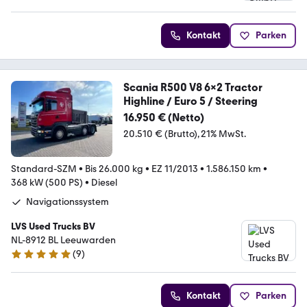
Kontakt
Parken
Scania R500 V8 6x2 Tractor
Highline / Euro 5 / Steering
16.950 € (Netto)
20.510 € (Brutto)
21% MwSt.
Standard-SZM
•
Bis 26.000 kg
•
EZ 11/2013
•
1.586.150 km
•
368 kW (500 PS)
•
Diesel
Navigationssystem
LVS Used Trucks BV
NL-8912 BL Leeuwarden
(
9
)
5 Sterne
Kontakt
Parken