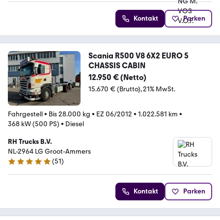
Kontakt
Parken
Scania R500 V8 6X2 EURO 5
CHASSIS CABIN
12.950 € (Netto)
15.670 € (Brutto)
21% MwSt.
Fahrgestell
•
Bis 28.000 kg
•
EZ 06/2012
•
1.022.581 km
•
368 kW (500 PS)
•
Diesel
RH Trucks B.V.
NL-2964 LG Groot-Ammers
(
51
)
5 Sterne
Kontakt
Parken