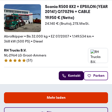
Scania R500 8X2 + EPSILON (YEAR
2014!) Q170Z96 + CABLE
19.950 € (Netto)
24.140 € (Brutto)
21% MwSt.
Abrollkipper
•
Bis 32.000 kg
•
EZ 07/2007
•
1.149.534 km
•
368 kW (500 PS)
•
Diesel
RH Trucks B.V.
NL-2964 LG Groot-Ammers
(
51
)
5 Sterne
Kontakt
Parken
Mehr laden