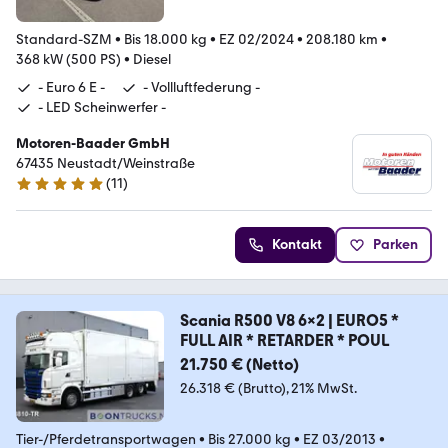
Standard-SZM
•
Bis 18.000 kg
•
EZ 02/2024
•
208.180 km
•
368 kW (500 PS)
•
Diesel
- Euro 6 E -
- Vollluftfederung -
- LED Scheinwerfer -
Motoren-Baader GmbH
67435 Neustadt/Weinstraße
(
11
)
5 Sterne
Kontakt
Parken
Scania R500 V8 6x2 | EURO5 *
FULL AIR * RETARDER * POUL
21.750 € (Netto)
26.318 € (Brutto)
21% MwSt.
Tier-/Pferdetransportwagen
•
Bis 27.000 kg
•
EZ 03/2013
•