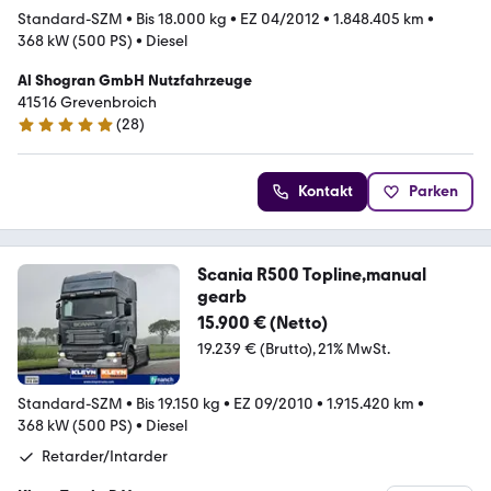
Standard-SZM
•
Bis 18.000 kg
•
EZ 04/2012
•
1.848.405 km
•
368 kW (500 PS)
•
Diesel
Al Shogran GmbH Nutzfahrzeuge
41516 Grevenbroich
(
28
)
5 Sterne
Kontakt
Parken
Scania R500 Topline,manual
gearb
15.900 € (Netto)
19.239 € (Brutto)
21% MwSt.
Standard-SZM
•
Bis 19.150 kg
•
EZ 09/2010
•
1.915.420 km
•
368 kW (500 PS)
•
Diesel
Retarder/Intarder