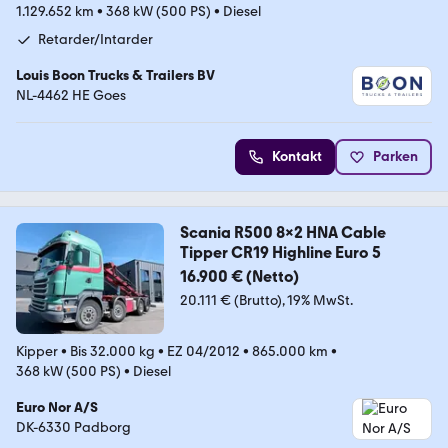
1.129.652 km
•
368 kW (500 PS)
•
Diesel
Retarder/Intarder
Louis Boon Trucks & Trailers BV
NL-4462 HE Goes
Kontakt
Parken
Scania R500 8x2 HNA Cable
Tipper CR19 Highline Euro 5
16.900 € (Netto)
20.111 € (Brutto)
19% MwSt.
Kipper
•
Bis 32.000 kg
•
EZ 04/2012
•
865.000 km
•
368 kW (500 PS)
•
Diesel
Euro Nor A/S
DK-6330 Padborg