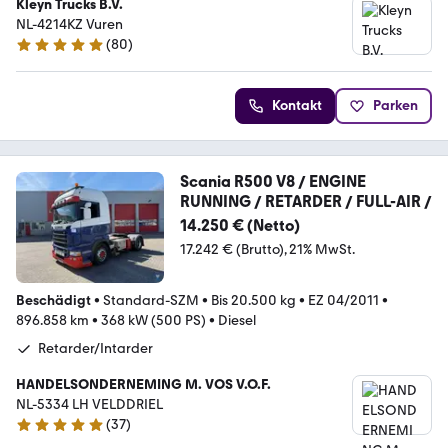
Kleyn Trucks B.V.
NL-4214KZ Vuren
(
80
)
5 Sterne
Kontakt
Parken
Scania R500 V8 / ENGINE
RUNNING / RETARDER / FULL-AIR /
14.250 € (Netto)
17.242 € (Brutto)
21% MwSt.
Beschädigt
•
Standard-SZM
•
Bis 20.500 kg
•
EZ 04/2011
•
896.858 km
•
368 kW (500 PS)
•
Diesel
Retarder/Intarder
HANDELSONDERNEMING M. VOS V.O.F.
NL-5334 LH VELDDRIEL
(
37
)
5 Sterne