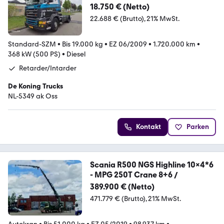
18.750 € (Netto)
22.688 € (Brutto)
21% MwSt.
Standard-SZM
•
Bis 19.000 kg
•
EZ 06/2009
•
1.720.000 km
•
368 kW (500 PS)
•
Diesel
Retarder/Intarder
De Koning Trucks
NL-5349 ak Oss
Kontakt
Parken
Scania R500 NGS Highline 10x4*6
- MPG 250T Crane 8+6 /
389.900 € (Netto)
471.779 € (Brutto)
21% MwSt.