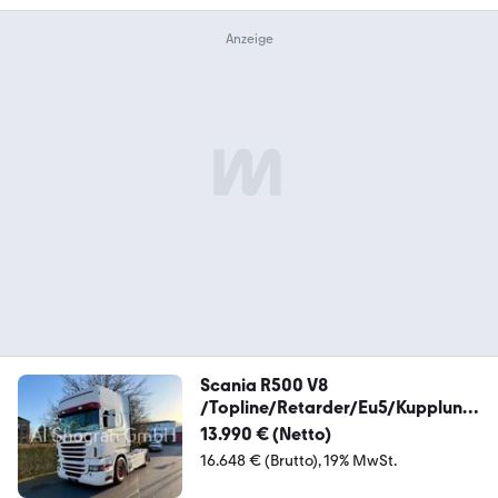
Scania R500 V8
/Topline/Retarder/Eu5/Kupplung
Problem
13.990 € (Netto)
16.648 € (Brutto)
19% MwSt.