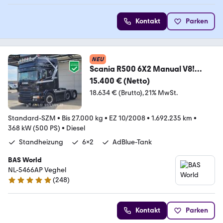
Kontakt
Parken
NEU
Scania R500 6X2 Manual V8!
Standklima Lift+Lenkachse Le
15.400 € (Netto)
18.634 € (Brutto)
21% MwSt.
Standard-SZM
•
Bis 27.000 kg
•
EZ 10/2008
•
1.692.235 km
•
368 kW (500 PS)
•
Diesel
Standheizung
6x2
AdBlue-Tank
BAS World
NL-5466AP Veghel
(
248
)
4.8 Sterne
Kontakt
Parken