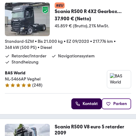
NEU
Scania R500 R 4X2 Gearbox
Problem! Retarder Hydraulic F
37.900 € (Netto)
45.859 € (Brutto)
21% MwSt.
Standard-SZM
•
Bis 21.000 kg
•
EZ 09/2020
•
217.776 km
•
368 kW (500 PS)
•
Diesel
Retarder/Intarder
Navigationssystem
Standheizung
BAS World
NL-5466AP Veghel
(
248
)
4.8 Sterne
Kontakt
Parken
Scania R500 V8 euro 5 retarder
2009