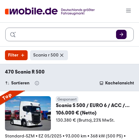
Filter
Scania r 500
470 Scania R 500
Sortieren
Kachelansicht
Top
Gesponsert
Scania S 500 / EURO 6 / ACC /
RETARDER / PEŁNA OPCJA /
106.000 € (Netto)
130.380 € (Brutto)
23% MwSt.
Standard-SZM
•
EZ 05/2025
•
93.000 km
•
368 kW (500 PS)
•