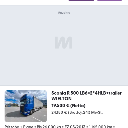
Scania R 500 LB6x2*4HLB+trailer
WIELTON
19.500 € (Netto)
24.180 € (Brutto)
24% MwSt.
Pritsche + Plane
•
Bis 26.000 kg
•
EZ 05/2013
•
1.162.000 km
•