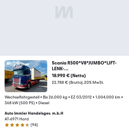
Scania R500*V8*JUMBO*LIFT-
LENK-
ACHSE*KRANKONSOLE*FULLAI
18.990 € (Netto)
22.788 € (Brutto)
20% MwSt.
Wechselfahrgestell
•
Bis 26.000 kg
•
EZ 03/2012
•
1.004.000 km
•
368 kW (500 PS)
•
Diesel
Auto Immler Handelsges. m.b.H
AT-6971 Hard
(
94
)
4.4 Sterne