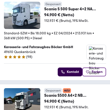
Gesponsert
Scania S 500 Super 4x2 NA
Standklima LED Retarder
94.900 € (Netto)
112.931 € (Brutto)
19% MwSt.
Standard-SZM
•
Bis 18.000 kg
•
EZ 04/2024
•
213.931 km
•
368 kW (500 PS)
•
Diesel
Karosserie- und Fahrzeugbau Böcker GmbH
49610 Quakenbrück
(
98
)
5 Sterne
Kontakt
Parken
Gesponsert
NEU
Scania S500 A4x2 NB
Super*Retarder*Euro6 E*LED*
94.900 € (Netto)
112.931 € (Brutto)
19% MwSt.