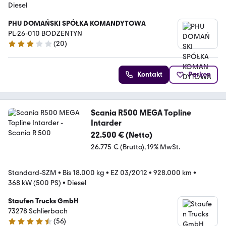
Diesel
PHU DOMAŃSKI SPÓŁKA KOMANDYTOWA
PL-26-010 BODZENTYN
(
20
)
3 Sterne
Kontakt
Parken
Scania R500 MEGA Topline
Intarder
22.500 € (Netto)
26.775 € (Brutto)
19% MwSt.
Standard-SZM
•
Bis 18.000 kg
•
EZ 03/2012
•
928.000 km
•
368 kW (500 PS)
•
Diesel
Staufen Trucks GmbH
73278 Schlierbach
(
56
)
4.7 Sterne