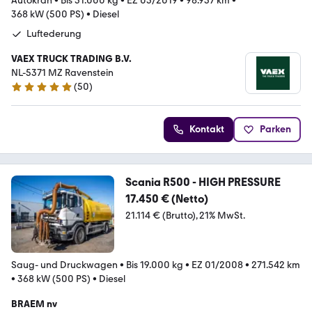
Autokran
•
Bis 51.000 kg
•
EZ 05/2019
•
98.937 km
•
368 kW (500 PS)
•
Diesel
Luftederung
VAEX TRUCK TRADING B.V.
NL-5371 MZ Ravenstein
(
50
)
5 Sterne
Kontakt
Parken
Scania R500 - HIGH PRESSURE
17.450 € (Netto)
21.114 € (Brutto)
21% MwSt.
Saug- und Druckwagen
•
Bis 19.000 kg
•
EZ 01/2008
•
271.542 km
•
368 kW (500 PS)
•
Diesel
BRAEM nv