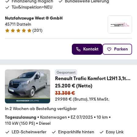
Finanzierung möglich
Bundesweite Lieferung
Tüv&Inspektion=NEU
Nutzfahrzeuge West ® GmbH
45711 Datteln
(
201
)
4.9 Sterne
Kontakt
Parken
Gesponsert
Renault Trafic Komfort L2H1 3,1t
Blue dCi 150 QSTOMIZE
25.200 € (Netto)
33.308 €
29.988 € (Brutto)
19% MwSt.
In 2 Wochen ab Bestellung verfügbar
Tageszulassung
•
Kastenwagen
•
EZ 07/2025
•
10 km
•
110 kW (150 PS)
•
Diesel
LED-Scheinwerfer
Einparkhilfe hinten
Easy Link