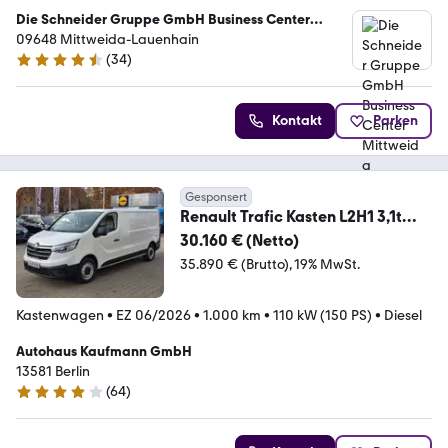
Die Schneider Gruppe GmbH Business Center
Mittweida
09648 Mittweida-Lauenhain
(
34
)
4.7 Sterne
Kontakt
Parken
Gesponsert
Renault Trafic Kasten L2H1 3,1t
Komfort 150 DCI Automati
30.160 € (Netto)
35.890 € (Brutto)
19% MwSt.
Kastenwagen
•
EZ 06/2026
•
1.000 km
•
110 kW (150 PS)
•
Diesel
Autohaus Kaufmann GmbH
13581 Berlin
(
64
)
3.8 Sterne