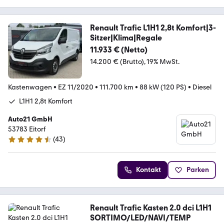
Renault Trafic L1H1 2,8t Komfort|3-
Sitzer|Klima|Regale
11.933 € (Netto)
14.200 € (Brutto)
19% MwSt.
Kastenwagen
•
EZ 11/2020
•
111.700 km
•
88 kW (120 PS)
•
Diesel
L1H1 2,8t Komfort
Auto21 GmbH
53783 Eitorf
(
43
)
4.7 Sterne
Kontakt
Parken
Renault Trafic Kasten 2.0 dci L1H1
SORTIMO/LED/NAVI/TEMP