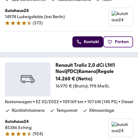
Autohaus24
14974 Ludwigsfelde (bei Berlin)
(
573
)
4.3 Sterne
Kontakt
Parken
Renault Trafic 2,0 dCi L1H1
Navi|PDC|Kamera|Regale
14.260 € (Netto)
16.970 € (Brutto)
19% MwSt.
Kastenwagen
•
EZ 02/2022
•
109.169 km
•
107 kW (145 PS)
•
Diesel
Rückfahrkamera
Tempomat
Klimaanlage
Autohaus24
85386 Eching
(
924
)
4.4 Sterne