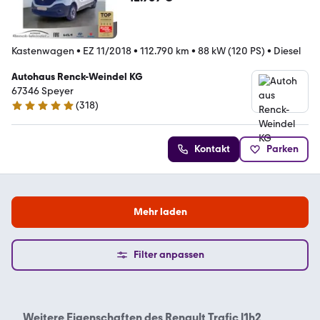
Kastenwagen
•
EZ 11/2018
•
112.790 km
•
88 kW (120 PS)
•
Diesel
Autohaus Renck-Weindel KG
67346 Speyer
(
318
)
4.9 Sterne
Kontakt
Parken
Mehr laden
Filter anpassen
Weitere Eigenschaften des
Renault Trafic l1h2