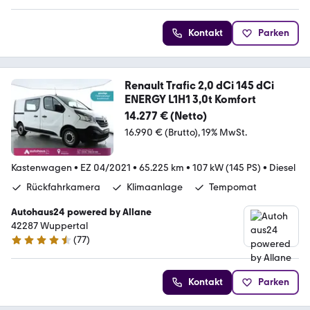
Kontakt
Parken
Renault Trafic 2,0 dCi 145 dCi
ENERGY L1H1 3,0t Komfort
14.277 € (Netto)
16.990 € (Brutto)
19% MwSt.
Kastenwagen
•
EZ 04/2021
•
65.225 km
•
107 kW (145 PS)
•
Diesel
Rückfahrkamera
Klimaanlage
Tempomat
Autohaus24 powered by Allane
42287 Wuppertal
(
77
)
4.5 Sterne
Kontakt
Parken