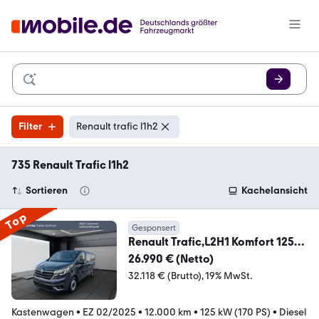
Filter
Renault trafic l1h2
735 Renault Trafic l1h2
Sortieren
Kachelansicht
Top
Gesponsert
Renault Trafic,L2H1 Komfort 125
kW, 4-trg. AHK, Laderaum
26.990 € (Netto)
32.118 € (Brutto)
19% MwSt.
Kastenwagen
•
EZ 02/2025
•
12.000 km
•
125 kW (170 PS)
•
Diesel