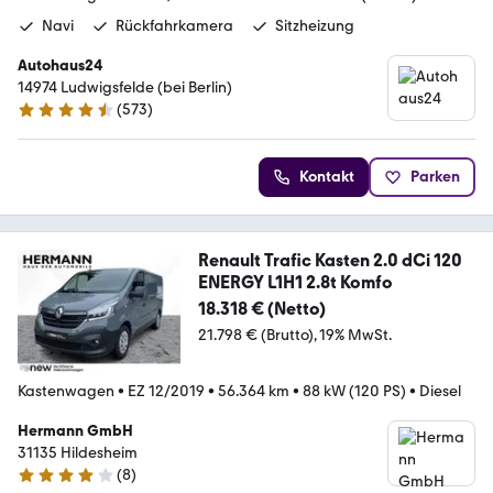
Navi
Rückfahrkamera
Sitzheizung
Autohaus24
14974 Ludwigsfelde (bei Berlin)
(
573
)
4.3 Sterne
Kontakt
Parken
Renault Trafic Kasten 2.0 dCi 120
ENERGY L1H1 2.8t Komfo
18.318 € (Netto)
21.798 € (Brutto)
19% MwSt.
Kastenwagen
•
EZ 12/2019
•
56.364 km
•
88 kW (120 PS)
•
Diesel
Hermann GmbH
31135 Hildesheim
(
8
)
4 Sterne