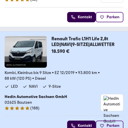
4.9 Sterne
Kontakt
Parken
Renault Trafic L1H1 Life 2,8t
LED|NAVI|9-SITZE|ALLWETTER
18.590 €
Kombi, Kleinbus bis 9 Sitze
•
EZ 12/2019
•
93.800 km
•
88 kW (120 PS)
•
Diesel
LED
NAVI
9-Sitze
Hedin Automotive Sachsen GmbH
02625 Bautzen
(
188
)
4.8 Sterne
Kontakt
Parken