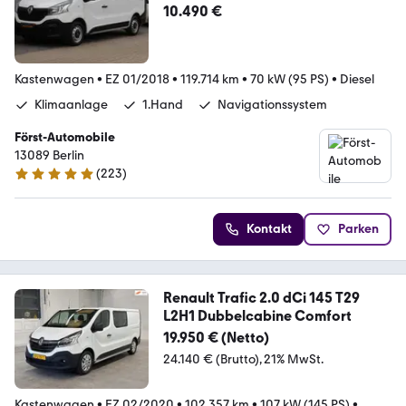
10.490 €
Kastenwagen
•
EZ 01/2018
•
119.714 km
•
70 kW (95 PS)
•
Diesel
Klimaanlage
1.Hand
Navigationssystem
Först-Automobile
13089 Berlin
(
223
)
4.9 Sterne
Kontakt
Parken
Renault Trafic 2.0 dCi 145 T29
L2H1 Dubbelcabine Comfort
19.950 € (Netto)
24.140 € (Brutto)
21% MwSt.
Kastenwagen
•
EZ 02/2020
•
102.357 km
•
107 kW (145 PS)
•