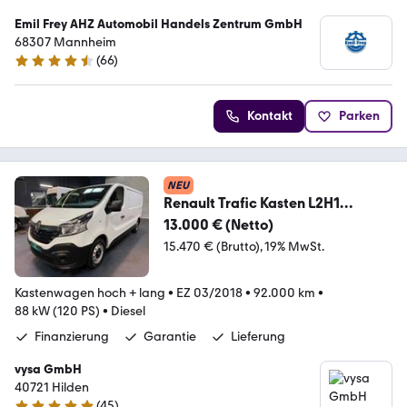
Emil Frey AHZ Automobil Handels Zentrum GmbH
68307 Mannheim
(
66
)
4.7 Sterne
Kontakt
Parken
NEU
Renault Trafic Kasten L2H1
Werkstattwagen AC STHZ TEMPO
13.000 € (Netto)
15.470 € (Brutto)
19% MwSt.
Kastenwagen hoch + lang
•
EZ 03/2018
•
92.000 km
•
88 kW (120 PS)
•
Diesel
Finanzierung
Garantie
Lieferung
vysa GmbH
40721 Hilden
(
45
)