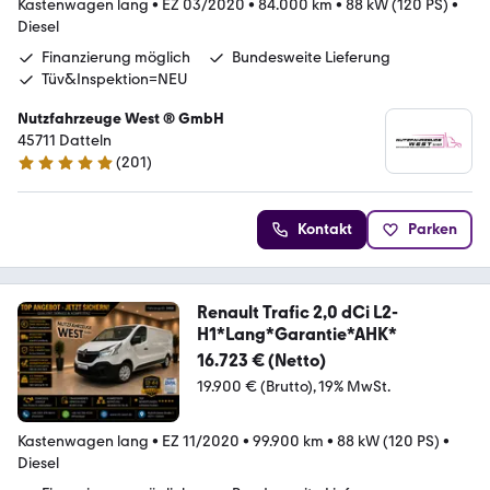
Kastenwagen lang
•
EZ 03/2020
•
84.000 km
•
88 kW (120 PS)
•
Diesel
Finanzierung möglich
Bundesweite Lieferung
Tüv&Inspektion=NEU
Nutzfahrzeuge West ® GmbH
45711 Datteln
(
201
)
4.9 Sterne
Kontakt
Parken
Renault Trafic 2,0 dCi L2-
H1*Lang*Garantie*AHK*
16.723 € (Netto)
19.900 € (Brutto)
19% MwSt.
Kastenwagen lang
•
EZ 11/2020
•
99.900 km
•
88 kW (120 PS)
•
Diesel