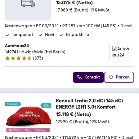
Navi|PDC|Kamer
15.025 € (Netto)
17.880 € (Brutto)
19% MwSt.
Kastenwagen
•
EZ 03/2021
•
93.287 km
•
107 kW (145 PS)
•
Diesel
Tempomat
Navi
Einparkhilfe
Autohaus24
14974 Ludwigsfelde (bei Berlin)
(
573
)
4.3 Sterne
Kontakt
Parken
Renault Trafic 2,0 dCi 145 dCi
ENERGY L2H1 3,0t Komfort
15.118 € (Netto)
17.990 € (Brutto)
19% MwSt.
Kastenwagen
•
EZ 03/2021
•
111.592 km
•
107 kW (145 PS)
•
Diesel