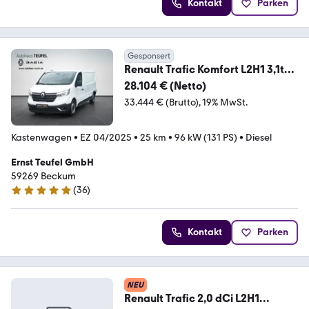
Kontakt
Parken
Gesponsert
Renault Trafic Komfort L2H1 3,1t
dCi130 "Bott-Umbau"
28.104 € (Netto)
33.444 € (Brutto)
19% MwSt.
Kastenwagen
•
EZ 04/2025
•
25 km
•
96 kW (131 PS)
•
Diesel
Ernst Teufel GmbH
59269 Beckum
(
36
)
5 Sterne
Kontakt
Parken
NEU
Renault Trafic 2,0 dCi L2H1