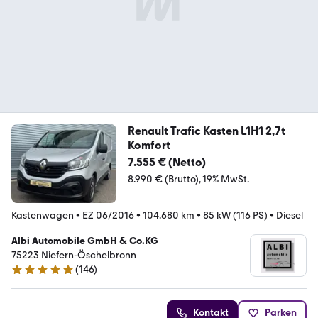
Renault Trafic Kasten L1H1 2,7t
Komfort
7.555 € (Netto)
8.990 € (Brutto)
19% MwSt.
Kastenwagen
•
EZ 06/2016
•
104.680 km
•
85 kW (116 PS)
•
Diesel
Albi Automobile GmbH & Co.KG
75223 Niefern-Öschelbronn
(
146
)
4.8 Sterne
Kontakt
Parken