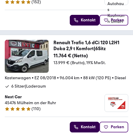
(
152
)
4.8 Sterne
Kontakt
Parken
Renault Trafic 1,6 dCi 120 L2H1
Doka 2,9 t Komfort|6Sitz
11.764 € (Netto)
13.999 € (Brutto)
19% MwSt.
Kastenwagen
•
EZ 08/2018
•
96.004 km
•
88 kW (120 PS)
•
Diesel
6 Sitzer|Laderaum
Next Car
45476 Mülheim an der Ruhr
(
110
)
4.9 Sterne
Kontakt
Parken