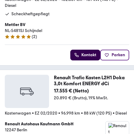
Diesel
Scheckheftgepflegt
Mettler BV
NL-5481SJ Schijndel
(
2
)
5 Sterne
Kontakt
Parken
Renault Trafic Kasten L2H1 Doka
3,0t Komfort ENERGY dCi
17.555 € (Netto)
20.890 € (Brutto)
19% MwSt.
Kastenwagen
•
EZ 02/2020
•
96.998 km
•
88 kW (120 PS)
•
Diesel
Renault Autohaus Kaufmann GmbH
12247 Berlin