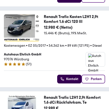
Renault Trafic Kasten L2H1 2,9t
Komfort 1.6 dCi 120 III
12.980 € (Netto)
15.446 € (Brutto)
19% MwSt.
Kastenwagen
•
EZ 05/2017
•
54.362 km
•
89 kW (121 PS)
•
Diesel
Autohaus Ehrlich GmbH
97076 Würzburg
(
51
)
4.9 Sterne
Kontakt
Parken
Renault Trafic L2H1 2,9t Komfort
1.6 dCi Rückfahrkam. Te
12.989 €