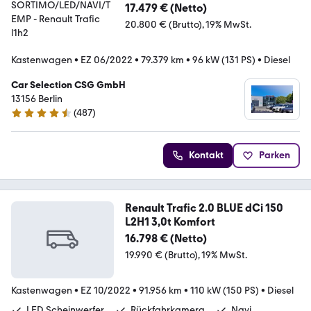
17.479 € (Netto)
20.800 € (Brutto)
19% MwSt.
Kastenwagen
•
EZ 06/2022
•
79.379 km
•
96 kW (131 PS)
•
Diesel
Car Selection CSG GmbH
13156 Berlin
(
487
)
4.4 Sterne
Kontakt
Parken
Renault Trafic 2.0 BLUE dCi 150
L2H1 3,0t Komfort
16.798 € (Netto)
19.990 € (Brutto)
19% MwSt.
Kastenwagen
•
EZ 10/2022
•
91.956 km
•
110 kW (150 PS)
•
Diesel
LED Scheinwerfer
Rückfahrkamera
Navi