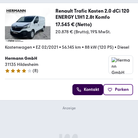
Renault Trafic Kasten 2.0 dCi 120
ENERGY L1H1 2.8t Komfo
17.545 € (Netto)
20.878 € (Brutto)
19% MwSt.
Kastenwagen
•
EZ 02/2021
•
56.145 km
•
88 kW (120 PS)
•
Diesel
Hermann GmbH
31135 Hildesheim
(
8
)
4 Sterne
Kontakt
Parken