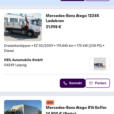
Mercedes-Benz Atego 1224K
Ladekran
31.998 €
Dreiseitenkipper
•
EZ 02/2009
•
119.445 km
•
175 kW (238 PS)
•
Diesel
HEIL Automobile GmbH
04249 Leipzig
Kontakt
Parken
NEU
Mercedes-Benz Atego 816 Koffer
14.900 € (Netto)