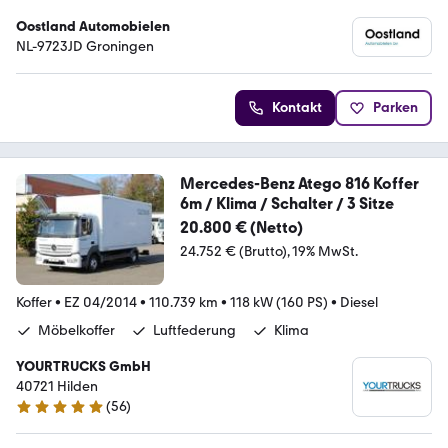
Oostland Automobielen
NL-9723JD Groningen
Kontakt
Parken
Mercedes-Benz Atego 816 Koffer
6m / Klima / Schalter / 3 Sitze
20.800 € (Netto)
24.752 € (Brutto)
19% MwSt.
Koffer
•
EZ 04/2014
•
110.739 km
•
118 kW (160 PS)
•
Diesel
Möbelkoffer
Luftfederung
Klima
YOURTRUCKS GmbH
40721 Hilden
(
56
)
5 Sterne