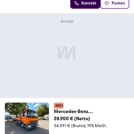
Kontakt
Parken
NEU
Mercedes-Benz
Atego*821*1Hand*TüvNEU*Top
28.900 € (Netto)
Zustand*
34.391 € (Brutto)
19% MwSt.