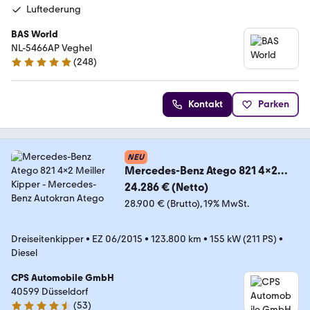
Luftederung
BAS World
NL-5466AP Veghel
(
248
)
4.8 Sterne
Kontakt
Parken
NEU
Mercedes-Benz Atego 821 4x2
Meiller Kipper
24.286 € (Netto)
28.900 € (Brutto)
19% MwSt.
Dreiseitenkipper
•
EZ 06/2015
•
123.800 km
•
155 kW (211 PS)
•
Diesel
CPS Automobile GmbH
40599 Düsseldorf
(
53
)