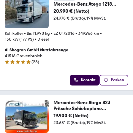
Mercedes-Benz Atego 1218
Carrier Supra
20.990 € (Netto)
1250/Klima/Eu6/LBW
24.978 € (Brutto)
19% MwSt.
Kühlkoffer
•
Bis 11.990 kg
•
EZ 01/2016
•
349.966 km
•
130 kW (177 PS)
•
Diesel
Al Shogran GmbH Nutzfahrzeuge
41516 Grevenbroich
(
28
)
5 Sterne
Kontakt
Parken
Mercedes-Benz Atego 823
Pritsche Schiebeplane
+Edschaverdeck
19.900 € (Netto)
23.681 € (Brutto)
19% MwSt.