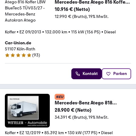
Mercedes-Benz Atego 816 Koffer
LBW BlueTec5 TÜV03/27
10.916 € (Netto)
12.990 € (Brutto)
19% MwSt.
Koffer
•
EZ 09/2013
•
132.000 km
•
115 kW (156 PS)
•
Diesel
Car-Union.de
51107 Köln-Rath
(
93
)
4.8 Sterne
Kontakt
Parken
NEU
Mercedes-Benz Atego 818
4x2/KLIMA/LBW 1.0 TO./AHK
28.900 € (Netto)
ZAA/D.-LUKE
34.391 € (Brutto)
19% MwSt.
Koffer
•
EZ 12/2019
•
85.392 km
•
130 kW (177 PS)
•
Diesel