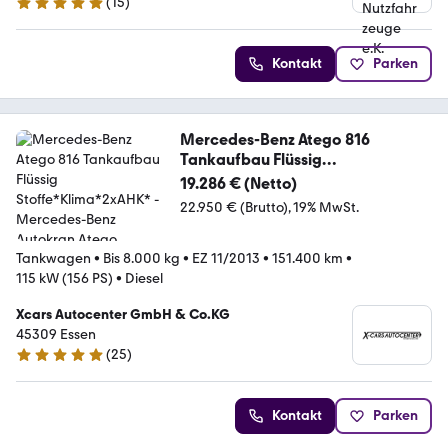
(
15
)
5 Sterne
Kontakt
Parken
Mercedes-Benz Atego 816
Tankaufbau Flüssig
Stoffe*Klima*2xAHK*
19.286 € (Netto)
22.950 € (Brutto)
19% MwSt.
Tankwagen
•
Bis 8.000 kg
•
EZ 11/2013
•
151.400 km
•
115 kW (156 PS)
•
Diesel
Xcars Autocenter GmbH & Co.KG
45309 Essen
(
25
)
5 Sterne
Kontakt
Parken