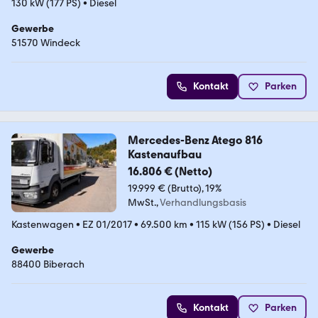
130 kW (177 PS)
•
Diesel
Gewerbe
51570 Windeck
Kontakt
Parken
Mercedes-Benz Atego 816
Kastenaufbau
16.806 € (Netto)
19.999 € (Brutto)
19%
MwSt.
Verhandlungsbasis
Kastenwagen
•
EZ 01/2017
•
69.500 km
•
115 kW (156 PS)
•
Diesel
Gewerbe
88400 Biberach
Kontakt
Parken