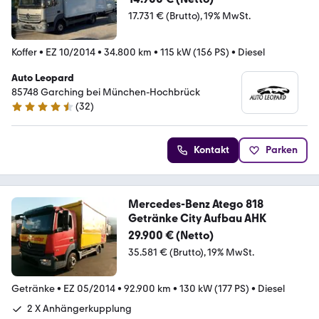
17.731 € (Brutto)
19% MwSt.
Koffer
•
EZ 10/2014
•
34.800 km
•
115 kW (156 PS)
•
Diesel
Auto Leopard
85748 Garching bei München-Hochbrück
(
32
)
4.7 Sterne
Kontakt
Parken
Mercedes-Benz Atego 818
Getränke City Aufbau AHK
29.900 € (Netto)
35.581 € (Brutto)
19% MwSt.
Getränke
•
EZ 05/2014
•
92.900 km
•
130 kW (177 PS)
•
Diesel
2 X Anhängerkupplung