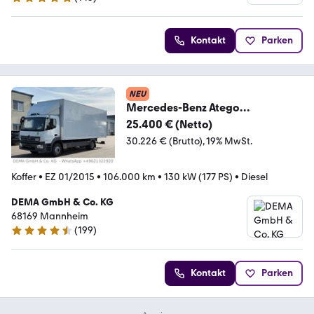
4.8 Sterne
Kontakt
Parken
NEU
Mercedes-Benz Atego
1218*E6a*Motorbremse*106
25.400 € (Netto)
TKm*Portaltüren*
30.226 € (Brutto)
19% MwSt.
Koffer
•
EZ 01/2015
•
106.000 km
•
130 kW (177 PS)
•
Diesel
DEMA GmbH & Co. KG
68169 Mannheim
(
199
)
4.6 Sterne
Kontakt
Parken