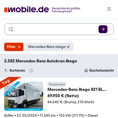
Filter
Mercedes-Benz atego
2.582 Mercedes-Benz Autokran Atego
Sortieren
Kachelansicht
Top
Gesponsert
Mercedes-Benz Atego 821 BL
Euro6 Automaat Bakwagen / 3
69.950 € (Netto)
zitplaa
84.640 € (Brutto)
21% MwSt.
Koffer
•
EZ 05/2024
•
11.345 km
•
155 kW (211 PS)
•
Diesel