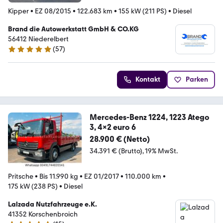
Kipper
•
EZ 08/2015
•
122.683 km
•
155 kW (211 PS)
•
Diesel
Brand die Autowerkstatt GmbH & CO.KG
56412 Niederelbert
(
57
)
4.9 Sterne
Kontakt
Parken
Mercedes-Benz 1224, 1223 Atego
3, 4x2 euro 6
28.900 € (Netto)
34.391 € (Brutto)
19% MwSt.
Pritsche
•
Bis 11.990 kg
•
EZ 01/2017
•
110.000 km
•
175 kW (238 PS)
•
Diesel
Lalzada Nutzfahrzeuge e.K.
41352 Korschenbroich