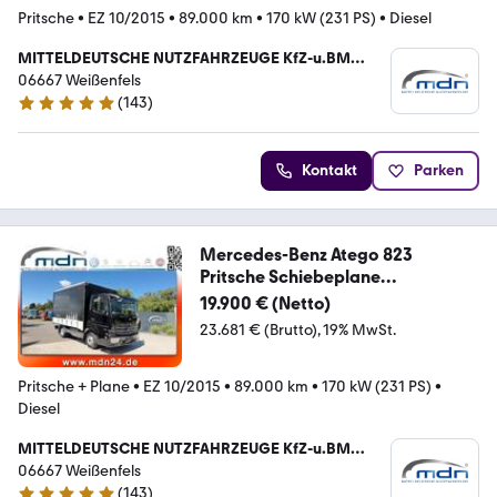
Pritsche
•
EZ 10/2015
•
89.000 km
•
170 kW (231 PS)
•
Diesel
MITTELDEUTSCHE NUTZFAHRZEUGE KfZ-u.BM
Handel Frank Freiberg
06667 Weißenfels
(
143
)
4.8 Sterne
Kontakt
Parken
Mercedes-Benz Atego 823
Pritsche Schiebeplane
+Edschaverdeck
19.900 € (Netto)
23.681 € (Brutto)
19% MwSt.
Pritsche + Plane
•
EZ 10/2015
•
89.000 km
•
170 kW (231 PS)
•
Diesel
MITTELDEUTSCHE NUTZFAHRZEUGE KfZ-u.BM
Handel Frank Freiberg
06667 Weißenfels
(
143
)