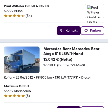
Paul Witteler GmbH & Co.KG
59929 Brilon
(
34
)
4.6 Sterne
Kontakt
Parken
Mercedes-Benz Mercedes-Benz
Atego 818 LBW,1-Hand
15.042 € (Netto)
17.900 € (Brutto)
19% MwSt.
Koffer
•
EZ 06/2012
•
99.800 km
•
130 kW (177 PS)
•
Diesel
Maximus GmbH
53359 Rheinbach
(
5
)
4.9 Sterne