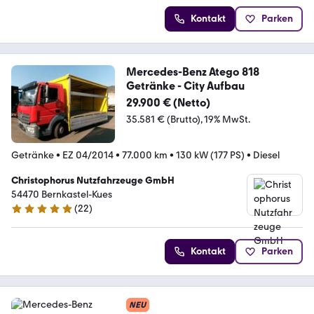
Kontakt
Parken
Mercedes-Benz Atego 818
Getränke - City Aufbau
29.900 € (Netto)
35.581 € (Brutto)
19% MwSt.
Getränke
•
EZ 04/2014
•
77.000 km
•
130 kW (177 PS)
•
Diesel
Christophorus Nutzfahrzeuge GmbH
54470 Bernkastel-Kues
(
22
)
5 Sterne
Kontakt
Parken
NEU