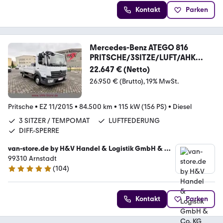
Kontakt
Parken
Mercedes-Benz ATEGO 816
PRITSCHE/3SITZE/LUFT/AHK
3.5T/DIFFSP.
22.647 € (Netto)
26.950 € (Brutto)
19% MwSt.
Pritsche
•
EZ 11/2015
•
84.500 km
•
115 kW (156 PS)
•
Diesel
3 SITZER / TEMPOMAT
LUFTFEDERUNG
DIFF.-SPERRE
van-store.de by H&V Handel & Logistik GmbH & Co.
KG
99310 Arnstadt
(
104
)
4.9 Sterne
Kontakt
Parken