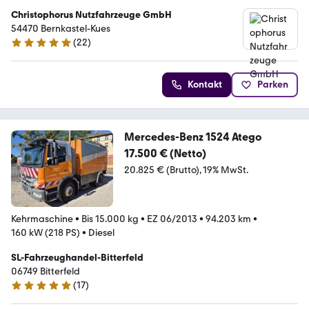
Christophorus Nutzfahrzeuge GmbH
54470 Bernkastel-Kues
(
22
)
5 Sterne
Kontakt
Parken
Mercedes-Benz 1524 Atego
17.500 € (Netto)
20.825 € (Brutto)
19% MwSt.
Kehrmaschine
•
Bis 15.000 kg
•
EZ 06/2013
•
94.203 km
•
160 kW (218 PS)
•
Diesel
SL-Fahrzeughandel-Bitterfeld
06749 Bitterfeld
(
17
)
5 Sterne