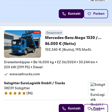
4.6 Sterne
Kontakt
Parken
Gesponsert
Mercedes-Benz Atego 1530 /
Dreiseitenkipper / 6E
86.000 € (Netto)
102.340 € (Brutto)
19% MwSt.
Dreiseitenkipper
•
Bis 16.000 kg
•
EZ 06/2024
•
30.244 km
•
220 kW (299 PS)
•
Diesel
www.seltrucks.com
Salzgitter EuroLogistik GmbH / Trucks
38239 Salzgitter
(
86
)
4.8 Sterne
Kontakt
Parken