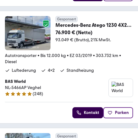
Gesponsert
Mercedes-Benz Atego 1230 4X2
Kuvvetli car transporter 6 spots
76.900 € (Netto)
93.049 € (Brutto)
21% MwSt.
Autotransporter
•
Bis 12.000 kg
•
EZ 03/2019
•
303.732 km
•
Diesel
Luftederung
4x2
Standheizung
BAS World
NL-5466AP Veghel
(
248
)
4.8 Sterne
Kontakt
Parken
Gesponsert