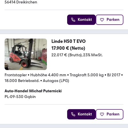
56414 Dreikirchen
Kontakt
Parken
Linde H50 T EVO
17.900 € (Netto)
22.017 € (Brutto)
23% MwSt.
Frontstapler
•
Hubhöhe 4.400 mm
•
Tragkraft 5.000 kg
•
BJ 2017
•
18.000 Betriebsstd.
•
Autogas (LPG)
Auto-Handel Michał Puternicki
PL-09-530 Gąbin
Kontakt
Parken