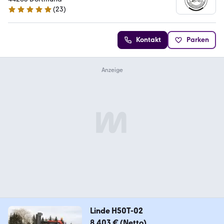
(
23
)
5 Sterne
Kontakt
Parken
Linde H50T-02
8.403 € (Netto)