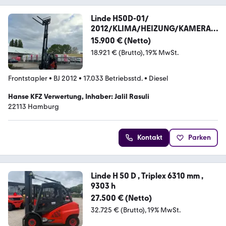
Linde H50D-01/
2012/KLIMA/HEIZUNG/KAMERA/
TOP
15.900 € (Netto)
18.921 € (Brutto)
19% MwSt.
Frontstapler
•
BJ 2012
•
17.033 Betriebsstd.
•
Diesel
Hanse KFZ Verwertung, Inhaber: Jalil Rasuli
22113 Hamburg
Kontakt
Parken
Linde H 50 D , Triplex 6310 mm ,
9303 h
27.500 € (Netto)
32.725 € (Brutto)
19% MwSt.