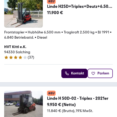
NEU
Linde H25D+Triplex+Deutz+6.50m
Hubhöhe
11.900 €
Frontstapler
•
Hubhöhe 6.500 mm
•
Tragkraft 2.500 kg
•
BJ 1991
•
6.840 Betriebsstd.
•
Diesel
HVT Kittl e.K.
94330 Salching
(
37
)
4 Sterne
Kontakt
Parken
NEU
Linde H 50D-02 - Triplex - 2021er
9.950 € (Netto)
11.840 € (Brutto)
19% MwSt.