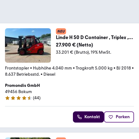
NEU
Linde H 50 D Container , Triplex ,
Nur 8637 h
27.900 € (Netto)
33.201 € (Brutto)
19% MwSt.
Frontstapler
•
Hubhöhe 4.040 mm
•
Tragkraft 5.000 kg
•
BJ 2018
•
8.637 Betriebsstd.
•
Diesel
Promondis GmbH
49456 Bakum
(
44
)
4.6 Sterne
Kontakt
Parken