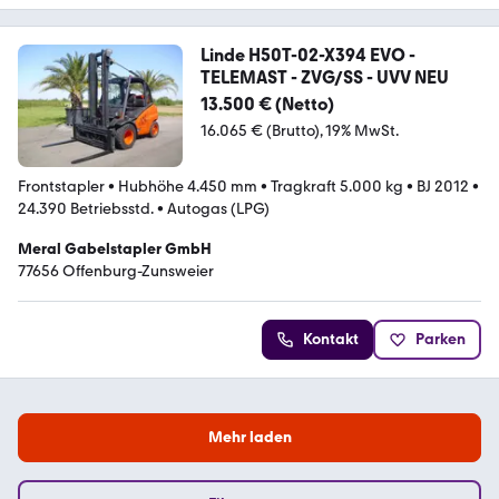
Linde H50T-02-X394 EVO -
TELEMAST - ZVG/SS - UVV NEU
13.500 € (Netto)
16.065 € (Brutto)
19% MwSt.
Frontstapler
•
Hubhöhe 4.450 mm
•
Tragkraft 5.000 kg
•
BJ 2012
•
24.390 Betriebsstd.
•
Autogas (LPG)
Meral Gabelstapler GmbH
77656 Offenburg-Zunsweier
Kontakt
Parken
Mehr laden