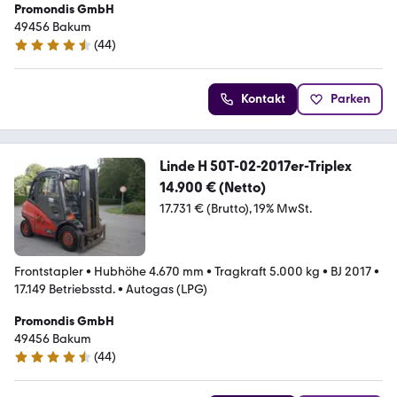
Promondis GmbH
49456 Bakum
(
44
)
4.6 Sterne
Kontakt
Parken
Linde H 50T-02-2017er-Triplex
14.900 € (Netto)
17.731 € (Brutto)
19% MwSt.
Frontstapler
•
Hubhöhe 4.670 mm
•
Tragkraft 5.000 kg
•
BJ 2017
•
17.149 Betriebsstd.
•
Autogas (LPG)
Promondis GmbH
49456 Bakum
(
44
)
4.6 Sterne