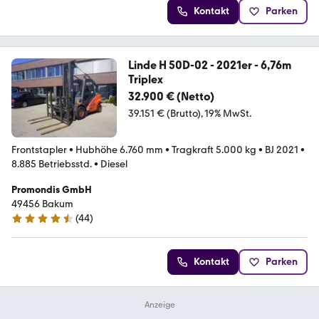
Kontakt
Parken
Linde H 50D-02 - 2021er - 6,76m
Triplex
32.900 € (Netto)
39.151 € (Brutto)
19% MwSt.
Frontstapler
•
Hubhöhe 6.760 mm
•
Tragkraft 5.000 kg
•
BJ 2021
•
8.885 Betriebsstd.
•
Diesel
Promondis GmbH
49456 Bakum
(
44
)
4.6 Sterne
Kontakt
Parken