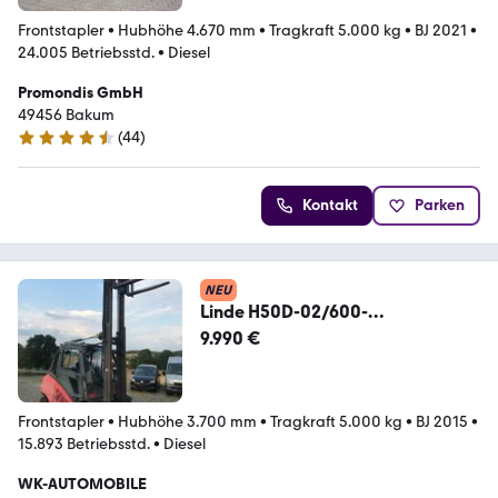
Frontstapler
•
Hubhöhe 4.670 mm
•
Tragkraft 5.000 kg
•
BJ 2021
•
24.005 Betriebsstd.
•
Diesel
Promondis GmbH
49456 Bakum
(
44
)
4.6 Sterne
Kontakt
Parken
NEU
Linde H50D-02/600-
5.0t(3B)Gabelstapler2015,Diesel-
9.990 €
55kw
Frontstapler
•
Hubhöhe 3.700 mm
•
Tragkraft 5.000 kg
•
BJ 2015
•
15.893 Betriebsstd.
•
Diesel
WK-AUTOMOBILE