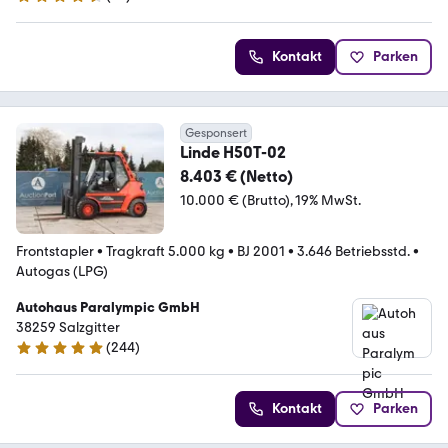
4.6 Sterne
Kontakt
Parken
Gesponsert
Linde H50T-02
8.403 € (Netto)
10.000 € (Brutto)
19% MwSt.
Frontstapler
•
Tragkraft 5.000 kg
•
BJ 2001
•
3.646 Betriebsstd.
•
Autogas (LPG)
Autohaus Paralympic GmbH
38259 Salzgitter
(
244
)
5 Sterne
Kontakt
Parken