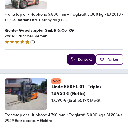
Frontstapler
•
Hubhöhe 5.800 mm
•
Tragkraft 5.000 kg
•
BJ 2010
•
15.574 Betriebsstd.
•
Autogas (LPG)
Richter Gabelstapler GmbH & Co. KG
28816 Stuhr bei Bremen
(
1
)
5 Sterne
Kontakt
Parken
NEU
Linde E 50HL-01 - Triplex
14.950 € (Netto)
17.790 € (Brutto)
19% MwSt.
Frontstapler
•
Hubhöhe 4.760 mm
•
Tragkraft 5.000 kg
•
BJ 2014
•
9.929 Betriebsstd.
•
Elektro