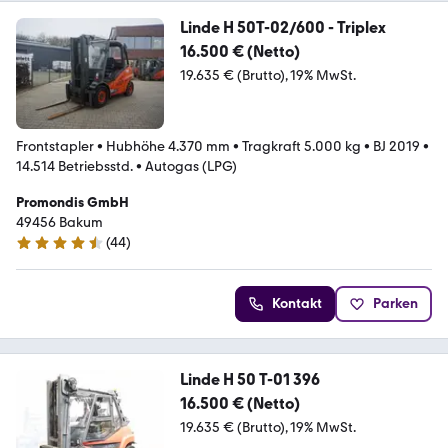
Linde H 50T-02/600 - Triplex
16.500 € (Netto)
19.635 € (Brutto)
19% MwSt.
Frontstapler
•
Hubhöhe 4.370 mm
•
Tragkraft 5.000 kg
•
BJ 2019
•
14.514 Betriebsstd.
•
Autogas (LPG)
Promondis GmbH
49456 Bakum
(
44
)
4.6 Sterne
Kontakt
Parken
Linde H 50 T-01 396
16.500 € (Netto)
19.635 € (Brutto)
19% MwSt.