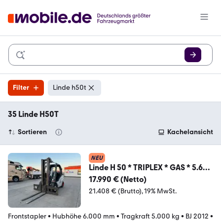
Filter
Linde h50t
35 Linde H50T
Sortieren
Kachelansicht
NEU
Linde H 50 * TRIPLEX * GAS * 5.600
h *
17.990 € (Netto)
21.408 € (Brutto)
19% MwSt.
Frontstapler
•
Hubhöhe 6.000 mm
•
Tragkraft 5.000 kg
•
BJ 2012
•