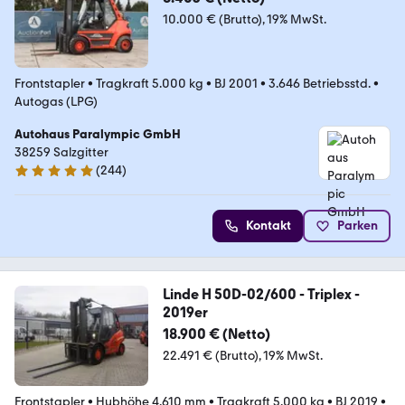
10.000 € (Brutto)
19% MwSt.
Frontstapler
•
Tragkraft 5.000 kg
•
BJ 2001
•
3.646 Betriebsstd.
•
Autogas (LPG)
Autohaus Paralympic GmbH
38259 Salzgitter
(
244
)
5 Sterne
Kontakt
Parken
Linde H 50D-02/600 - Triplex -
2019er
18.900 € (Netto)
22.491 € (Brutto)
19% MwSt.
Frontstapler
•
Hubhöhe 4.610 mm
•
Tragkraft 5.000 kg
•
BJ 2019
•