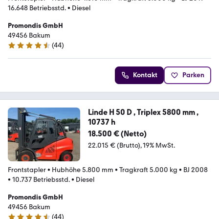
16.648 Betriebsstd.
•
Diesel
Promondis GmbH
49456 Bakum
(
44
)
4.6 Sterne
Kontakt
Parken
Linde H 50 D , Triplex 5800 mm ,
10737 h
18.500 € (Netto)
22.015 € (Brutto)
19% MwSt.
Frontstapler
•
Hubhöhe 5.800 mm
•
Tragkraft 5.000 kg
•
BJ 2008
•
10.737 Betriebsstd.
•
Diesel
Promondis GmbH
49456 Bakum
(
44
)