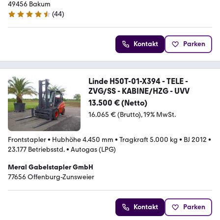
49456 Bakum
(
44
)
4.6 Sterne
Kontakt
Parken
Linde H50T-01-X394 - TELE -
ZVG/SS - KABINE/HZG - UVV
13.500 € (Netto)
16.065 € (Brutto)
19% MwSt.
Frontstapler
•
Hubhöhe 4.450 mm
•
Tragkraft 5.000 kg
•
BJ 2012
•
23.177 Betriebsstd.
•
Autogas (LPG)
Meral Gabelstapler GmbH
77656 Offenburg-Zunsweier
Kontakt
Parken