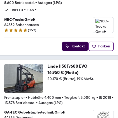
5.600 Betriebsstd.
•
Autogas (LPG)
TRIPLEX * GAS *
NBC-Trucks GmbH
64832 Babenhausen
(
169
)
4.8 Sterne
Kontakt
Parken
Linde H50T/600 EVO
16.950 € (Netto)
20.170 € (Brutto)
19% MwSt.
Frontstapler
•
Hubhöhe 4.400 mm
•
Tragkraft 5.000 kg
•
BJ 2018
•
13.578 Betriebsstd.
•
Autogas (LPG)
GA-TEC Gabelstaplertechnik GmbH
44263 Dortmund