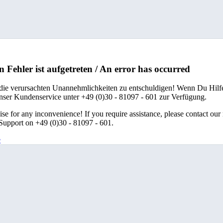
n Fehler ist aufgetreten / An error has occurred
 die verursachten Unannehmlichkeiten zu entschuldigen! Wenn Du Hilfe
unser Kundenservice unter +49 (0)30 - 81097 - 601 zur Verfügung.
se for any inconvenience! If you require assistance, please contact our
upport on +49 (0)30 - 81097 - 601.
e