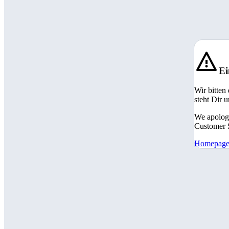
Ei
Wir bitten
steht Dir 
We apologi
Customer S
Homepag