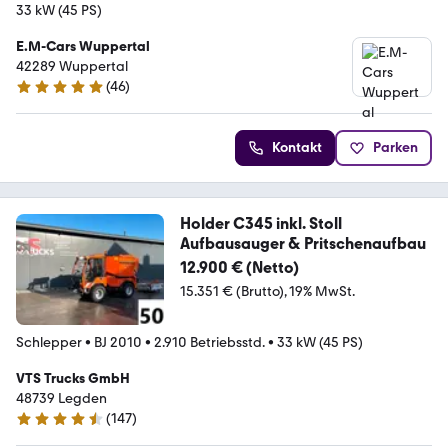
33 kW (45 PS)
E.M-Cars Wuppertal
42289 Wuppertal
(
46
)
4.9 Sterne
Kontakt
Parken
Holder C345 inkl. Stoll
Aufbausauger & Pritschenaufbau
12.900 € (Netto)
15.351 € (Brutto)
19% MwSt.
Schlepper
•
BJ 2010
•
2.910 Betriebsstd.
•
33 kW (45 PS)
VTS Trucks GmbH
48739 Legden
(
147
)
4.6 Sterne