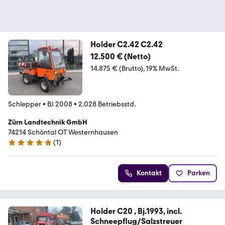
Holder C2.42 C2.42
12.500 € (Netto)
14.875 € (Brutto)
19% MwSt.
Schlepper
•
BJ 2008
•
2.028 Betriebsstd.
Zürn Landtechnik GmbH
74214 Schöntal OT Westernhausen
(
1
)
5 Sterne
Kontakt
Parken
Holder C20 , Bj.1993, incl.
Schneepflug/Salzstreuer