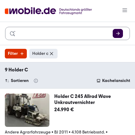
Filter
Holder c
9 Holder C
Sortieren
Kachelansicht
Holder C 245 Allrad Wave
Unkrautvernichter
24.990 €
Andere Agrarfahrzeuge
•
BJ 2011
•
4.108 Betriebsstd.
•