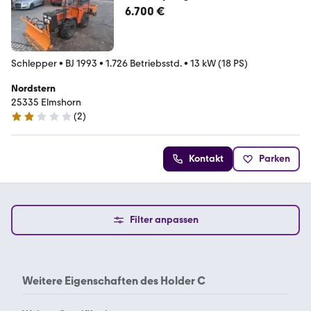
6.700 €
Schlepper
•
BJ 1993
•
1.726 Betriebsstd.
•
13 kW (18 PS)
Nordstern
25335 Elmshorn
(
2
)
2 Sterne
Kontakt
Parken
Filter anpassen
Weitere Eigenschaften des
Holder C