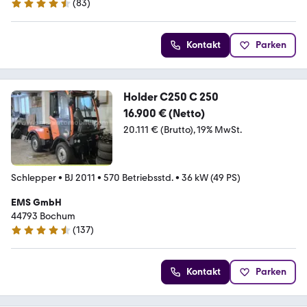
(
83
)
4.6 Sterne
Kontakt
Parken
Holder C250 C 250
16.900 € (Netto)
20.111 € (Brutto)
19% MwSt.
Schlepper
•
BJ 2011
•
570 Betriebsstd.
•
36 kW (49 PS)
EMS GmbH
44793 Bochum
(
137
)
4.6 Sterne
Kontakt
Parken