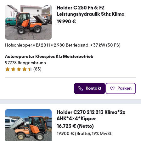
Holder C 250 Fh & FZ
Leistungshydraulik Sthz Klima
19.990 €
Hofschlepper
•
BJ 2011
•
2.980 Betriebsstd.
•
37 kW (50 PS)
Autoreparatur Kleespies Kfz Meisterbetrieb
97778 Rengersbrunn
(
83
)
4.6 Sterne
Kontakt
Parken
Holder C270 212 213 Klima*2x
AHK*4x4*Kipper
16.723 € (Netto)
19.900 € (Brutto)
19% MwSt.