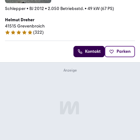
Schlepper
•
BJ 2012
•
2.050 Betriebsstd.
•
49 kW (67 PS)
Helmut Dreher
41515 Grevenbroich
(
322
)
4.9 Sterne
Kontakt
Parken