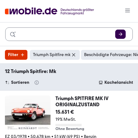
Filter
Triumph Spitfire mk
Beschädigte Fahrzeuge: Ni
12 Triumph Spitfire: Mk
Sortieren
Kachelansicht
Triumph SPITFIRE MK IV
ORIGINALZUSTAND
15.631 €
19% MwSt.
Ohne Bewertung
EZ 03/1978
•
50.678 km
•
51 kW (69 PS)
•
Benzin