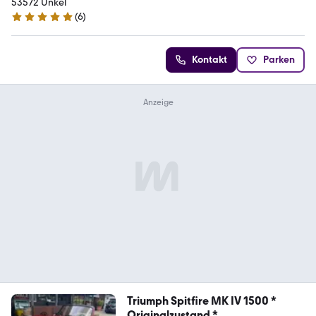
53572 Unkel
(
6
)
5 Sterne
Kontakt
Parken
Triumph Spitfire MK IV 1500 *
Originalzustand *