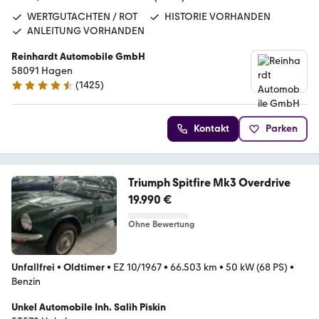
WERTGUTACHTEN / ROT
HISTORIE VORHANDEN
ANLEITUNG VORHANDEN
Reinhardt Automobile GmbH
58091 Hagen
(
1425
)
4.7 Sterne
Kontakt
Parken
Triumph Spitfire Mk3 Overdrive
19.990 €
Ohne Bewertung
Unfallfrei
•
Oldtimer
•
EZ 10/1967
•
66.503 km
•
50 kW (68 PS)
•
Benzin
Unkel Automobile Inh. Salih Piskin