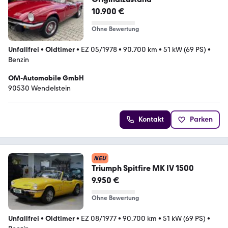
10.900 €
Ohne Bewertung
Unfallfrei
•
Oldtimer
•
EZ 05/1978
•
90.700 km
•
51 kW (69 PS)
•
Benzin
OM-Automobile GmbH
90530 Wendelstein
Kontakt
Parken
NEU
Triumph Spitfire MK IV 1500
9.950 €
Ohne Bewertung
Unfallfrei
•
Oldtimer
•
EZ 08/1977
•
90.700 km
•
51 kW (69 PS)
•