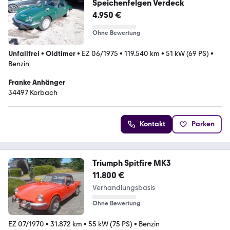
Speichenfelgen Verdeck
4.950 €
Ohne Bewertung
Unfallfrei
•
Oldtimer
•
EZ 06/1975
•
119.540 km
•
51 kW (69 PS)
•
Benzin
Franke Anhänger
34497 Korbach
Kontakt
Parken
Triumph Spitfire MK3
11.800 €
Verhandlungsbasis
Ohne Bewertung
EZ 07/1970
•
31.872 km
•
55 kW (75 PS)
•
Benzin