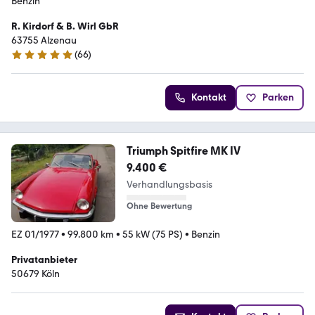
Benzin
R. Kirdorf & B. Wirl GbR
63755 Alzenau
(
66
)
4.9 Sterne
Kontakt
Parken
Triumph Spitfire MK IV
9.400 €
Verhandlungsbasis
Ohne Bewertung
EZ 01/1977
•
99.800 km
•
55 kW (75 PS)
•
Benzin
Privatanbieter
50679 Köln