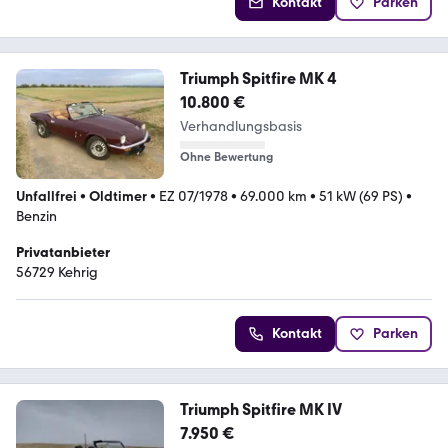
Kontakt
Parken
Triumph Spitfire MK 4
10.800 €
Verhandlungsbasis
Ohne Bewertung
Unfallfrei
•
Oldtimer
•
EZ 07/1978
•
69.000 km
•
51 kW (69 PS)
•
Benzin
Privatanbieter
56729 Kehrig
Kontakt
Parken
Triumph Spitfire MK IV
7.950 €