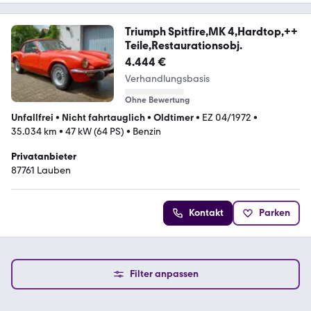
Triumph Spitfire,MK 4,Hardtop,++
Teile,Restaurationsobj.
4.444 €
Verhandlungsbasis
Ohne Bewertung
Unfallfrei
•
Nicht fahrtauglich
•
Oldtimer
•
EZ 04/1972
•
35.034 km
•
47 kW (64 PS)
•
Benzin
Privatanbieter
87761 Lauben
Kontakt
Parken
Filter anpassen