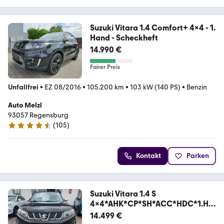
Suzuki Vitara 1.4 Comfort+ 4x4 - 1.
Hand - Scheckheft
14.990 €
Fairer Preis
Unfallfrei
•
EZ 08/2016
•
105.200 km
•
103 kW (140 PS)
•
Benzin
Auto Melzl
93057 Regensburg
(
105
)
4.5 Sterne
Kontakt
Parken
Suzuki Vitara 1.4 S
4x4*AHK*CP*SH*ACC*HDC*1.HA
ND*
14.499 €