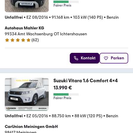
Fairer Preis
Unfallfrei
•
EZ 08/2016
•
91.168 km
•
103 kW (140 PS)
•
Benzin
Autohaus Mahler KG
99334 Amt Wachsenburg OT Ichtershausen
(
62
)
5 Sterne
Kontakt
Parken
Suzuki Vitara 1.6 Comfort 4x4
13.990 €
Fairer Preis
Unfallfrei
•
EZ 05/2016
•
88.750 km
•
88 kW (120 PS)
•
Benzin
CarUnion Meiningen GmbH
98617 Meiningen