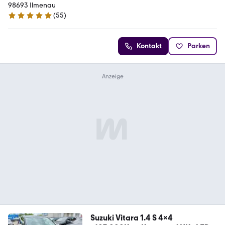
98693 Ilmenau
(
55
)
4.9 Sterne
Kontakt
Parken
Suzuki Vitara 1.4 S 4x4