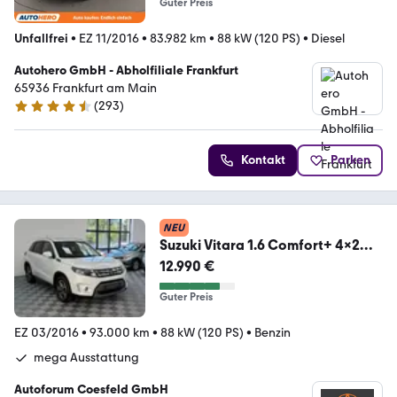
Guter Preis
Unfallfrei
•
EZ 11/2016
•
83.982 km
•
88 kW (120 PS)
•
Diesel
Autohero GmbH - Abholfiliale Frankfurt
65936 Frankfurt am Main
(
293
)
4.6 Sterne
Kontakt
Parken
NEU
Suzuki Vitara 1.6 Comfort+ 4x2
Automatik Bestzustand
12.990 €
Guter Preis
EZ 03/2016
•
93.000 km
•
88 kW (120 PS)
•
Benzin
mega Ausstattung
Autoforum Coesfeld GmbH