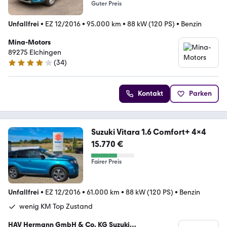
Guter Preis
Unfallfrei
•
EZ 12/2016
•
95.000 km
•
88 kW (120 PS)
•
Benzin
Mina-Motors
89275 Elchingen
(
34
)
4.2 Sterne
Kontakt
Parken
Suzuki Vitara 1.6 Comfort+ 4x4
15.770 €
Fairer Preis
Unfallfrei
•
EZ 12/2016
•
61.000 km
•
88 kW (120 PS)
•
Benzin
wenig KM Top Zustand
HAV Hermann GmbH & Co. KG Suzuki