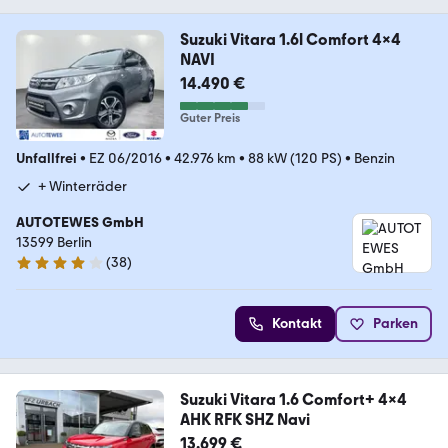
Suzuki Vitara 1.6l Comfort 4x4
NAVI
14.490 €
Guter Preis
Unfallfrei
•
EZ 06/2016
•
42.976 km
•
88 kW (120 PS)
•
Benzin
+ Winterräder
AUTOTEWES GmbH
13599 Berlin
(
38
)
4.1 Sterne
Kontakt
Parken
Suzuki Vitara 1.6 Comfort+ 4x4
AHK RFK SHZ Navi
13.699 €