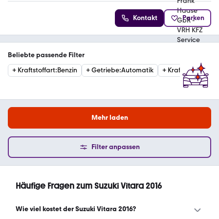
Kontakt
Parken
Beliebte passende Filter
+
Kraftstoffart
:
Benzin
+
Getriebe
:
Automatik
+
Kraftstoffart
:
Die
Mehr laden
Filter anpassen
Häufige Fragen zum Suzuki Vitara 2016
Wie viel kostet der Suzuki Vitara 2016?