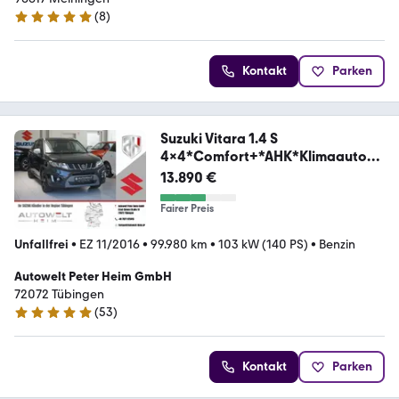
(
8
)
5 Sterne
Kontakt
Parken
Suzuki Vitara 1.4 S
4x4*Comfort+*AHK*Klimaautom
atik
13.890 €
Fairer Preis
Unfallfrei
•
EZ 11/2016
•
99.980 km
•
103 kW (140 PS)
•
Benzin
Autowelt Peter Heim GmbH
72072 Tübingen
(
53
)
4.9 Sterne
Kontakt
Parken