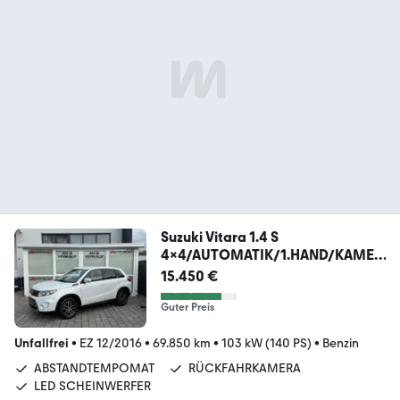
Suzuki Vitara 1.4 S
4x4/AUTOMATIK/1.HAND/KAMER
A/NAVI
15.450 €
Guter Preis
Unfallfrei
•
EZ 12/2016
•
69.850 km
•
103 kW (140 PS)
•
Benzin
ABSTANDTEMPOMAT
RÜCKFAHRKAMERA
LED SCHEINWERFER