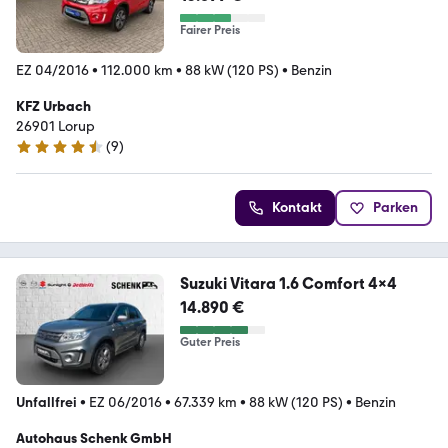
Fairer Preis
EZ 04/2016
•
112.000 km
•
88 kW (120 PS)
•
Benzin
KFZ Urbach
26901 Lorup
(
9
)
4.5 Sterne
Kontakt
Parken
Suzuki Vitara 1.6 Comfort 4x4
14.890 €
Guter Preis
Unfallfrei
•
EZ 06/2016
•
67.339 km
•
88 kW (120 PS)
•
Benzin
Autohaus Schenk GmbH