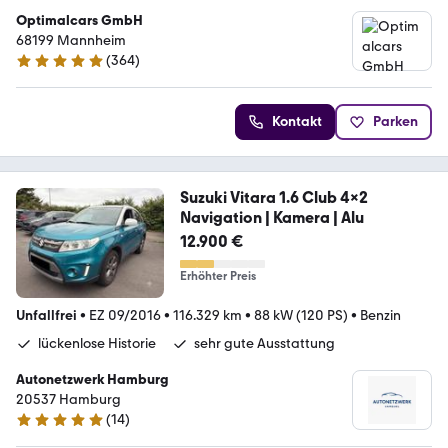
Optimalcars GmbH
68199 Mannheim
(
364
)
4.9 Sterne
Kontakt
Parken
Suzuki Vitara 1.6 Club 4x2
Navigation | Kamera | Alu
12.900 €
Erhöhter Preis
Unfallfrei
•
EZ 09/2016
•
116.329 km
•
88 kW (120 PS)
•
Benzin
lückenlose Historie
sehr gute Ausstattung
Autonetzwerk Hamburg
20537 Hamburg
(
14
)
4.9 Sterne