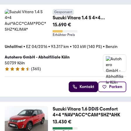
Gesponsert
Suzuki Vitara 1.4 S 4x4
Aut*ACC*CAM*PDC*SHZ*KLIMA*
15.690 €
Erhöhter Preis
Unfallfrei
•
EZ 04/2016
•
93.317 km
•
103 kW (140 PS)
•
Benzin
Autohero GmbH - Abholfiliale Köln
50739 Köln
(
365
)
4.6 Sterne
Kontakt
Parken
Suzuki Vitara 1.6 DDiS Comfort
4x4 *NAV*ACC*CAM*SHZ*AHK
13.430 €