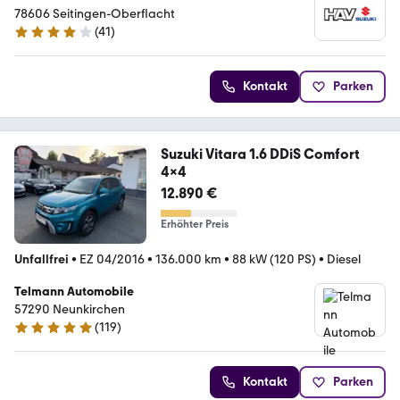
Vertragshändler
78606 Seitingen-Oberflacht
(
41
)
3.9 Sterne
Kontakt
Parken
Suzuki Vitara 1.6 DDiS Comfort
4x4
12.890 €
Erhöhter Preis
Unfallfrei
•
EZ 04/2016
•
136.000 km
•
88 kW (120 PS)
•
Diesel
Telmann Automobile
57290 Neunkirchen
(
119
)
5 Sterne
Kontakt
Parken