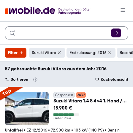
Filter
Suzuki Vitara
Erstzulassung: 2016
Beschä
87 gebrauchte Suzuki Vitara aus dem Jahr 2016
Sortieren
Kachelansicht
Top
Gesponsert
NEU
Suzuki Vitara 1.4 S 4x4 1. Hand /
AHK
15.900 €
Guter Preis
Unfallfrei
•
EZ 12/2016
•
72.500 km
•
103 kW (140 PS)
•
Benzin