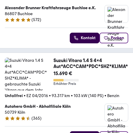
Alexander Brunner Kraftfahrzeuge Buchloe e.K.
86807 Buchloe
(
572
)
4.9 Sterne
Kontakt
Parken
Suzuki Vitara 1.4 S 4x4
Aut*ACC*CAM*PDC*SHZ*KLIMA*
15.690 €
Erhöhter Preis
Unfallfrei
•
EZ 04/2016
•
93.317 km
•
103 kW (140 PS)
•
Benzin
Autohero GmbH - Abholfiliale Köln
50739 Köln
(
365
)
4.6 Sterne