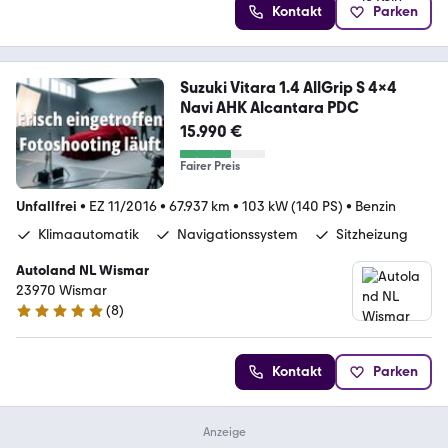
Kontakt
Parken
Suzuki Vitara 1.4 AllGrip S 4x4
Navi AHK Alcantara PDC
15.990 €
Fairer Preis
Unfallfrei
•
EZ 11/2016
•
67.937 km
•
103 kW (140 PS)
•
Benzin
Klimaautomatik
Navigationssystem
Sitzheizung
Autoland NL Wismar
23970 Wismar
(
8
)
5 Sterne
Kontakt
Parken