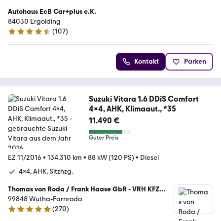
Autohaus EcB Car+plus e.K.
84030 Ergolding
(
107
)
4.5 Sterne
Kontakt
Parken
Suzuki Vitara 1.6 DDiS Comfort
4x4, AHK, Klimaaut., *35
11.490 €
Guter Preis
EZ 11/2016
•
134.310 km
•
88 kW (120 PS)
•
Diesel
4x4, AHK, Sitzhzg.
Thomas von Roda / Frank Haase GbR - VRH KFZ
Service
99848 Wutha-Farnroda
(
270
)
5 Sterne