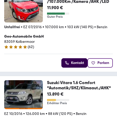
/107.000Km /Kamera /AHK /LED
11.900 €
Guter Preis
Unfallfrei
•
EZ 07/2016
•
107.000 km
•
103 kW (140 PS)
•
Benzin
Geo-Automobile GmbH
83059 Kolbermoor
(
62
)
5 Sterne
Kontakt
Parken
Suzuki Vitara 1.6 Comfort
*Automatik/SHZ/Klimaaut./AHK*
13.890 €
Erhöhter Preis
EZ 10/2016
•
126.000 km
•
88 kW (120 PS)
•
Benzin