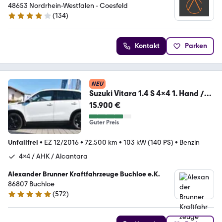
48653 Nordrhein-Westfalen - Coesfeld
(
134
)
4.2 Sterne
Kontakt
Parken
NEU
Suzuki Vitara 1.4 S 4x4 1. Hand /
AHK
15.900 €
Guter Preis
Unfallfrei
•
EZ 12/2016
•
72.500 km
•
103 kW (140 PS)
•
Benzin
4x4 / AHK / Alcantara
Alexander Brunner Kraftfahrzeuge Buchloe e.K.
86807 Buchloe
(
572
)
4.9 Sterne