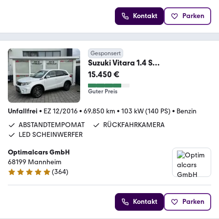
Kontakt
Parken
Gesponsert
Suzuki Vitara 1.4 S
4x4/AUTOMATIK/1.HAND/KAMER
15.450 €
A/NAVI
Guter Preis
Unfallfrei
•
EZ 12/2016
•
69.850 km
•
103 kW (140 PS)
•
Benzin
ABSTANDTEMPOMAT
RÜCKFAHRKAMERA
LED SCHEINWERFER
Optimalcars GmbH
68199 Mannheim
(
364
)
4.9 Sterne
Kontakt
Parken