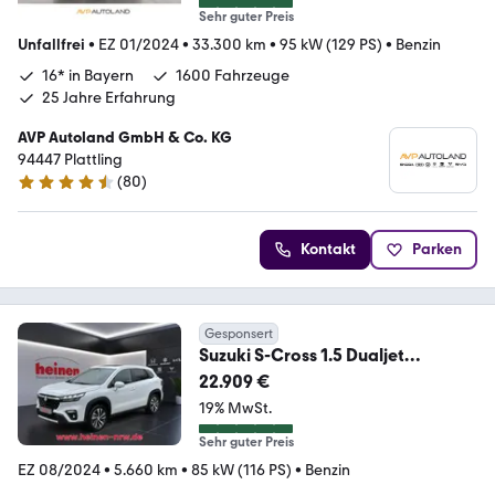
Sehr guter Preis
Unfallfrei
•
EZ 01/2024
•
33.300 km
•
95 kW (129 PS)
•
Benzin
16* in Bayern
1600 Fahrzeuge
25 Jahre Erfahrung
AVP Autoland GmbH & Co. KG
94447 Plattling
(
80
)
4.7 Sterne
Kontakt
Parken
Gesponsert
Suzuki S-Cross 1.5 Dualjet
Comfort+ AllGrip ACC+LED+SD
22.909 €
19% MwSt.
Sehr guter Preis
EZ 08/2024
•
5.660 km
•
85 kW (116 PS)
•
Benzin