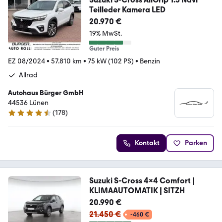
Teilleder Kamera LED
20.970 €
19% MwSt.
Guter Preis
EZ 08/2024
•
57.810 km
•
75 kW (102 PS)
•
Benzin
Allrad
Autohaus Bürger GmbH
44536 Lünen
(
178
)
4.5 Sterne
Kontakt
Parken
Suzuki S-Cross 4x4 Comfort |
KLIMAAUTOMATIK | SITZH
20.990 €
21.450 €
-460 €