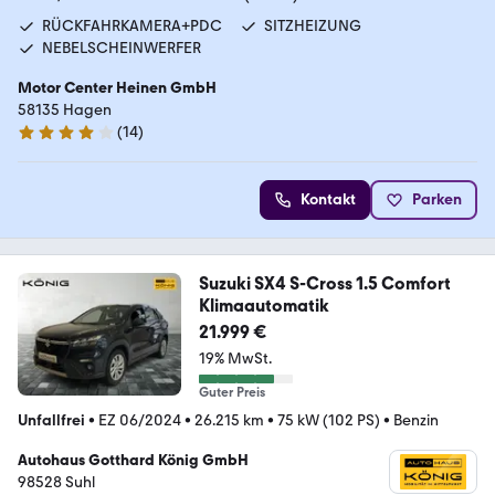
RÜCKFAHRKAMERA+PDC
SITZHEIZUNG
NEBELSCHEINWERFER
Motor Center Heinen GmbH
58135 Hagen
(
14
)
4 Sterne
Kontakt
Parken
Suzuki SX4 S-Cross 1.5 Comfort
Klimaautomatik
21.999 €
19% MwSt.
Guter Preis
Unfallfrei
•
EZ 06/2024
•
26.215 km
•
75 kW (102 PS)
•
Benzin
Autohaus Gotthard König GmbH
98528 Suhl