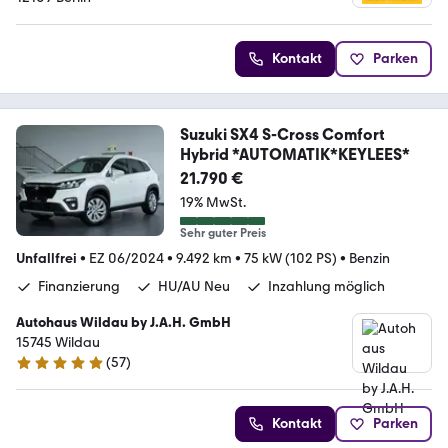
Kontakt
Parken
Suzuki SX4 S-Cross Comfort
Hybrid *AUTOMATIK*KEYLEES*
21.790 €
19% MwSt.
Sehr guter Preis
Unfallfrei
•
EZ 06/2024
•
9.492 km
•
75 kW (102 PS)
•
Benzin
Finanzierung
HU/AU Neu
Inzahlung möglich
Autohaus Wildau by J.A.H. GmbH
15745 Wildau
(
57
)
4.8 Sterne
Kontakt
Parken