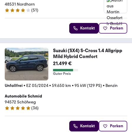
48531 Nordhorn
(
51
)
4.1 Sterne
Kontakt
Parken
Suzuki (SX4) S-Cross 1.4 Allgripp
Mild Hybrid Comfort
21.499 €
Guter Preis
Unfallfrei
•
EZ 05/2024
•
59.650 km
•
95 kW (129 PS)
•
Benzin
Automobile Schmid
94572 Schöfweg
(
36
)
5 Sterne
Kontakt
Parken