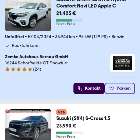
Comfort Navi LED Apple C
21.425 €
Fairer Preis
Unfallfrei
•
EZ 03/2024
•
35.944 km
•
95 kW (129 PS)
•
Benzin
Rückfahrkam.
Zemke Autohaus Bernau GmbH
16244 Schorfheide OT Finowfurt
(
24
)
4.8 Sterne
Kontakt
Parken
NEU
Suzuki (SX4) S-Cross 1.5
23.990 €
Fairer Preis