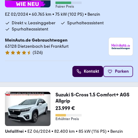
Fairer Preis
EZ 02/2024
•
60.765 km
•
75 kW (102 PS)
•
Benzin
Direkt v. Leasinggeber
Spurhalteassistent
Spurhalteassistent
MeinAuto.de Gebrauchtwagen
63128 Dietzenbach bei Frankfurt
(
526
)
4.7 Sterne
Kontakt
Parken
Suzuki S-Cross 1.5 Comfort+ AGS
Allgrip
23.999 €
Erhöhter Preis
Unfallfrei
•
EZ 06/2024
•
82.400 km
•
85 kW (116 PS)
•
Benzin