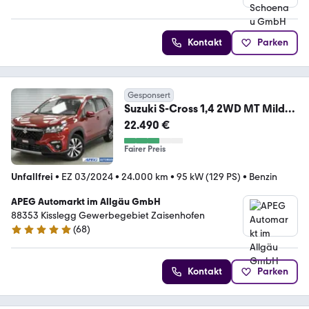
Kontakt
Parken
Gesponsert
Suzuki S-Cross 1,4 2WD MT Mild-
Hybrid Comfort+ PA -LAG.
22.490 €
Fairer Preis
Unfallfrei
•
EZ 03/2024
•
24.000 km
•
95 kW (129 PS)
•
Benzin
APEG Automarkt im Allgäu GmbH
88353 Kisslegg Gewerbegebiet Zaisenhofen
(
68
)
4.8 Sterne
Kontakt
Parken