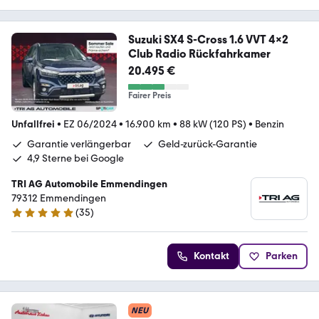
Suzuki SX4 S-Cross 1.6 VVT 4x2
Club Radio Rückfahrkamer
20.495 €
Fairer Preis
Unfallfrei
•
EZ 06/2024
•
16.900 km
•
88 kW (120 PS)
•
Benzin
Garantie verlängerbar
Geld-zurück-Garantie
4,9 Sterne bei Google
TRI AG Automobile Emmendingen
79312 Emmendingen
(
35
)
5 Sterne
Kontakt
Parken
NEU