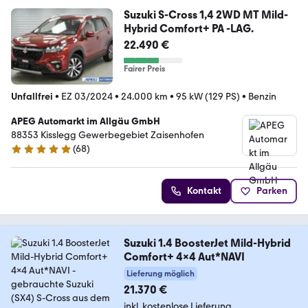
Suzuki S-Cross 1,4 2WD MT Mild-
Hybrid Comfort+ PA -LAG.
22.490 €
Fairer Preis
Unfallfrei
•
EZ 03/2024
•
24.000 km
•
95 kW (129 PS)
•
Benzin
APEG Automarkt im Allgäu GmbH
88353 Kisslegg Gewerbegebiet Zaisenhofen
(
68
)
4.8 Sterne
Kontakt
Parken
Suzuki 1.4 BoosterJet Mild-Hybrid
Comfort+ 4x4 Aut*NAVI
Lieferung möglich
21.370 €
inkl. kostenlose Lieferung