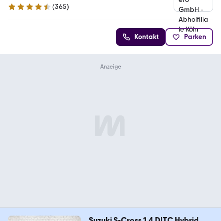
(
365
)
4.6 Sterne
Kontakt
Parken
Suzuki S-Cross 1.4 DITC Hybrid