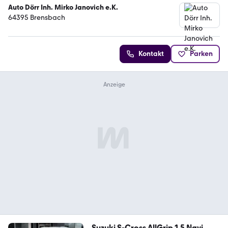
Auto Dörr Inh. Mirko Janovich e.K.
64395 Brensbach
Kontakt
Parken
Suzuki S-Cross AllGrip 1.5 Navi