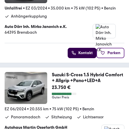
Unfallfrei
•
EZ 03/2024
•
35.000 km
•
75 kW (102 PS)
•
Benzin
Anhängerkupplung
Auto Dörr Inh. Mirko Janovich e.K.
64395 Brensbach
Kontakt
Parken
Suzuki S-Cross 1.5 Hybrid Comfort
+ Allgrip +Pano+LED+A
23.750 €
Guter Preis
EZ 06/2024
•
20.555 km
•
75 kW (102 PS)
•
Benzin
Panoramadach
Sitzheizung
Lichtsensor
Autohaus Martin Osseforth GmbH