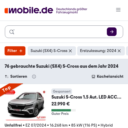
Filter
Suzuki (SX4) S-Cross
Erstzulassung: 2024
76 gebrauchte Suzuki (SX4) S-Cross aus dem Jahr 2024
Sortieren
Kachelansicht
Top
Gesponsert
Suzuki S-Cross 1.5 Aut. LED ACC
Kamera Sitzheizung
22.990 €
Guter Preis
Unfallfrei
•
EZ 07/2024
•
16.268 km
•
85 kW (116 PS)
•
Hybrid