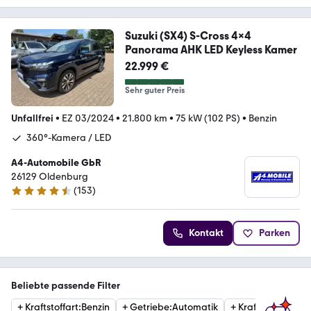
Suzuki (SX4) S-Cross 4x4
Panorama AHK LED Keyless Kamer
22.999 €
Sehr guter Preis
Unfallfrei
•
EZ 03/2024
•
21.800 km
•
75 kW (102 PS)
•
Benzin
360°-Kamera / LED
A4-Automobile GbR
26129 Oldenburg
(
153
)
4.6 Sterne
Kontakt
Parken
Beliebte passende Filter
+
Kraftstoffart
:
Benzin
+
Getriebe
:
Automatik
+
Kraftstoffart
:
Die