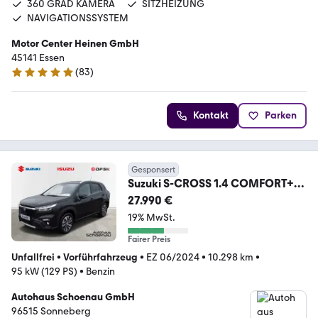
360 GRAD KAMERA
SITZHEIZUNG
NAVIGATIONSSYSTEM
Motor Center Heinen GmbH
45141 Essen
(
83
)
4.9 Sterne
Kontakt
Parken
Gesponsert
Suzuki S-CROSS 1.4 COMFORT+
ALLGRIP COMFORT
27.990 €
19% MwSt.
Fairer Preis
Unfallfrei
•
Vorführfahrzeug
•
EZ 06/2024
•
10.298 km
•
95 kW (129 PS)
•
Benzin
Autohaus Schoenau GmbH
96515 Sonneberg