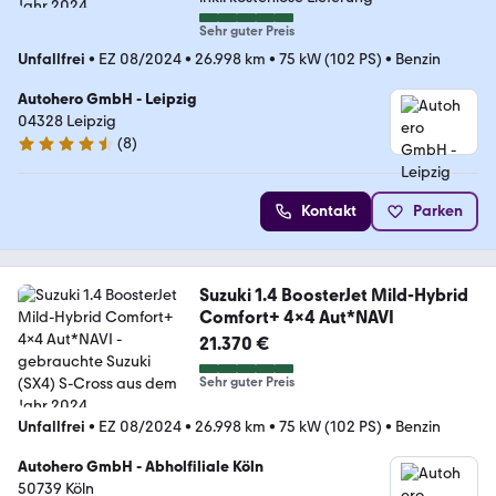
Sehr guter Preis
Unfallfrei
•
EZ 08/2024
•
26.998 km
•
75 kW (102 PS)
•
Benzin
Autohero GmbH - Leipzig
04328 Leipzig
(
8
)
4.3 Sterne
Kontakt
Parken
Suzuki 1.4 BoosterJet Mild-Hybrid
Comfort+ 4x4 Aut*NAVI
21.370 €
Sehr guter Preis
Unfallfrei
•
EZ 08/2024
•
26.998 km
•
75 kW (102 PS)
•
Benzin
Autohero GmbH - Abholfiliale Köln
50739 Köln