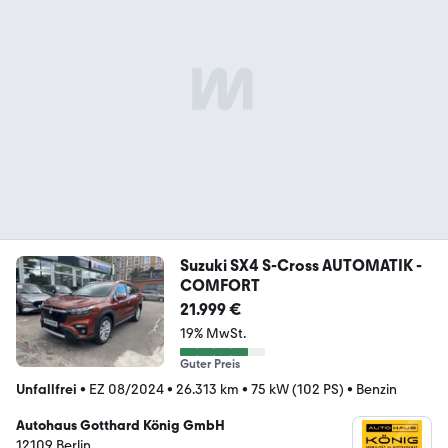
Suzuki SX4 S-Cross AUTOMATIK -
COMFORT
21.999 €
19% MwSt.
Guter Preis
Unfallfrei
•
EZ 08/2024
•
26.313 km
•
75 kW (102 PS)
•
Benzin
Autohaus Gotthard König GmbH
12109 Berlin