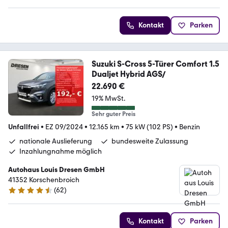
Kontakt
Parken
Suzuki S-Cross 5-Türer Comfort 1.5
Dualjet Hybrid AGS/
22.690 €
19% MwSt.
Sehr guter Preis
Unfallfrei
•
EZ 09/2024
•
12.165 km
•
75 kW (102 PS)
•
Benzin
nationale Auslieferung
bundesweite Zulassung
Inzahlungnahme möglich
Autohaus Louis Dresen GmbH
41352 Korschenbroich
(
62
)
4.6 Sterne
Kontakt
Parken