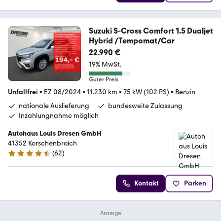
Suzuki S-Cross Comfort 1.5 Dualjet
Hybrid /Tempomat/Car
22.990 €
19% MwSt.
Guter Preis
Unfallfrei
•
EZ 08/2024
•
11.230 km
•
75 kW (102 PS)
•
Benzin
nationale Auslieferung
bundesweite Zulassung
Inzahlungnahme möglich
Autohaus Louis Dresen GmbH
41352 Korschenbroich
(
62
)
4.6 Sterne
Kontakt
Parken