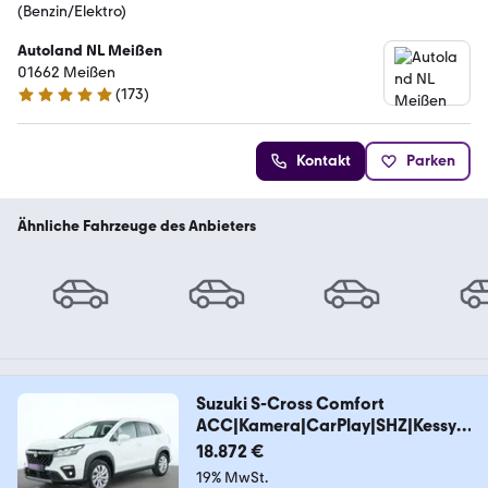
(Benzin/Elektro)
Autoland NL Meißen
01662 Meißen
(
173
)
4.8 Sterne
Kontakt
Parken
Ähnliche Fahrzeuge des Anbieters
Suzuki S-Cross Comfort
ACC|Kamera|CarPlay|SHZ|Kessy|L
ED
18.872 €
19% MwSt.