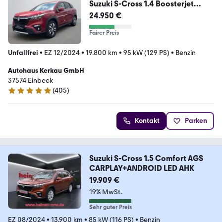
Suzuki S-Cross 1.4 Boosterjet
Hybrid ALLGRIP Comfort+
24.950 €
Fairer Preis
Unfallfrei
•
EZ 12/2024
•
19.800 km
•
95 kW (129 PS)
•
Benzin
Autohaus Kerkau GmbH
37574 Einbeck
(
405
)
4.9 Sterne
Kontakt
Parken
Suzuki S-Cross 1.5 Comfort AGS
CARPLAY+ANDROID LED AHK
19.909 €
19% MwSt.
Sehr guter Preis
EZ 08/2024
•
13.900 km
•
85 kW (116 PS)
•
Benzin