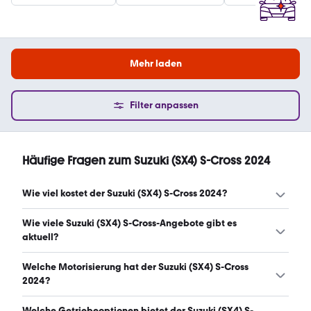
Mehr laden
Filter anpassen
Häufige Fragen zum Suzuki (SX4) S-Cross 2024
Wie viel kostet der Suzuki (SX4) S-Cross 2024?
Ein guter Preis für einen Suzuki (SX4) S-Cross 2024 liegt
Wie viele Suzuki (SX4) S-Cross-Angebote gibt es
zwischen 21.717 € und 25.107 €. Leasingangebote starten
aktuell?
ab 179 € monatlich. (Stand: 7.8.2026)
Es gibt insgesamt 76 Suzuki (SX4) S-Cross bei mobile.de,
Welche Motorisierung hat der Suzuki (SX4) S-Cross
davon 76 Gebraucht- und 0 Neuwagen. (Stand: 7.8.2026)
2024?
Der Suzuki (SX4) S-Cross 2024 hat Leistungen zwischen
Welche Getriebeoptionen bietet der Suzuki (SX4) S-