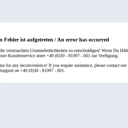
n Fehler ist aufgetreten / An error has occurred
 die verursachten Unannehmlichkeiten zu entschuldigen! Wenn Du Hilfe
unser Kundenservice unter +49 (0)30 - 81097 - 601 zur Verfügung.
se for any inconvenience! If you require assistance, please contact our
upport on +49 (0)30 - 81097 - 601.
e