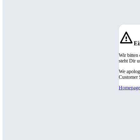
Ei
Wir bitten
steht Dir 
We apologi
Customer S
Homepag