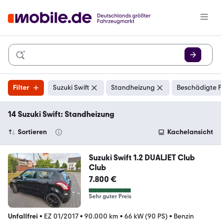
Filter
Suzuki Swift
Standheizung
Beschädigte F
14 Suzuki Swift: Standheizung
Sortieren
Kachelansicht
Suzuki Swift 1.2 DUALJET Club
Club
7.800 €
Sehr guter Preis
Unfallfrei
•
EZ 01/2017
•
90.000 km
•
66 kW (90 PS)
•
Benzin