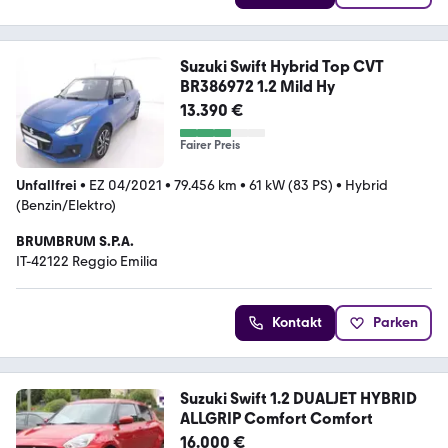
Suzuki Swift Hybrid Top CVT
BR386972 1.2 Mild Hy
13.390 €
Fairer Preis
Unfallfrei
•
EZ 04/2021
•
79.456 km
•
61 kW (83 PS)
•
Hybrid
(Benzin/Elektro)
BRUMBRUM S.P.A.
IT-42122 Reggio Emilia
Kontakt
Parken
Suzuki Swift 1.2 DUALJET HYBRID
ALLGRIP Comfort Comfort
16.000 €