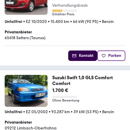
Verhandlungsbasis
Erhöhter Preis
Unfallfrei
•
EZ 10/2020
•
15.400 km
•
66 kW (90 PS)
•
Benzin
Privatanbieter
65618 Selters (Taunus)
Kontakt
Parken
Suzuki Swift 1,0 GLS Comfort
Comfort
1.700 €
Ohne Bewertung
Unfallfrei
•
EZ 05/2002
•
93.287 km
•
39 kW (53 PS)
•
Benzin
Privatanbieter
09212 Limbach-Oberfrohna