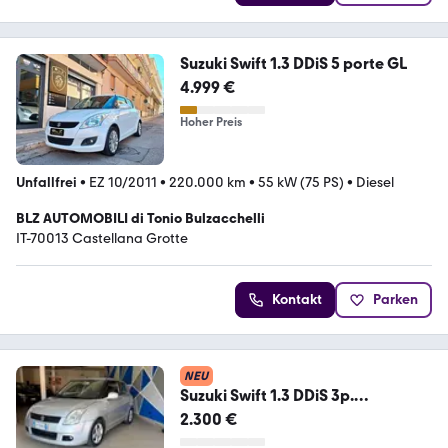
Suzuki Swift 1.3 DDiS 5 porte GL
4.999 €
Hoher Preis
Unfallfrei
•
EZ 10/2011
•
220.000 km
•
55 kW (75 PS)
•
Diesel
BLZ AUTOMOBILI di Tonio Bulzacchelli
IT-70013 Castellana Grotte
Kontakt
Parken
NEU
Suzuki Swift 1.3 DDiS 3p.
NEOPATENTATI
2.300 €