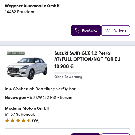
Wegener Automobile GmbH
14482 Potsdam
Kontakt
Parken
Suzuki Swift GLX 1.2 Petrol
AT/FULL OPTION/NOT FOR EU
10.900 €
Ohne Bewertung
In 4 Wochen ab Bestellung verfügbar
Neuwagen
•
60 kW (82 PS)
•
Benzin
Modena Motors GmbH
61137 Schöneck
(
99
)
4.3 Sterne