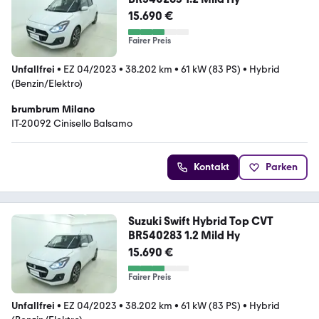
15.690 €
Fairer Preis
Unfallfrei
•
EZ 04/2023
•
38.202 km
•
61 kW (83 PS)
•
Hybrid
(Benzin/Elektro)
brumbrum Milano
IT-20092 Cinisello Balsamo
Kontakt
Parken
Suzuki Swift Hybrid Top CVT
BR540283 1.2 Mild Hy
15.690 €
Fairer Preis
Unfallfrei
•
EZ 04/2023
•
38.202 km
•
61 kW (83 PS)
•
Hybrid