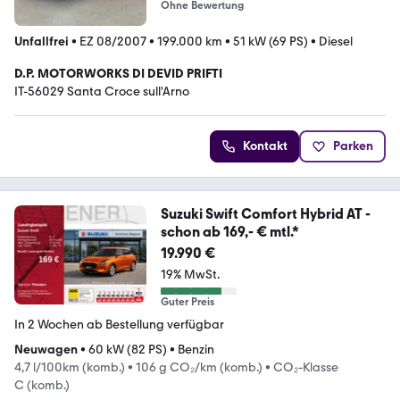
Ohne Bewertung
Unfallfrei
•
EZ 08/2007
•
199.000 km
•
51 kW (69 PS)
•
Diesel
D.P. MOTORWORKS DI DEVID PRIFTI
IT-56029 Santa Croce sull'Arno
Kontakt
Parken
Suzuki Swift Comfort Hybrid AT -
schon ab 169,- € mtl.*
19.990 €
19% MwSt.
Guter Preis
In 2 Wochen ab Bestellung verfügbar
Neuwagen
•
60 kW (82 PS)
•
Benzin
4,7 l/100km (komb.)
•
106 g CO₂/km (komb.)
•
CO₂-Klasse
C (komb.)