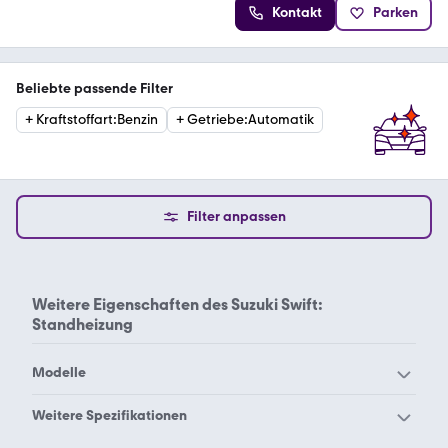
Kontakt
Parken
Beliebte passende Filter
+
Kraftstoffart
:
Benzin
+
Getriebe
:
Automatik
Filter anpassen
Weitere Eigenschaften des
Suzuki Swift:
Standheizung
Modelle
Suzuki Across
Suzuki Alto
Weitere Spezifikationen
Suzuki Baleno
Suzuki Cappuccino