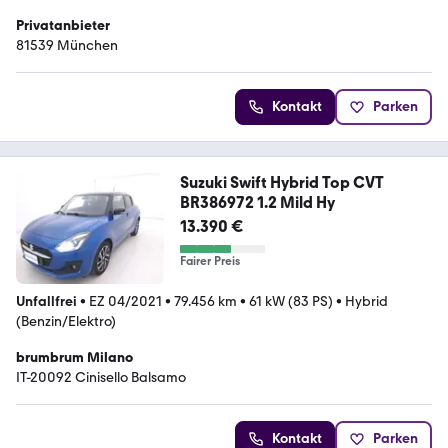
Privatanbieter
81539 München
Kontakt
Parken
Suzuki Swift Hybrid Top CVT
BR386972 1.2 Mild Hy
13.390 €
Fairer Preis
Unfallfrei
•
EZ 04/2021
•
79.456 km
•
61 kW (83 PS)
•
Hybrid
(Benzin/Elektro)
brumbrum Milano
IT-20092 Cinisello Balsamo
Kontakt
Parken