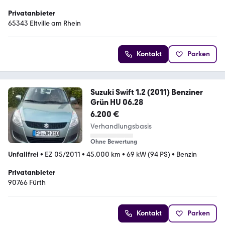
Privatanbieter
65343 Eltville am Rhein
Kontakt
Parken
Suzuki Swift 1.2 (2011) Benziner
Grün HU 06.28
6.200 €
Verhandlungsbasis
Ohne Bewertung
Unfallfrei
•
EZ 05/2011
•
45.000 km
•
69 kW (94 PS)
•
Benzin
Privatanbieter
90766 Fürth
Kontakt
Parken