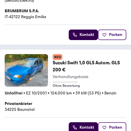
(Benzin/Elektro)
BRUMBRUM S.P.A.
IT-42122 Reggio Emilia
Kontakt
Parken
NEU
Suzuki Swift 1,0 GLS Autom. GLS
200 €
Verhandlungsbasis
Ohne Bewertung
Unfallfrei
•
EZ 10/2001
•
124.000 km
•
39 kW (53 PS)
•
Benzin
Privatanbieter
34225 Baunatal
Kontakt
Parken