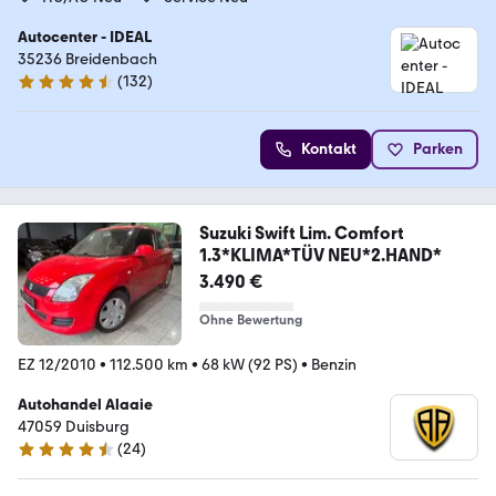
Autocenter - IDEAL
35236 Breidenbach
(
132
)
4.6 Sterne
Kontakt
Parken
Suzuki Swift Lim. Comfort
1.3*KLIMA*TÜV NEU*2.HAND*
3.490 €
Ohne Bewertung
EZ 12/2010
•
112.500 km
•
68 kW (92 PS)
•
Benzin
Autohandel Alaaie
47059 Duisburg
(
24
)
4.4 Sterne