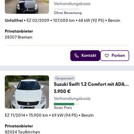
Verhandlungsbasis
Ohne Bewertung
Unfallfrei
•
EZ 02/2009
•
107.000 km
•
68 kW (92 PS)
•
Benzin
Privatanbieter
28307 Bremen
Kontakt
Parken
Gesponsert
Suzuki Swift 1.2 Comfort mit ADAC
geprüft
5.900 €
Verhandlungsbasis
Guter Preis
EZ 11/2014
•
75.900 km
•
69 kW (94 PS)
•
Benzin
Privatanbieter
82024 Taufkirchen