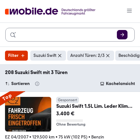
Filter
Suzuki Swift
Anzahl Türen: 2/3
Beschädigt
208 Suzuki Swift mit 3 Türen
Sortieren
Kachelansicht
Top
Gesponsert
Suzuki Swift 1.5L Lim. Leder Klima
Sitzheizung 1.Hand
3.400 €
Ohne Bewertung
EZ 04/2007
•
129.500 km
•
75 kW (102 PS)
•
Benzin