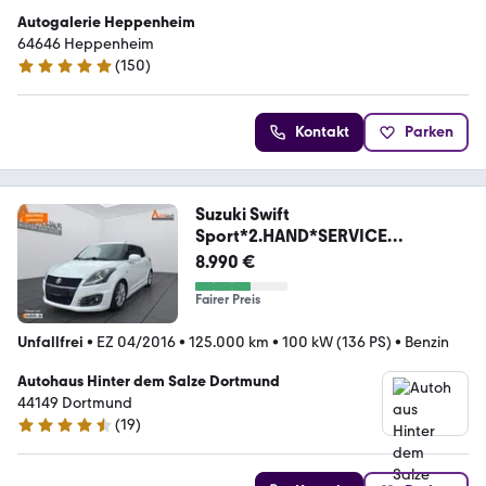
Autogalerie Heppenheim
64646 Heppenheim
(
150
)
4.9 Sterne
Kontakt
Parken
Suzuki Swift
Sport*2.HAND*SERVICE
NEU*8FACH BEREIFT
8.990 €
Fairer Preis
Unfallfrei
•
EZ 04/2016
•
125.000 km
•
100 kW (136 PS)
•
Benzin
Autohaus Hinter dem Salze Dortmund
44149 Dortmund
(
19
)
4.4 Sterne