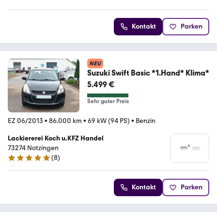
Kontakt
Parken
NEU
Suzuki Swift Basic *1.Hand* Klima*
5.499 €
Sehr guter Preis
EZ 06/2013
•
86.000 km
•
69 kW (94 PS)
•
Benzin
Lackiererei Koch u.KFZ Handel
73274 Notzingen
(
8
)
4.8 Sterne
Kontakt
Parken