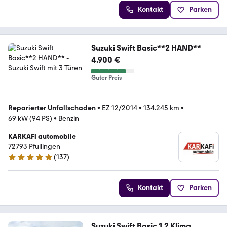
Kontakt
Parken
Suzuki Swift Basic**2 HAND**
4.900 €
Guter Preis
Reparierter Unfallschaden
•
EZ 12/2014
•
134.245 km
•
69 kW (94 PS)
•
Benzin
KARKAFi automobile
72793 Pfullingen
(
137
)
5 Sterne
Kontakt
Parken
Suzuki Swift Basic 1.2 Klima