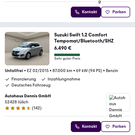
Kontakt
Parken
Suzuki Swift 1.2 Comfort
Tempomat/Bluetooth/SHZ
6.490 €
Sehr guter Preis
Unfallfrei
•
EZ 02/2015
•
87.000 km
•
69 kW (94 PS)
•
Benzin
Finanzierung
Inzahlungnahme
Deutsches Fahrzeug
Autohaus Dennis GmbH
52428 Jülich
(
142
)
4.5 Sterne
Kontakt
Parken