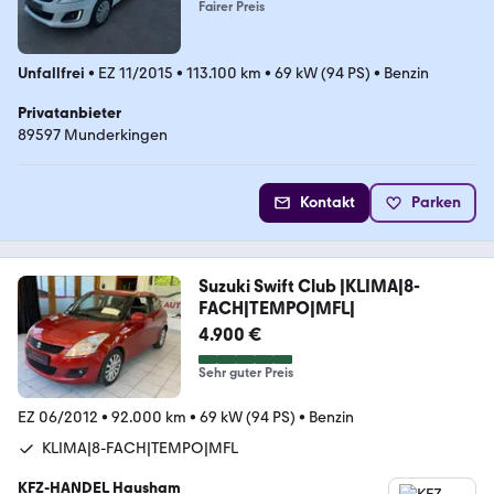
Fairer Preis
Unfallfrei
•
EZ 11/2015
•
113.100 km
•
69 kW (94 PS)
•
Benzin
Privatanbieter
89597 Munderkingen
Kontakt
Parken
Suzuki Swift Club |KLIMA|8-
FACH|TEMPO|MFL|
4.900 €
Sehr guter Preis
EZ 06/2012
•
92.000 km
•
69 kW (94 PS)
•
Benzin
KLIMA|8-FACH|TEMPO|MFL
KFZ-HANDEL Hausham