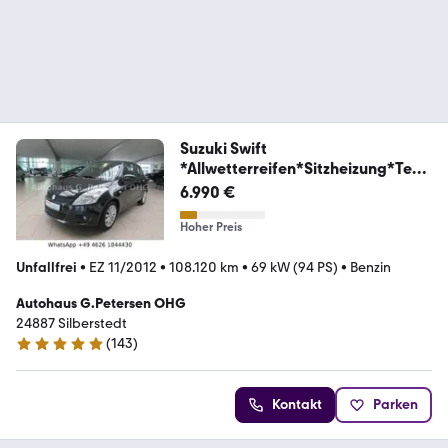
Suzuki Swift
*Allwetterreifen*Sitzheizung*Tem
pomat*Klim
6.990 €
Hoher Preis
Unfallfrei
•
EZ 11/2012
•
108.120 km
•
69 kW (94 PS)
•
Benzin
Autohaus G.Petersen OHG
24887 Silberstedt
(
143
)
4.9 Sterne
Kontakt
Parken