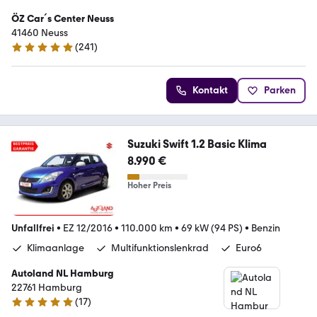
ÖZ Car´s Center Neuss
41460 Neuss
(
241
)
4.8 Sterne
Kontakt
Parken
Suzuki Swift 1.2 Basic Klima
8.990 €
Hoher Preis
Unfallfrei
•
EZ 12/2016
•
110.000 km
•
69 kW (94 PS)
•
Benzin
Klimaanlage
Multifunktionslenkrad
Euro6
Autoland NL Hamburg
22761 Hamburg
(
17
)
4.9 Sterne