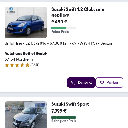
Suzuki Swift 1.2 Club, sehr
gepflegt
9.490 €
Fairer Preis
Unfallfrei
•
EZ 03/2016
•
67.000 km
•
69 kW (94 PS)
•
Benzin
Autohaus Bethel GmbH
37154 Northeim
(
160
)
4.8 Sterne
Kontakt
Parken
Suzuki Swift Sport
7.999 €
Sehr guter Preis