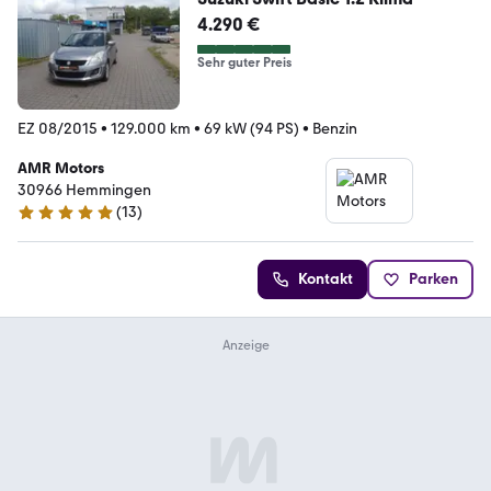
4.290 €
Sehr guter Preis
EZ 08/2015
•
129.000 km
•
69 kW (94 PS)
•
Benzin
AMR Motors
30966 Hemmingen
(
13
)
5 Sterne
Kontakt
Parken