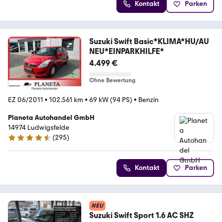
Kontakt
Parken
Suzuki Swift Basic*KLIMA*HU/AU
NEU*EINPARKHILFE*
4.499 €
Ohne Bewertung
EZ 06/2011
•
102.561 km
•
69 kW (94 PS)
•
Benzin
Planeta Autohandel GmbH
14974 Ludwigsfelde
(
295
)
4.7 Sterne
Kontakt
Parken
NEU
Suzuki Swift Sport 1.6 AC SHZ