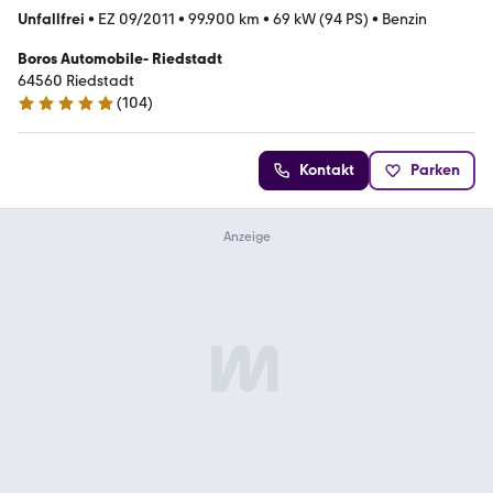
Unfallfrei
•
EZ 09/2011
•
99.900 km
•
69 kW (94 PS)
•
Benzin
Boros Automobile- Riedstadt
64560 Riedstadt
(
104
)
4.9 Sterne
Kontakt
Parken