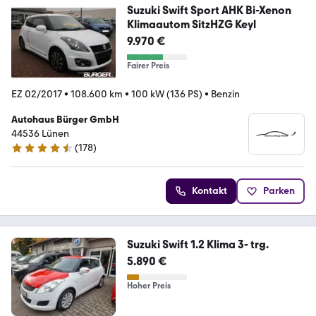
Suzuki Swift Sport AHK Bi-Xenon
Klimaautom SitzHZG Keyl
9.970 €
Fairer Preis
EZ 02/2017
•
108.600 km
•
100 kW (136 PS)
•
Benzin
Autohaus Bürger GmbH
44536 Lünen
(
178
)
4.5 Sterne
Kontakt
Parken
Suzuki Swift 1.2 Klima 3- trg.
5.890 €
Hoher Preis