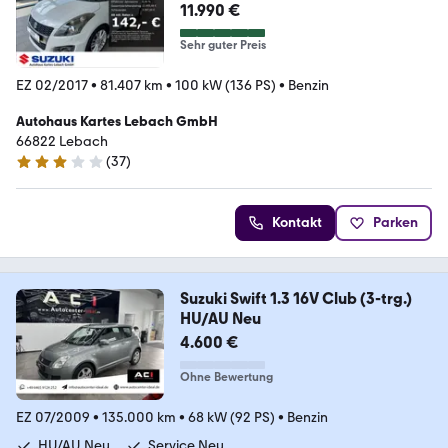
11.990 €
Sehr guter Preis
EZ 02/2017
•
81.407 km
•
100 kW (136 PS)
•
Benzin
Autohaus Kartes Lebach GmbH
66822 Lebach
(
37
)
3.2 Sterne
Kontakt
Parken
Suzuki Swift 1.3 16V Club (3-trg.)
HU/AU Neu
4.600 €
Ohne Bewertung
EZ 07/2009
•
135.000 km
•
68 kW (92 PS)
•
Benzin
HU/AU Neu
Service Neu