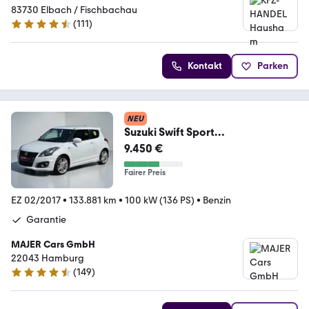
83730 Elbach / Fischbachau
(
111
)
4.5 Sterne
Kontakt
Parken
NEU
Suzuki Swift Sport
KEYLESS*XENON*NAVI*BLUETOO
9.450 €
TH
Fairer Preis
EZ 02/2017
•
133.881 km
•
100 kW (136 PS)
•
Benzin
Garantie
MAJER Cars GmbH
22043 Hamburg
(
149
)
4.7 Sterne