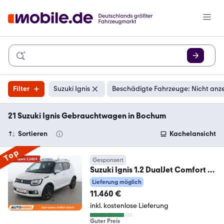
Filter
Suzuki Ignis
Beschädigte Fahrzeuge: Nicht anz
21 Suzuki Ignis Gebrauchtwagen in Bochum
Sortieren
Kachelansicht
Top
Gesponsert
Suzuki Ignis 1.2 DualJet Comfort +
4x4*NAVI*TEMPO*CAM*
Lieferung möglich
11.460 €
inkl. kostenlose Lieferung
Guter Preis