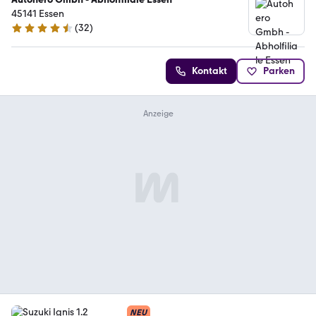
45141 Essen
(
32
)
4.7 Sterne
Kontakt
Parken
NEU