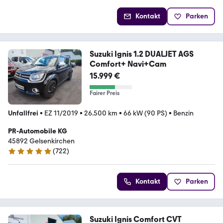
Kontakt
Parken
Suzuki Ignis 1.2 DUALJET AGS
Comfort+ Navi+Cam
15.999 €
Fairer Preis
Unfallfrei
•
EZ 11/2019
•
26.500 km
•
66 kW (90 PS)
•
Benzin
PR-Automobile KG
45892 Gelsenkirchen
(
722
)
4.9 Sterne
Kontakt
Parken
Suzuki Ignis Comfort CVT