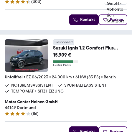
(
303
)
4.4 Sterne
Kontakt
Parken
Gesponsert
Suzuki Ignis 1.2 Comfort Plus
RÜCKFAHRKAMERA+NAVI+DAB
15.909 €
Guter Preis
Unfallfrei
•
EZ 06/2023
•
24.000 km
•
61 kW (83 PS)
•
Benzin
NOTBREMSASSISTENT
SPURHALTEASSISTENT
TEMPOMAT + SITZHEIZUNG
Motor Center Heinen GmbH
44149 Dortmund
(
86
)
4 Sterne
Kontakt
Parken