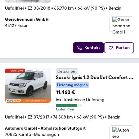
Unfallfrei
•
EZ 08/2018
•
65.970 km
•
66 kW (90 PS)
•
Benzin
Gerschermann GmbH
45127 Essen
Kontakt
Parken
Gesponsert
Suzuki Ignis 1.2 DualJet Comfort +
4x4*NAVI*TEMPO*CAM*
Lieferung möglich
11.460 €
inkl. kostenlose Lieferung
Guter Preis
Unfallfrei
•
EZ 07/2017
•
74.508 km
•
66 kW (90 PS)
•
Benzin
Autohero GmbH - Abholstation Stuttgart
70825 Korntal-Münchingen