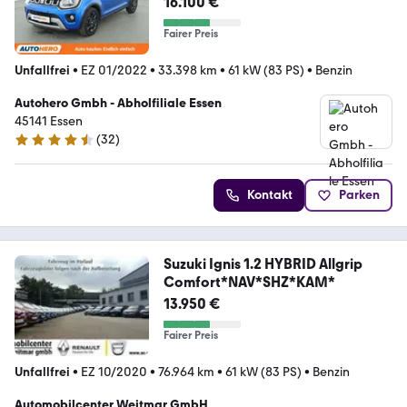
16.100 €
Fairer Preis
Unfallfrei
•
EZ 01/2022
•
33.398 km
•
61 kW (83 PS)
•
Benzin
Autohero Gmbh - Abholfiliale Essen
45141 Essen
(
32
)
4.7 Sterne
Kontakt
Parken
Suzuki Ignis 1.2 HYBRID Allgrip
Comfort*NAV*SHZ*KAM*
13.950 €
Fairer Preis
Unfallfrei
•
EZ 10/2020
•
76.964 km
•
61 kW (83 PS)
•
Benzin
Automobilcenter Weitmar GmbH