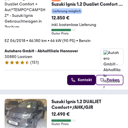
Suzuki Ignis 1.2 DualJet Comfort +
Aut.*TEMPO*CAM*SHZ*
Lieferung möglich
12.850 €
inkl. kostenlose Lieferung
Guter Preis
EZ 06/2018
•
46.180 km
•
66 kW (90 PS)
•
Benzin
Autohero GmbH - Abholfiliale Hannover
30880 Laatzen
(
151
)
4.7 Sterne
Kontakt
Parken
Suzuki Ignis 1.2 DUALJET
Comfort+/AHK/GJR
12.490 €
Guter Preis