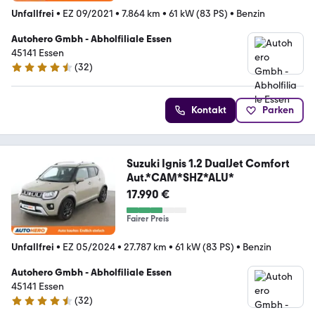
Unfallfrei
•
EZ 09/2021
•
7.864 km
•
61 kW (83 PS)
•
Benzin
Autohero Gmbh - Abholfiliale Essen
45141 Essen
(
32
)
4.7 Sterne
Kontakt
Parken
Suzuki Ignis 1.2 DualJet Comfort
Aut.*CAM*SHZ*ALU*
17.990 €
Fairer Preis
Unfallfrei
•
EZ 05/2024
•
27.787 km
•
61 kW (83 PS)
•
Benzin
Autohero Gmbh - Abholfiliale Essen
45141 Essen
(
32
)
4.7 Sterne