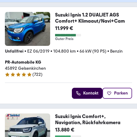
Suzuki Ignis 1.2 DUALJET AGS
Comfort+ Klimaaut/Navi+Cam
11.999 €
Guter Preis
Unfallfrei
•
EZ 06/2019
•
104.800 km
•
66 kW (90 PS)
•
Benzin
PR-Automobile KG
45892 Gelsenkirchen
(
722
)
4.9 Sterne
Kontakt
Parken
Suzuki Ignis Comfort+,
Navigation, Rückfahrkamera
13.880 €