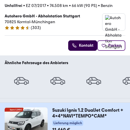
Unfallfrei
•
EZ 07/2017
•
74.508 km
•
66 kW (90 PS)
•
Benzin
Autohero GmbH - Abholstation Stuttgart
70825 Korntal-Münchingen
(
303
)
4.4 Sterne
Kontakt
Parken
Ähnliche Fahrzeuge des Anbieters
Suzuki Ignis 1.2 DualJet Comfort +
4x4*NAVI*TEMPO*CAM*
Lieferung möglich
11.460 €