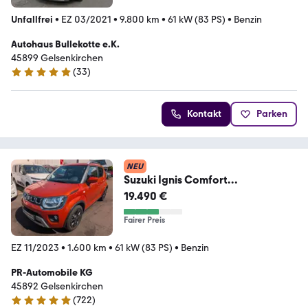
Unfallfrei
•
EZ 03/2021
•
9.800 km
•
61 kW (83 PS)
•
Benzin
Autohaus Bullekotte e.K.
45899 Gelsenkirchen
(
33
)
4.9 Sterne
Kontakt
Parken
NEU
Suzuki Ignis Comfort
Automatik/Klima/Navi+Cam/Alu
19.490 €
Fairer Preis
EZ 11/2023
•
1.600 km
•
61 kW (83 PS)
•
Benzin
PR-Automobile KG
45892 Gelsenkirchen
(
722
)
4.9 Sterne