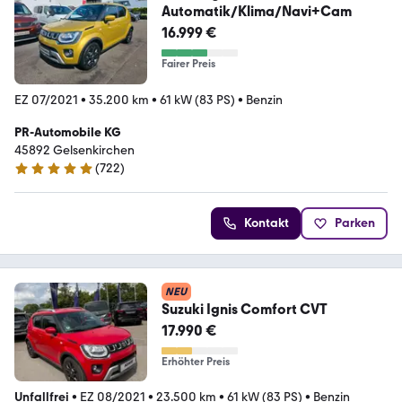
Automatik/Klima/Navi+Cam
16.999 €
Fairer Preis
EZ 07/2021
•
35.200 km
•
61 kW (83 PS)
•
Benzin
PR-Automobile KG
45892 Gelsenkirchen
(
722
)
4.9 Sterne
Kontakt
Parken
NEU
Suzuki Ignis Comfort CVT
17.990 €
Erhöhter Preis
Unfallfrei
•
EZ 08/2021
•
23.500 km
•
61 kW (83 PS)
•
Benzin