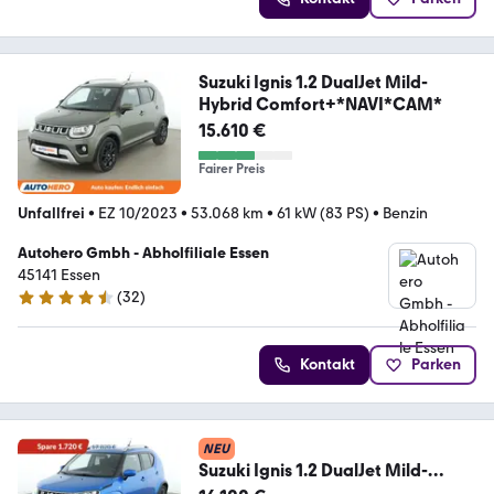
Suzuki Ignis 1.2 DualJet Mild-
Hybrid Comfort+*NAVI*CAM*
15.610 €
Fairer Preis
Unfallfrei
•
EZ 10/2023
•
53.068 km
•
61 kW (83 PS)
•
Benzin
Autohero Gmbh - Abholfiliale Essen
45141 Essen
(
32
)
4.7 Sterne
Kontakt
Parken
NEU
Suzuki Ignis 1.2 DualJet Mild-
Hybrid Comfort Aut.*CAM*