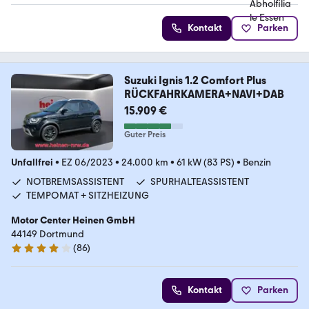
Kontakt
Parken
Suzuki Ignis 1.2 Comfort Plus
RÜCKFAHRKAMERA+NAVI+DAB
15.909 €
Guter Preis
Unfallfrei
•
EZ 06/2023
•
24.000 km
•
61 kW (83 PS)
•
Benzin
NOTBREMSASSISTENT
SPURHALTEASSISTENT
TEMPOMAT + SITZHEIZUNG
Motor Center Heinen GmbH
44149 Dortmund
(
86
)
4 Sterne
Kontakt
Parken