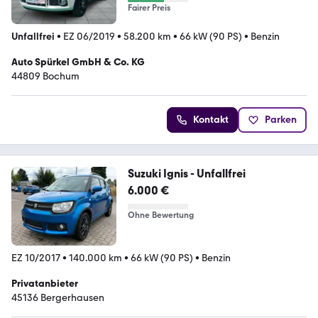
Fairer Preis
Unfallfrei
•
EZ 06/2019
•
58.200 km
•
66 kW (90 PS)
•
Benzin
Auto Spürkel GmbH & Co. KG
44809 Bochum
Kontakt
Parken
Suzuki Ignis - Unfallfrei
6.000 €
Ohne Bewertung
EZ 10/2017
•
140.000 km
•
66 kW (90 PS)
•
Benzin
Privatanbieter
45136 Bergerhausen