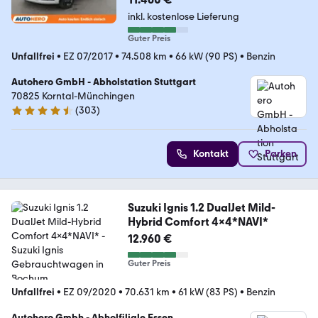
inkl. kostenlose Lieferung
Guter Preis
Unfallfrei
•
EZ 07/2017
•
74.508 km
•
66 kW (90 PS)
•
Benzin
Autohero GmbH - Abholstation Stuttgart
70825 Korntal-Münchingen
(
303
)
4.4 Sterne
Kontakt
Parken
Suzuki Ignis 1.2 DualJet Mild-
Hybrid Comfort 4x4*NAVI*
12.960 €
Guter Preis
Unfallfrei
•
EZ 09/2020
•
70.631 km
•
61 kW (83 PS)
•
Benzin
Autohero Gmbh - Abholfiliale Essen