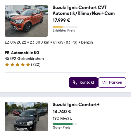
Suzuki Ignis Comfort CVT
Automatik/Klima/Navi+Cam
17.999 €
Erhöhter Preis
EZ 09/2022
•
23.800 km
•
61 kW (83 PS)
•
Benzin
PR-Automobile KG
45892 Gelsenkirchen
(
722
)
4.9 Sterne
Kontakt
Parken
Suzuki Ignis Comfort+
14.740 €
19% MwSt.
Guter Preis