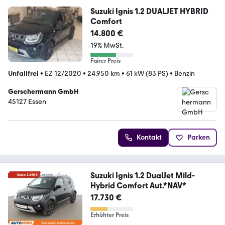
Suzuki Ignis 1.2 DUALJET HYBRID
Comfort
14.800 €
19% MwSt.
Fairer Preis
Unfallfrei
•
EZ 12/2020
•
24.950 km
•
61 kW (83 PS)
•
Benzin
Gerschermann GmbH
45127 Essen
Kontakt
Parken
Suzuki Ignis 1.2 DualJet Mild-
Hybrid Comfort Aut.*NAV*
17.730 €
Erhöhter Preis