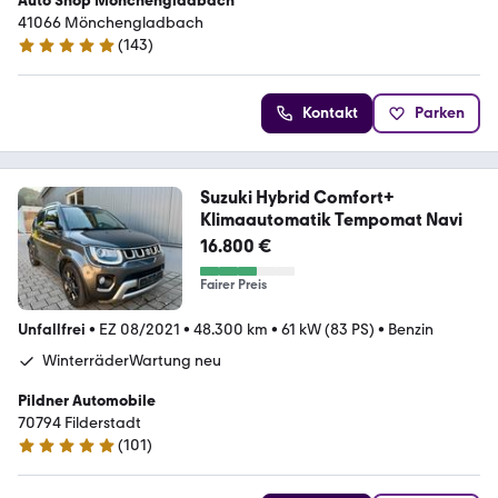
Auto Shop Mönchengladbach
41066 Mönchengladbach
(
143
)
4.9 Sterne
Kontakt
Parken
Suzuki Hybrid Comfort+
Klimaautomatik Tempomat Navi
16.800 €
Fairer Preis
Unfallfrei
•
EZ 08/2021
•
48.300 km
•
61 kW (83 PS)
•
Benzin
WinterräderWartung neu
Pildner Automobile
70794 Filderstadt
(
101
)
4.9 Sterne