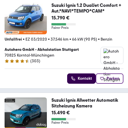
Suzuki Ignis 1.2 DualJet Comfort +
Aut.*NAVI*TEMPO*CAM*
15.790 €
Fairer Preis
Unfallfrei
•
EZ 03/2020
•
37.546 km
•
66 kW (90 PS)
•
Benzin
Autohero GmbH - Abholstation Stuttgart
70825 Korntal-Münchingen
(
303
)
4.4 Sterne
Kontakt
Parken
Suzuki Ignis Allwetter Automatik
Sitzheizung Kamera
15.490 €
Fairer Preis