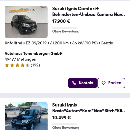
Suzuki Ignis Comfort+
Behinderten-Umbau Kamera Navi
LED
17.900 €
Ohne Bewertung
Unfallfrei
•
EZ 09/2019
•
61.200 km
•
66 kW (90 PS)
•
Benzin
Autohaus Tenambergen GmbH
49497 Mettingen
(
192
)
4.5 Sterne
Kontakt
Parken
Suzuki Ignis
Basic*Autom*Kam*Nav*Sitzh*Kli
ma*TÜV
10.499 €
Ohne Bewertung