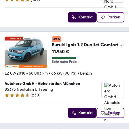
5 Sterne
Kontakt
Parken
NEU
Suzuki Ignis 1.2 DualJet Comfort +
Aut*NAVI*TEMPO*CAM*
11.950 €
Sehr guter Preis
EZ 09/2018
•
68.083 km
•
66 kW (90 PS)
•
Benzin
Autohero GmbH - Abholstation München
85375 Neufahrn b. Freising
(
230
)
4.4 Sterne
Kontakt
Parken