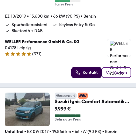
Fairer Preis
EZ 10/2019
•
15.600 km
•
66 kW (90 PS)
•
Benzin
Spurhalteassistent
Keyless Entry & Go
Bluetooth + DAB
WELLER Performance GmbH & Co. KG
04178 Leipzig
(
371
)
4.8 Sterne
Kontakt
Parken
Gesponsert
NEU
Suzuki Ignis Comfort Automatik
1.Hd 19.900 km Blechsch.
9.999 €
Sehr guter Preis
Unfallfrei
•
EZ 09/2017
•
19.866 km
•
66 kW (90 PS)
•
Benzin