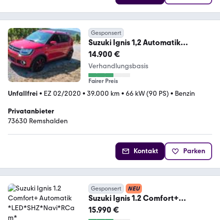
Gesponsert
Suzuki Ignis 1,2 Automatik
Comfort+ Scheckheft-gepflegt
14.900 €
Verhandlungsbasis
Fairer Preis
Unfallfrei
•
EZ 02/2020
•
39.000 km
•
66 kW (90 PS)
•
Benzin
Privatanbieter
73630 Remshalden
Kontakt
Parken
Gesponsert
NEU
Suzuki Ignis 1.2 Comfort+
Automatik
15.990 €
*LED*SHZ*Navi*RCam*