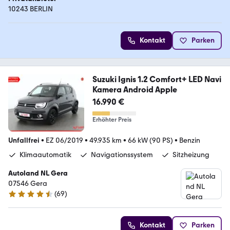
10243 BERLIN
Kontakt
Parken
Suzuki Ignis 1.2 Comfort+ LED Navi
Kamera Android Apple
16.990 €
Erhöhter Preis
Unfallfrei
•
EZ 06/2019
•
49.935 km
•
66 kW (90 PS)
•
Benzin
Klimaautomatik
Navigationssystem
Sitzheizung
Autoland NL Gera
07546 Gera
(
69
)
4.6 Sterne
Kontakt
Parken