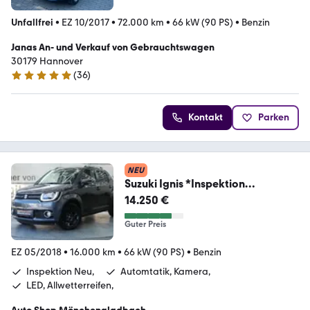
Unfallfrei
•
EZ 10/2017
•
72.000 km
•
66 kW (90 PS)
•
Benzin
Janas An- und Verkauf von Gebrauchtswagen
30179 Hannover
(
36
)
5 Sterne
Kontakt
Parken
NEU
Suzuki Ignis *Inspektion
Neu*Automatik*Kamera*Navi*
14.250 €
Guter Preis
EZ 05/2018
•
16.000 km
•
66 kW (90 PS)
•
Benzin
Inspektion Neu,
Automtatik, Kamera,
LED, Allwetterreifen,