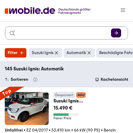
Filter
Suzuki Ignis
Automatik
Beschädigte Fahr
145 Suzuki Ignis: Automatik
Sortieren
Kachelansicht
Top
Gesponsert
NEU
Suzuki Ignis
Comfort+Autom./2.Hd/53TKM/N
15.490 €
avi
Fairer Preis
Unfallfrei
•
EZ 04/2017
•
53.410 km
•
66 kW (90 PS)
•
Benzin