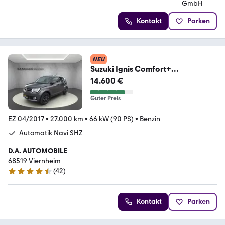
Kontakt
Parken
NEU
Suzuki Ignis Comfort+
°Automatik°Navi°SHZ°Rückfahr-
14.600 €
Kamer
Guter Preis
EZ 04/2017
•
27.000 km
•
66 kW (90 PS)
•
Benzin
Automatik Navi SHZ
D.A. AUTOMOBILE
68519 Viernheim
(
42
)
4.6 Sterne
Kontakt
Parken