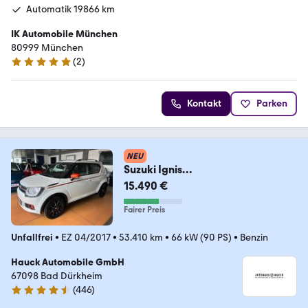
Automatik 19866 km
IK Automobile München
80999 München
(
2
)
5 Sterne
Kontakt
Parken
NEU
Suzuki Ignis
Comfort+Autom./2.Hd/53TKM/N
15.490 €
avi
Fairer Preis
Unfallfrei
•
EZ 04/2017
•
53.410 km
•
66 kW (90 PS)
•
Benzin
Hauck Automobile GmbH
67098 Bad Dürkheim
(
446
)
4.4 Sterne