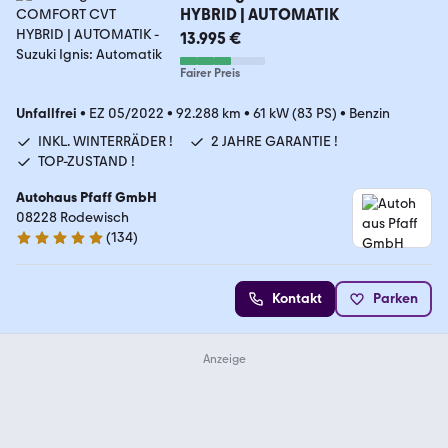
HYBRID | AUTOMATIK
13.995 €
Fairer Preis
Unfallfrei
•
EZ 05/2022
•
92.288 km
•
61 kW (83 PS)
•
Benzin
INKL. WINTERRÄDER !
2 JAHRE GARANTIE !
TOP-ZUSTAND !
Autohaus Pfaff GmbH
08228 Rodewisch
(
134
)
4.9 Sterne
Kontakt
Parken