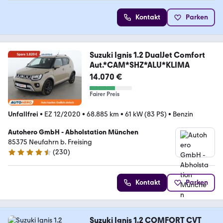
Kontakt
Parken
Suzuki Ignis 1.2 DualJet Comfort
Aut.*CAM*SHZ*ALU*KLIMA
14.070 €
Fairer Preis
Unfallfrei
•
EZ 12/2020
•
68.885 km
•
61 kW (83 PS)
•
Benzin
Autohero GmbH - Abholstation München
85375 Neufahrn b. Freising
(
230
)
4.4 Sterne
Kontakt
Parken
Suzuki Ignis 1.2 COMFORT CVT