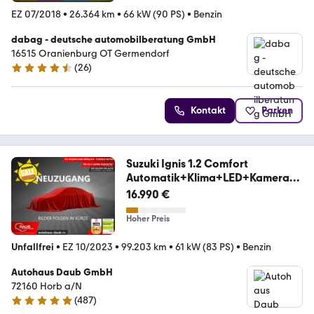
EZ 07/2018
•
26.364 km
•
66 kW (90 PS)
•
Benzin
dabag - deutsche automobilberatung GmbH
16515 Oranienburg OT Germendorf
(
26
)
4.5 Sterne
Kontakt
Parken
Suzuki Ignis 1.2 Comfort
Automatik+Klima+LED+Kamera+u
vm
16.990 €
Hoher Preis
Unfallfrei
•
EZ 10/2023
•
99.203 km
•
61 kW (83 PS)
•
Benzin
Autohaus Daub GmbH
72160 Horb a/N
(
487
)
4.8 Sterne