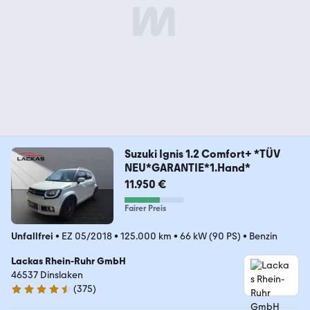
Suzuki Ignis 1.2 Comfort+ *TÜV
NEU*GARANTIE*1.Hand*
11.950 €
Fairer Preis
Unfallfrei
•
EZ 05/2018
•
125.000 km
•
66 kW (90 PS)
•
Benzin
Lackas Rhein-Ruhr GmbH
46537 Dinslaken
(
375
)
4.3 Sterne