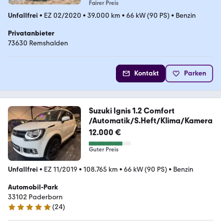
Fairer Preis
Unfallfrei
•
EZ 02/2020
•
39.000 km
•
66 kW (90 PS)
•
Benzin
Privatanbieter
73630 Remshalden
Kontakt
Parken
Suzuki Ignis 1.2 Comfort
/Automatik/S.Heft/Klima/Kamera
12.000 €
Guter Preis
Unfallfrei
•
EZ 11/2019
•
108.765 km
•
66 kW (90 PS)
•
Benzin
Automobil-Park
33102 Paderborn
(
24
)
4.8 Sterne