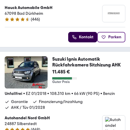
Hauck Automobile GmbH
67098 Bad Dürkheim
(
446
)
4.4 Sterne
Kontakt
Parken
Suzuki Ignis Automatik
Rückfahrkamera Sitzhizung AHK
11.485 €
Guter Preis
Unfallfrei
•
EZ 01/2018
•
108.310 km
•
66 kW (90 PS)
•
Benzin
Garantie
Finanzierung/Inzahlung
AHK / Tüv 01/2028
Autohandel Nord GmbH
24887 Silberstedt
(
469
)