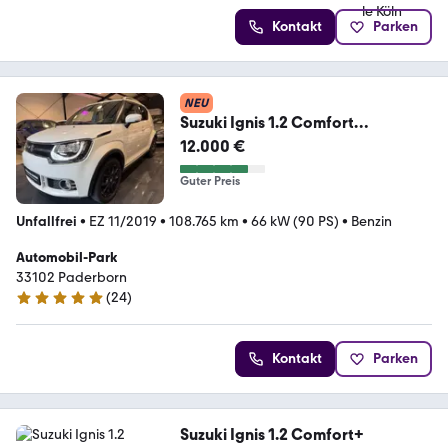
Kontakt
Parken
NEU
Suzuki Ignis 1.2 Comfort
/Automatik/S.Heft/Klima/Kamera
12.000 €
Guter Preis
Unfallfrei
•
EZ 11/2019
•
108.765 km
•
66 kW (90 PS)
•
Benzin
Automobil-Park
33102 Paderborn
(
24
)
4.8 Sterne
Kontakt
Parken
Suzuki Ignis 1.2 Comfort+