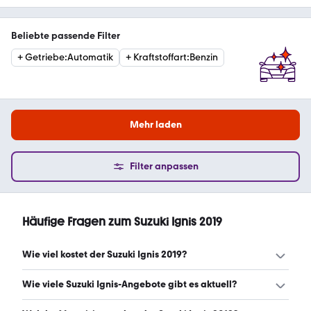
Beliebte passende Filter
+
Getriebe
:
Automatik
+
Kraftstoffart
:
Benzin
Mehr laden
Filter anpassen
Häufige Fragen zum Suzuki Ignis 2019
Wie viel kostet der Suzuki Ignis 2019?
Ein guter Preis für einen Suzuki Ignis 2019 liegt zwischen
Wie viele Suzuki Ignis-Angebote gibt es aktuell?
11.797 € und 14.500 €. (Stand: 10.8.2026)