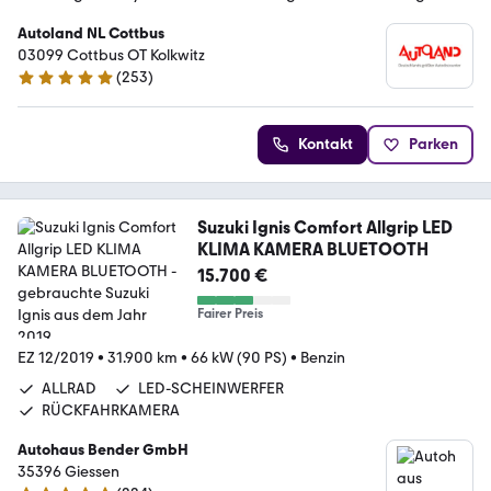
Autoland NL Cottbus
03099 Cottbus OT Kolkwitz
(
253
)
4.8 Sterne
Kontakt
Parken
Suzuki Ignis Comfort Allgrip LED
KLIMA KAMERA BLUETOOTH
15.700 €
Fairer Preis
EZ 12/2019
•
31.900 km
•
66 kW (90 PS)
•
Benzin
ALLRAD
LED-SCHEINWERFER
RÜCKFAHRKAMERA
Autohaus Bender GmbH
35396 Giessen