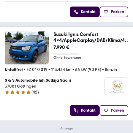
Kontakt
Parken
Suzuki Ignis Comfort
4x4/AppleCarplay/DAB/Klima/4X
4/AHK
7.990 €
Ohne Bewertung
Unfallfrei
•
EZ 01/2019
•
113.434 km
•
66 kW (90 PS)
•
Benzin
S & S Automobile Inh.Sutkija Saciri
37081 Göttingen
(
42
)
5 Sterne
Kontakt
Parken