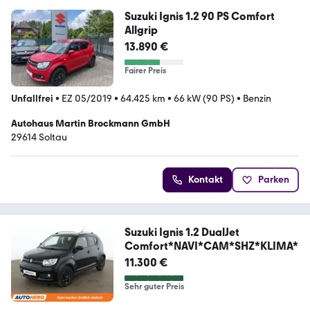
Suzuki Ignis 1.2 90 PS Comfort
Allgrip
13.890 €
Fairer Preis
Unfallfrei
•
EZ 05/2019
•
64.425 km
•
66 kW (90 PS)
•
Benzin
Autohaus Martin Brockmann GmbH
29614 Soltau
Kontakt
Parken
Suzuki Ignis 1.2 DualJet
Comfort*NAVI*CAM*SHZ*KLIMA*
11.300 €
Sehr guter Preis