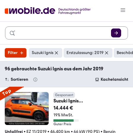
Filter
Suzuki Ignis
Erstzulassung: 2019
Beschäd
96 gebrauchte Suzuki Ignis aus dem Jahr 2019
Sortieren
Kachelansicht
Top
Gesponsert
Suzuki Ignis
Automatik*Navi*Kamera*Sitzheiz
14.444 €
ung*8 fach*
19% MwSt.
Guter Preis
Unfallfrei
•
EZ 11/2019
•
46.400 km
•
66 kW (90 PS)
•
Benzin