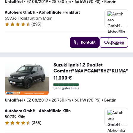
Unfallfrei
•
EZ 08/2019
•
28.750 km
•
66 kW (90 PS)
•
Benzin
Autohero GmbH - Abholfiliale Frankfurt
65936 Frankfurt am Main
(
293
)
4.6 Sterne
Kontakt
Parken
Suzuki Ignis 1.2 DualJet
Comfort*NAVI*CAM*SHZ*KLIMA*
11.300 €
Sehr guter Preis
Unfallfrei
•
EZ 08/2019
•
28.750 km
•
66 kW (90 PS)
•
Benzin
Autohero GmbH - Abholfiliale Köln
50739 Köln
(
365
)
4.6 Sterne