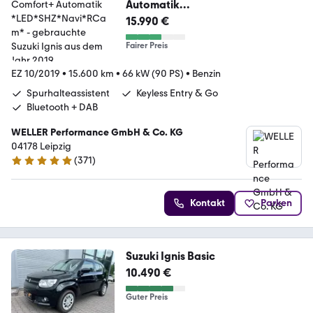
Automatik
*LED*SHZ*Navi*RCam*
15.990 €
Fairer Preis
EZ 10/2019
•
15.600 km
•
66 kW (90 PS)
•
Benzin
Spurhalteassistent
Keyless Entry & Go
Bluetooth + DAB
WELLER Performance GmbH & Co. KG
04178 Leipzig
(
371
)
4.8 Sterne
Kontakt
Parken
Suzuki Ignis Basic
10.490 €
Guter Preis