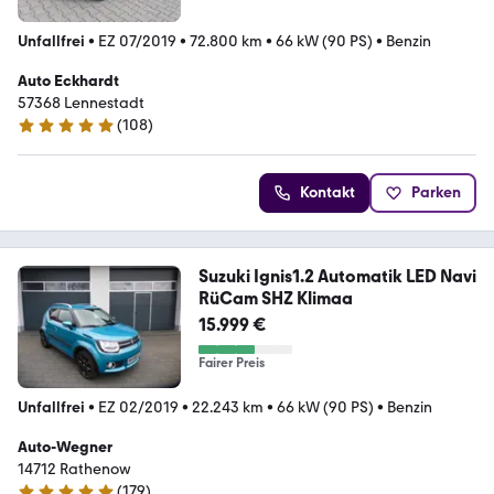
Unfallfrei
•
EZ 07/2019
•
72.800 km
•
66 kW (90 PS)
•
Benzin
Auto Eckhardt
57368 Lennestadt
(
108
)
5 Sterne
Kontakt
Parken
Suzuki Ignis1.2 Automatik LED Navi
RüCam SHZ Klimaa
15.999 €
Fairer Preis
Unfallfrei
•
EZ 02/2019
•
22.243 km
•
66 kW (90 PS)
•
Benzin
Auto-Wegner
14712 Rathenow
(
179
)