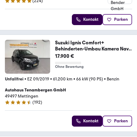
(
224
)
4.9 Sterne
Kontakt
Parken
Suzuki Ignis Comfort+
Behinderten-Umbau Kamera Navi
LED
17.900 €
Ohne Bewertung
Unfallfrei
•
EZ 09/2019
•
61.200 km
•
66 kW (90 PS)
•
Benzin
Autohaus Tenambergen GmbH
49497 Mettingen
(
192
)
4.5 Sterne
Kontakt
Parken