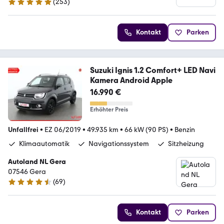
(
253
)
4.8 Sterne
Kontakt
Parken
Suzuki Ignis 1.2 Comfort+ LED Navi
Kamera Android Apple
16.990 €
Erhöhter Preis
Unfallfrei
•
EZ 06/2019
•
49.935 km
•
66 kW (90 PS)
•
Benzin
Klimaautomatik
Navigationssystem
Sitzheizung
Autoland NL Gera
07546 Gera
(
69
)
4.6 Sterne
Kontakt
Parken