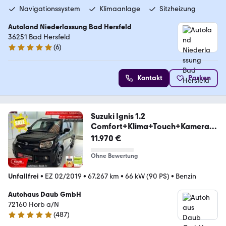
Navigationssystem
Klimaanlage
Sitzheizung
Autoland Niederlassung Bad Hersfeld
36251 Bad Hersfeld
(
6
)
4.9 Sterne
Kontakt
Parken
Suzuki Ignis 1.2
Comfort+Klima+Touch+Kamera+
Alu+SHZ+uvm
11.970 €
Ohne Bewertung
Unfallfrei
•
EZ 02/2019
•
67.267 km
•
66 kW (90 PS)
•
Benzin
Autohaus Daub GmbH
72160 Horb a/N
(
487
)
4.8 Sterne