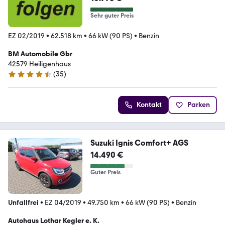
Sehr guter Preis
EZ 02/2019
•
62.518 km
•
66 kW (90 PS)
•
Benzin
BM Automobile Gbr
42579 Heiligenhaus
(
35
)
4.6 Sterne
Kontakt
Parken
Suzuki Ignis Comfort+ AGS
14.490 €
Guter Preis
Unfallfrei
•
EZ 04/2019
•
49.750 km
•
66 kW (90 PS)
•
Benzin
Autohaus Lothar Kegler e. K.