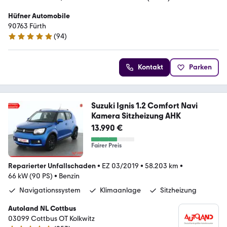
Hüfner Automobile
90763 Fürth
(
94
)
5 Sterne
Kontakt
Parken
Suzuki Ignis 1.2 Comfort Navi
Kamera Sitzheizung AHK
13.990 €
Fairer Preis
Reparierter Unfallschaden
•
EZ 03/2019
•
58.203 km
•
66 kW (90 PS)
•
Benzin
Navigationssystem
Klimaanlage
Sitzheizung
Autoland NL Cottbus
03099 Cottbus OT Kolkwitz