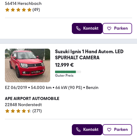
56414 Herschbach
(
49
)
4.9 Sterne
Kontakt
Parken
Suzuki Ignis 1 Hand Autom. LED
SPURHALT CAMERA
12.999 €
Guter Preis
EZ 06/2019
•
54.000 km
•
66 kW (90 PS)
•
Benzin
APE AIRPORT AUTOMOBILE
22848 Norderstedt
(
271
)
4.7 Sterne
Kontakt
Parken