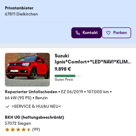
Privatanbieter
67811 Dielkirchen
Kontakt
Parken
Suzuki
Ignis*Comfort+*LED*NAVI*KLIMA
*SHZ*ALU*TEMPO*
9.898 €
Guter Preis
Reparierter Unfallschaden
•
EZ 06/2019
•
107.000 km
•
66 kW (90 PS)
•
Benzin
>SERVICE & HU/AU NEU<
BKH UG (haftungsbeschränkt)
57072 Siegen
(
99
)
4.3 Sterne