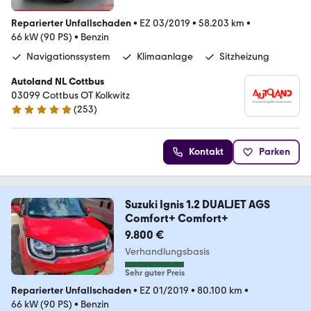
Reparierter Unfallschaden
•
EZ 03/2019
•
58.203 km
•
66 kW (90 PS)
•
Benzin
Navigationssystem
Klimaanlage
Sitzheizung
Autoland NL Cottbus
03099 Cottbus OT Kolkwitz
(
253
)
4.8 Sterne
Kontakt
Parken
Suzuki Ignis 1.2 DUALJET AGS
Comfort+ Comfort+
9.800 €
Verhandlungsbasis
Sehr guter Preis
Reparierter Unfallschaden
•
EZ 01/2019
•
80.100 km
•
66 kW (90 PS)
•
Benzin