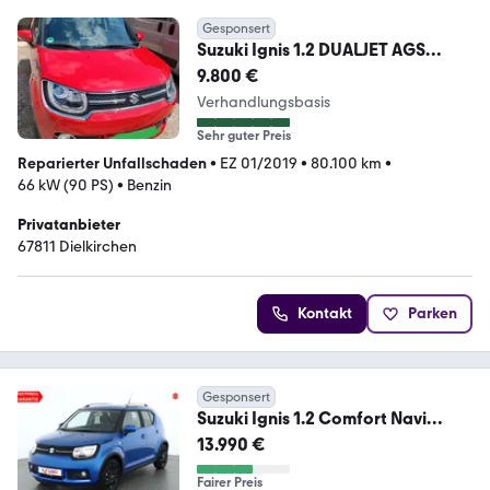
Gesponsert
Suzuki Ignis 1.2 DUALJET AGS
Comfort+ Comfort+
9.800 €
Verhandlungsbasis
Sehr guter Preis
Reparierter Unfallschaden
•
EZ 01/2019
•
80.100 km
•
66 kW (90 PS)
•
Benzin
Privatanbieter
67811 Dielkirchen
Kontakt
Parken
Gesponsert
Suzuki Ignis 1.2 Comfort Navi
Kamera Sitzheizung AHK
13.990 €
Fairer Preis