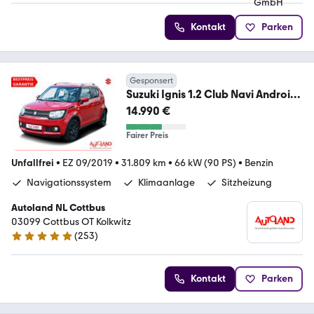
Kontakt
Parken
Gesponsert
Suzuki Ignis 1.2 Club Navi Android
Apple Sitzheizung
14.990 €
Fairer Preis
Unfallfrei
•
EZ 09/2019
•
31.809 km
•
66 kW (90 PS)
•
Benzin
Navigationssystem
Klimaanlage
Sitzheizung
Autoland NL Cottbus
03099 Cottbus OT Kolkwitz
(
253
)
4.8 Sterne
Kontakt
Parken