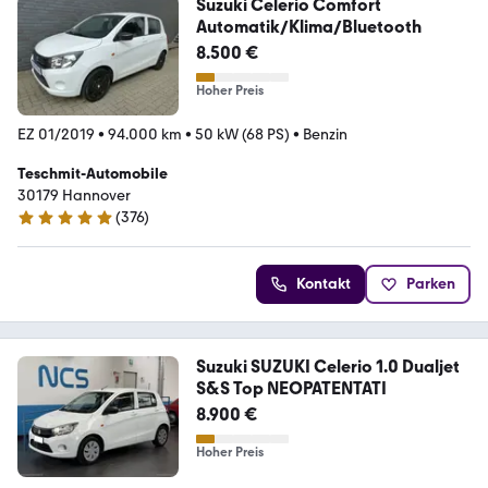
Suzuki Celerio Comfort
Automatik/Klima/Bluetooth
8.500 €
Hoher Preis
EZ 01/2019
•
94.000 km
•
50 kW (68 PS)
•
Benzin
Teschmit-Automobile
30179 Hannover
(
376
)
4.8 Sterne
Kontakt
Parken
Suzuki SUZUKI Celerio 1.0 Dualjet
S&S Top NEOPATENTATI
8.900 €
Hoher Preis