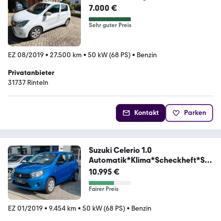
7.000 €
Sehr guter Preis
EZ 08/2019
•
27.500 km
•
50 kW (68 PS)
•
Benzin
Privatanbieter
31737 Rinteln
Kontakt
Parken
Suzuki Celerio 1.0
Automatik*Klima*Scheckheft*SR
*WR*
10.995 €
Fairer Preis
EZ 01/2019
•
9.454 km
•
50 kW (68 PS)
•
Benzin