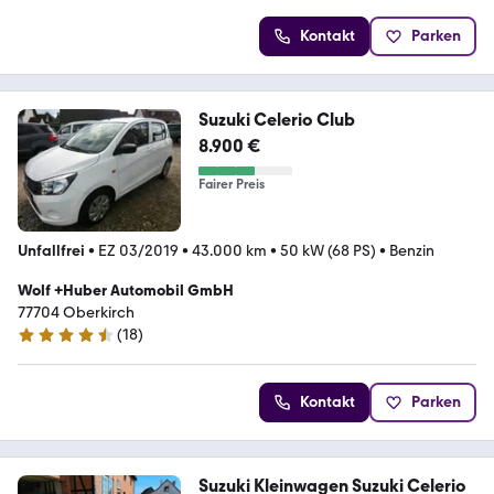
Kontakt
Parken
Suzuki Celerio Club
8.900 €
Fairer Preis
Unfallfrei
•
EZ 03/2019
•
43.000 km
•
50 kW (68 PS)
•
Benzin
Wolf +Huber Automobil GmbH
77704 Oberkirch
(
18
)
4.7 Sterne
Kontakt
Parken
Suzuki Kleinwagen Suzuki Celerio