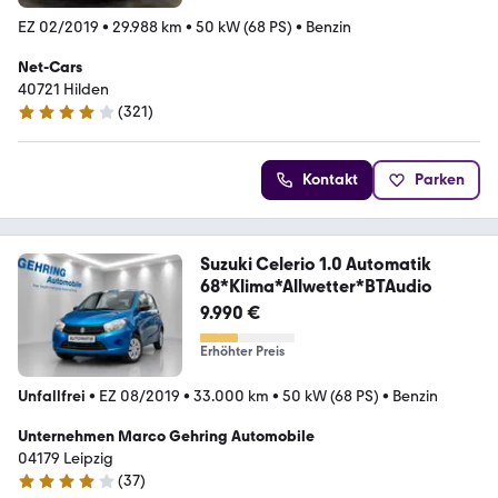
EZ 02/2019
•
29.988 km
•
50 kW (68 PS)
•
Benzin
Net-Cars
40721 Hilden
(
321
)
4.2 Sterne
Kontakt
Parken
Suzuki Celerio 1.0 Automatik
68*Klima*Allwetter*BTAudio
9.990 €
Erhöhter Preis
Unfallfrei
•
EZ 08/2019
•
33.000 km
•
50 kW (68 PS)
•
Benzin
Unternehmen Marco Gehring Automobile
04179 Leipzig
(
37
)
3.9 Sterne