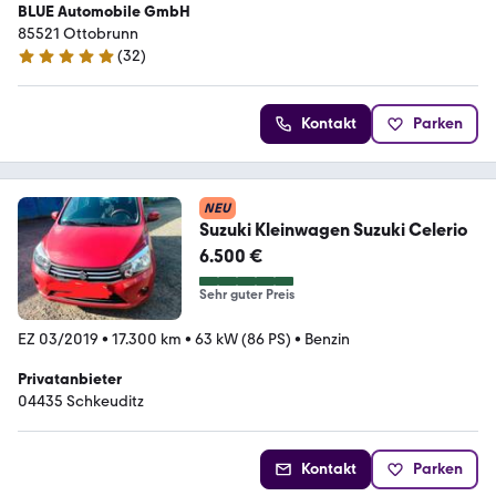
BLUE Automobile GmbH
85521 Ottobrunn
(
32
)
5 Sterne
Kontakt
Parken
NEU
Suzuki Kleinwagen Suzuki Celerio
6.500 €
Sehr guter Preis
EZ 03/2019
•
17.300 km
•
63 kW (86 PS)
•
Benzin
Privatanbieter
04435 Schkeuditz
Kontakt
Parken