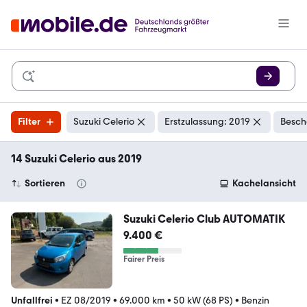
Filter
Suzuki Celerio
Erstzulassung: 2019
Besch
14 Suzuki Celerio aus 2019
Sortieren
Kachelansicht
Suzuki Celerio Club AUTOMATIK
9.400 €
Fairer Preis
Unfallfrei
•
EZ 08/2019
•
69.000 km
•
50 kW (68 PS)
•
Benzin