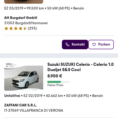
EZ 05/2019
•
99.500 km
•
50 kW (68 PS)
•
Benzin
AH Burgdorf GmbH
31303 Burgdorf/Hannover
(
293
)
4.7 Sterne
Kontakt
Parken
Suzuki SUZUKI Celerio - Celerio 1.0
Dualjet S&S Cool
8.900 €
Fairer Preis
Unfallfrei
•
EZ 02/2019
•
42.662 km
•
50 kW (68 PS)
•
Benzin
ZAFFANI CAR S.R.L.
IT-37069 VILLAFRANCA DI VERONA