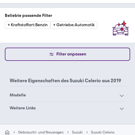
Beliebte passende Filter
+
Kraftstoffart
:
Benzin
+
Getriebe
:
Automatik
Filter anpassen
Weitere Eigenschaften des
Suzuki Celerio aus 2019
Modelle
Suzuki Across
Suzuki Alto
Weitere Links
Suzuki Baleno
Suzuki Cappuccino
Suzuki Celerio 2016
Suzuki Celerio 2018
Suzuki Carry
Suzuki Celerio
Gebraucht- und Neuwagen
Suzuki
Suzuki Celerio