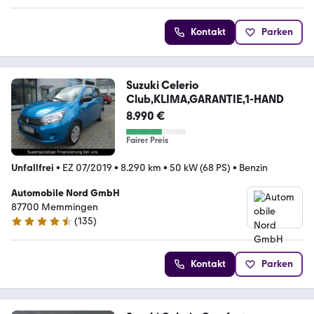
Kontakt
Parken
Suzuki Celerio
Club,KLIMA,GARANTIE,1-HAND
8.990 €
Fairer Preis
Unfallfrei
•
EZ 07/2019
•
8.290 km
•
50 kW (68 PS)
•
Benzin
Automobile Nord GmbH
87700 Memmingen
(
135
)
4.5 Sterne
Kontakt
Parken