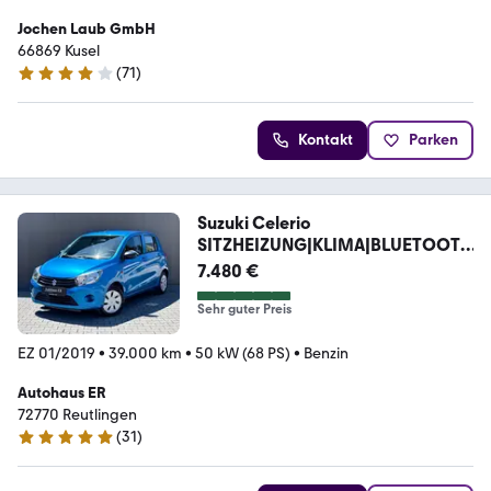
Jochen Laub GmbH
66869 Kusel
(
71
)
4.2 Sterne
Kontakt
Parken
Suzuki Celerio
SITZHEIZUNG|KLIMA|BLUETOOTH
|SERVICE NEU
7.480 €
Sehr guter Preis
EZ 01/2019
•
39.000 km
•
50 kW (68 PS)
•
Benzin
Autohaus ER
72770 Reutlingen
(
31
)
5 Sterne