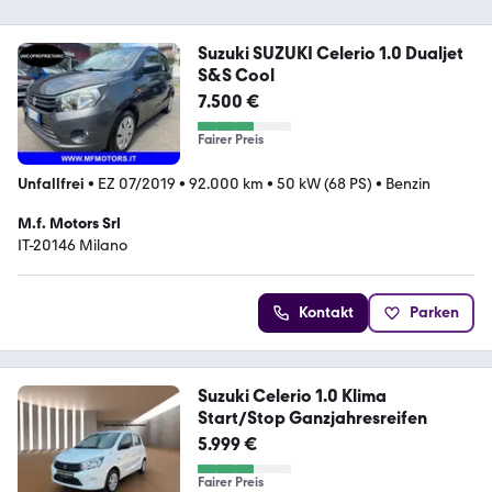
Suzuki SUZUKI Celerio 1.0 Dualjet
S&S Cool
7.500 €
Fairer Preis
Unfallfrei
•
EZ 07/2019
•
92.000 km
•
50 kW (68 PS)
•
Benzin
M.f. Motors Srl
IT-20146 Milano
Kontakt
Parken
Suzuki Celerio 1.0 Klima
Start/Stop Ganzjahresreifen
5.999 €
Fairer Preis