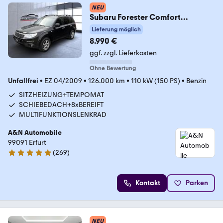
NEU
Subaru Forester Comfort
ALLRAD+XENON+KLIMAA.+AHK+1.
Lieferung möglich
HAND
8.990 €
ggf. zzgl. Lieferkosten
Ohne Bewertung
Unfallfrei
•
EZ 04/2009
•
126.000 km
•
110 kW (150 PS)
•
Benzin
SITZHEIZUNG+TEMPOMAT
SCHIEBEDACH+8xBEREIFT
MULTIFUNKTIONSLENKRAD
A&N Automobile
99091 Erfurt
(
269
)
4.9 Sterne
Kontakt
Parken
NEU