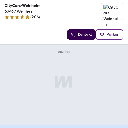
CityCars-Weinheim
69469 Weinheim
(
206
)
5 Sterne
Kontakt
Parken