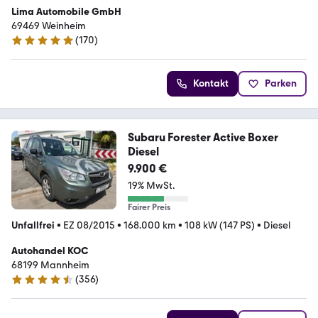
Lima Automobile GmbH
69469 Weinheim
(
170
)
4.8 Sterne
Kontakt
Parken
Subaru Forester Active Boxer
Diesel
9.900 €
19% MwSt.
Fairer Preis
Unfallfrei
•
EZ 08/2015
•
168.000 km
•
108 kW (147 PS)
•
Diesel
Autohandel KOC
68199 Mannheim
(
356
)
4.7 Sterne