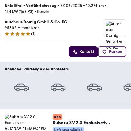
Unfallfrei
•
Vorführfahrzeug
•
EZ 06/2025
•
10.274 km
•
124 kW (169 PS)
•
Benzin
Autohaus Dornig GmbH & Co. KG
95502 Himmelkron
(
1
)
5 Sterne
Kontakt
Parken
Ähnliche Fahrzeuge des Anbieters
NEU
Subaru XV 2.0 Exclusive+
Aut.*NAVI*TEMPO*PDC*SHZ*
Lieferung möglich