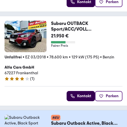
Kontakt
Parken
Subaru OUTBACK
Sport/ACC/VOLL
SHEFT/4xSHZ/AHK
21.950 €
Fairer Preis
Unfallfrei
•
EZ 03/2018
•
78.600 km
•
129 kW (175 PS)
•
Benzin
Alfa Cars GmbH
67227 Frankenthal
(
1
)
4 Sterne
Kontakt
Parken
NEU
Subaru Outback Active, Black