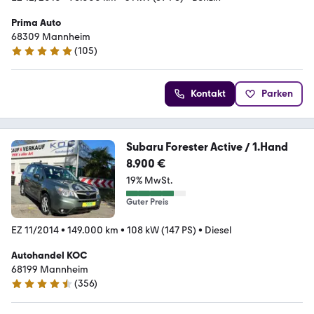
Prima Auto
68309 Mannheim
(
105
)
4.8 Sterne
Kontakt
Parken
Subaru Forester Active / 1.Hand
8.900 €
19% MwSt.
Guter Preis
EZ 11/2014
•
149.000 km
•
108 kW (147 PS)
•
Diesel
Autohandel KOC
68199 Mannheim
(
356
)
4.7 Sterne