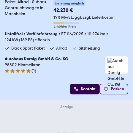
Sport Paket, Allrad
Lieferung möglich
42.230 €
19% MwSt.
ggf. zzgl. Lieferkosten
Erhöhter Preis
Unfallfrei
•
Vorführfahrzeug
•
EZ 06/2025
•
10.274 km
•
124 kW (169 PS)
•
Benzin
Black Sport Paket
Allrad
Sitzheizung
Autohaus Dornig GmbH & Co. KG
95502 Himmelkron
(
1
)
5 Sterne
Kontakt
Parken