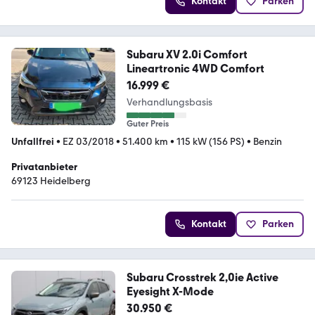
Kontakt
Parken
Subaru XV 2.0i Comfort
Lineartronic 4WD Comfort
16.999 €
Verhandlungsbasis
Guter Preis
Unfallfrei
•
EZ 03/2018
•
51.400 km
•
115 kW (156 PS)
•
Benzin
Privatanbieter
69123 Heidelberg
Kontakt
Parken
Subaru Crosstrek 2,0ie Active
Eyesight X-Mode
30.950 €