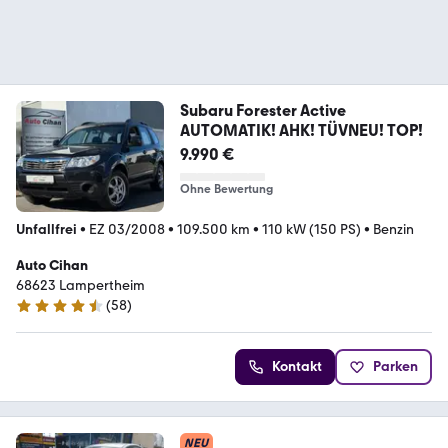
Subaru Forester Active
AUTOMATIK! AHK! TÜVNEU! TOP!
9.990 €
Ohne Bewertung
Unfallfrei
•
EZ 03/2008
•
109.500 km
•
110 kW (150 PS)
•
Benzin
Auto Cihan
68623 Lampertheim
(
58
)
4.3 Sterne
Kontakt
Parken
NEU