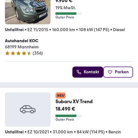
9.900 €
19% MwSt.
Guter Preis
Unfallfrei
•
EZ 11/2015
•
160.000 km
•
108 kW (147 PS)
•
Diesel
Autohandel KOC
68199 Mannheim
(
356
)
4.7 Sterne
Kontakt
Parken
NEU
Subaru XV Trend
18.490 €
Guter Preis
Unfallfrei
•
EZ 10/2021
•
31.000 km
•
84 kW (114 PS)
•
Benzin