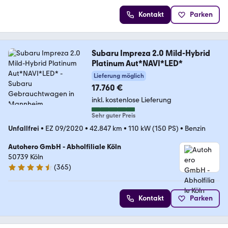
Kontakt
Parken
Subaru Impreza 2.0 Mild-Hybrid
Platinum Aut*NAVI*LED*
Lieferung möglich
17.760 €
inkl. kostenlose Lieferung
Sehr guter Preis
Unfallfrei
•
EZ 09/2020
•
42.847 km
•
110 kW (150 PS)
•
Benzin
Autohero GmbH - Abholfiliale Köln
50739 Köln
(
365
)
4.6 Sterne
Kontakt
Parken