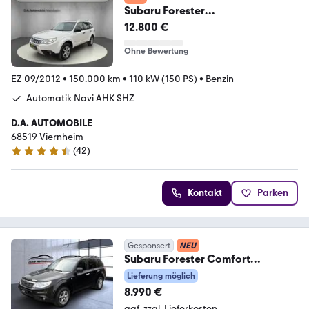
Subaru Forester
Comfort°Automatik°Navi°Sitzheiz
12.800 €
ung°PDC°
Ohne Bewertung
EZ 09/2012
•
150.000 km
•
110 kW (150 PS)
•
Benzin
Automatik Navi AHK SHZ
D.A. AUTOMOBILE
68519 Viernheim
(
42
)
4.6 Sterne
Kontakt
Parken
Gesponsert
NEU
Subaru Forester Comfort
ALLRAD+XENON+KLIMAA.+AHK+1.
Lieferung möglich
HAND
8.990 €
ggf. zzgl. Lieferkosten