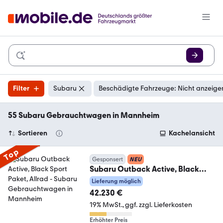
Filter
Subaru
Beschädigte Fahrzeuge: Nicht anzeige
55 Subaru Gebrauchtwagen in Mannheim
Sortieren
Kachelansicht
Top
Gesponsert
NEU
Subaru Outback Active, Black
Sport Paket, Allrad
Lieferung möglich
42.230 €
19% MwSt.
ggf. zzgl. Lieferkosten
Erhöhter Preis