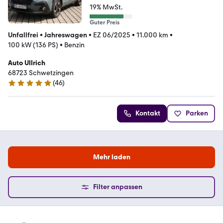
19% MwSt.
Guter Preis
Unfallfrei
•
Jahreswagen
•
EZ 06/2025
•
11.000 km
•
100 kW (136 PS)
•
Benzin
Auto Ullrich
68723 Schwetzingen
(
46
)
5 Sterne
Kontakt
Parken
Mehr laden
Filter anpassen