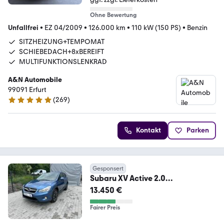
Ohne Bewertung
Unfallfrei
•
EZ 04/2009
•
126.000 km
•
110 kW (150 PS)
•
Benzin
SITZHEIZUNG+TEMPOMAT
SCHIEBEDACH+8xBEREIFT
MULTIFUNKTIONSLENKRAD
A&N Automobile
99091 Erfurt
(
269
)
4.9 Sterne
Kontakt
Parken
Gesponsert
Subaru XV Active 2.0
Kamera/Klima/Stz.Heizung/71TK
13.450 €
M
Fairer Preis