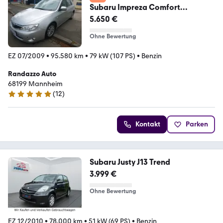
Subaru Impreza Comfort
Allrad/Alu/PDC Vorne+Hinten
5.650 €
Ohne Bewertung
EZ 07/2009
•
95.580 km
•
79 kW (107 PS)
•
Benzin
Randazzo Auto
68199 Mannheim
(
12
)
5 Sterne
Kontakt
Parken
Subaru Justy J13 Trend
3.999 €
Ohne Bewertung
EZ 12/2010
•
78.000 km
•
51 kW (69 PS)
•
Benzin