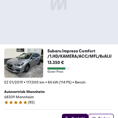
Subaru Impreza Comfort
/1.HD/KAMERA/ACC/MFL/8xALU
13.350 €
Guter Preis
EZ 01/2019
•
117.000 km
•
84 kW (114 PS)
•
Benzin
Autovertrieb Mannheim
68309 Mannheim
(
85
)
5 Sterne