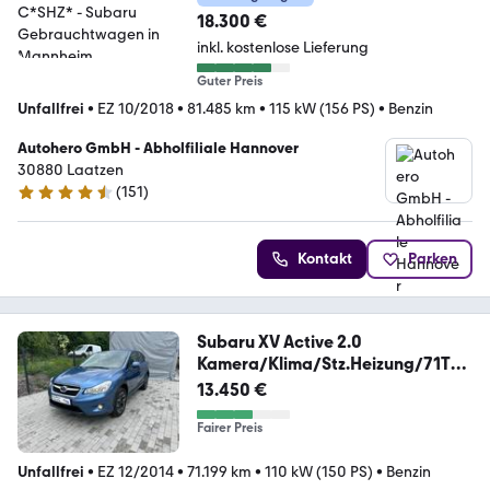
18.300 €
inkl. kostenlose Lieferung
Guter Preis
Unfallfrei
•
EZ 10/2018
•
81.485 km
•
115 kW (156 PS)
•
Benzin
Autohero GmbH - Abholfiliale Hannover
30880 Laatzen
(
151
)
4.7 Sterne
Kontakt
Parken
Subaru XV Active 2.0
Kamera/Klima/Stz.Heizung/71TK
M
13.450 €
Fairer Preis
Unfallfrei
•
EZ 12/2014
•
71.199 km
•
110 kW (150 PS)
•
Benzin