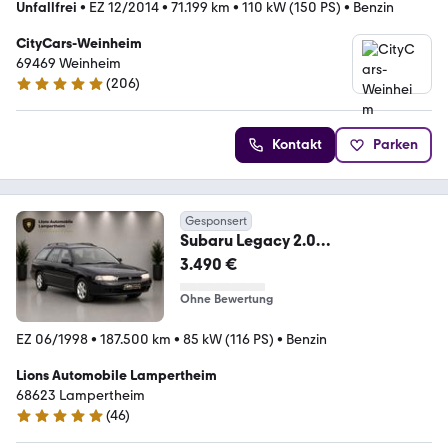
Unfallfrei
•
EZ 12/2014
•
71.199 km
•
110 kW (150 PS)
•
Benzin
CityCars-Weinheim
69469 Weinheim
(
206
)
5 Sterne
Kontakt
Parken
Gesponsert
Subaru Legacy 2.0
GL/AUTOMATIK/ALLRAD/
3.490 €
Ohne Bewertung
EZ 06/1998
•
187.500 km
•
85 kW (116 PS)
•
Benzin
Lions Automobile Lampertheim
68623 Lampertheim
(
46
)
5 Sterne