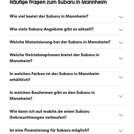
Häufige Fragen zum Subaru in Mannheim
Wie viel kostet der Subaru in Mannheim?
Ein guter Preis für einen Subaru in Mannheim liegt
Wie viele Subaru-Angebote gibt es aktuell?
zwischen 8.650 € und 35.895 €. (Stand: 7.8.2026)
Es gibt insgesamt 55 Subaru bei mobile.de, davon 44
Welche Motorisierung hat der Subaru in Mannheim?
Gebraucht- und 11 Neuwagen. (Stand: 7.8.2026)
Der Subaru in Mannheim hat Leistungen zwischen 114
Welche Getriebeoptionen bietet der Subaru in
und 231 PS. (Stand: 7.8.2026)
Mannheim?
Der Subaru in Mannheim ist mit automatischem und
In welchen Farben ist der Subaru in Mannheim
manuellem Getriebe erhältlich. (Stand: 7.8.2026)
erhältlich?
Den Subaru in Mannheim gibt es in folgenden Farben:
In welchen Bauformen gibt es den Subaru in
schwarz, grau, blau, grün, weiß, silber, gold und rot. Die
Mannheim?
häufigste Farbe ist schwarz. (Stand: 7.8.2026)
Den Subaru in Mannheim gibt es in folgenden Bauformen:
Wie kann ich auf mobile.de einen Subaru
SUV. (Stand: 7.8.2026)
Gebrauchtwagen verkaufen?
Alle Informationen zum Verkauf an mobile.de-
Ist eine Finanzierung für Subaru möglich?