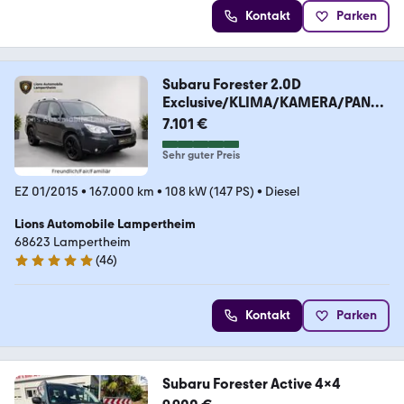
Kontakt
Parken
Subaru Forester 2.0D
Exclusive/KLIMA/KAMERA/PANO
RAMA/
7.101 €
Sehr guter Preis
EZ 01/2015
•
167.000 km
•
108 kW (147 PS)
•
Diesel
Lions Automobile Lampertheim
68623 Lampertheim
(
46
)
5 Sterne
Kontakt
Parken
Subaru Forester Active 4x4