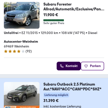
Subaru Forester
Allrad/Automatik/Exclusive/Pano
/EU6
11.900 €
Sehr guter Preis
Unfallfrei
•
EZ 11/2015
•
129.000 km
•
108 kW (147 PS)
•
Diesel
Autocenter-Weinheim
69469 Weinheim
(
92
)
4.2 Sterne
Kontakt
Parken
Subaru Outback 2.5 Platinum
Aut.*NAVI*ACC*CAM*PDC*SHZ*
Lieferung möglich
31.390 €
inkl. kostenlose Lieferung