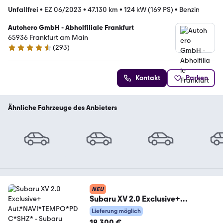
Unfallfrei
•
EZ 06/2023
•
47.130 km
•
124 kW (169 PS)
•
Benzin
Autohero GmbH - Abholfiliale Frankfurt
65936 Frankfurt am Main
(
293
)
4.6 Sterne
Kontakt
Parken
Ähnliche Fahrzeuge des Anbieters
NEU
Subaru XV 2.0 Exclusive+
Aut.*NAVI*TEMPO*PDC*SHZ*
Lieferung möglich
18.300 €