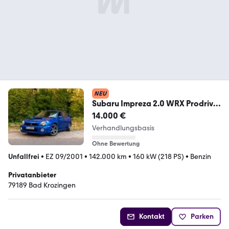
NEU
Subaru Impreza 2.0 WRX Prodrive
Optik RHD Sti-Blau
14.000 €
Verhandlungsbasis
Ohne Bewertung
Unfallfrei
•
EZ 09/2001
•
142.000 km
•
160 kW (218 PS)
•
Benzin
Privatanbieter
79189 Bad Krozingen
Kontakt
Parken