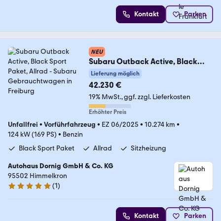
Kontakt
Parken
NEU
Subaru Outback Active, Black
Sport Paket, Allrad
Lieferung möglich
42.230 €
19% MwSt.
ggf. zzgl. Lieferkosten
Erhöhter Preis
Unfallfrei
•
Vorführfahrzeug
•
EZ 06/2025
•
10.274 km
•
124 kW (169 PS)
•
Benzin
Black Sport Paket
Allrad
Sitzheizung
Autohaus Dornig GmbH & Co. KG
95502 Himmelkron
(
1
)
5 Sterne
Kontakt
Parken