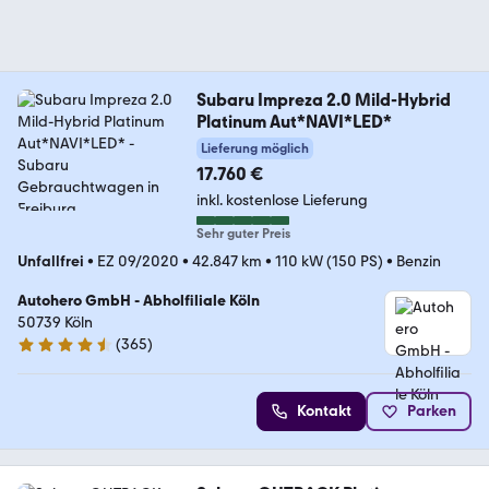
Subaru Impreza 2.0 Mild-Hybrid
Platinum Aut*NAVI*LED*
Lieferung möglich
17.760 €
inkl. kostenlose Lieferung
Sehr guter Preis
Unfallfrei
•
EZ 09/2020
•
42.847 km
•
110 kW (150 PS)
•
Benzin
Autohero GmbH - Abholfiliale Köln
50739 Köln
(
365
)
4.6 Sterne
Kontakt
Parken