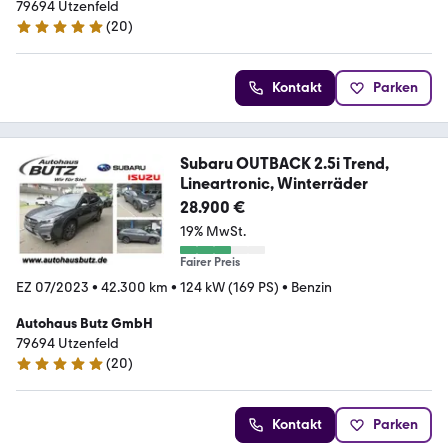
79694 Utzenfeld
(
20
)
5 Sterne
Kontakt
Parken
Subaru OUTBACK 2.5i Trend,
Lineartronic, Winterräder
28.900 €
19% MwSt.
Fairer Preis
EZ 07/2023
•
42.300 km
•
124 kW (169 PS)
•
Benzin
Autohaus Butz GmbH
79694 Utzenfeld
(
20
)
5 Sterne
Kontakt
Parken