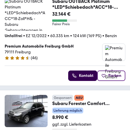
Subaru OUTBACK Platinum
*LED*Schiebedach*ACC*18-
Zoll*H&
32.144 €
Fairer Preis
Unfallfrei
•
EZ 12/2022
•
60.335 km
•
124 kW (169 PS)
•
Benzin
Premium Automobile Freiburg GmbH
79111 Freiburg
(
46
)
4.4 Sterne
Kontakt
Parken
Gesponsert
NEU
Subaru Forester Comfort
ALLRAD+XENON+KLIMAA.+AHK+1.
Lieferung möglich
HAND
8.990 €
ggf. zzgl. Lieferkosten