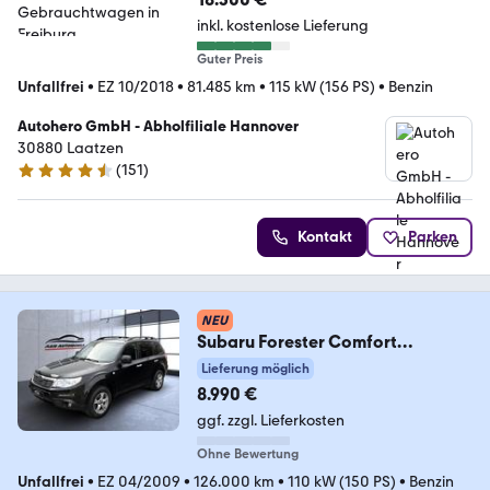
inkl. kostenlose Lieferung
Guter Preis
Unfallfrei
•
EZ 10/2018
•
81.485 km
•
115 kW (156 PS)
•
Benzin
Autohero GmbH - Abholfiliale Hannover
30880 Laatzen
(
151
)
4.7 Sterne
Kontakt
Parken
NEU
Subaru Forester Comfort
ALLRAD+XENON+KLIMAA.+AHK+1.
Lieferung möglich
HAND
8.990 €
ggf. zzgl. Lieferkosten
Ohne Bewertung
Unfallfrei
•
EZ 04/2009
•
126.000 km
•
110 kW (150 PS)
•
Benzin