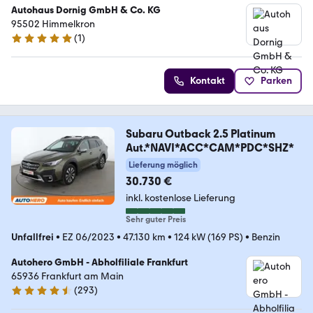
Autohaus Dornig GmbH & Co. KG
95502 Himmelkron
(
1
)
5 Sterne
Kontakt
Parken
Subaru Outback 2.5 Platinum
Aut.*NAVI*ACC*CAM*PDC*SHZ*
Lieferung möglich
30.730 €
inkl. kostenlose Lieferung
Sehr guter Preis
Unfallfrei
•
EZ 06/2023
•
47.130 km
•
124 kW (169 PS)
•
Benzin
Autohero GmbH - Abholfiliale Frankfurt
65936 Frankfurt am Main
(
293
)
4.6 Sterne