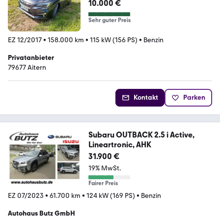
10.000 €
Sehr guter Preis
EZ 12/2017
•
158.000 km
•
115 kW (156 PS)
•
Benzin
Privatanbieter
79677 Aitern
Kontakt
Parken
Subaru OUTBACK 2.5 i Active,
Lineartronic, AHK
31.900 €
19% MwSt.
Fairer Preis
EZ 07/2023
•
61.700 km
•
124 kW (169 PS)
•
Benzin
Autohaus Butz GmbH