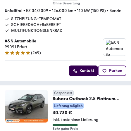
Ohne Bewertung
Unfallfrei
•
EZ 04/2009
•
126.000 km
•
110 kW (150 PS)
•
Benzin
SITZHEIZUNG+TEMPOMAT
SCHIEBEDACH+8xBEREIFT
MULTIFUNKTIONSLENKRAD
A&N Automobile
99091 Erfurt
(
269
)
4.9 Sterne
Kontakt
Parken
Gesponsert
Subaru Outback 2.5 Platinum
Aut.*NAVI*ACC*CAM*PDC*SHZ*
Lieferung möglich
30.730 €
inkl. kostenlose Lieferung
Sehr guter Preis