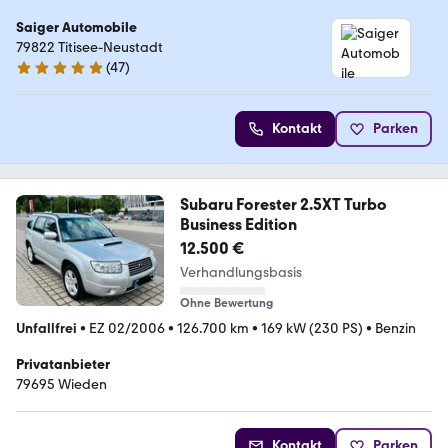
Saiger Automobile
79822 Titisee-Neustadt
(
47
)
4.8 Sterne
Kontakt
Parken
Subaru Forester 2.5XT Turbo
Business Edition
12.500 €
Verhandlungsbasis
Ohne Bewertung
Unfallfrei
•
EZ 02/2006
•
126.700 km
•
169 kW (230 PS)
•
Benzin
Privatanbieter
79695 Wieden
Kontakt
Parken