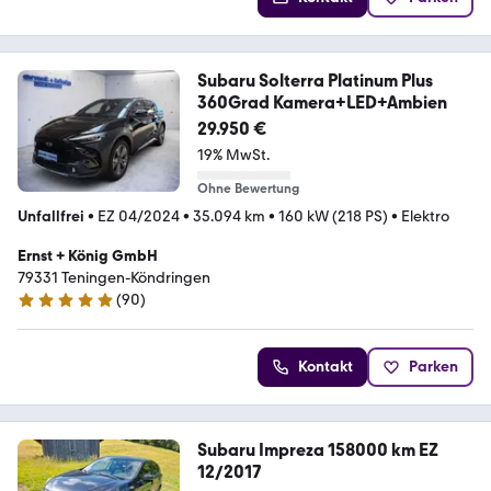
Subaru Solterra Platinum Plus
360Grad Kamera+LED+Ambien
29.950 €
19% MwSt.
Ohne Bewertung
Unfallfrei
•
EZ 04/2024
•
35.094 km
•
160 kW (218 PS)
•
Elektro
Ernst + König GmbH
79331 Teningen-Köndringen
(
90
)
4.8 Sterne
Kontakt
Parken
Subaru Impreza 158000 km EZ
12/2017