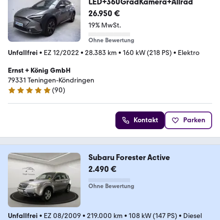
LED+360GradKamera+Allrad
26.950 €
19% MwSt.
Ohne Bewertung
Unfallfrei
•
EZ 12/2022
•
28.383 km
•
160 kW (218 PS)
•
Elektro
Ernst + König GmbH
79331 Teningen-Köndringen
(
90
)
4.8 Sterne
Kontakt
Parken
Subaru Forester Active
2.490 €
Ohne Bewertung
Unfallfrei
•
EZ 08/2009
•
219.000 km
•
108 kW (147 PS)
•
Diesel