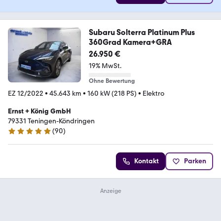
Subaru Solterra Platinum Plus
360Grad Kamera+GRA
26.950 €
19% MwSt.
Ohne Bewertung
EZ 12/2022
•
45.643 km
•
160 kW (218 PS)
•
Elektro
Ernst + König GmbH
79331 Teningen-Köndringen
(
90
)
4.8 Sterne
Kontakt
Parken