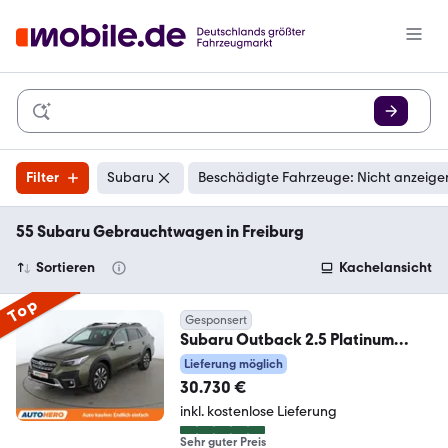
Filter
Subaru
Beschädigte Fahrzeuge: Nicht anzeige
55 Subaru Gebrauchtwagen in Freiburg
Sortieren
Kachelansicht
Top
Gesponsert
Subaru Outback 2.5 Platinum
Aut.*NAVI*ACC*CAM*PDC*SHZ*
Lieferung möglich
30.730 €
inkl. kostenlose Lieferung
Sehr guter Preis