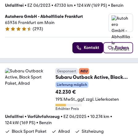
Unfallfrei
•
EZ 06/2023
•
47.130 km
•
124 kW (169 PS)
•
Benzin
Autohero GmbH - Abholfiliale Frankfurt
65936 Frankfurt am Main
(
293
)
4.6 Sterne
Kontakt
Parken
Gesponsert
NEU
Subaru Outback Active, Black
Sport Paket, Allrad
Lieferung möglich
42.230 €
19% MwSt.
ggf. zzgl. Lieferkosten
Erhöhter Preis
Unfallfrei
•
Vorführfahrzeug
•
EZ 06/2025
•
10.274 km
•
124 kW (169 PS)
•
Benzin
Black Sport Paket
Allrad
Sitzheizung