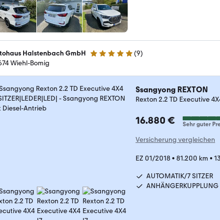
tohaus Halstenbach GmbH
(
9
)
5 Sterne
674 Wiehl-Bomig
Ssangyong REXTON
Rexton 2.2 TD Executive 4X
16.880 €
Sehr guter Pre
Versicherung vergleichen
EZ 01/2018
•
81.200 km
•
1
AUTOMATIK/7 SITZER
ANHÄNGERKUPPLUNG