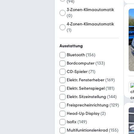
(
94
)
3-Zonen-Klimaautomatik
(
0
)
4-Zonen-Klimaautomatik
(
1
)
Ausstattung
Bluetooth
(
156
)
Bordcomputer
(
133
)
CD-Spieler
(
71
)
Elektr. Fensterheber
(
169
)
Elektr. Seitenspiegel
(
181
)
Elektr. Sitzeinstellung
(
144
)
Freisprecheinrichtung
(
129
)
Head-Up Display
(
2
)
Isofix
(
149
)
Multifunktionslenkrad
(
155
)