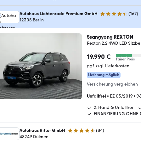
Autohaus Lichtenrade Premium GmbH
(
167
)
4.6 Sterne
12305 Berlin
Ssangyong REXTON
Rexton 2.2 4WD LED Sitzbe
19.990 €
Fairer Preis
ggf. zzgl. Lieferkosten
Lieferung möglich
Versicherung vergleichen
Unfallfrei
•
EZ 05/2019
•
9
2. Hand & Unfallfrei
FINANZIERUNG OHNE 
Autohaus Ritter GmbH
(
84
)
4.7 Sterne
48249 Dülmen