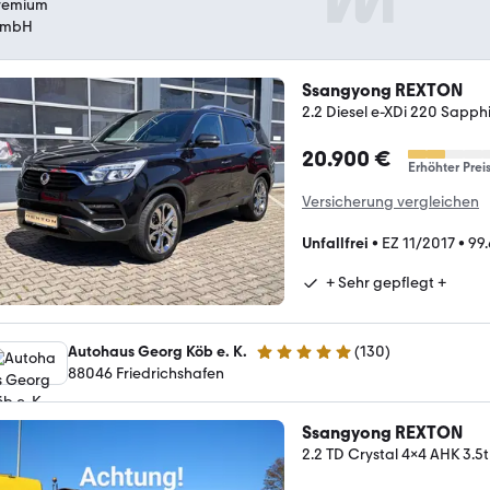
Ssangyong REXTON
2.2 Diesel e-XDi 220 Sapp
20.900 €
Erhöhter Prei
Versicherung vergleichen
Unfallfrei
•
EZ 11/2017
•
99
+ Sehr gepflegt +
Autohaus Georg Köb e. K.
(
130
)
5 Sterne
88046 Friedrichshafen
Ssangyong REXTON
2.2 TD Crystal 4x4 AHK 3.5t