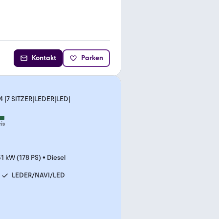
Kontakt
Parken
4 |7 SITZER|LEDER|LED|
is
31 kW (178 PS)
•
Diesel
LEDER/NAVI/LED