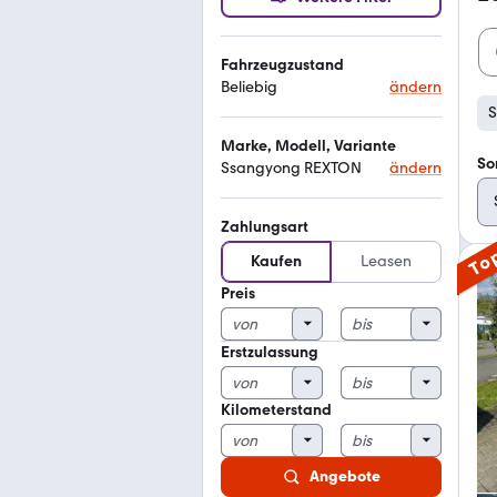
Fahrzeugzustand
Beliebig
ändern
S
Marke, Modell, Variante
So
Ssangyong REXTON
ändern
Zahlungsart
To
Kaufen
Leasen
Preis
Erstzulassung
Kilometerstand
Angebote