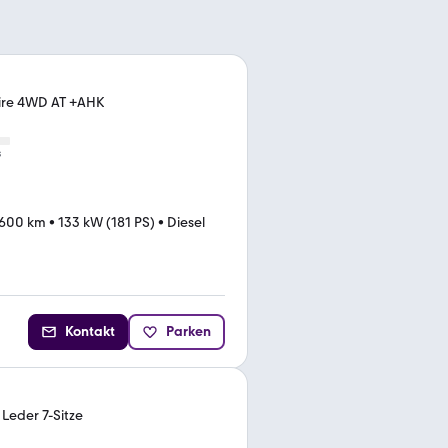
hire 4WD AT +AHK
s
.600 km
•
133 kW (181 PS)
•
Diesel
Kontakt
Parken
 Leder 7-Sitze