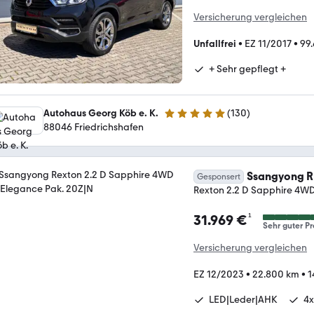
Versicherung vergleichen
Unfallfrei
•
EZ 11/2017
•
99
+ Sehr gepflegt +
Autohaus Georg Köb e. K.
(
130
)
5 Sterne
88046 Friedrichshafen
Ssangyong 
Gesponsert
Rexton 2.2 D Sapphire 4WD
¹
31.969 €
Sehr guter Pr
Versicherung vergleichen
EZ 12/2023
•
22.800 km
•
1
LED|Leder|AHK
4x