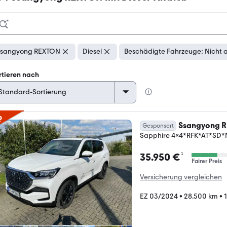
sangyong REXTON
Diesel
Beschädigte Fahrzeuge: Nicht 
rtieren nach
p
Ssangyong 
Gesponsert
Sapphire 4x4*RFK*AT*SD*
¹
35.950 €
Fairer Preis
Versicherung vergleichen
EZ 03/2024
•
28.500 km
•