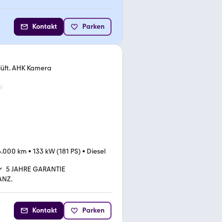
Kontakt
Parken
lüft. AHK Kamera
6.000 km
•
133 kW (181 PS)
•
Diesel
5 JAHRE GARANTIE
ANZ.
Kontakt
Parken