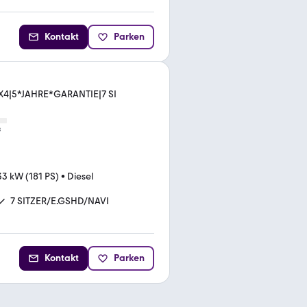
Kontakt
Parken
X4|5*JAHRE*GARANTIE|7 SI
s
33 kW (181 PS)
•
Diesel
7 SITZER/E.GSHD/NAVI
D
Kontakt
Parken