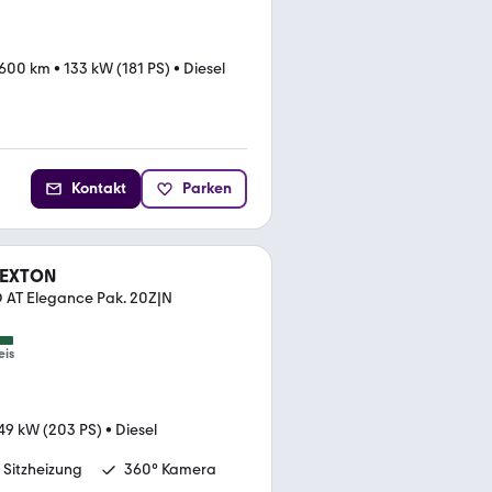
.600 km
•
133 kW (181 PS)
•
Diesel
Kontakt
Parken
REXTON
 AT Elegance Pak. 20Z|N
eis
49 kW (203 PS)
•
Diesel
 Sitzheizung
360° Kamera