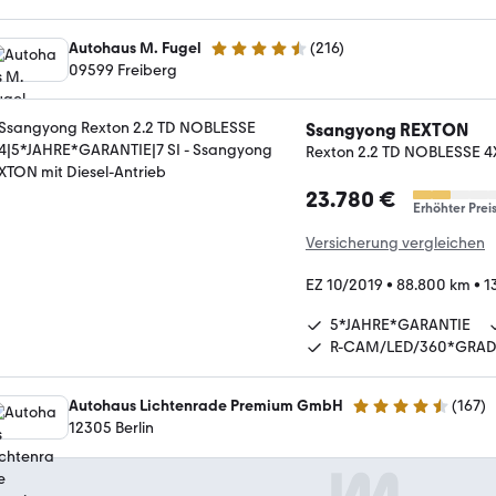
Autohaus M. Fugel
(
216
)
4.4 Sterne
09599 Freiberg
Ssangyong REXTON
Rexton 2.2 TD NOBLESSE 4
23.780 €
Erhöhter Prei
Versicherung vergleichen
EZ 10/2019
•
88.800 km
•
1
5*JAHRE*GARANTIE
R-CAM/LED/360*GRA
Autohaus Lichtenrade Premium GmbH
(
167
)
4.6 Sterne
12305 Berlin