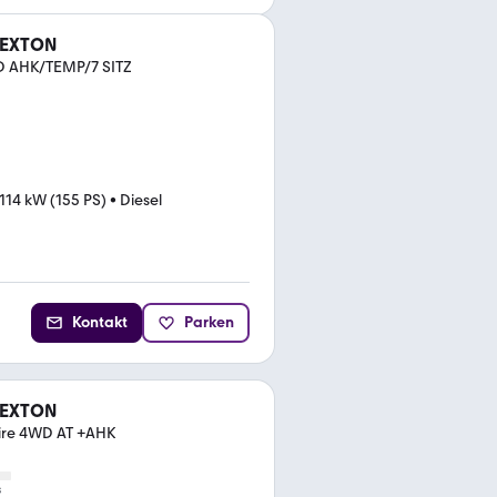
REXTON
D AHK/TEMP/7 SITZ
114 kW (155 PS)
•
Diesel
Kontakt
Parken
REXTON
hire 4WD AT +AHK
s