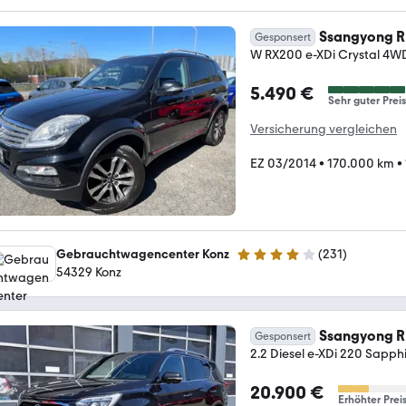
Ssangyong 
Gesponsert
W RX200 e-XDi Crystal 4W
5.490 €
Sehr guter Preis
Versicherung vergleichen
EZ 03/2014
•
170.000 km
•
Gebrauchtwagencenter Konz
(
231
)
3.9 Sterne
54329 Konz
Ssangyong 
Gesponsert
2.2 Diesel e-XDi 220 Sapp
20.900 €
Erhöhter Prei