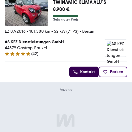
TWINAMIC KLIMA ALU´S
8.900 €
Sehr guter Preis
EZ 07/2016
•
101.500 km
•
52 kW (71 PS)
•
Benzin
AS KFZ Dienstleistungen GmbH
44579 Castrop-Rauxel
(
42
)
5 Sterne
Kontakt
Parken