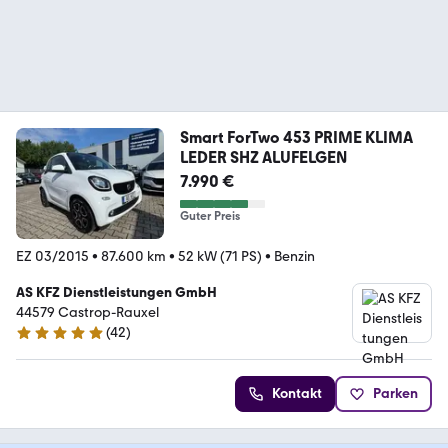
Smart ForTwo 453 PRIME KLIMA
LEDER SHZ ALUFELGEN
7.990 €
Guter Preis
EZ 03/2015
•
87.600 km
•
52 kW (71 PS)
•
Benzin
AS KFZ Dienstleistungen GmbH
44579 Castrop-Rauxel
(
42
)
5 Sterne
Kontakt
Parken