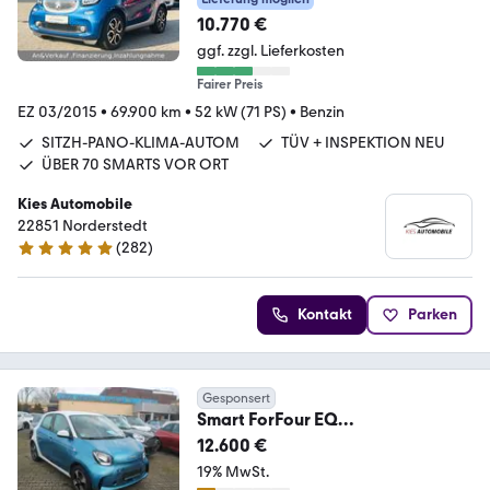
/ALWETT
10.770 €
ggf. zzgl. Lieferkosten
Fairer Preis
EZ 03/2015
•
69.900 km
•
52 kW (71 PS)
•
Benzin
SITZH-PANO-KLIMA-AUTOM
TÜV + INSPEKTION NEU
ÜBER 70 SMARTS VOR ORT
Kies Automobile
22851 Norderstedt
(
282
)
4.8 Sterne
Kontakt
Parken
Gesponsert
Smart ForFour EQ
Schnelllader*PDC*Sitzhzg*Navi*
12.600 €
MAL*
19% MwSt.