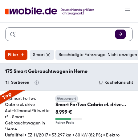
Filter
Smart
Beschädigte Fahrzeuge: Nicht anzeigen
175 Smart Gebrauchtwagen in Herne
Sortieren
Kachelansicht
Top
Gesponsert
Smart ForTwo Cabrio el. drive
Aut+Klimaaut*Allwetter*
8.999 €
Fairer Preis
Unfallfrei
•
EZ 11/2017
•
53.297 km
•
60 kW (82 PS)
•
Elektro