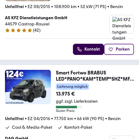
Unfallfrei
•
EZ 08/2015
•
108.900 km
•
52 kW (71 PS)
•
Benzin
AS KFZ Dienstleistungen GmbH
44579 Castrop-Rauxel
(
42
)
5 Sterne
Kontakt
Parken
Smart Fortwo BRABUS
LED*PANO*KAM*TEMP*SHZ*MFL
*LEDER
Lieferung möglich
13.975 €
ggf. zzgl. Lieferkosten
Guter Preis
Unfallfrei
•
EZ 04/2016
•
77.750 km
•
66 kW (90 PS)
•
Benzin
Cool & Media-Paket
Komfort-Paket
DAG GmbH