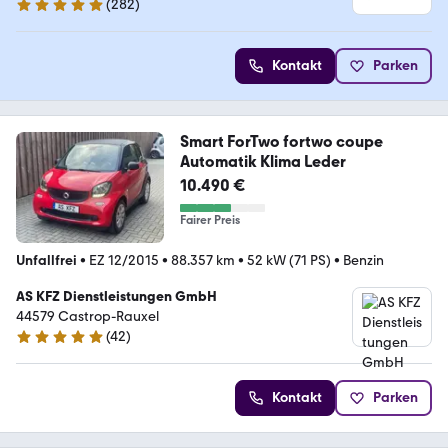
(
282
)
4.8 Sterne
Kontakt
Parken
Smart ForTwo fortwo coupe
Automatik Klima Leder
10.490 €
Fairer Preis
Unfallfrei
•
EZ 12/2015
•
88.357 km
•
52 kW (71 PS)
•
Benzin
AS KFZ Dienstleistungen GmbH
44579 Castrop-Rauxel
(
42
)
5 Sterne
Kontakt
Parken