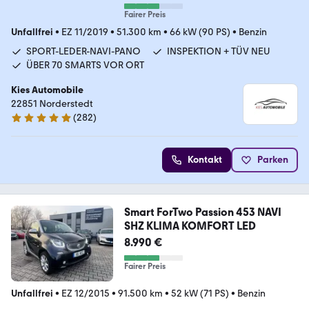
Fairer Preis
Unfallfrei
•
EZ 11/2019
•
51.300 km
•
66 kW (90 PS)
•
Benzin
SPORT-LEDER-NAVI-PANO
INSPEKTION + TÜV NEU
ÜBER 70 SMARTS VOR ORT
Kies Automobile
22851 Norderstedt
(
282
)
4.8 Sterne
Kontakt
Parken
Smart ForTwo Passion 453 NAVI
SHZ KLIMA KOMFORT LED
8.990 €
Fairer Preis
Unfallfrei
•
EZ 12/2015
•
91.500 km
•
52 kW (71 PS)
•
Benzin