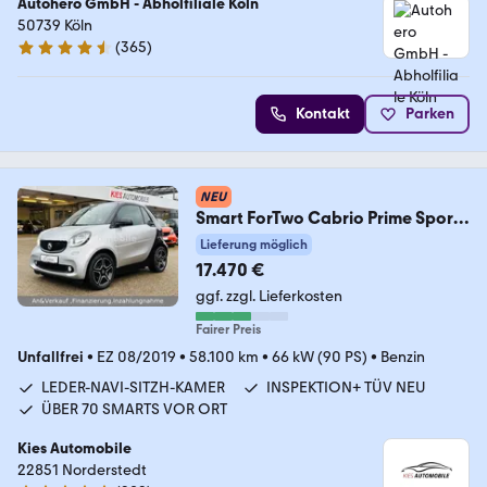
Autohero GmbH - Abholfiliale Köln
50739 Köln
(
365
)
4.6 Sterne
Kontakt
Parken
NEU
Smart ForTwo Cabrio Prime Sport
90Ps NAVI/LEDER/KAMERA
Lieferung möglich
17.470 €
ggf. zzgl. Lieferkosten
Fairer Preis
Unfallfrei
•
EZ 08/2019
•
58.100 km
•
66 kW (90 PS)
•
Benzin
LEDER-NAVI-SITZH-KAMER
INSPEKTION+ TÜV NEU
ÜBER 70 SMARTS VOR ORT
Kies Automobile
22851 Norderstedt