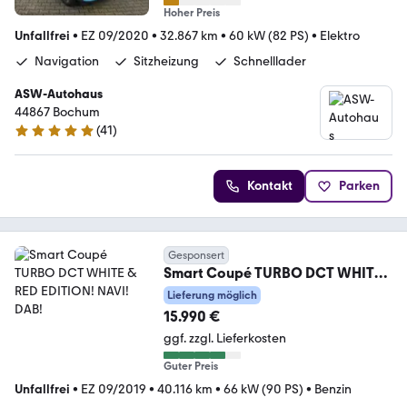
Hoher Preis
Unfallfrei
•
EZ 09/2020
•
32.867 km
•
60 kW (82 PS)
•
Elektro
Navigation
Sitzheizung
Schnelllader
ASW-Autohaus
44867 Bochum
(
41
)
4.8 Sterne
Kontakt
Parken
Gesponsert
Smart Coupé TURBO DCT WHITE
& RED EDITION! NAVI! DAB!
Lieferung möglich
15.990 €
ggf. zzgl. Lieferkosten
Guter Preis
Unfallfrei
•
EZ 09/2019
•
40.116 km
•
66 kW (90 PS)
•
Benzin