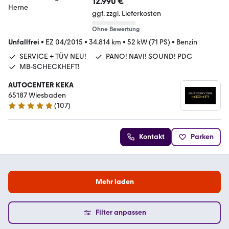
12.990 €
ggf. zzgl. Lieferkosten
Ohne Bewertung
Unfallfrei
•
EZ 04/2015
•
34.814 km
•
52 kW (71 PS)
•
Benzin
SERVICE + TÜV NEU!
PANO! NAVI! SOUND! PDC
MB-SCHECKHEFT!
AUTOCENTER KEKA
65187 Wiesbaden
(
107
)
5 Sterne
Kontakt
Parken
Mehr laden
Filter anpassen