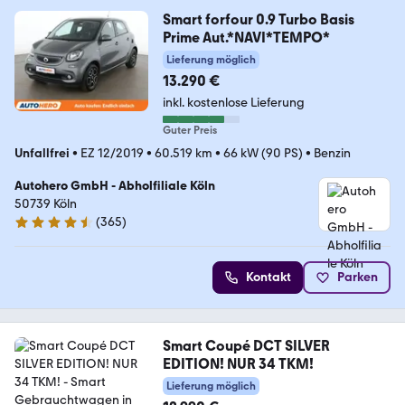
Smart forfour 0.9 Turbo Basis
Prime Aut.*NAVI*TEMPO*
Lieferung möglich
13.290 €
inkl. kostenlose Lieferung
Guter Preis
Unfallfrei
•
EZ 12/2019
•
60.519 km
•
66 kW (90 PS)
•
Benzin
Autohero GmbH - Abholfiliale Köln
50739 Köln
(
365
)
4.6 Sterne
Kontakt
Parken
Smart Coupé DCT SILVER
EDITION! NUR 34 TKM!
Lieferung möglich