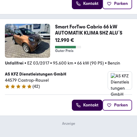
Kontakt
Parken
Smart ForTwo Cabrio 66 kW
AUTOMATIK KLIMA SHZ ALU´S
12.990 €
Guter Preis
Unfallfrei
•
EZ 03/2017
•
95.600 km
•
66 kW (90 PS)
•
Benzin
AS KFZ Dienstleistungen GmbH
44579 Castrop-Rauxel
(
42
)
5 Sterne
Kontakt
Parken