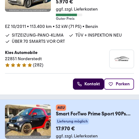
5.970 €
ggf. zzgl. Lieferkosten
Guter Preis
EZ 10/2011
•
113.400 km
•
52 kW (71 PS)
•
Benzin
SITZEIZUNG-PANO-KLIMA
TÜV + INSPEKTION NEU
ÜBER 70 SMARTS VOR ORT
Kies Automobile
22851 Norderstedt
(
282
)
4.8 Sterne
Kontakt
Parken
NEU
Smart ForTwo Prime Sport 90Ps
AUTOM/NAVI/LEDER/PANO
Lieferung möglich
17.970 €
ggf. zzgl. Lieferkosten