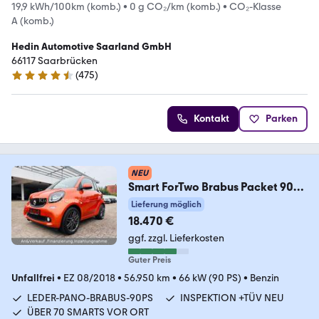
19,9 kWh/100km (komb.)
•
0 g CO₂/km (komb.)
•
CO₂-Klasse
A (komb.)
Hedin Automotive Saarland GmbH
66117 Saarbrücken
(
475
)
4.3 Sterne
Kontakt
Parken
NEU
Smart ForTwo Brabus Packet 90Ps
AUTOM/JBL/PANO/LEDER
Lieferung möglich
18.470 €
ggf. zzgl. Lieferkosten
Guter Preis
Unfallfrei
•
EZ 08/2018
•
56.950 km
•
66 kW (90 PS)
•
Benzin
LEDER-PANO-BRABUS-90PS
INSPEKTION +TÜV NEU
ÜBER 70 SMARTS VOR ORT