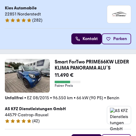
Kies Automobile
22851 Norderstedt
(
282
)
4.8 Sterne
Kontakt
Parken
Smart ForTwo PRIME66KW LEDER
KLIMA PANORAMA ALU´S
11.490 €
Fairer Preis
Unfallfrei
•
EZ 08/2015
•
96.550 km
•
66 kW (90 PS)
•
Benzin
AS KFZ Dienstleistungen GmbH
44579 Castrop-Rauxel
(
42
)
5 Sterne