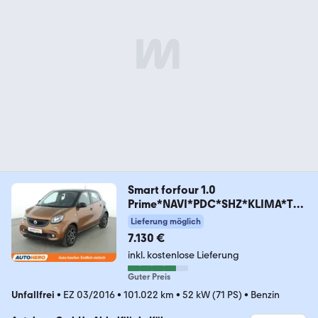
Smart forfour 1.0
Prime*NAVI*PDC*SHZ*KLIMA*TE
MPO*
Lieferung möglich
7.130 €
inkl. kostenlose Lieferung
Guter Preis
Unfallfrei
•
EZ 03/2016
•
101.022 km
•
52 kW (71 PS)
•
Benzin