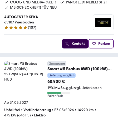
COOL- UND MEDIA-PAKET!
PANO! LED! NEBEL! SHZ!
MB-SCHECKHEFT! TÜV NEU
AUTOCENTER KEKA
65187 Wiesbaden
(
107
)
5 Sterne
Kontakt
Parken
Gesponsert
Smart #5 Brabus AWD (100kW)
22KW|SHZ|360°|DISTR|HUD
Lieferung möglich
60.900 €
19% MwSt.
ggf. zzgl. Lieferkosten
Fairer Preis
Ab 31.05.2027
Unfallfrei
•
Vorführfahrzeug
•
EZ 05/2026
•
14.990 km
•
475 kW (646 PS)
•
Elektro