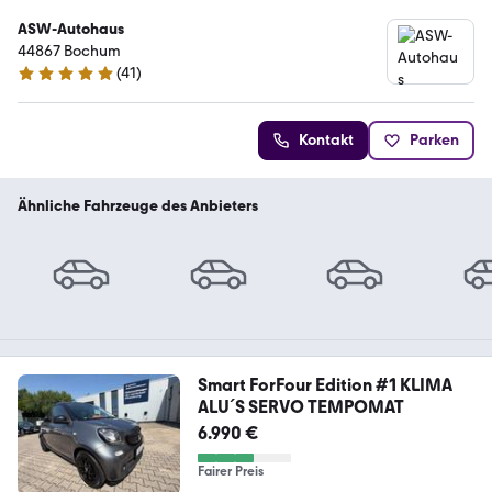
ASW-Autohaus
44867 Bochum
(
41
)
4.8 Sterne
Kontakt
Parken
Ähnliche Fahrzeuge des Anbieters
Smart ForFour Edition #1 KLIMA
ALU´S SERVO TEMPOMAT
6.990 €
Fairer Preis