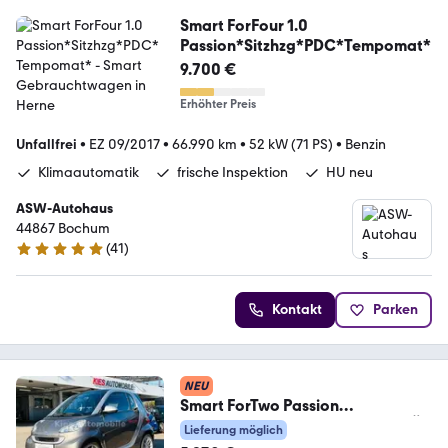
Smart ForFour 1.0
Passion*Sitzhzg*PDC*Tempomat*
9.700 €
Erhöhter Preis
Unfallfrei
•
EZ 09/2017
•
66.990 km
•
52 kW (71 PS)
•
Benzin
Klimaautomatik
frische Inspektion
HU neu
ASW-Autohaus
44867 Bochum
(
41
)
4.8 Sterne
Kontakt
Parken
NEU
Smart ForTwo Passion
AUTOM/PANO/SITZH/KLIMA/TÜV
Lieferung möglich
NEU