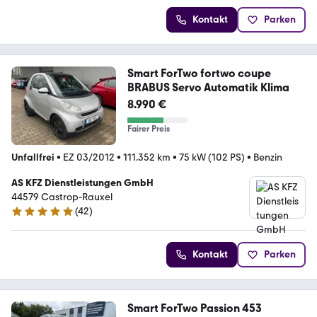
Kontakt
Parken
Smart ForTwo fortwo coupe
BRABUS Servo Automatik Klima
8.990 €
Fairer Preis
Unfallfrei
•
EZ 03/2012
•
111.352 km
•
75 kW (102 PS)
•
Benzin
AS KFZ Dienstleistungen GmbH
44579 Castrop-Rauxel
(
42
)
5 Sterne
Kontakt
Parken
Smart ForTwo Passion 453