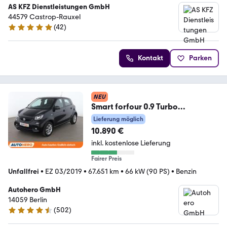
AS KFZ Dienstleistungen GmbH
44579 Castrop-Rauxel
(
42
)
5 Sterne
Kontakt
Parken
NEU
Smart forfour 0.9 Turbo
passion*NAVI*CAM*PDC*SHZ*KL
Lieferung möglich
IMA
10.890 €
inkl. kostenlose Lieferung
Fairer Preis
Unfallfrei
•
EZ 03/2019
•
67.651 km
•
66 kW (90 PS)
•
Benzin
Autohero GmbH
14059 Berlin
(
502
)
4.5 Sterne