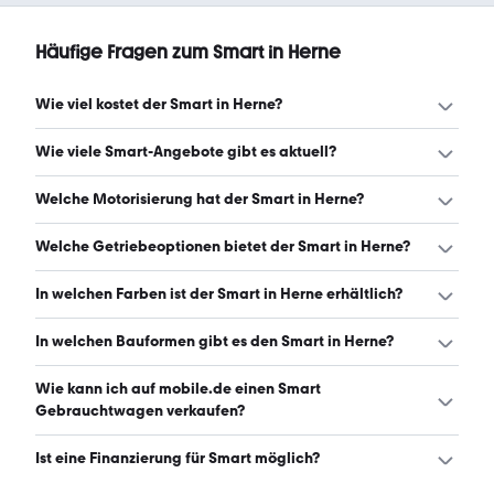
Häufige Fragen zum Smart in Herne
Wie viel kostet der Smart in Herne?
Ein guter Preis für einen Smart in Herne liegt zwischen
Wie viele Smart-Angebote gibt es aktuell?
3.499 € und 11.937 €. (Stand: 9.8.2026)
Es gibt insgesamt 175 Smart bei mobile.de, davon 175
Welche Motorisierung hat der Smart in Herne?
Gebraucht- und 0 Neuwagen. (Stand: 9.8.2026)
Der Smart in Herne hat Leistungen zwischen 45 und 109
Welche Getriebeoptionen bietet der Smart in Herne?
PS. (Stand: 9.8.2026)
Der Smart in Herne ist mit automatischem, manuellem
In welchen Farben ist der Smart in Herne erhältlich?
und halbautomatischem Getriebe erhältlich. (Stand:
9.8.2026)
Den Smart in Herne gibt es in folgenden Farben: schwarz,
In welchen Bauformen gibt es den Smart in Herne?
weiß, silber, blau, grau, rot, braun, orange, grün, lila und
gelb. Die häufigste Farbe ist schwarz. (Stand: 9.8.2026)
Den Smart in Herne gibt es in folgenden Bauformen:
Wie kann ich auf mobile.de einen Smart
Kleinwagen und Cabrio. (Stand: 9.8.2026)
Gebrauchtwagen verkaufen?
Alle Informationen zum Verkauf an mobile.de-
Ist eine Finanzierung für Smart möglich?
Ankaufstationen oder per Inserat auf mobile.de gibt es