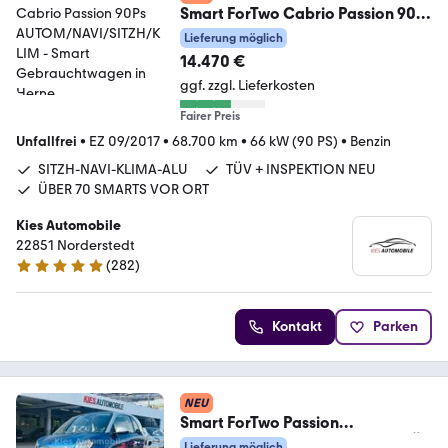
Smart ForTwo Cabrio Passion 90Ps
AUTOM/NAVI/SITZH/KLIM
Lieferung möglich
14.470 €
ggf. zzgl. Lieferkosten
Fairer Preis
Unfallfrei
•
EZ 09/2017
•
68.700 km
•
66 kW (90 PS)
•
Benzin
SITZH-NAVI-KLIMA-ALU
TÜV + INSPEKTION NEU
ÜBER 70 SMARTS VOR ORT
Kies Automobile
22851 Norderstedt
(
282
)
4.8 Sterne
Kontakt
Parken
NEU
Smart ForTwo Passion
AUTOM/PANO/SITZH/KLIMA/TÜV
Lieferung möglich