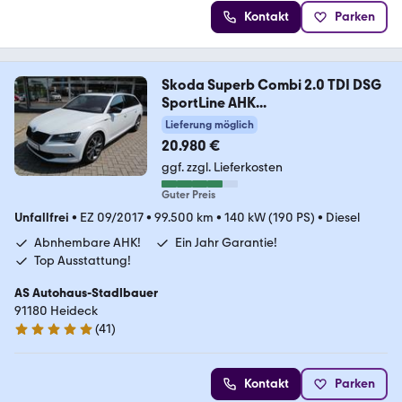
Kontakt
Parken
Skoda Superb Combi 2.0 TDI DSG
SportLine AHK...
Lieferung möglich
20.980 €
ggf. zzgl. Lieferkosten
Guter Preis
Unfallfrei
•
EZ 09/2017
•
99.500 km
•
140 kW (190 PS)
•
Diesel
Abnhembare AHK!
Ein Jahr Garantie!
Top Ausstattung!
AS Autohaus-Stadlbauer
91180 Heideck
(
41
)
5 Sterne
Kontakt
Parken