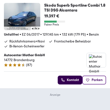
Skoda Superb Sportline Combi 1.8
TSI DSG Alcantara
19.397 €
Fairer Preis
Unfallfrei
•
EZ 06/2017
•
129.145 km
•
132 kW (179 PS)
•
Benzin
Rückfahrkamera+Navi
Frontscheibe Beheizbar
Bi-Xenon-Scheinwerfer
Autocenter Mothor GmbH
14772 Brandenburg
(
87
)
4.6 Sterne
Kontakt
Parken