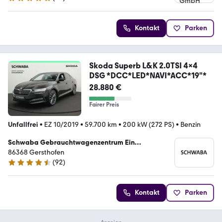
5 Sterne
Kontakt
Parken
Skoda Superb L&K 2.0TSI 4x4
DSG *DCC*LED*NAVI*ACC*19"*
28.880 €
Fairer Preis
Unfallfrei
•
EZ 10/2019
•
59.700 km
•
200 kW (272 PS)
•
Benzin
Schwaba Gebrauchtwagenzentrum Ein
Unternehmen der Schwaba GmbH
86368 Gersthofen
(
92
)
4.5 Sterne
Kontakt
Parken