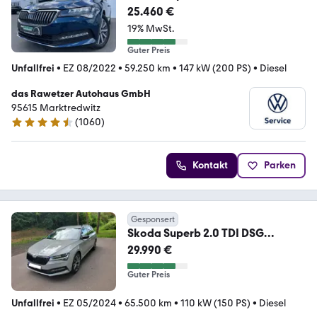
Ambition 160€ m.20% Anz
25.460 €
19% MwSt.
Guter Preis
Unfallfrei
•
EZ 08/2022
•
59.250 km
•
147 kW (200 PS)
•
Diesel
das Rawetzer Autohaus GmbH
95615 Marktredwitz
(
1060
)
4.6 Sterne
Kontakt
Parken
Gesponsert
Skoda Superb 2.0 TDI DSG
Sportline Combi Sportline
29.990 €
Guter Preis
Unfallfrei
•
EZ 05/2024
•
65.500 km
•
110 kW (150 PS)
•
Diesel