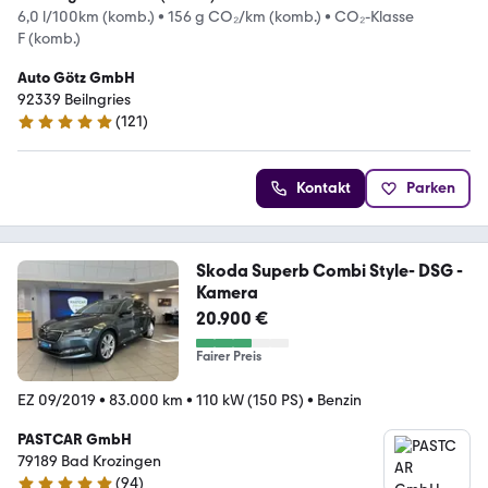
6,0 l/100km (komb.)
•
156 g CO₂/km (komb.)
•
CO₂-Klasse
F (komb.)
Auto Götz GmbH
92339 Beilngries
(
121
)
4.9 Sterne
Kontakt
Parken
Skoda Superb Combi Style- DSG -
Kamera
20.900 €
Fairer Preis
EZ 09/2019
•
83.000 km
•
110 kW (150 PS)
•
Benzin
PASTCAR GmbH
79189 Bad Krozingen
(
94
)