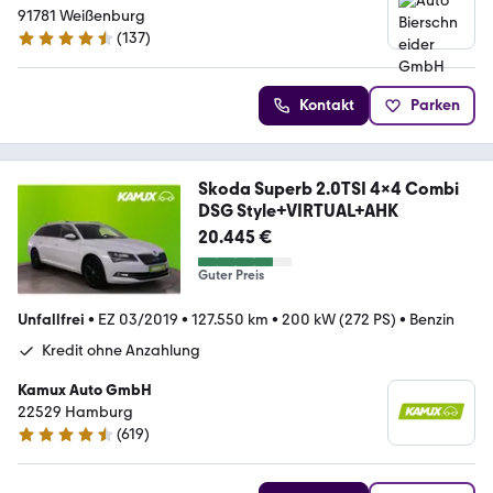
91781 Weißenburg
(
137
)
4.7 Sterne
Kontakt
Parken
Skoda Superb 2.0TSI 4x4 Combi
DSG Style+VIRTUAL+AHK
20.445 €
Guter Preis
Unfallfrei
•
EZ 03/2019
•
127.550 km
•
200 kW (272 PS)
•
Benzin
Kredit ohne Anzahlung
Kamux Auto GmbH
22529 Hamburg
(
619
)
4.6 Sterne