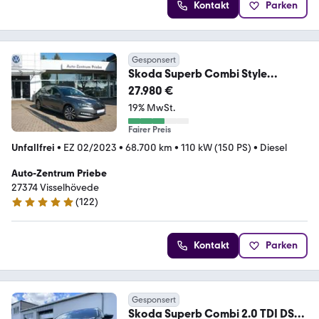
Kontakt
Parken
Gesponsert
Skoda Superb Combi Style
DSG+ACC+AHK+Navi+Sitzh.+Cam
27.980 €
19% MwSt.
Fairer Preis
Unfallfrei
•
EZ 02/2023
•
68.700 km
•
110 kW (150 PS)
•
Diesel
Auto-Zentrum Priebe
27374 Visselhövede
(
122
)
5 Sterne
Kontakt
Parken
Gesponsert
Skoda Superb Combi 2.0 TDI DSG