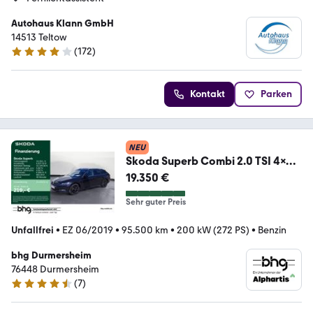
Autohaus Klann GmbH
14513 Teltow
(
172
)
4 Sterne
Kontakt
Parken
NEU
Skoda Superb Combi 2.0 TSI 4x4
DSG Style *AHK*DCC*STAN
19.350 €
Sehr guter Preis
Unfallfrei
•
EZ 06/2019
•
95.500 km
•
200 kW (272 PS)
•
Benzin
bhg Durmersheim
76448 Durmersheim
(
7
)
4.3 Sterne