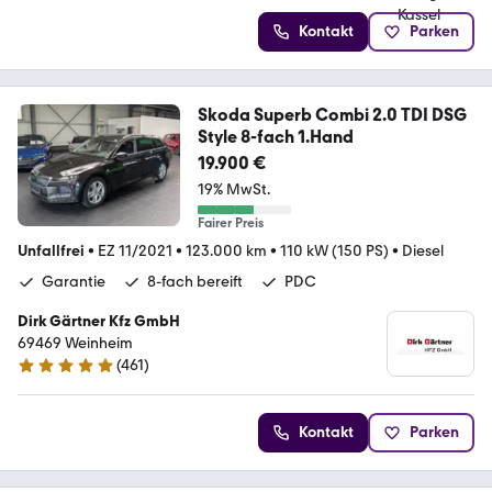
Kontakt
Parken
Skoda Superb Combi 2.0 TDI DSG
Style 8-fach 1.Hand
19.900 €
19% MwSt.
Fairer Preis
Unfallfrei
•
EZ 11/2021
•
123.000 km
•
110 kW (150 PS)
•
Diesel
Garantie
8-fach bereift
PDC
Dirk Gärtner Kfz GmbH
69469 Weinheim
(
461
)
4.9 Sterne
Kontakt
Parken