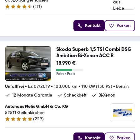
06526 Sangerhausen
(
111
)
4.6 Sterne
Kontakt
Parken
Skoda Superb 1,5 TSI Combi DSG
Ambition Bi-Xenon ACC R
18.990 €
Fairer Preis
Unfallfrei
•
EZ 07/2019
•
100.000 km
•
110 kW (150 PS)
•
Benzin
12 Monate Garantie
Scheckheft
Bi-Xenon
Autohaus Nelis GmbH & Co. KG
52511 Geilenkirchen
(
229
)
4.9 Sterne
Kontakt
Parken