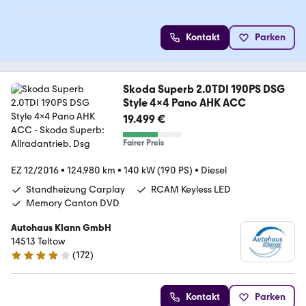
Kontakt
Parken
Skoda Superb 2.0TDI 190PS DSG
Style 4x4 Pano AHK ACC
19.499 €
Fairer Preis
EZ 12/2016
•
124.980 km
•
140 kW (190 PS)
•
Diesel
Standheizung Carplay
RCAM Keyless LED
Memory Canton DVD
Autohaus Klann GmbH
14513 Teltow
(
172
)
4 Sterne
Kontakt
Parken