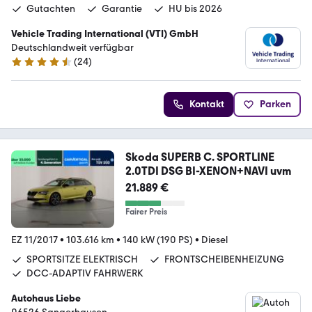
Gutachten
Garantie
HU bis 2026
Vehicle Trading International (VTI) GmbH
Deutschlandweit verfügbar
(
24
)
4.4 Sterne
Kontakt
Parken
Skoda SUPERB C. SPORTLINE
2.0TDI DSG BI-XENON+NAVI uvm
21.889 €
Fairer Preis
EZ 11/2017
•
103.616 km
•
140 kW (190 PS)
•
Diesel
SPORTSITZE ELEKTRISCH
FRONTSCHEIBENHEIZUNG
DCC-ADAPTIV FAHRWERK
Autohaus Liebe