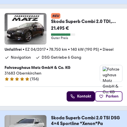
NEU
Skoda Superb Combi 2.0 TDI,
SportLine DSG AHK
21.495 €
Guter Preis
Unfallfrei
•
EZ 04/2017
•
78.750 km
•
140 kW (190 PS)
•
Diesel
Navigation
DSG Getriebe 6 Gang
Fahrzeughaus Matz GmbH & Co. KG
31683 Obernkirchen
(
156
)
4.8 Sterne
Kontakt
Parken
Skoda Superb Combi 2.0 TSI DSG
4x4 Sportline *Xenon*Pa