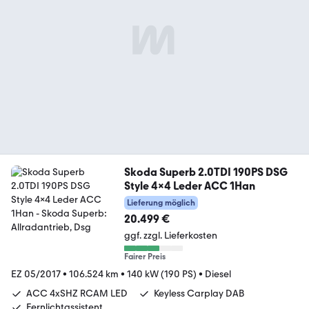
Skoda Superb 2.0TDI 190PS DSG
Style 4x4 Leder ACC 1Han
Lieferung möglich
20.499 €
ggf. zzgl. Lieferkosten
Fairer Preis
EZ 05/2017
•
106.524 km
•
140 kW (190 PS)
•
Diesel
ACC 4xSHZ RCAM LED
Keyless Carplay DAB
Fernlichtassistent