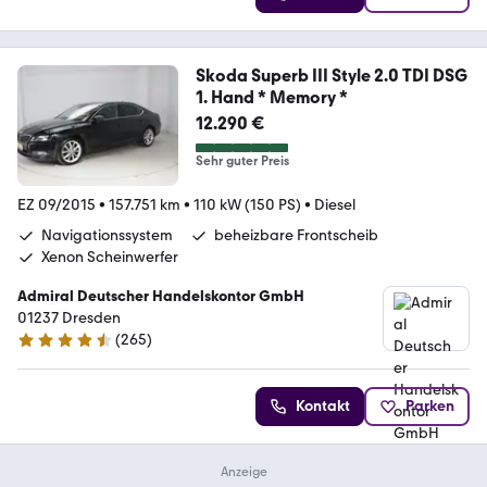
Skoda Superb III Style 2.0 TDI DSG
1. Hand * Memory *
12.290 €
Sehr guter Preis
EZ 09/2015
•
157.751 km
•
110 kW (150 PS)
•
Diesel
Navigationssystem
beheizbare Frontscheib
Xenon Scheinwerfer
Admiral Deutscher Handelskontor GmbH
01237 Dresden
(
265
)
4.6 Sterne
Kontakt
Parken