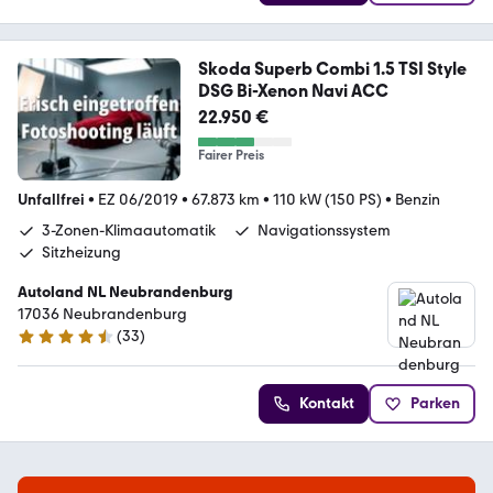
Skoda Superb Combi 1.5 TSI Style
DSG Bi-Xenon Navi ACC
22.950 €
Fairer Preis
Unfallfrei
•
EZ 06/2019
•
67.873 km
•
110 kW (150 PS)
•
Benzin
3-Zonen-Klimaautomatik
Navigationssystem
Sitzheizung
Autoland NL Neubrandenburg
17036 Neubrandenburg
(
33
)
4.6 Sterne
Kontakt
Parken