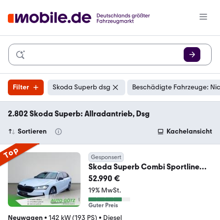
Filter
Skoda Superb dsg
Beschädigte Fahrzeuge: Ni
2.802 Skoda Superb: Allradantrieb, Dsg
Sortieren
Kachelansicht
Top
Gesponsert
Skoda Superb Combi Sportline
DSG 4x4/AHK/Navi/Kamera/H
52.990 €
19% MwSt.
Guter Preis
Neuwagen
•
142 kW (193 PS)
•
Diesel