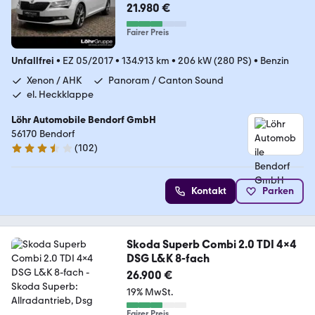
21.980 €
Fairer Preis
Unfallfrei
•
EZ 05/2017
•
134.913 km
•
206 kW (280 PS)
•
Benzin
Xenon / AHK
Panoram / Canton Sound
el. Heckklappe
Löhr Automobile Bendorf GmbH
56170 Bendorf
(
102
)
3.5 Sterne
Kontakt
Parken
Skoda Superb Combi 2.0 TDI 4x4
DSG L&K 8-fach
26.900 €
19% MwSt.
Fairer Preis