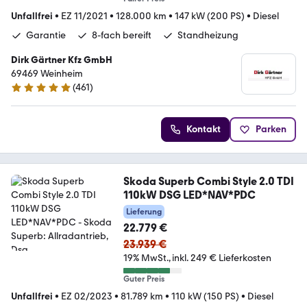
Unfallfrei
•
EZ 11/2021
•
128.000 km
•
147 kW (200 PS)
•
Diesel
Garantie
8-fach bereift
Standheizung
Dirk Gärtner Kfz GmbH
69469 Weinheim
(
461
)
4.9 Sterne
Kontakt
Parken
Skoda Superb Combi Style 2.0 TDI
110kW DSG LED*NAV*PDC
Lieferung
22.779 €
23.939 €
19% MwSt.
inkl. 249 € Lieferkosten
Guter Preis
Unfallfrei
•
EZ 02/2023
•
81.789 km
•
110 kW (150 PS)
•
Diesel