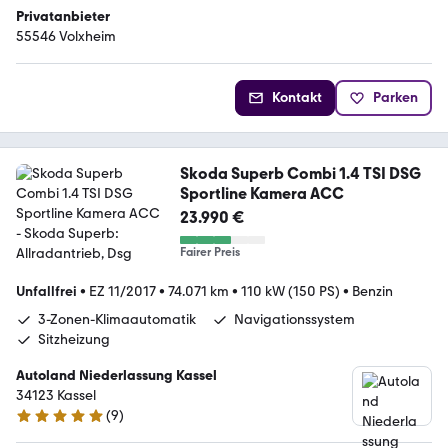
Privatanbieter
55546 Volxheim
Kontakt
Parken
Skoda Superb Combi 1.4 TSI DSG
Sportline Kamera ACC
23.990 €
Fairer Preis
Unfallfrei
•
EZ 11/2017
•
74.071 km
•
110 kW (150 PS)
•
Benzin
3-Zonen-Klimaautomatik
Navigationssystem
Sitzheizung
Autoland Niederlassung Kassel
34123 Kassel
(
9
)
5 Sterne