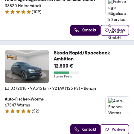
38820 Halberstadt
(
109
)
5 Sterne
Kontakt
Parken
Skoda Rapid/Spaceback
Ambition
12.500 €
Fairer Preis
EZ 03/2018
•
99.315 km
•
92 kW (125 PS)
•
Benzin
Auto-Fischer-Worms
67547 Worms
(
52
)
4.9 Sterne
Kontakt
Parken