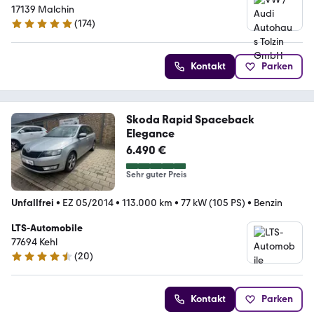
17139 Malchin
(
174
)
4.9 Sterne
Kontakt
Parken
Skoda Rapid Spaceback
Elegance
6.490 €
Sehr guter Preis
Unfallfrei
•
EZ 05/2014
•
113.000 km
•
77 kW (105 PS)
•
Benzin
LTS-Automobile
77694 Kehl
(
20
)
4.7 Sterne
Kontakt
Parken