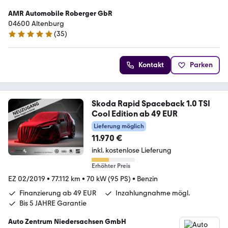
AMR Automobile Roberger GbR
04600 Altenburg
(
35
)
4.8 Sterne
Kontakt
Parken
Skoda Rapid Spaceback 1.0 TSI
Cool Edition ab 49 EUR
Lieferung möglich
11.970 €
inkl. kostenlose Lieferung
Erhöhter Preis
EZ 02/2019
•
77.112 km
•
70 kW (95 PS)
•
Benzin
Finanzierung ab 49 EUR
Inzahlungnahme mögl.
Bis 5 JAHRE Garantie
Auto Zentrum Niedersachsen GmbH