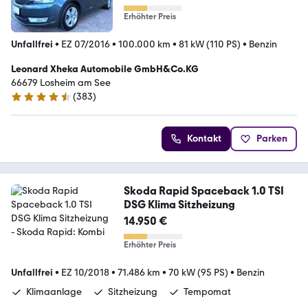
Erhöhter Preis
Unfallfrei
•
EZ 07/2016
•
100.000 km
•
81 kW (110 PS)
•
Benzin
Leonard Xheka Automobile GmbH&Co.KG
66679 Losheim am See
(
383
)
4.7 Sterne
Kontakt
Parken
Skoda Rapid Spaceback 1.0 TSI
DSG Klima Sitzheizung
14.950 €
Erhöhter Preis
Unfallfrei
•
EZ 10/2018
•
71.486 km
•
70 kW (95 PS)
•
Benzin
Klimaanlage
Sitzheizung
Tempomat