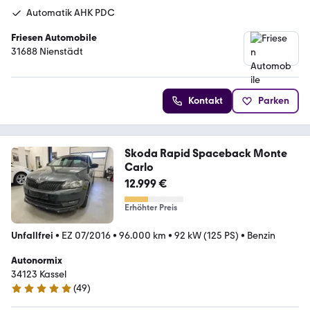
Automatik AHK PDC
Friesen Automobile
31688 Nienstädt
Kontakt
Parken
Skoda Rapid Spaceback Monte
Carlo
12.999 €
Erhöhter Preis
Unfallfrei
•
EZ 07/2016
•
96.000 km
•
92 kW (125 PS)
•
Benzin
Autonormix
34123 Kassel
(
49
)
5 Sterne