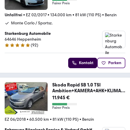
Fairer Preis
Unfallfrei
•
EZ 02/2017
•
134.000 km
•
81 kW (110 PS)
•
Benzin
Monte Carlo / Sportsz.
Starkenburg Automobile
64646 Heppenheim
(
92
)
5 Sterne
Kontakt
Parken
Skoda Rapid SB 1.0 TSI
Ambition+KAMERA+AHK+KLIMA+
ALU+
11.945 €
Fairer Preis
EZ 06/2018
•
60.500 km
•
81 kW (110 PS)
•
Benzin
Fahrzeuge Bögelsack Service & Verkauf GmbH