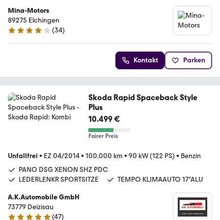
Mina-Motors
89275 Elchingen
(
34
)
4.2 Sterne
Kontakt
Parken
Skoda Rapid Spaceback Style
Plus
10.499 €
Fairer Preis
Unfallfrei
•
EZ 04/2014
•
100.000 km
•
90 kW (122 PS)
•
Benzin
PANO DSG XENON SHZ PDC
LEDERLENKR SPORTSITZE
TEMPO KLIMAAUTO 17"ALU
A.K.Automobile GmbH
73779 Deizisau
(
47
)