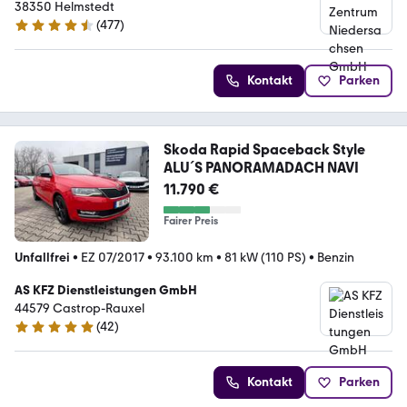
38350 Helmstedt
(
477
)
4.5 Sterne
Kontakt
Parken
Skoda Rapid Spaceback Style
ALU´S PANORAMADACH NAVI
11.790 €
Fairer Preis
Unfallfrei
•
EZ 07/2017
•
93.100 km
•
81 kW (110 PS)
•
Benzin
AS KFZ Dienstleistungen GmbH
44579 Castrop-Rauxel
(
42
)
5 Sterne
Kontakt
Parken