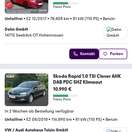
Fairer Preis
Unfallfrei
•
EZ 12/2017
•
78.408 km
•
81 kW (110 PS)
•
Benzin
Dehn GmbH
14715 Seeblick OT Hohennauen
Kontakt
Parken
Skoda Rapid 1.0 TSI Clever AHK
DAB PDC SHZ Klimaaut
10.990 €
Fairer Preis
In 2 Wochen ab Bestellung verfügbar
Unfallfrei
•
EZ 08/2018
•
116.890 km
•
81 kW (110 PS)
•
Benzin
VW / Audi Autohaus Tolzin GmbH