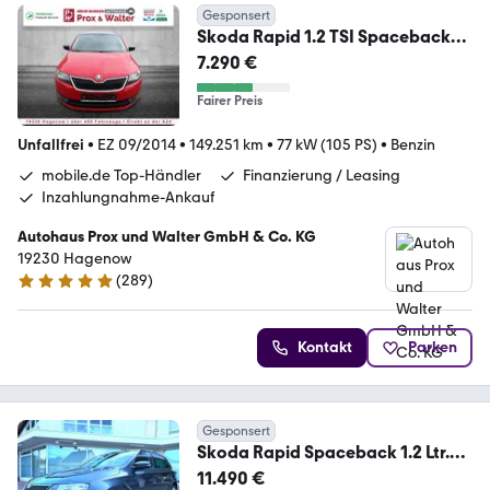
Gesponsert
Skoda Rapid 1.2 TSI Spaceback
Style Plus XENON+PANO
7.290 €
Fairer Preis
Unfallfrei
•
EZ 09/2014
•
149.251 km
•
77 kW (105 PS)
•
Benzin
mobile.de Top-Händler
Finanzierung / Leasing
Inzahlungnahme-Ankauf
Autohaus Prox und Walter GmbH & Co. KG
19230 Hagenow
(
289
)
4.9 Sterne
Kontakt
Parken
Gesponsert
Skoda Rapid Spaceback 1.2 Ltr.
Navi Klima Pdc Tüv NEU
11.490 €