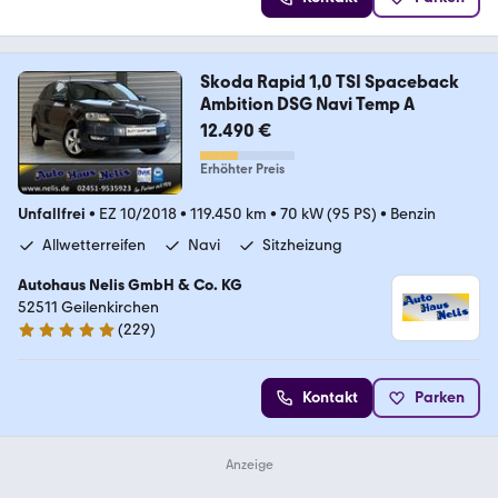
Skoda Rapid 1,0 TSI Spaceback
Ambition DSG Navi Temp A
12.490 €
Erhöhter Preis
Unfallfrei
•
EZ 10/2018
•
119.450 km
•
70 kW (95 PS)
•
Benzin
Allwetterreifen
Navi
Sitzheizung
Autohaus Nelis GmbH & Co. KG
52511 Geilenkirchen
(
229
)
4.9 Sterne
Kontakt
Parken