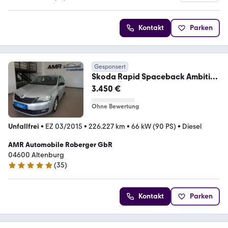
4.9 Sterne
Kontakt
Parken
Gesponsert
Skoda Rapid Spaceback Ambition
NAV* TÜV 4/27*PDC*Klima
3.450 €
Ohne Bewertung
Unfallfrei
•
EZ 03/2015
•
226.227 km
•
66 kW (90 PS)
•
Diesel
AMR Automobile Roberger GbR
04600 Altenburg
(
35
)
4.8 Sterne
Kontakt
Parken