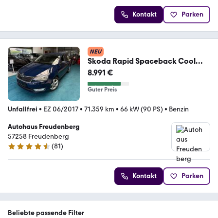
Kontakt
Parken
NEU
Skoda Rapid Spaceback Cool
Edition*PDC*DAB*
8.991 €
Guter Preis
Unfallfrei
•
EZ 06/2017
•
71.359 km
•
66 kW (90 PS)
•
Benzin
Autohaus Freudenberg
57258 Freudenberg
(
81
)
4.7 Sterne
Kontakt
Parken
Beliebte passende Filter