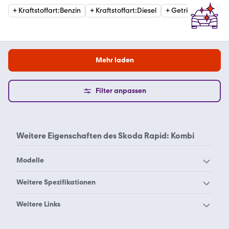
+
Kraftstoffart
:
Benzin
+
Kraftstoffart
:
Diesel
+
Getriebe
:
Automat
Mehr laden
Filter anpassen
Weitere Eigenschaften des
Skoda Rapid: Kombi
Modelle
Skoda 105
Skoda 120
Weitere Spezifikationen
Skoda 130
Skoda Citigo
Skoda Rapid Kleinwagen
Skoda Rapid Limousine
Weitere Links
Skoda Elroq
Skoda Enyaq
Skoda Automatik
Skoda Diesel
Skoda Fabia
Skoda Favorit