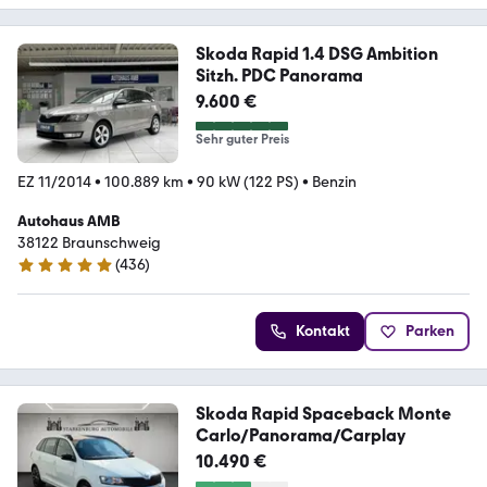
Skoda Rapid 1.4 DSG Ambition
Sitzh. PDC Panorama
9.600 €
Sehr guter Preis
EZ 11/2014
•
100.889 km
•
90 kW (122 PS)
•
Benzin
Autohaus AMB
38122 Braunschweig
(
436
)
5 Sterne
Kontakt
Parken
Skoda Rapid Spaceback Monte
Carlo/Panorama/Carplay
10.490 €