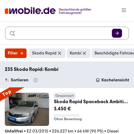
Filter
Skoda Rapid
Kombi
Beschädigte Fahrzeu
235 Skoda Rapid: Kombi
Sortieren
Kachelansicht
Top
Gesponsert
Skoda Rapid Spaceback Ambition
NAV* TÜV 4/27*PDC*Klima
3.450 €
Ohne Bewertung
Unfallfrei
•
EZ 03/2015
•
226.227 km
•
66 kW (90 PS)
•
Diesel