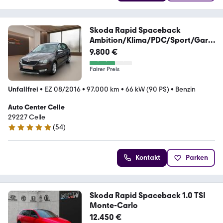
Skoda Rapid Spaceback
Ambition/Klima/PDC/Sport/Gara
nti
9.800 €
Fairer Preis
Unfallfrei
•
EZ 08/2016
•
97.000 km
•
66 kW (90 PS)
•
Benzin
Auto Center Celle
29227 Celle
(
54
)
4.8 Sterne
Kontakt
Parken
Skoda Rapid Spaceback 1.0 TSI
Monte-Carlo
12.450 €