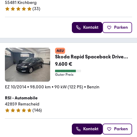
55481 Kirchberg
(
33
)
4.8 Sterne
Kontakt
Parken
NEU
Skoda Rapid Spaceback Drive
Green Tec
9.600 €
Guter Preis
EZ 10/2014
•
98.000 km
•
90 kW (122 PS)
•
Benzin
RSI - Automobile
42859 Remscheid
(
146
)
5 Sterne
Kontakt
Parken