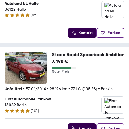
Autoland NL Halle
06122 Halle
(
42
)
4.8 Sterne
Kontakt
Parken
Skoda Rapid Spaceback Ambition
7.490 €
Guter Preis
Unfallfrei
•
EZ 01/2014
•
98.196 km
•
77 kW (105 PS)
•
Benzin
Flott Automobile Pankow
13089 Berlin
(
131
)
4.9 Sterne
Kontakt
Parken