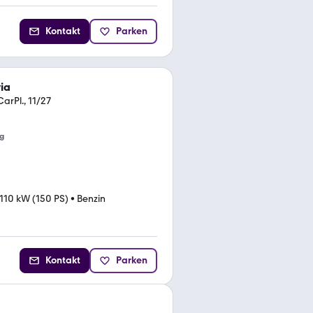
Kontakt
Parken
ia
arPl., 11/27
g
110 kW (150 PS)
•
Benzin
Kontakt
Parken