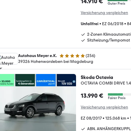
14.910 €
Guter Preis
Versicherung vergleichen
Unfallfrei
•
EZ 06/2018
•
8
2-Zonen Klimaautomati
Sitzheizung/Tempomat
Autohaus Meyer e.K.
(
256
)
4.8 Sterne
39326 Hohenwarsleben bei Magdeburg
Skoda Octavia
OCTAVIA COMBI DRIVE 1.4
13.990 €
Fairer Preis
Versicherung vergleichen
EZ 08/2017
•
125.068 km
•
ABN. ANHÄNGERKUPP