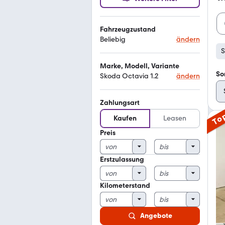
Fahrzeugzustand
Beliebig
ändern
S
Marke, Modell, Variante
So
Skoda Octavia 1.2
ändern
Zahlungsart
To
Kaufen
Leasen
Preis
Erstzulassung
Kilometerstand
Angebote