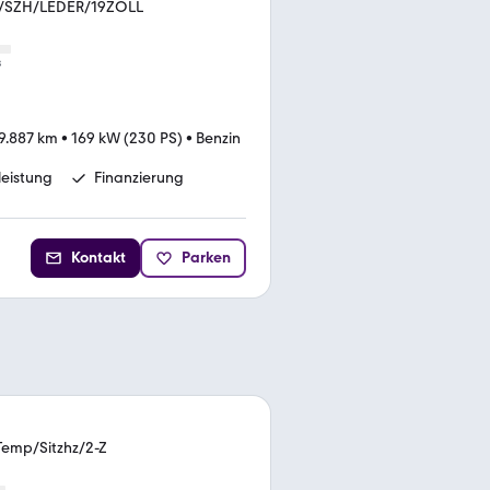
/SZH/LEDER/19ZOLL
s
9.887 km
•
169 kW (230 PS)
•
Benzin
eistung
Finanzierung
Kontakt
Parken
Temp/Sitzhz/2-Z