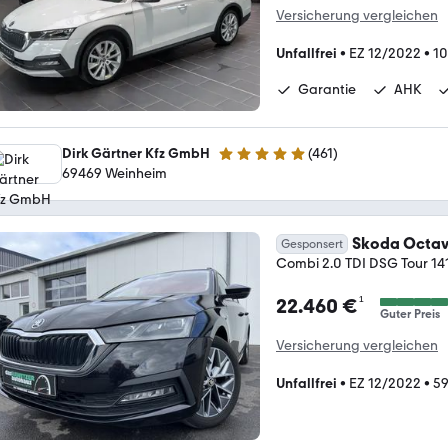
Versicherung vergleichen
Unfallfrei
•
EZ 12/2022
•
10
Garantie
AHK
Dirk Gärtner Kfz GmbH
(
461
)
4.9 Sterne
69469 Weinheim
Skoda Octav
Gesponsert
Combi 2.0 TDI DSG Tour 14
¹
22.460 €
Guter Preis
Versicherung vergleichen
Unfallfrei
•
EZ 12/2022
•
59