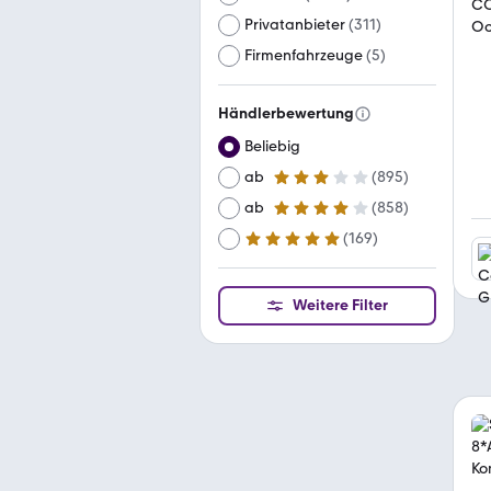
Privatanbieter
(
311
)
Firmenfahrzeuge
(
5
)
Händlerbewertung
Beliebig
ab
(
895
)
3 Sterne
ab
(
858
)
4 Sterne
(
169
)
ab
5 Sterne
Weitere Filter