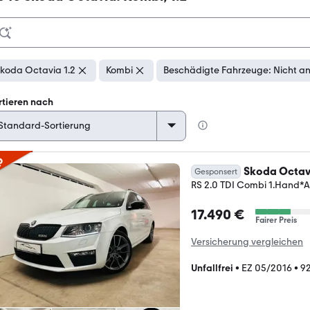
koda Octavia 1.2
Kombi
Beschädigte Fahrzeuge: Nicht a
rtieren nach
p
Skoda Octav
Gesponsert
RS 2.0 TDI Combi 1.Hand
17.490 €
Fairer Preis
Versicherung vergleichen
Unfallfrei
•
EZ 05/2016
•
9