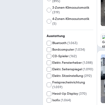
(
895
)
3-Zonen-Klimaautomatik
(
319
)
4-Zonen-Klimaautomatik
(
5
)
Ausstattung
Bluetooth
(
1.063
)
Bordcomputer
(
1.034
)
CD-Spieler
(
162
)
Elektr. Fensterheber
(
1.088
)
Elektr. Seitenspiegel
(
1.090
)
Elektr. Sitzeinstellung
(
292
)
Freisprecheinrichtung
(
1.059
)
Head-Up Display
(
370
)
Isofix
(
1.064
)