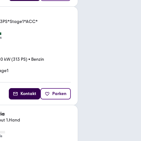
313PS*Stage1*ACC*
s
0 kW (313 PS)
•
Benzin
age1
Kontakt
Parken
ia
out 1.Hand
is