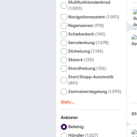
Multifunktionslenkrad
(
1.000
)
Navigationssystem
(
1.001
)
Regensensor
(
918
)
Schiebedach
(
160
)
Servolenkung
(
1.078
)
Sitzheizung
(
1.145
)
Skisack
(
130
)
Standheizung
(
126
)
Start/Stopp-Automatik
(
841
)
Zentralverriegelung
(
1.093
)
Mehr
...
83
Anbieter
Beliebig
Händler
(
1.027
)