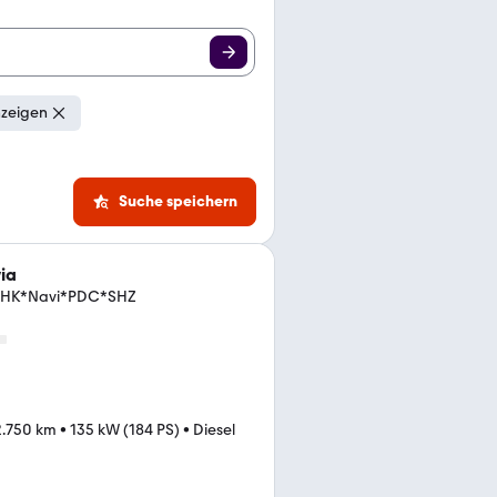
nzeigen
Suche speichern
ia
*AHK*Navi*PDC*SHZ
2.750 km
•
135 kW (184 PS)
•
Diesel