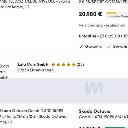
2.0 RS/SPORT-COMBI/LED
20.980 €
Erhöhter Prei
Versicherung vergleichen
Unfallfrei
•
EZ 01/2018
•
12
Garantie
Gewährl
Lala Cars GmbH
(
25
)
5 Sterne
79238 Ehrenkirchen
Skoda Octavia
Combi 1,4TSI 150PS 8*Alu/