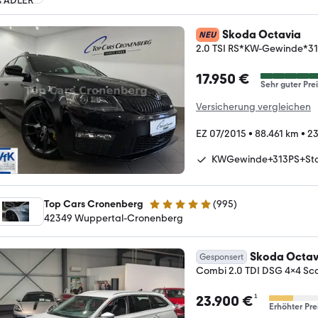
Skoda Octavia
NEU
2.0 TSI RS*KW-Gewinde*
17.950 €
Sehr guter Prei
Versicherung vergleichen
EZ 07/2015
•
88.461 km
•
23
KWGewinde+313PS+St
Top Cars Cronenberg
(
995
)
4.9 Sterne
42349 Wuppertal-Cronenberg
Skoda Octav
Gesponsert
Combi 2.0 TDI DSG 4x4 Sc
¹
23.900 €
Erhöhter Pre