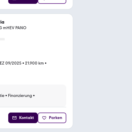
ia
DSG mHEV PANO
EZ 09/2025
•
21.900 km
•
tie
•
Finanzierung
•
Kontakt
Parken