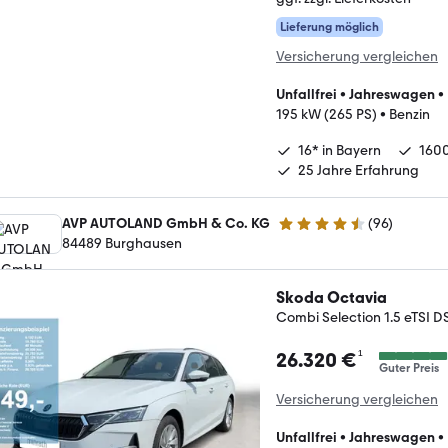
Lieferung möglich
Versicherung vergleichen
Unfallfrei
•
Jahreswagen
•
195 kW (265 PS)
•
Benzin
16* in Bayern
160
25 Jahre Erfahrung
AVP AUTOLAND GmbH & Co. KG
(
96
)
4.7 Sterne
84489 Burghausen
Skoda Octavia
Combi Selection 1.5 eTSI 
¹
26.320 €
Guter Preis
Versicherung vergleichen
Unfallfrei
•
Jahreswagen
•