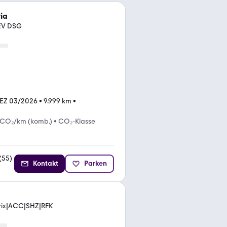
ia
EV DSG
EZ 03/2026
•
9.999 km
•
 CO₂/km (komb.)
•
CO₂-Klasse
(
55
)
Kontakt
Parken
trix|ACC|SHZ|RFK