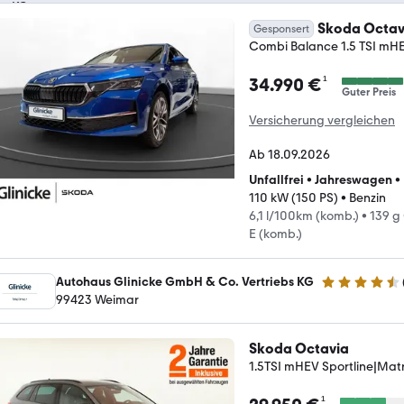
Skoda Octav
Gesponsert
Combi Balance 1.5 TSI mH
¹
34.990 €
Guter Preis
Versicherung vergleichen
Ab 18.09.2026
Unfallfrei
•
Jahreswagen
•
110 kW (150 PS)
•
Benzin
6,1 l/100km (komb.)
•
139 g
E (komb.)
Autohaus Glinicke GmbH & Co. Vertriebs KG
4.4 Sterne
99423 Weimar
Skoda Octavia
1.5TSI mHEV Sportline|Ma
¹