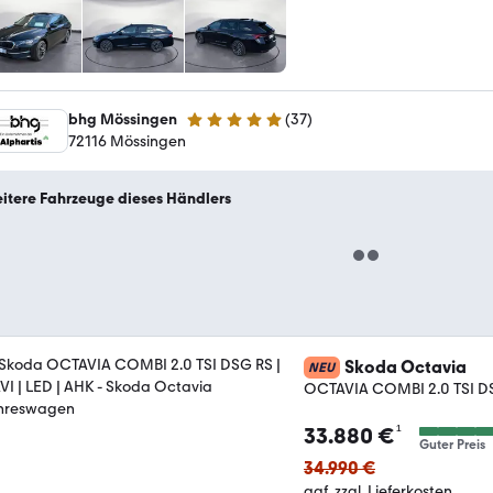
bhg Mössingen
(
37
)
4.8 Sterne
72116 Mössingen
itere Fahrzeuge dieses Händlers
Skoda Octavia
NEU
OCTAVIA COMBI 2.0 TSI DSG
¹
33.880 €
Guter Preis
34.990 €
ggf. zzgl. Lieferkosten