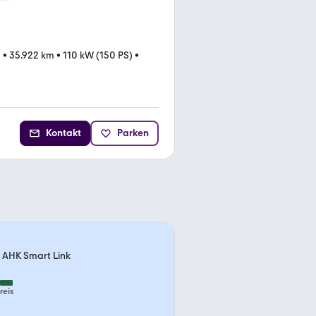
5
•
35.922 km
•
110 kW (150 PS)
•
Kontakt
Parken
 AHK Smart Link
reis