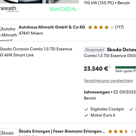
110 kW (150 PS)
•
Benzin
Autohaus Minrath GmbH & Co KG
(
117
)
4.1 Sterne
47441 Moers
Skoda Octav
Gesponsert
Combi 1.5 TSI Essence DSG
¹
23.540 €
Sehr guter P
Versicherung vergleichen
Jahreswagen
•
EZ 09/2025
Benzin
Digitales Cockpit
Motor Euro 6
Škoda Erlangen | Feser-Biemann Erlangen GmbH
3.3 Sterne