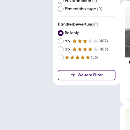
Privatanbieter
(
1
)
Firmenfahrzeuge
(
0
)
Händlerbewertung
Beliebig
ab
(
487
)
3 Sterne
ab
(
483
)
4 Sterne
(
56
)
ab
5 Sterne
Weitere Filter