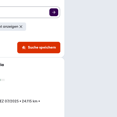
ht anzeigen
Suche speichern
ia
EZ 07/2025
•
24.115 km
•