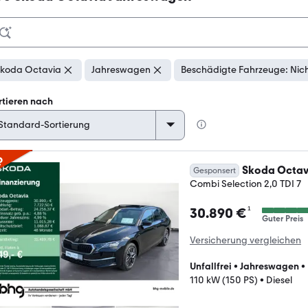
koda Octavia
Jahreswagen
Beschädigte Fahrzeuge: Nic
rtieren nach
p
Skoda Octav
Gesponsert
Combi Selection 2,0 TDI 7
¹
30.890 €
Guter Preis
Versicherung vergleichen
Unfallfrei
•
Jahreswagen
•
110 kW (150 PS)
•
Diesel