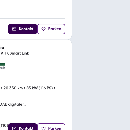
Kontakt
Parken
ia
 AHK Smart Link
reis
•
20.350 km
•
85 kW (116 PS)
•
DAB digitaler...
(
110
)
Kontakt
Parken