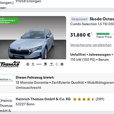
91058 Erlangen
Skoda Octav
Gesponsert
Combi Selection 1.5 TSI 
¹
31.880 €
Fairer Preis
Versicherung vergleichen
Unfallfrei
•
Jahreswagen
•
110 kW (150 PS)
•
Benzin
Dieses Fahrzeug bietet
:
12 Monate Garantie
•
Zertifizierte Qualität
•
Mobilitätsgaran
Umtauschrecht
Heinrich Thomas GmbH & Co. KG
(
289
)
4.5 Sterne
53227 Bonn