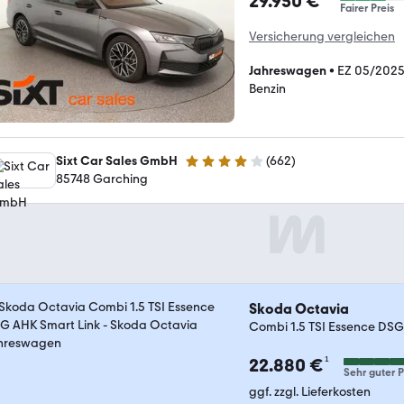
29.950 €
Fairer Preis
Versicherung vergleichen
Jahreswagen
•
EZ 05/202
Benzin
Sixt Car Sales GmbH
(
662
)
4.1 Sterne
85748 Garching
Skoda Octavia
Combi 1.5 TSI Essence DSG
¹
22.880 €
Sehr guter P
ggf. zzgl. Lieferkosten