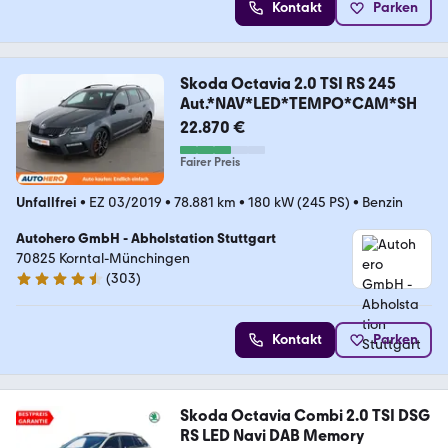
Kontakt
Parken
Skoda Octavia 2.0 TSI RS 245
Aut.*NAV*LED*TEMPO*CAM*SH
22.870 €
Fairer Preis
Unfallfrei
•
EZ 03/2019
•
78.881 km
•
180 kW (245 PS)
•
Benzin
Autohero GmbH - Abholstation Stuttgart
70825 Korntal-Münchingen
(
303
)
4.4 Sterne
Kontakt
Parken
Skoda Octavia Combi 2.0 TSI DSG
RS LED Navi DAB Memory