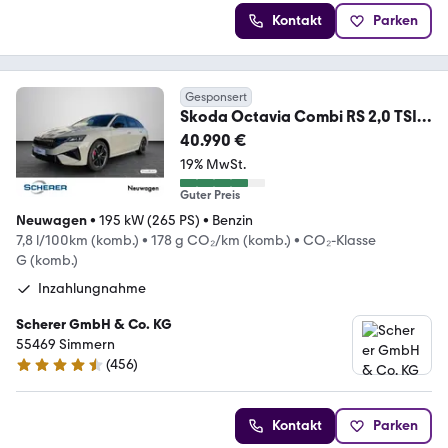
Kontakt
Parken
Gesponsert
Skoda Octavia Combi RS 2,0 TSI
DSG AHK/ Navi/ Assisten
40.990 €
19% MwSt.
Guter Preis
Neuwagen
•
195 kW (265 PS)
•
Benzin
7,8 l/100km (komb.)
•
178 g CO₂/km (komb.)
•
CO₂-Klasse
G (komb.)
Inzahlungnahme
Scherer GmbH & Co. KG
55469 Simmern
(
456
)
4.3 Sterne
Kontakt
Parken