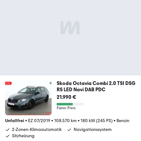
Skoda Octavia Combi 2.0 TSI DSG
RS LED Navi DAB PDC
21.990 €
Fairer Preis
Unfallfrei
•
EZ 07/2019
•
108.570 km
•
180 kW (245 PS)
•
Benzin
2-Zonen-Klimaautomatik
Navigationssystem
Sitzheizung