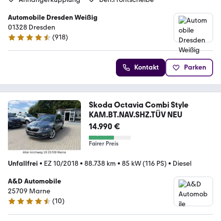
Automobile Dresden Weißig
01328 Dresden
(
918
)
4.4 Sterne
Kontakt
Parken
Skoda Octavia Combi Style
KAM.BT.NAV.SHZ.TÜV NEU
14.990 €
Fairer Preis
Unfallfrei
•
EZ 10/2018
•
88.738 km
•
85 kW (116 PS)
•
Diesel
A&D Automobile
25709 Marne
(
10
)
4.4 Sterne