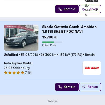
Kontakt
Parken
Skoda Octavia Combi Ambition
1.8 TSI SHZ BT PDC NAVI
15.900 €
Fairer Preis
Unfallfrei
•
EZ 08/2018
•
96.300 km
•
132 kW (179 PS)
•
Benzin
Auto Küpker GmbH
26125 Oldenburg
(
116
)
5 Sterne
Kontakt
Parken