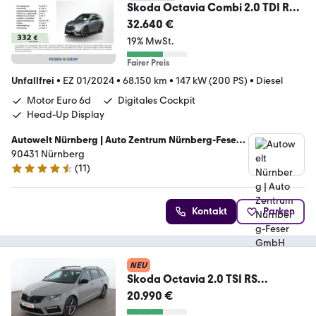
Skoda Octavia Combi 2.0 TDI RS
DSG LED/Kamera/Pano
32.640 €
19% MwSt.
Fairer Preis
Unfallfrei
•
EZ 01/2024
•
68.150 km
•
147 kW (200 PS)
•
Diesel
Motor Euro 6d
Digitales Cockpit
Head-Up Display
Autowelt Nürnberg | Auto Zentrum Nürnberg-Feser
GmbH
90431 Nürnberg
(
11
)
4.7 Sterne
Kontakt
Parken
NEU
Skoda Octavia 2.0 TSI RS
Aut*NAVI*LED*ACC*CAM*PDC*S
20.990 €
HZ*