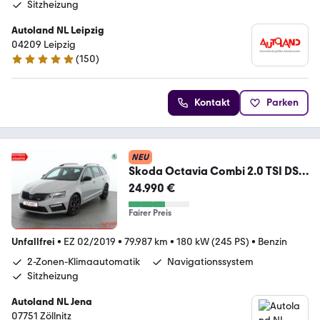
Sitzheizung
Autoland NL Leipzig
04209 Leipzig
(
150
)
4.8 Sterne
Kontakt
Parken
NEU
Skoda Octavia Combi 2.0 TSI DSG
RS 245 LED Navi DAB
24.990 €
Fairer Preis
Unfallfrei
•
EZ 02/2019
•
79.987 km
•
180 kW (245 PS)
•
Benzin
2-Zonen-Klimaautomatik
Navigationssystem
Sitzheizung
Autoland NL Jena
07751 Zöllnitz