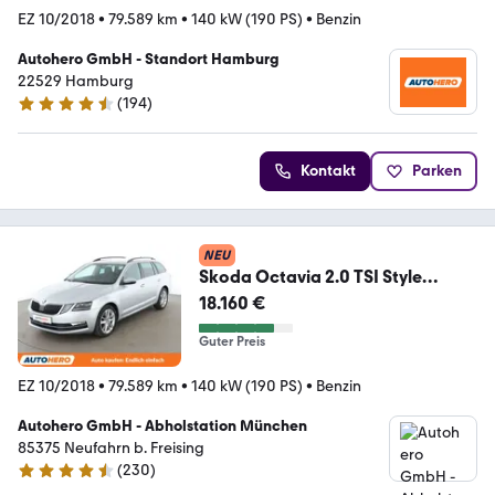
EZ 10/2018
•
79.589 km
•
140 kW (190 PS)
•
Benzin
Autohero GmbH - Standort Hamburg
22529 Hamburg
(
194
)
4.6 Sterne
Kontakt
Parken
NEU
Skoda Octavia 2.0 TSI Style
Aut.*NAVI*PDC*TEMPO*
18.160 €
Guter Preis
EZ 10/2018
•
79.589 km
•
140 kW (190 PS)
•
Benzin
Autohero GmbH - Abholstation München
85375 Neufahrn b. Freising
(
230
)
4.4 Sterne