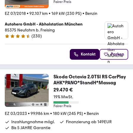
Fairer Preis
EZ 07/2018
•
92.107 km
•
169 kW (230 PS)
•
Benzin
Autohero GmbH - Abholstation München
85375 Neufahrn b. Freising
(
230
)
4.4 Sterne
Kontakt
Parken
Skoda Octavia 2.0TSI RS CarPlay
AHK*PANO*StandH*Massag
29.470 €
19% MwSt.
Fairer Preis
EZ 03/2023
•
99.986 km
•
180 kW (245 PS)
•
Benzin
Inzahlungnahme mögl.
Finanzierung ab 149EUR
Bis 5 JAHRE Garantie