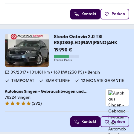
Kontakt
Parken
Skoda Octavia 2.0 TSI
RS|DSG|LED|NAVI|PANO|AHK
19.990 €
Fairer Preis
EZ 09/2017
•
101.481 km
•
169 kW (230 PS)
•
Benzin
TEMPOMAT
SMARTLINK+
12 MONATE GARANTIE
Autohaus Singen - Gebrauchtwagen und
Automobilservice
78224 Singen
(
292
)
5 Sterne
Kontakt
Parken