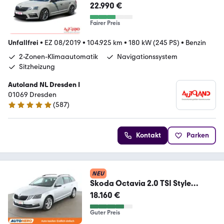
22.990 €
Fairer Preis
Unfallfrei
•
EZ 08/2019
•
104.925 km
•
180 kW (245 PS)
•
Benzin
2-Zonen-Klimaautomatik
Navigationssystem
Sitzheizung
Autoland NL Dresden I
01069 Dresden
(
587
)
4.8 Sterne
Kontakt
Parken
NEU
Skoda Octavia 2.0 TSI Style
Aut.*NAVI*PDC*TEMPO*
18.160 €
Guter Preis