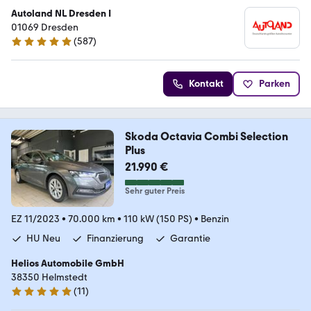
Autoland NL Dresden I
01069 Dresden
(
587
)
4.8 Sterne
Kontakt
Parken
Skoda Octavia Combi Selection
Plus
21.990 €
Sehr guter Preis
EZ 11/2023
•
70.000 km
•
110 kW (150 PS)
•
Benzin
HU Neu
Finanzierung
Garantie
Helios Automobile GmbH
38350 Helmstedt
(
11
)
4.8 Sterne