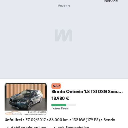
NEU
Skoda Octavia 1.8 TSI DSG Scout
4x4*LED*Navi*DAB
18.980 €
Fairer Preis
Unfallfrei
•
EZ 09/2017
•
86.000 km
•
132 kW (179 PS)
•
Benzin
Anhängerkupplung
beh.Frontscheibe