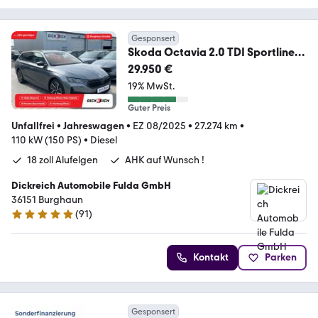
Gesponsert
Skoda Octavia 2.0 TDI Sportline
DSG MATRIX*WINTER*5J.G
29.950 €
19% MwSt.
Guter Preis
Unfallfrei
•
Jahreswagen
•
EZ 08/2025
•
27.274 km
•
110 kW (150 PS)
•
Diesel
18 zoll Alufelgen
AHK auf Wunsch !
Dickreich Automobile Fulda GmbH
36151 Burghaun
(
91
)
4.8 Sterne
Kontakt
Parken
Gesponsert