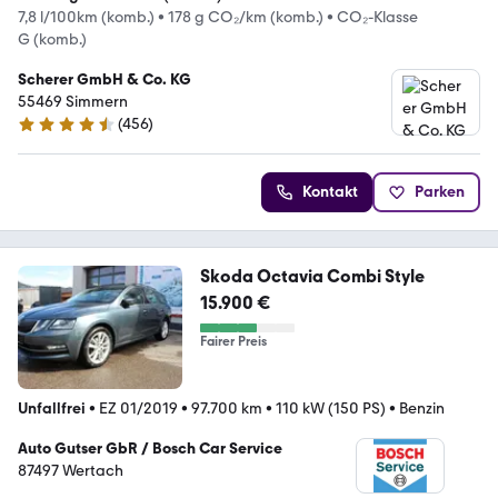
7,8 l/100km (komb.)
•
178 g CO₂/km (komb.)
•
CO₂-Klasse
G (komb.)
Scherer GmbH & Co. KG
55469 Simmern
(
456
)
4.3 Sterne
Kontakt
Parken
Skoda Octavia Combi Style
15.900 €
Fairer Preis
Unfallfrei
•
EZ 01/2019
•
97.700 km
•
110 kW (150 PS)
•
Benzin
Auto Gutser GbR / Bosch Car Service
87497 Wertach