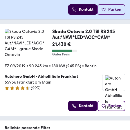
Kontakt
Parken
Skoda Octavia 2.0 TSI RS 245
Aut.*NAVI*LED*ACC*CAM*
21.430 €
Guter Preis
EZ 09/2019
•
90.243 km
•
180 kW (245 PS)
•
Benzin
Autohero GmbH - Abholfiliale Frankfurt
65936 Frankfurt am Main
(
293
)
4.6 Sterne
Kontakt
Parken
Beliebte passende Filter