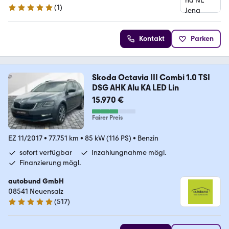
(
1
)
5 Sterne
Kontakt
Parken
Skoda Octavia III Combi 1.0 TSI
DSG AHK Alu KA LED Lin
15.970 €
Fairer Preis
EZ 11/2017
•
77.751 km
•
85 kW (116 PS)
•
Benzin
sofort verfügbar
Inzahlungnahme mögl.
Finanzierung mögl.
autobund GmbH
08541 Neuensalz
(
517
)
4.8 Sterne