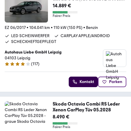
1.HAND ANHÄNGERKUPPLUNG
14.889 €
Fairer Preis
EZ 06/2017
•
104.041 km
•
110 kW (150 PS)
•
Benzin
LED SCHEINWERFER
CARPLAY APPLE/ANDROID
SCHECKHEFTGEPFLEGT
Autohaus Liebe GmbH Leipzig
04103 Leipzig
(
117
)
4.1 Sterne
Kontakt
Parken
Skoda Octavia Combi RS Leder
Xenon CarPlay Tüv 05.2028
8.490 €
Fairer Preis