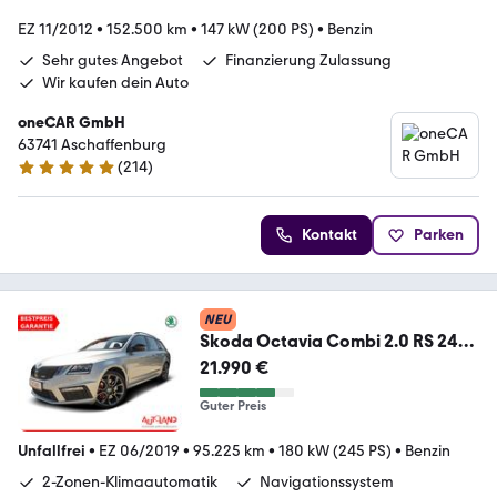
EZ 11/2012
•
152.500 km
•
147 kW (200 PS)
•
Benzin
Sehr gutes Angebot
Finanzierung Zulassung
Wir kaufen dein Auto
oneCAR GmbH
63741 Aschaffenburg
(
214
)
4.8 Sterne
Kontakt
Parken
NEU
Skoda Octavia Combi 2.0 RS 245
LED Navi Sitzheizung
21.990 €
Guter Preis
Unfallfrei
•
EZ 06/2019
•
95.225 km
•
180 kW (245 PS)
•
Benzin
2-Zonen-Klimaautomatik
Navigationssystem