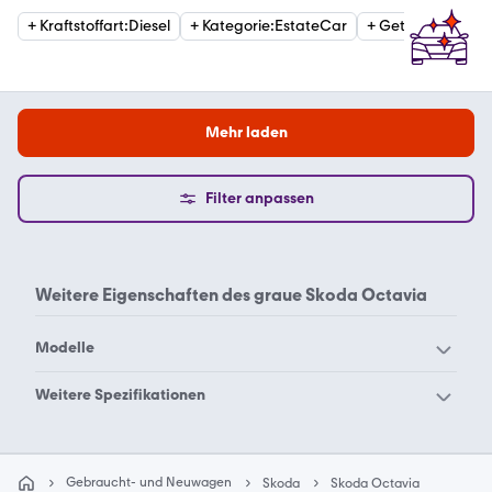
+
Kraftstoffart
:
Diesel
+
Kategorie
:
EstateCar
+
Getriebe
:
Autom
Mehr laden
Filter anpassen
Weitere Eigenschaften des
graue Skoda Octavia
Modelle
Skoda 105
Skoda 120
Weitere Spezifikationen
Skoda 130
Skoda Citigo
Skoda Octavia blau
Skoda Octavia grün
Skoda Elroq
Skoda Enyaq
Skoda Octavia rot
Skoda Octavia schwarz
Gebraucht- und Neuwagen
Skoda
Skoda Octavia