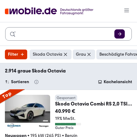
Filter
Skoda Octavia
Grau
Beschädigte Fahrz
2.914 graue Skoda Octavia
Sortieren
Kachelansicht
Top
Gesponsert
Skoda Octavia Combi RS 2,0 TSI
DSG AHK/ Navi/ Assisten
40.990 €
19% MwSt.
Guter Preis
Neuwagen
•
195 kW (265 PS)
•
Benzin