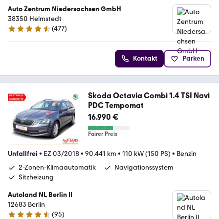
Auto Zentrum Niedersachsen GmbH
38350 Helmstedt
(
477
)
4.5 Sterne
Kontakt
Parken
Skoda Octavia Combi 1.4 TSI Navi
PDC Tempomat
16.990 €
Fairer Preis
Unfallfrei
•
EZ 03/2018
•
90.441 km
•
110 kW (150 PS)
•
Benzin
2-Zonen-Klimaautomatik
Navigationssystem
Sitzheizung
Autoland NL Berlin II
12683 Berlin
(
95
)
4.7 Sterne