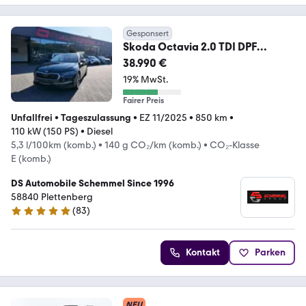
Gesponsert
Skoda Octavia 2.0 TDI DPF
Pano/Standheizung/18Zoll
38.990 €
19% MwSt.
Fairer Preis
Unfallfrei
•
Tageszulassung
•
EZ 11/2025
•
850 km
•
110 kW (150 PS)
•
Diesel
5,3 l/100km (komb.)
•
140 g CO₂/km (komb.)
•
CO₂-Klasse
E (komb.)
DS Automobile Schemmel Since 1996
58840 Plettenberg
(
83
)
5 Sterne
Kontakt
Parken
NEU