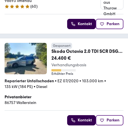
98693 Ilmenau
(
60
)
5 Sterne
Kontakt
Parken
Gesponsert
Skoda Octavia 2.0 TDI SCR DSG
4x4 RS Combi
24.400 €
Verhandlungsbasis
Erhöhter Preis
Reparierter Unfallschaden
•
EZ 07/2020
•
103.000 km
•
135 kW (184 PS)
•
Diesel
Privatanbieter
86757 Wallerstein
Kontakt
Parken