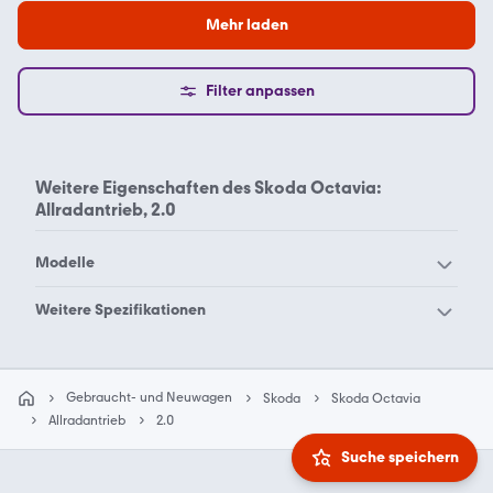
Mehr laden
Filter anpassen
Weitere Eigenschaften des
Skoda Octavia:
Allradantrieb, 2.0
Modelle
Skoda 105
Skoda 120
Weitere Spezifikationen
Skoda 130
Skoda Citigo
Skoda Octavia
Skoda Octavia
Skoda Elroq
Skoda Enyaq
Allradantrieb 1.6
Allradantrieb 1.8
Gebraucht- und Neuwagen
Skoda
Skoda Octavia
Skoda Fabia
Skoda Favorit
Skoda Octavia
Skoda Octavia
Allradantrieb
2.0
Allradantrieb 1.9
Allradantrieb RS
Skoda Felicia
Skoda Forman
Suche speichern
Skoda Octavia
Skoda Kamiq
Skoda Karoq