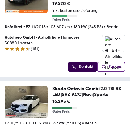
19.520 €
inkl. kostenlose Lieferung
Fairer Preis
Unfallfrei
•
EZ 11/2018
•
103.607 km
•
180 kW (245 PS)
•
Benzin
Autohero GmbH - Abholfiliale Hannover
30880 Laatzen
(
151
)
4.7 Sterne
Kontakt
Parken
Skoda Octavia Combi 2.0 TSI RS
LED|SHZ|ACC|Navi|Sports
16.295 €
Guter Preis
EZ 10/2017
•
110.012 km
•
169 kW (230 PS)
•
Benzin