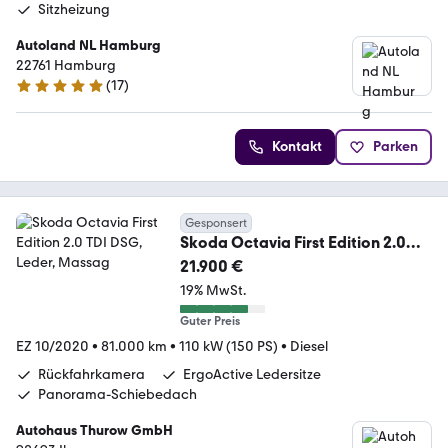
Sitzheizung
Autoland NL Hamburg
22761 Hamburg
(
17
)
4.9 Sterne
Kontakt
Parken
Gesponsert
Skoda Octavia First Edition 2.0
TDI DSG, Leder, Massag
21.900 €
19% MwSt.
Guter Preis
EZ 10/2020
•
81.000 km
•
110 kW (150 PS)
•
Diesel
Rückfahrkamera
ErgoActive Ledersitze
Panorama-Schiebedach
Autohaus Thurow GmbH