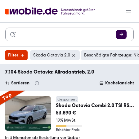
Filter
Skoda Octavia 2.0
Beschädigte Fahrzeuge: Ni
7.104 Skoda Octavia: Allradantrieb, 2.0
Sortieren
Kachelansicht
Top
Gesponsert
Skoda Octavia Combi 2.0 TSI RS
*DSG*PANO*AHK*EHECK* BC
53.890 €
19% MwSt.
Erhöhter Preis
In 3 Monaten ab Bestellung verfügbar