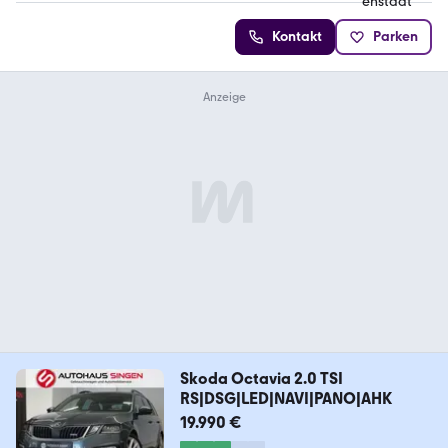
Kontakt
Parken
Skoda Octavia 2.0 TSI
RS|DSG|LED|NAVI|PANO|AHK
19.990 €