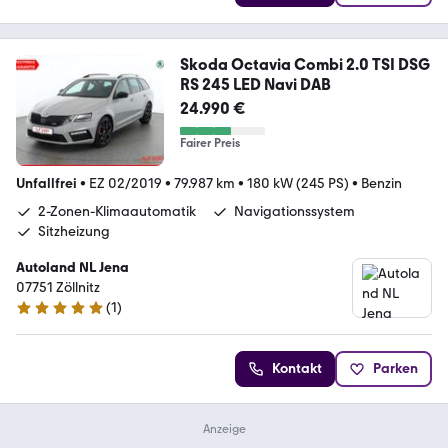
Skoda Octavia Combi 2.0 TSI DSG
RS 245 LED Navi DAB
24.990 €
Fairer Preis
Unfallfrei
•
EZ 02/2019
•
79.987 km
•
180 kW (245 PS)
•
Benzin
2-Zonen-Klimaautomatik
Navigationssystem
Sitzheizung
Autoland NL Jena
07751 Zöllnitz
(
1
)
5 Sterne
Kontakt
Parken