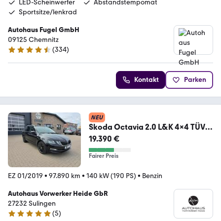
LED-Scheinwerfer
Abstandstempomat
Sportsitze/lenkrad
Autohaus Fugel GmbH
09125 Chemnitz
(
334
)
4.3 Sterne
Kontakt
Parken
NEU
Skoda Octavia 2.0 L&K 4x4 TÜV
Neu/Scheckh./LED/Pano.
19.390 €
Fairer Preis
EZ 01/2019
•
97.890 km
•
140 kW (190 PS)
•
Benzin
Autohaus Vorwerker Heide GbR
27232 Sulingen
(
5
)
4.9 Sterne