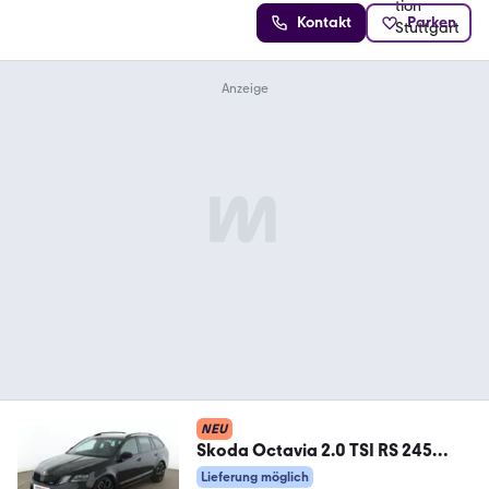
Kontakt
Parken
NEU
Skoda Octavia 2.0 TSI RS 245
Aut.*LED*NAVI*TEMPO*PDC*
Lieferung möglich