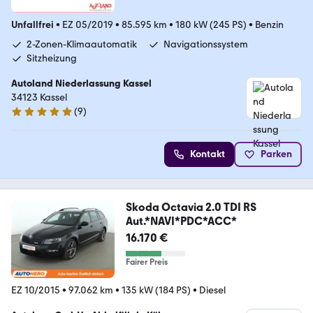
Unfallfrei
•
EZ 05/2019
•
85.595 km
•
180 kW (245 PS)
•
Benzin
2-Zonen-Klimaautomatik
Navigationssystem
Sitzheizung
Autoland Niederlassung Kassel
34123 Kassel
(
9
)
5 Sterne
Kontakt
Parken
Skoda Octavia 2.0 TDI RS
Aut.*NAVI*PDC*ACC*
16.170 €
Fairer Preis
EZ 10/2015
•
97.062 km
•
135 kW (184 PS)
•
Diesel