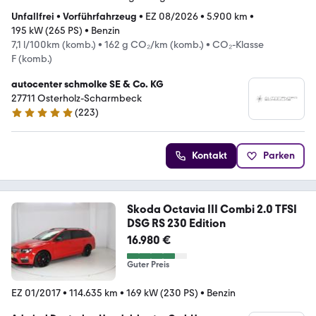
Unfallfrei
•
Vorführfahrzeug
•
EZ 08/2026
•
5.900 km
•
195 kW (265 PS)
•
Benzin
7,1 l/100km (komb.)
•
162 g CO₂/km (komb.)
•
CO₂-Klasse
F (komb.)
autocenter schmolke SE & Co. KG
27711 Osterholz-Scharmbeck
(
223
)
4.9 Sterne
Kontakt
Parken
Skoda Octavia III Combi 2.0 TFSI
DSG RS 230 Edition
16.980 €
Guter Preis
EZ 01/2017
•
114.635 km
•
169 kW (230 PS)
•
Benzin