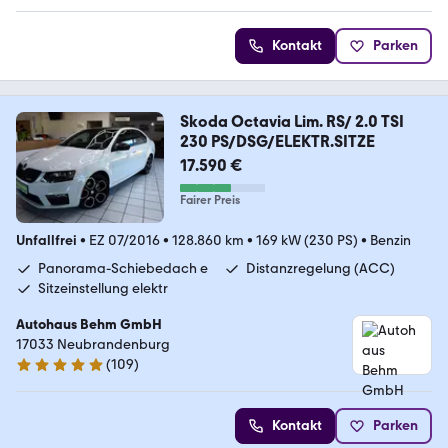
Kontakt
Parken
Skoda Octavia Lim. RS/ 2.0 TSI
230 PS/DSG/ELEKTR.SITZE
17.590 €
Fairer Preis
Unfallfrei
•
EZ 07/2016
•
128.860 km
•
169 kW (230 PS)
•
Benzin
Panorama-Schiebedach e
Distanzregelung (ACC)
Sitzeinstellung elektr
Autohaus Behm GmbH
17033 Neubrandenburg
(
109
)
5 Sterne
Kontakt
Parken