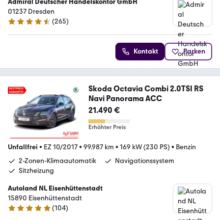
Admiral Deutscher Handelskontor GmbH
01237 Dresden
(
265
)
4.6 Sterne
Kontakt
Parken
Skoda Octavia Combi 2.0TSI RS
Navi Panorama ACC
21.490 €
Erhöhter Preis
Unfallfrei
•
EZ 10/2017
•
99.987 km
•
169 kW (230 PS)
•
Benzin
2-Zonen-Klimaautomatik
Navigationssystem
Sitzheizung
Autoland NL Eisenhüttenstadt
15890 Eisenhüttenstadt
(
104
)
4.8 Sterne