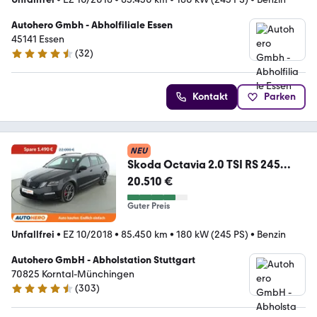
Autohero Gmbh - Abholfiliale Essen
45141 Essen
(
32
)
4.7 Sterne
Kontakt
Parken
NEU
Skoda Octavia 2.0 TSI RS 245
Aut.*NAV*ACC*PDC*SHZ*ALU*
20.510 €
Guter Preis
Unfallfrei
•
EZ 10/2018
•
85.450 km
•
180 kW (245 PS)
•
Benzin
Autohero GmbH - Abholstation Stuttgart
70825 Korntal-Münchingen
(
303
)
4.4 Sterne