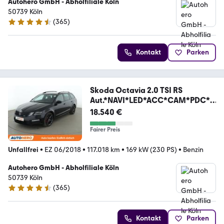
Autohero GmbH - Abholfiliale Köln
50739 Köln
(
365
)
4.6 Sterne
Kontakt
Parken
Skoda Octavia 2.0 TSI RS
Aut.*NAVI*LED*ACC*CAM*PDC*S
HZ
18.540 €
Fairer Preis
Unfallfrei
•
EZ 06/2018
•
117.018 km
•
169 kW (230 PS)
•
Benzin
Autohero GmbH - Abholfiliale Köln
50739 Köln
(
365
)
4.6 Sterne
Kontakt
Parken