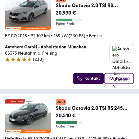
Skoda Octavia 2.0 TSI RS
Aut*NAVI*LED*ACC*CAM*PDC*S
20.990 €
HZ*
Fairer Preis
EZ 07/2018
•
92.107 km
•
169 kW (230 PS)
•
Benzin
Autohero GmbH - Abholstation München
85375 Neufahrn b. Freising
(
230
)
4.4 Sterne
Kontakt
Parken
NEU
Skoda Octavia 2.0 TSI RS 245
Aut.*NAV*ACC*PDC*SHZ*ALU*
20.510 €
Guter Preis
Unfallfrei
•
EZ 10/2018
•
85.450 km
•
180 kW (245 PS)
•
Benzin