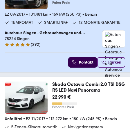
Fairer Preis
EZ 09/2017
•
101.481 km
•
169 kW (230 PS)
•
Benzin
TEMPOMAT
SMARTLINK+
12 MONATE GARANTIE
Autohaus Singen - Gebrauchtwagen und
Automobilservice
78224 Singen
(
292
)
5 Sterne
Kontakt
Parken
Skoda Octavia Combi 2.0 TSI DSG
RS LED Navi Panorama
22.990 €
Erhöhter Preis
Unfallfrei
•
EZ 11/2017
•
112.272 km
•
180 kW (245 PS)
•
Benzin
2-Zonen-Klimaautomatik
Navigationssystem