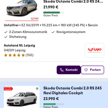
Skoda Octavia Combi 2.0 RS 245
LED Navi Sitzheizung
21.990 €
Guter Preis
Unfallfrei
•
EZ 06/2019
•
95.225 km
•
180 kW (245 PS)
•
Benzin
2-Zonen-Klimaautomatik
Navigationssystem
Sitzheizung
Autoland NL Leipzig
04209 Leipzig
(
150
)
4.8 Sterne
Kontakt
Parken
Skoda Octavia Combi 2.0 RS 245
Navi Digitales Cockpit
23.990 €
Fairer Preis