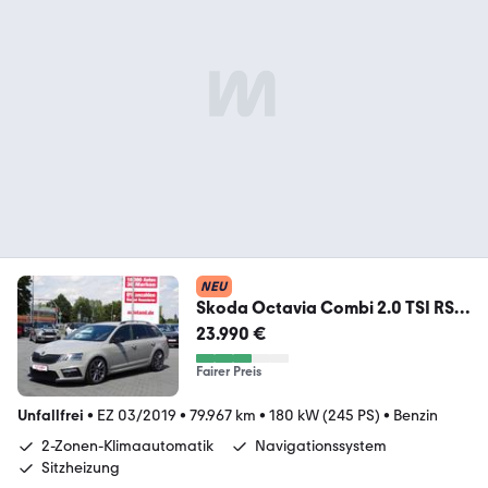
NEU
Skoda Octavia Combi 2.0 TSI RS
245 Navi Kamera Sitzhei
23.990 €
Fairer Preis
Unfallfrei
•
EZ 03/2019
•
79.967 km
•
180 kW (245 PS)
•
Benzin
2-Zonen-Klimaautomatik
Navigationssystem
Sitzheizung