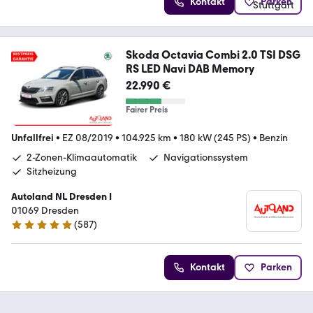
Kontakt
Parken
Skoda Octavia Combi 2.0 TSI DSG
RS LED Navi DAB Memory
22.990 €
Fairer Preis
Unfallfrei
•
EZ 08/2019
•
104.925 km
•
180 kW (245 PS)
•
Benzin
2-Zonen-Klimaautomatik
Navigationssystem
Sitzheizung
Autoland NL Dresden I
01069 Dresden
(
587
)
4.8 Sterne
Kontakt
Parken