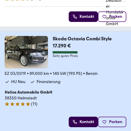
4.6 Sterne
Kontakt
Parken
Skoda Octavia Combi Style
17.290 €
Sehr guter Preis
EZ 03/2019
•
89.000 km
•
140 kW (190 PS)
•
Benzin
HU Neu
Finanzierung
Helios Automobile GmbH
38350 Helmstedt
(
11
)
4.8 Sterne
Kontakt
Parken