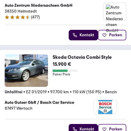
Auto Zentrum Niedersachsen GmbH
38350 Helmstedt
(
477
)
4.5 Sterne
Kontakt
Parken
Skoda Octavia Combi Style
15.900 €
Fairer Preis
Unfallfrei
•
EZ 01/2019
•
97.700 km
•
110 kW (150 PS)
•
Benzin
Auto Gutser GbR / Bosch Car Service
87497 Wertach
Kontakt
Parken