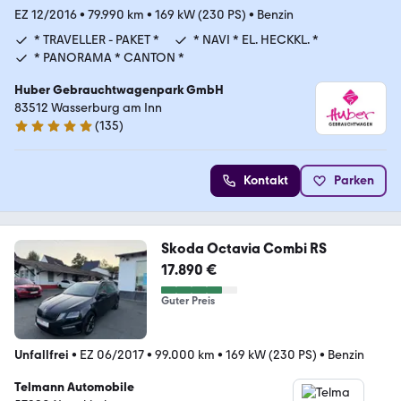
EZ 12/2016
•
79.990 km
•
169 kW (230 PS)
•
Benzin
* TRAVELLER - PAKET *
* NAVI * EL. HECKKL. *
* PANORAMA * CANTON *
Huber Gebrauchtwagenpark GmbH
83512 Wasserburg am Inn
(
135
)
5 Sterne
Kontakt
Parken
Skoda Octavia Combi RS
17.890 €
Guter Preis
Unfallfrei
•
EZ 06/2017
•
99.000 km
•
169 kW (230 PS)
•
Benzin
Telmann Automobile