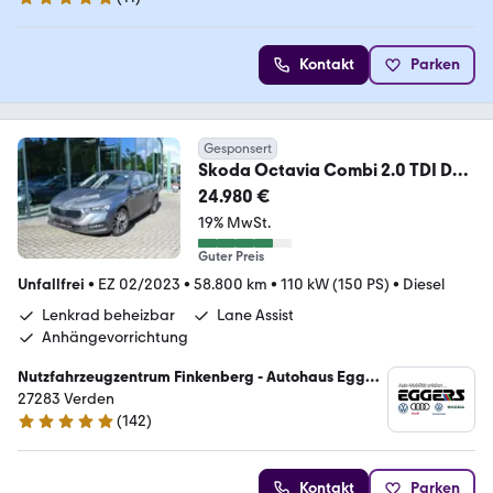
4.8 Sterne
Kontakt
Parken
Gesponsert
Skoda Octavia Combi 2.0 TDI DSG
Tour *LED*StaHzg*AHK
24.980 €
19% MwSt.
Guter Preis
Unfallfrei
•
EZ 02/2023
•
58.800 km
•
110 kW (150 PS)
•
Diesel
Lenkrad beheizbar
Lane Assist
Anhängevorrichtung
Nutzfahrzeugzentrum Finkenberg - Autohaus Eggers
GmbH
27283 Verden
(
142
)
4.9 Sterne
Kontakt
Parken