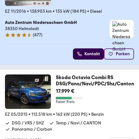
EZ 11/2016
•
138.903 km
•
135 kW (184 PS)
•
Diesel
Auto Zentrum Niedersachsen GmbH
38350 Helmstedt
(
477
)
4.5 Sterne
Kontakt
Parken
Skoda Octavia Combi RS
DSG/Pano/Navi/PDC/Shz/Canton
17.999 €
Fairer Preis
EZ 05/2015
•
112.518 km
•
162 kW (220 PS)
•
Benzin
DSG / VRS / SHZ
Temp / Navi / CANTON
Panorama / Carbon