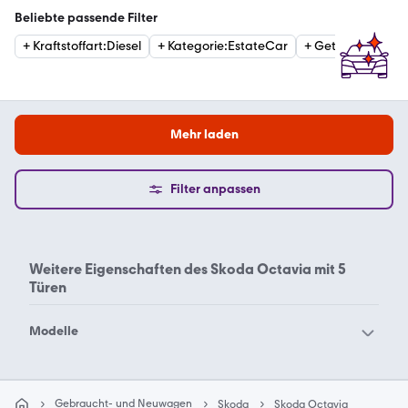
Beliebte passende Filter
+
Kraftstoffart
:
Diesel
+
Kategorie
:
EstateCar
+
Getriebe
:
Autom
Mehr laden
Filter anpassen
Weitere Eigenschaften des
Skoda Octavia mit 5
Türen
Modelle
Skoda 105
Skoda 120
Skoda 130
Skoda Citigo
Gebraucht- und Neuwagen
Skoda
Skoda Octavia