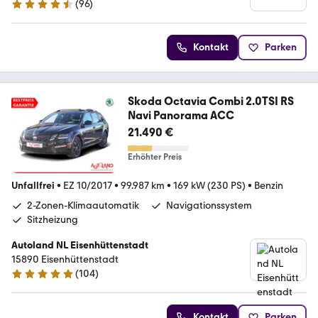
(
96
)
4.7 Sterne
Kontakt
Parken
Skoda Octavia Combi 2.0TSI RS
Navi Panorama ACC
21.490 €
Erhöhter Preis
Unfallfrei
•
EZ 10/2017
•
99.987 km
•
169 kW (230 PS)
•
Benzin
2-Zonen-Klimaautomatik
Navigationssystem
Sitzheizung
Autoland NL Eisenhüttenstadt
15890 Eisenhüttenstadt
(
104
)
4.8 Sterne
Kontakt
Parken