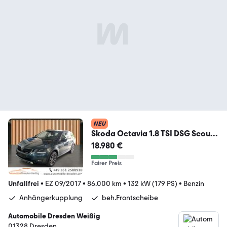
NEU
Skoda Octavia 1.8 TSI DSG Scout
4x4*LED*Navi*DAB
18.980 €
Fairer Preis
Unfallfrei
•
EZ 09/2017
•
86.000 km
•
132 kW (179 PS)
•
Benzin
Anhängerkupplung
beh.Frontscheibe
Automobile Dresden Weißig
01328 Dresden