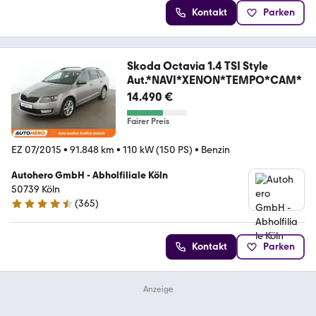
Kontakt
Parken
Skoda Octavia 1.4 TSI Style
Aut.*NAVI*XENON*TEMPO*CAM*
14.490 €
Fairer Preis
EZ 07/2015
•
91.848 km
•
110 kW (150 PS)
•
Benzin
Autohero GmbH - Abholfiliale Köln
50739 Köln
(
365
)
4.6 Sterne
Kontakt
Parken