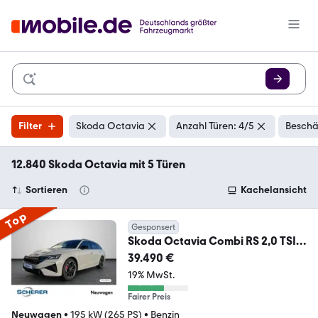
Filter
Skoda Octavia
Anzahl Türen: 4/5
Beschä
12.840 Skoda Octavia mit 5 Türen
Sortieren
Kachelansicht
Top
Gesponsert
Skoda Octavia Combi RS 2,0 TSI
195 kW 265PS 7-Gang-DS
39.490 €
19% MwSt.
Fairer Preis
Neuwagen
•
195 kW (265 PS)
•
Benzin