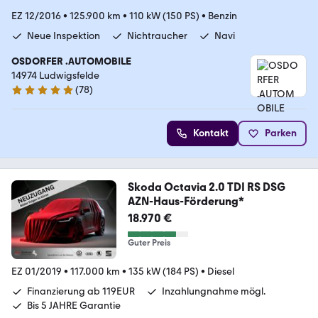
EZ 12/2016
•
125.900 km
•
110 kW (150 PS)
•
Benzin
Neue Inspektion
Nichtraucher
Navi
OSDORFER .AUTOMOBILE
14974 Ludwigsfelde
(
78
)
5 Sterne
Kontakt
Parken
Skoda Octavia 2.0 TDI RS DSG
AZN-Haus-Förderung*
18.970 €
Guter Preis
EZ 01/2019
•
117.000 km
•
135 kW (184 PS)
•
Diesel
Finanzierung ab 119EUR
Inzahlungnahme mögl.
Bis 5 JAHRE Garantie