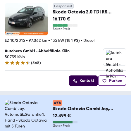
Gesponsert
Skoda Octavia 2.0 TDI RS
Aut.*NAVI*PDC*ACC*
16.170 €
Fairer Preis
EZ 10/2015
•
97.062 km
•
135 kW (184 PS)
•
Diesel
Autohero GmbH - Abholfiliale Köln
50739 Köln
(
365
)
4.6 Sterne
Kontakt
Parken
NEU
Skoda Octavia Combi Joy,
Automatik.Garantie.1. Hand
12.399 €
Guter Preis