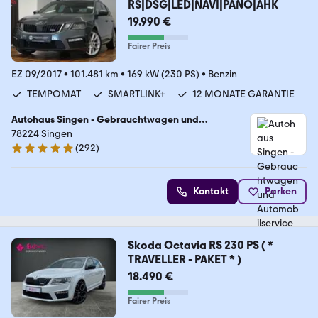
RS|DSG|LED|NAVI|PANO|AHK
19.990 €
Fairer Preis
EZ 09/2017
•
101.481 km
•
169 kW (230 PS)
•
Benzin
TEMPOMAT
SMARTLINK+
12 MONATE GARANTIE
Autohaus Singen - Gebrauchtwagen und
Automobilservice
78224 Singen
(
292
)
5 Sterne
Kontakt
Parken
Skoda Octavia RS 230 PS ( *
TRAVELLER - PAKET * )
18.490 €
Fairer Preis