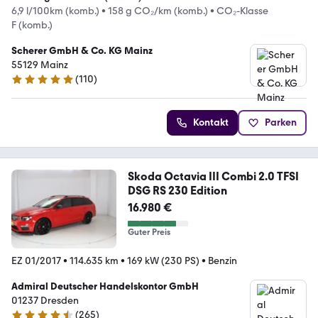
6,9 l/100km (komb.)
•
158 g CO₂/km (komb.)
•
CO₂-Klasse
F (komb.)
Scherer GmbH & Co. KG Mainz
55129 Mainz
(
110
)
4.9 Sterne
Kontakt
Parken
Skoda Octavia III Combi 2.0 TFSI
DSG RS 230 Edition
16.980 €
Guter Preis
EZ 01/2017
•
114.635 km
•
169 kW (230 PS)
•
Benzin
Admiral Deutscher Handelskontor GmbH
01237 Dresden
(
265
)