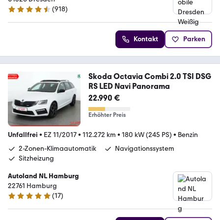
(
918
)
4.4 Sterne
Kontakt
Parken
Skoda Octavia Combi 2.0 TSI DSG
RS LED Navi Panorama
22.990 €
Erhöhter Preis
Unfallfrei
•
EZ 11/2017
•
112.272 km
•
180 kW (245 PS)
•
Benzin
2-Zonen-Klimaautomatik
Navigationssystem
Sitzheizung
Autoland NL Hamburg
22761 Hamburg
(
17
)
4.9 Sterne