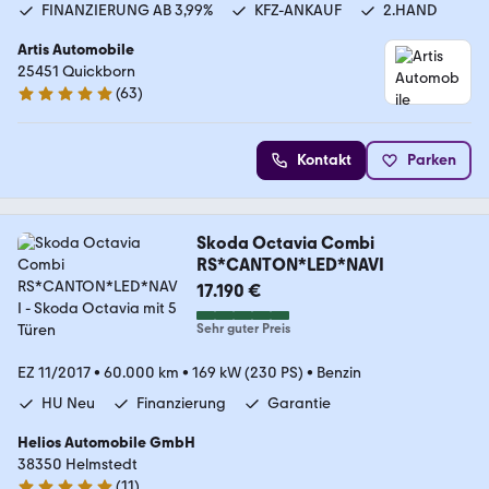
FINANZIERUNG AB 3,99%
KFZ-ANKAUF
2.HAND
Artis Automobile
25451 Quickborn
(
63
)
5 Sterne
Kontakt
Parken
Skoda Octavia Combi
RS*CANTON*LED*NAVI
17.190 €
Sehr guter Preis
EZ 11/2017
•
60.000 km
•
169 kW (230 PS)
•
Benzin
HU Neu
Finanzierung
Garantie
Helios Automobile GmbH
38350 Helmstedt
(
11
)