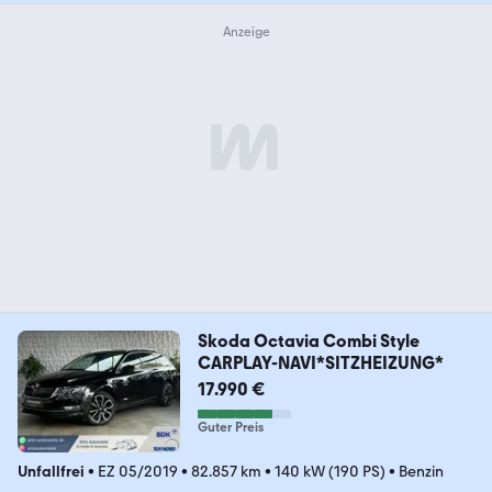
Skoda Octavia Combi Style
CARPLAY-NAVI*SITZHEIZUNG*
17.990 €
Guter Preis
Unfallfrei
•
EZ 05/2019
•
82.857 km
•
140 kW (190 PS)
•
Benzin