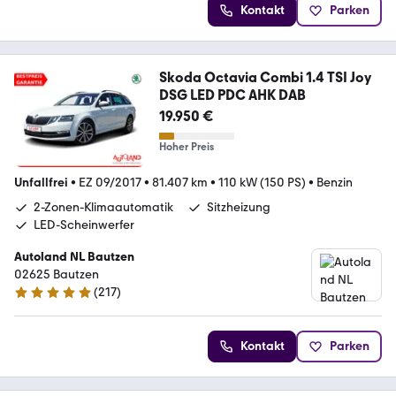
Kontakt
Parken
Skoda Octavia Combi 1.4 TSI Joy
DSG LED PDC AHK DAB
19.950 €
Hoher Preis
Unfallfrei
•
EZ 09/2017
•
81.407 km
•
110 kW (150 PS)
•
Benzin
2-Zonen-Klimaautomatik
Sitzheizung
LED-Scheinwerfer
Autoland NL Bautzen
02625 Bautzen
(
217
)
4.8 Sterne
Kontakt
Parken