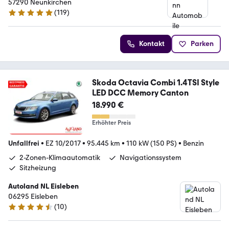
57290 Neunkirchen
(
119
)
5 Sterne
Kontakt
Parken
Skoda Octavia Combi 1.4TSI Style
LED DCC Memory Canton
18.990 €
Erhöhter Preis
Unfallfrei
•
EZ 10/2017
•
95.445 km
•
110 kW (150 PS)
•
Benzin
2-Zonen-Klimaautomatik
Navigationssystem
Sitzheizung
Autoland NL Eisleben
06295 Eisleben
(
10
)
4.6 Sterne