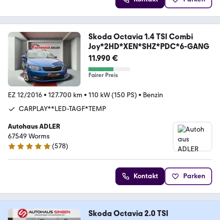
Skoda Octavia 1.4 TSI Combi
Joy*2HD*XEN*SHZ*PDC*6-GANG
11.990 €
Fairer Preis
EZ 12/2016
•
127.700 km
•
110 kW (150 PS)
•
Benzin
CARPLAY**LED-TAGF*TEMP
Autohaus ADLER
67549 Worms
(
578
)
4.9 Sterne
Kontakt
Parken
Skoda Octavia 2.0 TSI