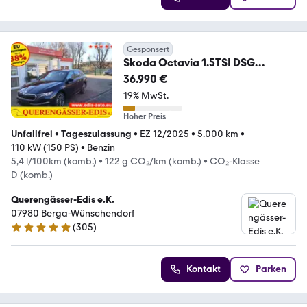
Gesponsert
Skoda Octavia 1.5TSI DSG
"130LET Premium" *Kessy*Ma...
36.990 €
19% MwSt.
Hoher Preis
Unfallfrei
•
Tageszulassung
•
EZ 12/2025
•
5.000 km
•
110 kW (150 PS)
•
Benzin
5,4 l/100km (komb.)
•
122 g CO₂/km (komb.)
•
CO₂-Klasse
D (komb.)
Querengässer-Edis e.K.
07980 Berga-Wünschendorf
(
305
)
4.8 Sterne
Kontakt
Parken