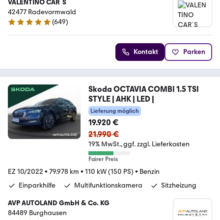
VALENTINO CAR´S
42477 Radevormwald
(
649
)
4.9 Sterne
Kontakt
Parken
Skoda OCTAVIA COMBI 1.5 TSI
STYLE | AHK | LED |
Lieferung möglich
19.920 €
21.990 €
19% MwSt.
ggf. zzgl. Lieferkosten
Fairer Preis
EZ 10/2022
•
79.978 km
•
110 kW (150 PS)
•
Benzin
Einparkhilfe
Multifunktionskamera
Sitzheizung
AVP AUTOLAND GmbH & Co. KG
84489 Burghausen