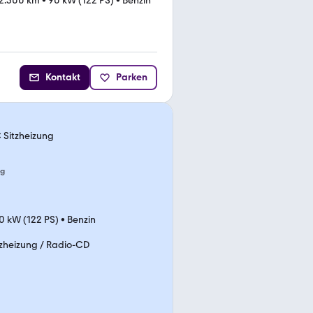
2.300 km
•
90 kW (122 PS)
•
Benzin
Kontakt
Parken
 Sitzheizung
ng
0 kW (122 PS)
•
Benzin
tzheizung / Radio-CD