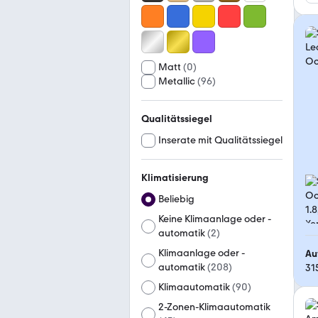
Matt
(
0
)
Metallic
(
96
)
Qualitätssiegel
Inserate mit Qualitätssiegel
Klimatisierung
Beliebig
Keine Klimaanlage oder -
automatik
(
2
)
Klimaanlage oder -
Au
automatik
(
208
)
31
Klimaautomatik
(
90
)
2-Zonen-Klimaautomatik