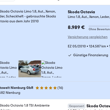
Skoda Octavia
Limo 1.8, Aut., Xenon, Lede
8.989 €
Ohne Bewertun
Versicherung vergleichen
EZ 05/2010
•
124.587 km
•
Günstige Finanzierung
towelt Nienburg GbR
(
16
)
4.8 Sterne
582 Nienburg
Skoda Octav
Gesponsert