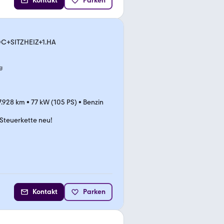
Kontakt
Parken
DC+SITZHEIZ+1.HA
g
7.928 km
•
77 kW (105 PS)
•
Benzin
Steuerkette neu!
Kontakt
Parken