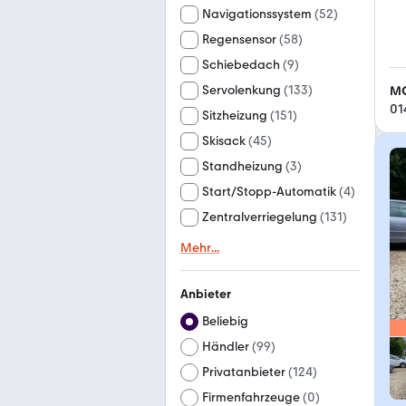
Navigationssystem
(
52
)
Regensensor
(
58
)
Schiebedach
(
9
)
Servolenkung
(
133
)
MG
01
Sitzheizung
(
151
)
Skisack
(
45
)
Standheizung
(
3
)
Start/Stopp-Automatik
(
4
)
Zentralverriegelung
(
131
)
Mehr
...
Anbieter
Beliebig
Händler
(
99
)
Privatanbieter
(
124
)
Firmenfahrzeuge
(
0
)