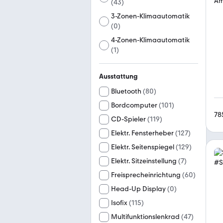
(
43
)
3-Zonen-Klimaautomatik
(
0
)
4-Zonen-Klimaautomatik
(
1
)
Ausstattung
Bluetooth
(
80
)
Bordcomputer
(
101
)
78
CD-Spieler
(
119
)
Elektr. Fensterheber
(
127
)
Elektr. Seitenspiegel
(
129
)
Elektr. Sitzeinstellung
(
7
)
Freisprecheinrichtung
(
60
)
Head-Up Display
(
0
)
Isofix
(
115
)
Multifunktionslenkrad
(
47
)