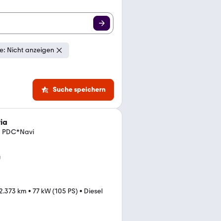
: Nicht anzeigen
Suche speichern
ia
D PDC*Navi
g
2.373 km
•
77 kW (105 PS)
•
Diesel