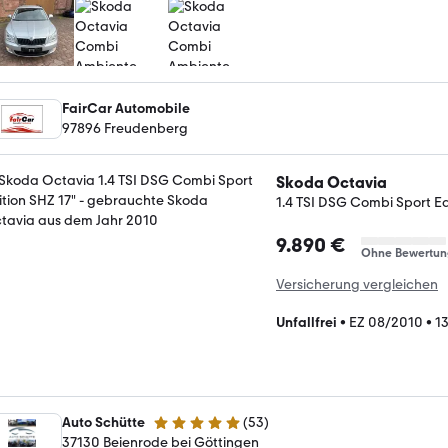
FairCar Automobile
97896 Freudenberg
Skoda Octavia
1.4 TSI DSG Combi Sport Ed
9.890 €
Ohne Bewertun
Versicherung vergleichen
Unfallfrei
•
EZ 08/2010
•
1
Auto Schütte
(
53
)
5 Sterne
37130 Beienrode bei Göttingen