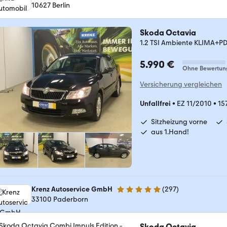
10627 Berlin
Skoda Octavia
1.2 TSI Ambiente KLIMA+P
5.990 €
Ohne Bewertun
Versicherung vergleichen
Unfallfrei
•
EZ 11/2010
•
15
Sitzheizung vorne
aus 1.Hand!
Krenz Autoservice GmbH
(
297
)
4.8 Sterne
33100 Paderborn
Skoda Octavia