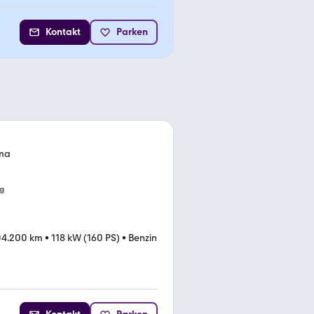
Kontakt
Parken
ima
g
04.200 km
•
118 kW (160 PS)
•
Benzin