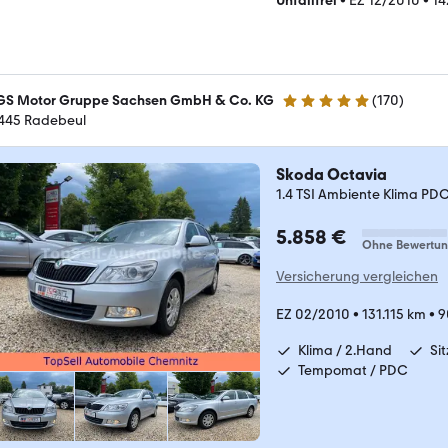
Unfallfrei
•
EZ 12/2010
•
14
S Motor Gruppe Sachsen GmbH & Co. KG
(
170
)
4.8 Sterne
445 Radebeul
Skoda Octavia
1.4 TSI Ambiente Klima PDC
5.858 €
Ohne Bewertu
Versicherung vergleichen
EZ 02/2010
•
131.115 km
•
9
Klima / 2.Hand
Si
Tempomat / PDC