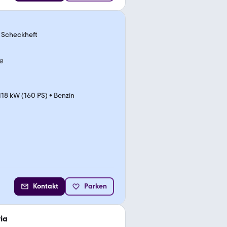
r, Scheckheft
g
118 kW (160 PS)
•
Benzin
Kontakt
Parken
ia