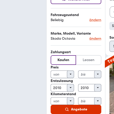
Fahrzeugzustand
Beliebig
ändern
S
Marke, Modell, Variante
So
Skoda Octavia
ändern
Zahlungsart
To
Kaufen
Leasen
Preis
Erstzulassung
Kilometerstand
Angebote