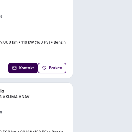
ng
49.000 km
•
118 kW (160 PS)
•
Benzin
Kontakt
Parken
ia
ZG #KLIMA #NAVI
ng