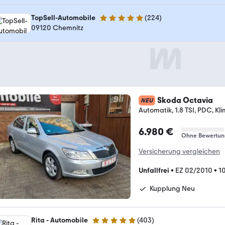
TopSell-Automobile
(
224
)
4.9 Sterne
09120 Chemnitz
Skoda Octavia
NEU
Automatik, 1.8 TSI, PDC, Kl
6.980 €
Ohne Bewertun
Versicherung vergleichen
Unfallfrei
•
EZ 02/2010
•
1
Kupplung Neu
Rita - Automobile
(
403
)
4.8 Sterne