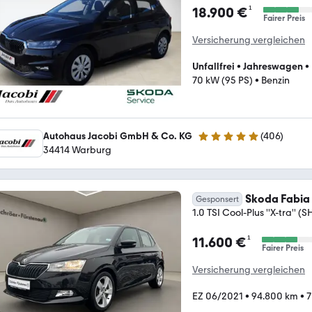
¹
18.900 €
Fairer Preis
Versicherung vergleichen
Unfallfrei
•
Jahreswagen
•
70 kW (95 PS)
•
Benzin
Autohaus Jacobi GmbH & Co. KG
(
406
)
4.9 Sterne
34414 Warburg
Skoda Fabia
Gesponsert
1.0 TSI Cool-Plus ''X-tra'' (S
¹
11.600 €
Fairer Preis
Versicherung vergleichen
EZ 06/2021
•
94.800 km
•
7