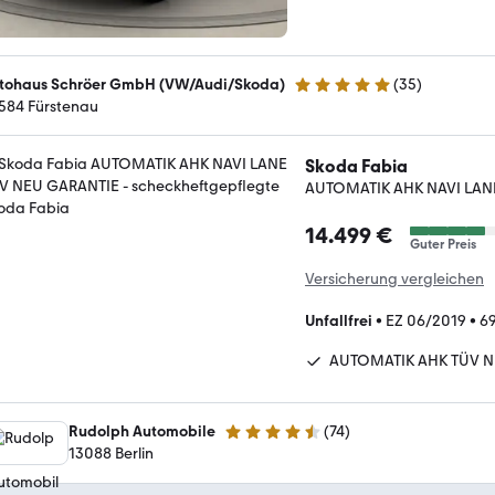
tohaus Schröer GmbH (VW/Audi/Skoda)
(
35
)
5 Sterne
584 Fürstenau
Skoda Fabia
AUTOMATIK AHK NAVI LAN
14.499 €
Guter Preis
Versicherung vergleichen
Unfallfrei
•
EZ 06/2019
•
6
AUTOMATIK AHK TÜV 
Rudolph Automobile
(
74
)
4.7 Sterne
13088 Berlin