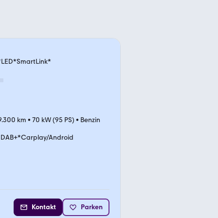
*LED*SmartLink*
9.300 km
•
70 kW (95 PS)
•
Benzin
DAB+*Carplay/Android
Kontakt
Parken