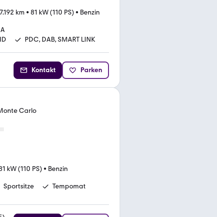
7.192 km
•
81 kW (110 PS)
•
Benzin
MA
ID
PDC, DAB, SMART LINK
Kontakt
Parken
 Monte Carlo
81 kW (110 PS)
•
Benzin
Sportsitze
Tempomat