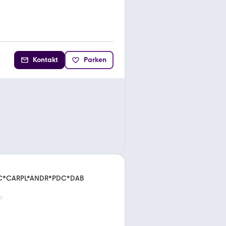
Kontakt
Parken
CC*CARPL*ANDR*PDC*DAB