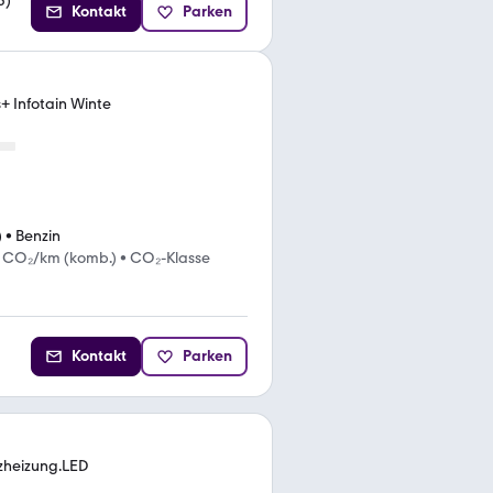
5
)
Kontakt
Parken
+ Infotain Winte
)
•
Benzin
g CO₂/km (komb.)
•
CO₂-Klasse
Kontakt
Parken
tzheizung.LED