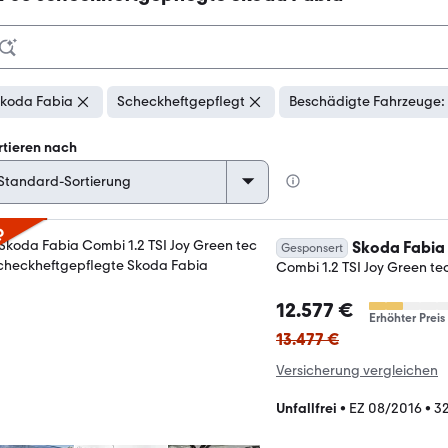
koda Fabia
Scheckheftgepflegt
Beschädigte Fahrzeuge: 
rtieren nach
p
Skoda Fabia
Gesponsert
Combi 1.2 TSI Joy Green te
12.577 €
Erhöhter Preis
13.477 €
Versicherung vergleichen
Unfallfrei
•
EZ 08/2016
•
3