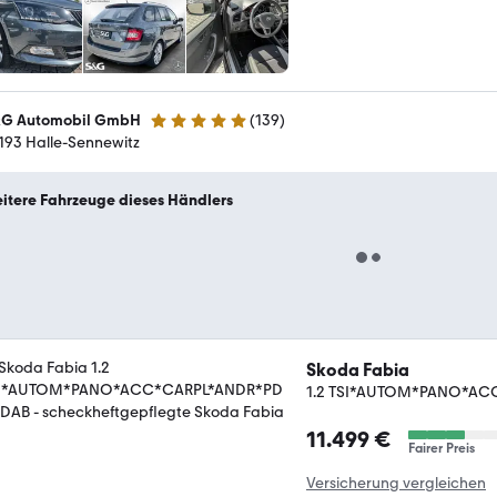
G Automobil GmbH
(
139
)
4.9 Sterne
193 Halle-Sennewitz
itere Fahrzeuge dieses Händlers
Skoda Fabia
1.2 TSI*AUTOM*PANO*A
11.499 €
Fairer Preis
Versicherung vergleichen