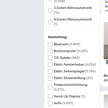
(
2.204
)
3-Zonen-Klimaautomatik
(
16
)
4-Zonen-Klimaautomatik
(
1
)
Ausstattung
Bluetooth
(
5.409
)
Bordcomputer
(
5.605
)
CD-Spieler
(
840
)
Elektr. Fensterheber
(
6.056
)
Elektr. Seitenspiegel
(
5.786
)
Au
Elektr. Sitzeinstellung
(
20
)
40
Freisprecheinrichtung
(
5.272
)
Head-Up Display
(
3
)
Isofix
(
6.001
)