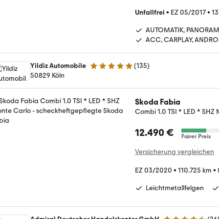
Unfallfrei
•
EZ 05/2017
•
13
AUTOMATIK, PANORA
ACC, CARPLAY, ANDRO
Yildiz Automobile
(
135
)
5 Sterne
50829 Köln
Skoda Fabia
Combi 1.0 TSI * LED * SHZ
12.490 €
Fairer Preis
Versicherung vergleichen
EZ 03/2020
•
110.725 km
•
Leichtmetallfelgen