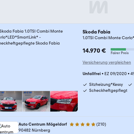
Skoda Fabia
1.0TSI Combi Monte Carlo
14.970 €
Fairer Preis
Versicherung vergleichen
Unfallfrei
•
EZ 09/2020
•
4
Sitzheizung*Kessy
Scheckheftgepflegt
Auto Centrum Mögeldorf
(
210
)
5 Sterne
90482 Nürnberg