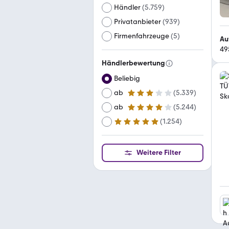
Händler
(
5.759
)
Privatanbieter
(
939
)
Firmenfahrzeuge
(
5
)
Au
49
Händlerbewertung
Beliebig
ab
(
5.339
)
3 Sterne
ab
(
5.244
)
4 Sterne
(
1.254
)
ab
5 Sterne
Weitere Filter