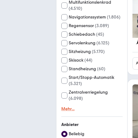
Multifunktionslenkrad
(
4.510
)
Navigationssystem
(
1.806
)
Regensensor
(
3.089
)
Schiebedach
(
45
)
Servolenkung
(
6.125
)
Sitzheizung
(
5.170
)
Skisack
(
44
)
Standheizung
(
60
)
Start/Stopp-Automatik
(
5.321
)
Zentralverriegelung
(
6.098
)
Mehr
...
Anbieter
Beliebig