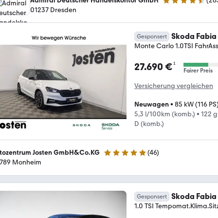
Admiral Deutscher Handelskontor GmbH
(
26
4.6 Sterne
01237 Dresden
Skoda Fabia
Gesponsert
Monte Carlo 1.0TSI FahrAss
¹
27.690 €
Fairer Preis
Versicherung vergleichen
Neuwagen
•
85 kW (116 PS
5,3 l/100km (komb.)
•
122 
D (komb.)
tozentrum Josten GmbH&Co.KG
(
46
)
4.9 Sterne
789 Monheim
Skoda Fabia
Gesponsert
1.0 TSI Tempomat.Klima.Si