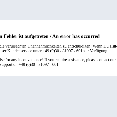
n Fehler ist aufgetreten / An error has occurred
 die verursachten Unannehmlichkeiten zu entschuldigen! Wenn Du Hilfe
unser Kundenservice unter +49 (0)30 - 81097 - 601 zur Verfügung.
se for any inconvenience! If you require assistance, please contact our
upport on +49 (0)30 - 81097 - 601.
e