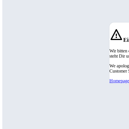
Ei
Wir bitten
steht Dir 
We apologi
Customer S
Homepag