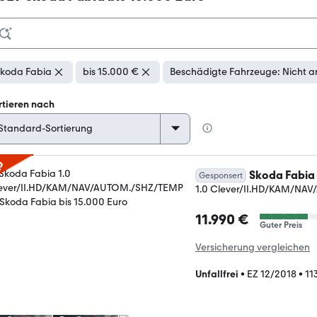
koda Fabia
bis 15.000 €
Beschädigte Fahrzeuge: Nicht a
rtieren nach
p
Skoda Fabia
Gesponsert
1.0 Clever/II.HD/KAM/NA
11.990 €
Guter Preis
Versicherung vergleichen
Unfallfrei
•
EZ 12/2018
•
11