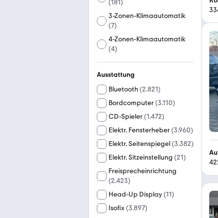
Rö
(
181
)
33
3-Zonen-Klimaautomatik
(
7
)
4-Zonen-Klimaautomatik
(
4
)
Ausstattung
Bluetooth
(
2.821
)
Bordcomputer
(
3.110
)
CD-Spieler
(
1.472
)
Elektr. Fensterheber
(
3.960
)
Elektr. Seitenspiegel
(
3.382
)
Au
Elektr. Sitzeinstellung
(
21
)
42
Freisprecheinrichtung
(
2.423
)
Head-Up Display
(
11
)
Isofix
(
3.897
)