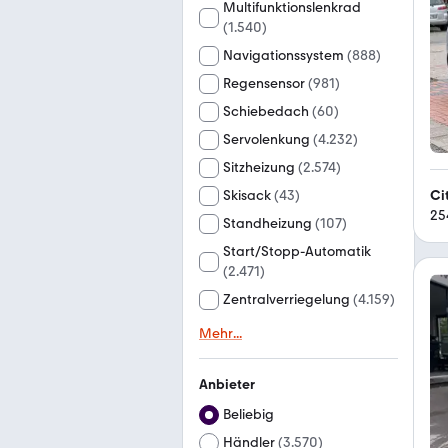
Multifunktionslenkrad
(
1.540
)
Navigationssystem
(
888
)
Regensensor
(
981
)
Schiebedach
(
60
)
Servolenkung
(
4.232
)
Sitzheizung
(
2.574
)
Ci
Skisack
(
43
)
25
Standheizung
(
107
)
Start/Stopp-Automatik
(
2.471
)
Zentralverriegelung
(
4.159
)
Mehr
...
Anbieter
Beliebig
Händler
(
3.570
)