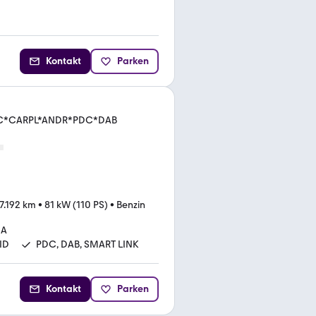
Kontakt
Parken
CC*CARPL*ANDR*PDC*DAB
7.192 km
•
81 kW (110 PS)
•
Benzin
MA
ID
PDC, DAB, SMART LINK
Kontakt
Parken