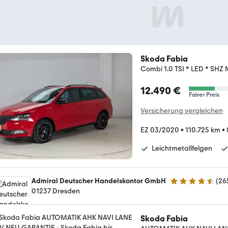
Skoda Fabia
Combi 1.0 TSI * LED * SHZ
12.490 €
Fairer Preis
Versicherung vergleichen
EZ 03/2020
•
110.725 km
•
Leichtmetallfelgen
Admiral Deutscher Handelskontor GmbH
(
26
4.6 Sterne
01237 Dresden
Skoda Fabia