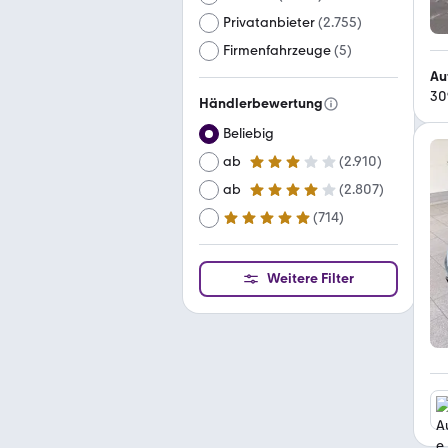
Privatanbieter
(
2.755
)
Firmenfahrzeuge
(
5
)
Au
30
Händlerbewertung
Beliebig
ab
(
2.910
)
3 Sterne
ab
(
2.807
)
4 Sterne
(
714
)
ab
5 Sterne
Weitere Filter