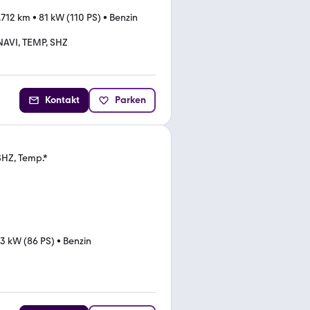
.712 km
•
81 kW (110 PS)
•
Benzin
NAVI, TEMP, SHZ
Kontakt
Parken
SHZ, Temp.*
3 kW (86 PS)
•
Benzin