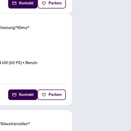
Kontakt
Parken
zheizung*Klima*
4 kW (60 PS)
•
Benzin
Kontakt
Parken
llwetterreifen*