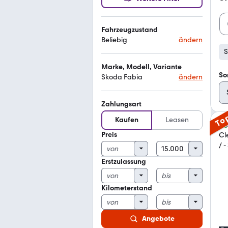
Fahrzeugzustand
Beliebig
ändern
S
Marke, Modell, Variante
So
Skoda Fabia
ändern
Zahlungsart
To
Kaufen
Leasen
Preis
Erstzulassung
Kilometerstand
Angebote