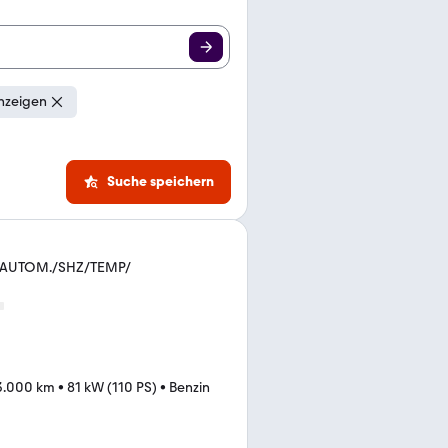
nzeigen
Suche speichern
V/AUTOM./SHZ/TEMP/
3.000 km
•
81 kW (110 PS)
•
Benzin