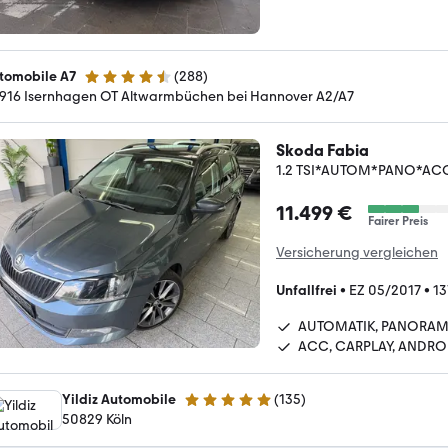
tomobile A7
(
288
)
4.7 Sterne
916 Isernhagen OT Altwarmbüchen bei Hannover A2/A7
Skoda Fabia
1.2 TSI*AUTOM*PANO*A
11.499 €
Fairer Preis
Versicherung vergleichen
Unfallfrei
•
EZ 05/2017
•
13
AUTOMATIK, PANORA
ACC, CARPLAY, ANDRO
Yildiz Automobile
(
135
)
5 Sterne
50829 Köln