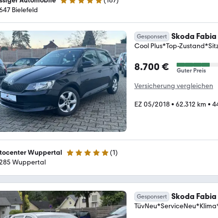
ssiger Automobile
(
167
)
4.9 Sterne
647 Bielefeld
Skoda Fabia
Gesponsert
Cool Plus*Top-Zustand*Sit
8.700 €
Guter Preis
Versicherung vergleichen
EZ 05/2018
•
62.312 km
•
4
tocenter Wuppertal
(
1
)
5 Sterne
285 Wuppertal
Skoda Fabia
Gesponsert
TüvNeu*ServiceNeu*Klima*A