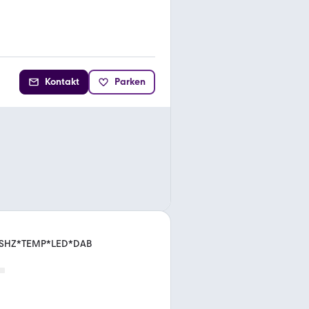
Kontakt
Parken
I*SHZ*TEMP*LED*DAB