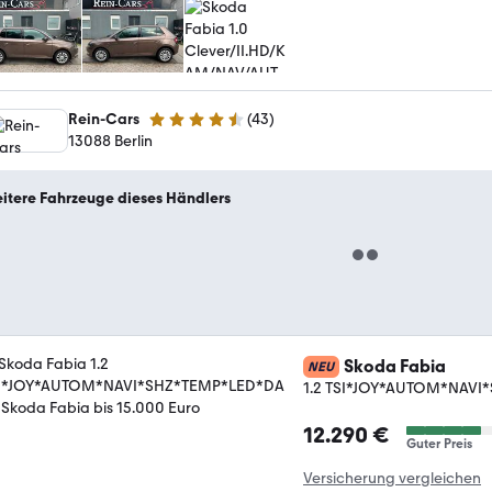
Rein-Cars
(
43
)
4.7 Sterne
13088 Berlin
itere Fahrzeuge dieses Händlers
Skoda Fabia
NEU
1.2 TSI*JOY*AUTOM*NAV
12.290 €
Guter Preis
Versicherung vergleichen