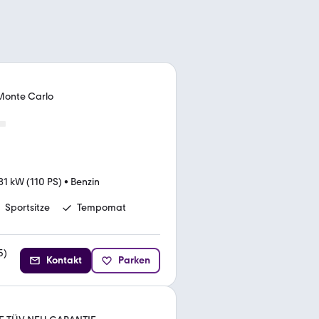
 Monte Carlo
81 kW (110 PS)
•
Benzin
Sportsitze
Tempomat
5
)
Kontakt
Parken