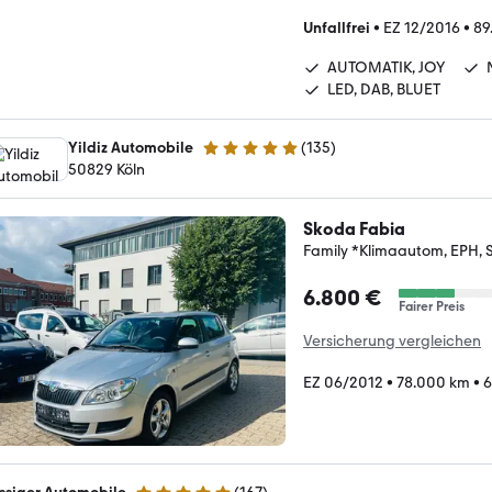
Unfallfrei
•
EZ 12/2016
•
89
AUTOMATIK, JOY
LED, DAB, BLUET
Yildiz Automobile
(
135
)
5 Sterne
50829 Köln
Skoda Fabia
Family *Klimaautom, EPH, 
6.800 €
Fairer Preis
Versicherung vergleichen
EZ 06/2012
•
78.000 km
•
6