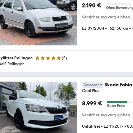
2.190 €
Ohne Bewertun
Versicherung vergleichen
EZ 09/2004
•
162.150 km
•
tyflitzer Rellingen
(
5
)
5 Sterne
462 Rellingen
Skoda Fabia
Gesponsert
Cool Plus
8.999 €
Guter Preis
Versicherung vergleichen
Unfallfrei
•
EZ 11/2017
•
80