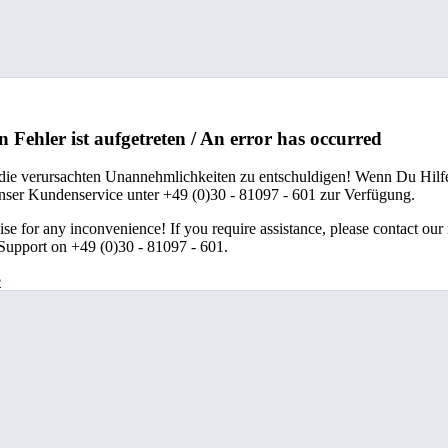
n Fehler ist aufgetreten / An error has occurred
 die verursachten Unannehmlichkeiten zu entschuldigen! Wenn Du Hilfe
unser Kundenservice unter +49 (0)30 - 81097 - 601 zur Verfügung.
se for any inconvenience! If you require assistance, please contact our
upport on +49 (0)30 - 81097 - 601.
e