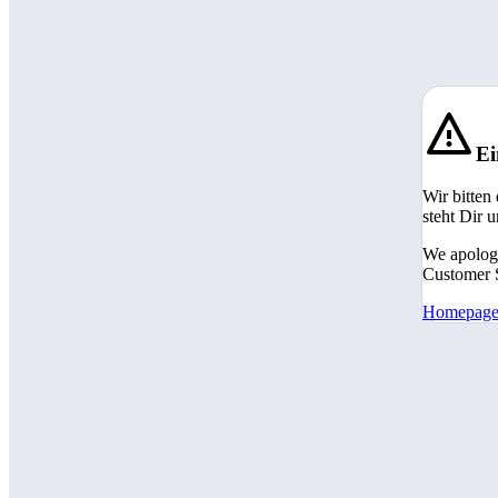
Ei
Wir bitten
steht Dir 
We apologi
Customer S
Homepag