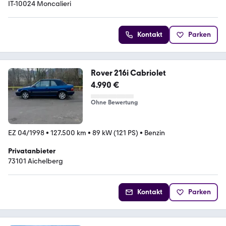
IT-10024 Moncalieri
Kontakt
Parken
Rover 216i Cabriolet
4.990 €
Ohne Bewertung
EZ 04/1998
•
127.500 km
•
89 kW (121 PS)
•
Benzin
Privatanbieter
73101 Aichelberg
Kontakt
Parken