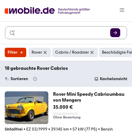
Filter
Rover
Cabrio / Roadster
Beschädigte Fa
18 gebrauchte Rover Cabrios
Sortieren
Kachelansicht
Rover Mini Speedy Cabrioumbau
von Mengers
35.000 €
Ohne Bewertung
Unfallfrei
•
EZ 03/1999
•
39.145 km
•
57 kW (77 PS)
•
Benzin