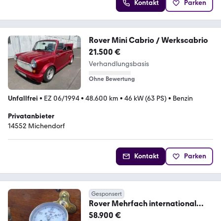
Kontakt
Parken
Rover Mini Cabrio / Werkscabrio
21.500 €
Verhandlungsbasis
Ohne Bewertung
Unfallfrei
•
EZ 06/1994
•
48.600 km
•
46 kW (63 PS)
•
Benzin
Privatanbieter
14552 Michendorf
Kontakt
Parken
Gesponsert
Rover Mehrfach international
ausgezeichnet
58.900 €