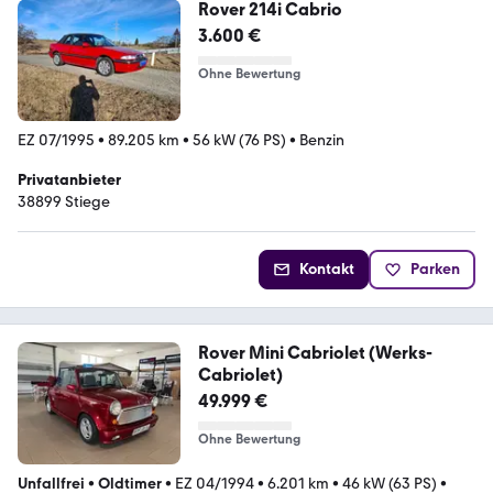
Rover 214i Cabrio
3.600 €
Ohne Bewertung
EZ 07/1995
•
89.205 km
•
56 kW (76 PS)
•
Benzin
Privatanbieter
38899 Stiege
Kontakt
Parken
Rover Mini Cabriolet (Werks-
Cabriolet)
49.999 €
Ohne Bewertung
Unfallfrei
•
Oldtimer
•
EZ 04/1994
•
6.201 km
•
46 kW (63 PS)
•