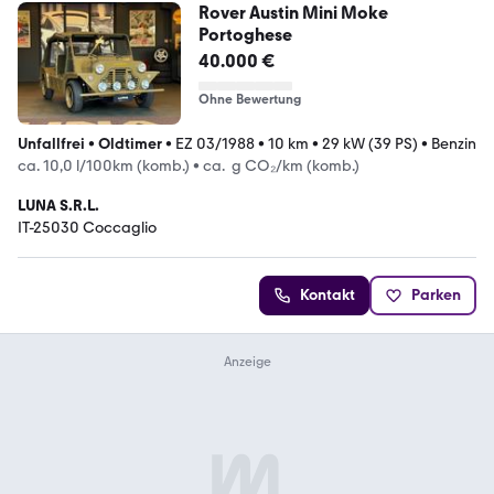
Rover Austin Mini Moke
Portoghese
40.000 €
Ohne Bewertung
Unfallfrei
•
Oldtimer
•
EZ 03/1988
•
10 km
•
29 kW (39 PS)
•
Benzin
ca. 10,0 l/100km (komb.)
•
ca. g CO₂/km (komb.)
LUNA S.R.L.
IT-25030 Coccaglio
Kontakt
Parken