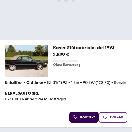
Rover 216i cabriolet del 1993
2.899 €
Ohne Bewertung
Unfallfrei
•
Oldtimer
•
EZ 01/1993
•
1 km
•
90 kW (122 PS)
•
Benzin
NERVESAUTO SRL
IT-31040 Nervesa della Battaglia
Kontakt
Parken