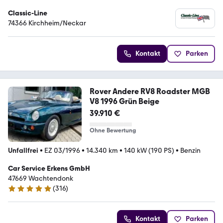
Classic-Line
74366 Kirchheim/Neckar
Kontakt
Parken
Rover Andere RV8 Roadster MGB
V8 1996 Grün Beige
39.910 €
Ohne Bewertung
Unfallfrei
•
EZ 03/1996
•
14.340 km
•
140 kW (190 PS)
•
Benzin
Car Service Erkens GmbH
47669 Wachtendonk
(
316
)
4.9 Sterne
Kontakt
Parken