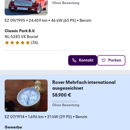
Ohne Bewertung
EZ 09/1995
•
24.459 km
•
46 kW (63 PS)
•
Benzin
Classic Park B.V.
NL-5283 VK Boxtel
(
36
)
5 Sterne
Kontakt
Parken
Rover Mehrfach international
ausgezeichnet
58.900 €
Ohne Bewertung
EZ 07/1914
•
1.696 km
•
21 kW (29 PS)
•
Benzin
Gewerbe