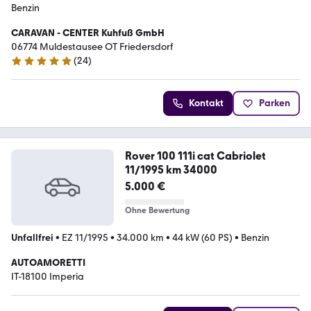
Benzin
CARAVAN - CENTER Kuhfuß GmbH
06774 Muldestausee OT Friedersdorf
(
24
)
5 Sterne
Kontakt
Parken
Rover 100 111i cat Cabriolet
11/1995 km 34000
5.000 €
Ohne Bewertung
Unfallfrei
•
EZ 11/1995
•
34.000 km
•
44 kW (60 PS)
•
Benzin
AUTOAMORETTI
IT-18100 Imperia