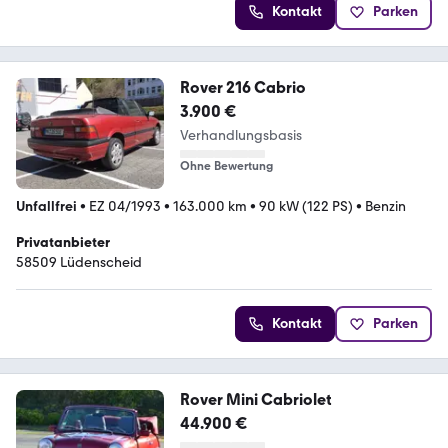
Kontakt
Parken
Rover 216 Cabrio
3.900 €
Verhandlungsbasis
Ohne Bewertung
Unfallfrei
•
EZ 04/1993
•
163.000 km
•
90 kW (122 PS)
•
Benzin
Privatanbieter
58509 Lüdenscheid
Kontakt
Parken
Rover Mini Cabriolet
44.900 €