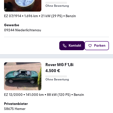
Ohne Bewertung
EZ 07/1914
•
1.696 km
•
21 kW (29 PS)
•
Benzin
Gewerbe
09244 Niederlichtenau
Kontakt
Parken
Rover MG F 1,8i
4.500 €
Ohne Bewertung
EZ 12/2000
•
141.000 km
•
88 kW (120 PS)
•
Benzin
Privatanbieter
58675 Hemer