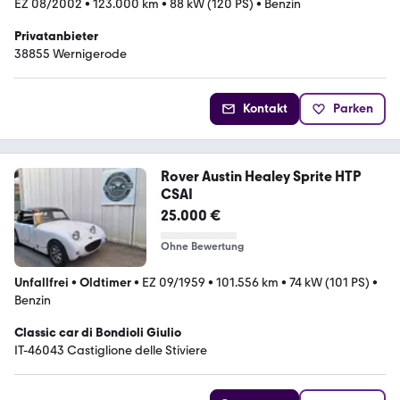
EZ 08/2002
•
123.000 km
•
88 kW (120 PS)
•
Benzin
Privatanbieter
38855 Wernigerode
Kontakt
Parken
Rover Austin Healey Sprite HTP
CSAI
25.000 €
Ohne Bewertung
Unfallfrei
•
Oldtimer
•
EZ 09/1959
•
101.556 km
•
74 kW (101 PS)
•
Benzin
Classic car di Bondioli Giulio
IT-46043 Castiglione delle Stiviere