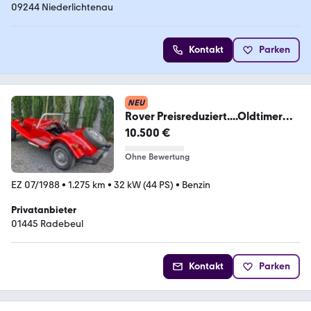
09244 Niederlichtenau
Kontakt
Parken
NEU
Rover Preisreduziert....Oldtimer
Marlin Sport
10.500 €
Ohne Bewertung
EZ 07/1988
•
1.275 km
•
32 kW (44 PS)
•
Benzin
Privatanbieter
01445 Radebeul
Kontakt
Parken