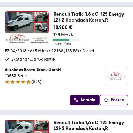
Renault Trafic 1,6 dCi 125 Energy
L2H2 Hochdach Kasten,R
18.900 €
19% MwSt.
Fairer Preis
EZ 04/2018
•
61.516 km
•
92 kW (125 PS)
•
Diesel
2xStandh,CarGarantie
Autohaus Rosen-Stock GmbH
10553 Berlin
(
525
)
4.9 Sterne
Kontakt
Parken
Renault Trafic 1,6 dCi 125 Energy
L2H2 Hochdach Kasten,R