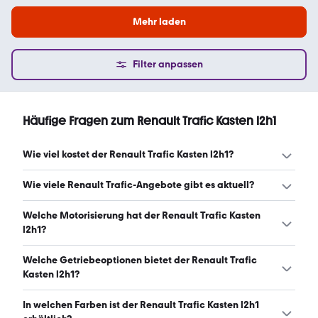
Mehr laden
Filter anpassen
Häufige Fragen zum Renault Trafic Kasten l2h1
Wie viel kostet der Renault Trafic Kasten l2h1?
Ein guter Preis für einen Renault Trafic Kasten l2h1 liegt
Wie viele Renault Trafic-Angebote gibt es aktuell?
zwischen 8.300 € und 17.490 €. Leasingangebote starten
ab 239 € monatlich. (Stand: 7.8.2026)
Es gibt insgesamt 255 Renault Trafic bei mobile.de, davon
Welche Motorisierung hat der Renault Trafic Kasten
252 Gebraucht- und 3 Neuwagen. (Stand: 7.8.2026)
l2h1?
Der Renault Trafic Kasten l2h1 hat Leistungen zwischen 90
Welche Getriebeoptionen bietet der Renault Trafic
und 150 PS. (Stand: 7.8.2026)
Kasten l2h1?
Der Renault Trafic Kasten l2h1 ist mit manuellem und
In welchen Farben ist der Renault Trafic Kasten l2h1
automatischem Getriebe erhältlich. (Stand: 7.8.2026)