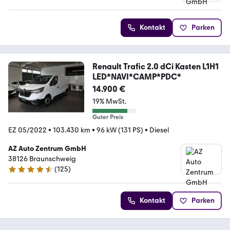
Kontakt
Parken
Renault Trafic 2.0 dCi Kasten L1H1
LED*NAVI*CAMP*PDC*
14.900 €
19% MwSt.
Guter Preis
EZ 05/2022
•
103.430 km
•
96 kW (131 PS)
•
Diesel
AZ Auto Zentrum GmbH
38126 Braunschweig
(
125
)
4.3 Sterne
Kontakt
Parken