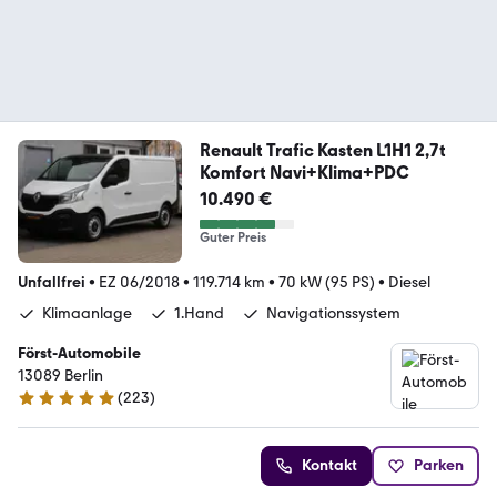
Renault Trafic Kasten L1H1 2,7t
Komfort Navi+Klima+PDC
10.490 €
Guter Preis
Unfallfrei
•
EZ 06/2018
•
119.714 km
•
70 kW (95 PS)
•
Diesel
Klimaanlage
1.Hand
Navigationssystem
Först-Automobile
13089 Berlin
(
223
)
4.9 Sterne
Kontakt
Parken