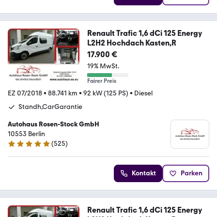
Renault Trafic 1,6 dCi 125 Energy
L2H2 Hochdach Kasten,R
17.900 €
19% MwSt.
Fairer Preis
EZ 07/2018
•
88.741 km
•
92 kW (125 PS)
•
Diesel
Standh,CarGarantie
Autohaus Rosen-Stock GmbH
10553 Berlin
(
525
)
4.9 Sterne
Kontakt
Parken
Renault Trafic 1,6 dCi 125 Energy