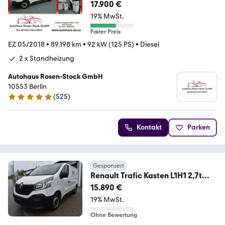
17.900 €
19% MwSt.
Fairer Preis
EZ 05/2018
•
89.198 km
•
92 kW (125 PS)
•
Diesel
2 x Standheizung
Autohaus Rosen-Stock GmbH
10553 Berlin
(
525
)
4.9 Sterne
Kontakt
Parken
Gesponsert
Renault Trafic Kasten L1H1 2,7t
Komfort*AHK*KLIMA*AUDIO
15.890 €
19% MwSt.
Ohne Bewertung