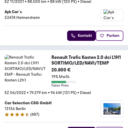
EZ 11/2021
•
88.500 km
•
88 kW (120 PS)
•
Diesel
Ayk Car´s
53474 Heimersheim
Kontakt
Parken
Renault Trafic Kasten 2.0 dci L1H1
SORTIMO/LED/NAVI/TEMP
20.800 €
19% MwSt.
Fairer Preis
EZ 06/2022
•
79.379 km
•
96 kW (131 PS)
•
Diesel
Car Selection CSG GmbH
13156 Berlin
(
487
)
4.4 Sterne