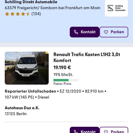
Schilling Direkt Automobile
63579 Freigericht/ Somborn bei Frankfurt am Main
(
134
)
4.7 Sterne
Kontakt
Parken
Renault Trafic Kasten L1H2 3,0t
Komfort
19.190 €
19% MwSt.
Fairer Preis
Reparierter Unfallschaden
•
EZ 12/2020
•
82.910 km
•
107 kW (145 PS)
•
Diesel
Autohaus Dux e.K.
13125 Berlin
Kontakt
Parken