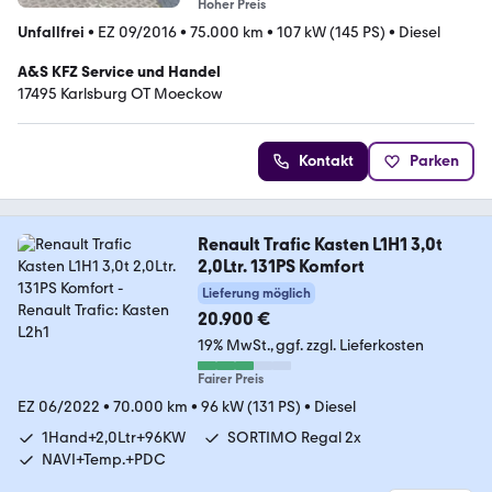
Hoher Preis
Unfallfrei
•
EZ 09/2016
•
75.000 km
•
107 kW (145 PS)
•
Diesel
A&S KFZ Service und Handel
17495 Karlsburg OT Moeckow
Kontakt
Parken
Renault Trafic Kasten L1H1 3,0t
2,0Ltr. 131PS Komfort
Lieferung möglich
20.900 €
19% MwSt.
ggf. zzgl. Lieferkosten
Fairer Preis
EZ 06/2022
•
70.000 km
•
96 kW (131 PS)
•
Diesel
1Hand+2,0Ltr+96KW
SORTIMO Regal 2x
NAVI+Temp.+PDC