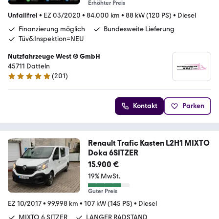
Erhöhter Preis
Unfallfrei
•
EZ 03/2020
•
84.000 km
•
88 kW (120 PS)
•
Diesel
Finanzierung möglich
Bundesweite Lieferung
Tüv&Inspektion=NEU
Nutzfahrzeuge West ® GmbH
45711 Datteln
(
201
)
4.9 Sterne
Kontakt
Parken
Renault Trafic Kasten L2H1 MIXTO
Doka 6SITZER
15.900 €
19% MwSt.
Guter Preis
EZ 10/2017
•
99.998 km
•
107 kW (145 PS)
•
Diesel
MIXTO 6 SITZER
LANGER RADSTAND