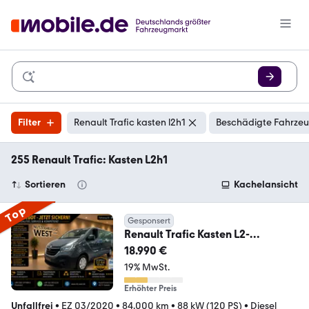
Filter
Renault Trafic kasten l2h1
Beschädigte Fahrzeu
255 Renault Trafic: Kasten L2h1
Sortieren
Kachelansicht
Top
Gesponsert
Renault Trafic Kasten L2-
H1*Lang*AHK*Garantie*1.Hand
18.990 €
19% MwSt.
Erhöhter Preis
Unfallfrei
•
EZ 03/2020
•
84.000 km
•
88 kW (120 PS)
•
Diesel