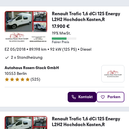
Renault Trafic 1,6 dCi 125 Energy
L2H2 Hochdach Kasten,R
17.900 €
19% MwSt.
Fairer Preis
EZ 05/2018
•
89.198 km
•
92 kW (125 PS)
•
Diesel
2 x Standheizung
Autohaus Rosen-Stock GmbH
10553 Berlin
(
525
)
4.9 Sterne
Kontakt
Parken
Renault Trafic 1,6 dCi 125 Energy
L2H2 Hochdach Kasten,R