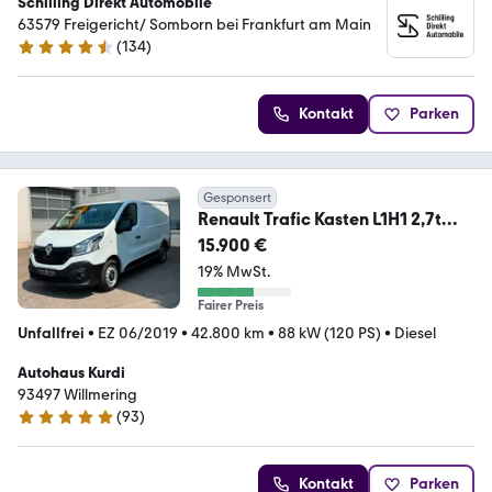
Schilling Direkt Automobile
63579 Freigericht/ Somborn bei Frankfurt am Main
(
134
)
4.7 Sterne
Kontakt
Parken
Gesponsert
Renault Trafic Kasten L1H1 2,7t
Komf. 3SITZ KAMERA KLIMA
15.900 €
19% MwSt.
Fairer Preis
Unfallfrei
•
EZ 06/2019
•
42.800 km
•
88 kW (120 PS)
•
Diesel
Autohaus Kurdi
93497 Willmering
(
93
)
4.8 Sterne
Kontakt
Parken