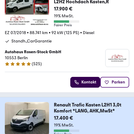
L2H2 Hochdach Kasten,R
17.900 €
19% MwSt.
Fairer Preis
EZ 07/2018
•
88.741 km
•
92 kW (125 PS)
•
Diesel
Standh.,CarGarantie
Autohaus Rosen-Stock GmbH
10553 Berlin
(
525
)
4.9 Sterne
Kontakt
Parken
Renault Trafic Kasten L2H1 3,0t
Komfort *LANG, AHK,MwSt*
17.400 €
19% MwSt.