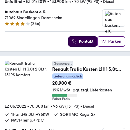
Unfallfrei
•
EZ 01/2019
•
133.900 km
•
70 kW (95 PS)
•
Diesel
Autohaus Baskent e.K.
71069 Sindelfingen-Darmsheim
(
256
)
4.2 Sterne
Kontakt
Parken
Gesponsert
Renault Trafic Kasten L1H1 3,0t
2,0Ltr. 131PS Komfort
Lieferung möglich
20.900 €
19% MwSt.
ggf. zzgl. Lieferkosten
Fairer Preis
EZ 06/2022
•
70.000 km
•
96 kW (131 PS)
•
Diesel
1Hand+2,0Ltr+96KW
SORTIMO Regal 2x
NAVI+Temp.+PDC