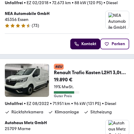
Unfallfrei
•
EZ 02/2018
•
72.673 km
•
88 kW (120 PS)
•
Diesel
NEA Automobile GmbH
45356 Essen
(
73
)
4.6 Sterne
Kontakt
Parken
NEU
Renault Trafic Kasten L2H1 3,0t
Komfort
19.890 €
19% MwSt.
Guter Preis
Unfallfrei
•
EZ 08/2022
•
71.951 km
•
96 kW (131 PS)
•
Diesel
Rückfahrkamera
Klimaanlage
Sitzheizung
Autohaus Metz GmbH
25709 Marne