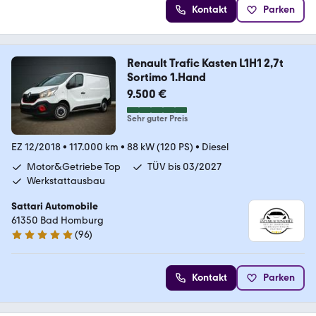
Kontakt
Parken
Renault Trafic Kasten L1H1 2,7t
Sortimo 1.Hand
9.500 €
Sehr guter Preis
EZ 12/2018
•
117.000 km
•
88 kW (120 PS)
•
Diesel
Motor&Getriebe Top
TÜV bis 03/2027
Werkstattausbau
Sattari Automobile
61350 Bad Homburg
(
96
)
4.9 Sterne
Kontakt
Parken