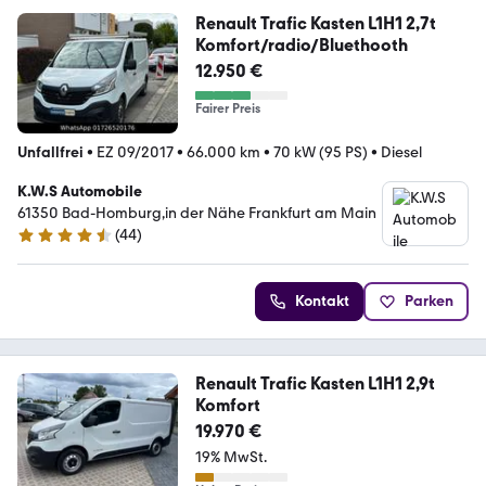
Renault Trafic Kasten L1H1 2,7t
Komfort/radio/Bluethooth
12.950 €
Fairer Preis
Unfallfrei
•
EZ 09/2017
•
66.000 km
•
70 kW (95 PS)
•
Diesel
K.W.S Automobile
61350 Bad-Homburg,in der Nähe Frankfurt am Main
(
44
)
4.5 Sterne
Kontakt
Parken
Renault Trafic Kasten L1H1 2,9t
Komfort
19.970 €
19% MwSt.