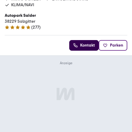
KLIMA/NAVI
Autopark Salder
38229 Salzgitter
(
277
)
5 Sterne
Kontakt
Parken