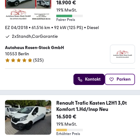
18.900 €
19% MwSt.
Fairer Preis
EZ 04/2018
•
61.516 km
•
92 kW (125 PS)
•
Diesel
2xStandh,CarGarantie
Autohaus Rosen-Stock GmbH
10553 Berlin
(
525
)
4.9 Sterne
Kontakt
Parken
Renault Trafic Kasten L2H1 3,0t
Komfort 1.Hd/Insp Neu
16.500 €
19% MwSt.
Erhöhter Preis