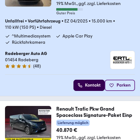
19% MwSt.
ggf. zzgl. Lieferkosten
Guter Preis
Unfallfrei
•
Vorführfahrzeug
•
EZ 04/2025
•
15.000 km
•
110 kW (150 PS)
•
Diesel
^Multimediasystem
Apple Car Play
Rückfahrkamera
Radeberger Auto AG
01454 Radeberg
(
48
)
4.7 Sterne
Kontakt
Parken
Renault Trafic Pkw Grand
Spaceclass Signature-Paket Einp
Lieferung möglich
40.870 €
19% MwSt.
ggf. zzgl. Lieferkosten