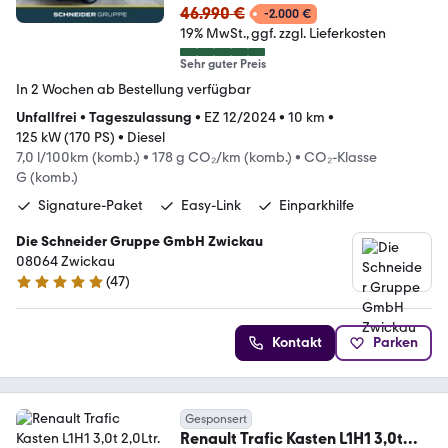
46.990 €
-2.000 €
19% MwSt.
ggf. zzgl. Lieferkosten
Sehr guter Preis
In 2 Wochen ab Bestellung verfügbar
Unfallfrei
•
Tageszulassung
•
EZ 12/2024
•
10 km
•
125 kW (170 PS)
•
Diesel
7,0 l/100km (komb.)
•
178 g CO₂/km (komb.)
•
CO₂-Klasse
G (komb.)
Signature-Paket
Easy-Link
Einparkhilfe
Die Schneider Gruppe GmbH Zwickau
08064 Zwickau
(
47
)
4.8 Sterne
Kontakt
Parken
Gesponsert
Renault Trafic Kasten L1H1 3,0t