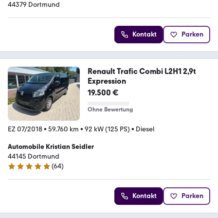
44379 Dortmund
Kontakt
Parken
Renault Trafic Combi L2H1 2,9t
Expression
19.500 €
Ohne Bewertung
EZ 07/2018
•
59.760 km
•
92 kW (125 PS)
•
Diesel
Automobile Kristian Seidler
44145 Dortmund
(
64
)
4.9 Sterne
Kontakt
Parken