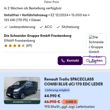
Fairer Preis
In 2 Wochen ab Bestellung verfügbar
Unfallfrei
•
Vorführfahrzeug
•
EZ 12/2024
•
15.000 km
•
125 kW (170 PS)
•
Diesel
Lederpolsterung
ACC
Sitzheizung
Die Schneider Gruppe GmbH Frankenberg
09669 Frankenberg
(
69
)
4.5 Sterne
Kontakt
Parken
Renault Trafic SPACECLASS
COMBI BLUE dCi 170 EDC LEDER
Lieferung möglich
44.990 €
46.990 €
-2.000 €
19% MwSt.
ggf. zzgl. Lieferkosten