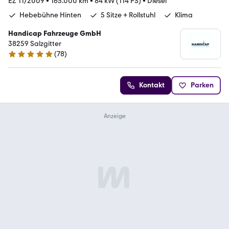
EZ 11/2009
•
165.000 km
•
84 kW (114 PS)
•
Diesel
Hebebühne Hinten
5 Sitze + Rollstuhl
Klima
Handicap Fahrzeuge GmbH
38259 Salzgitter
(
78
)
5 Sterne
Kontakt
Parken