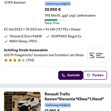
2,0Ltr. 131PS Komfort
Lieferung möglich
20.900 €
19% MwSt.
ggf. zzgl. Lieferkosten
Fairer Preis
EZ 06/2022
•
70.000 km
•
96 kW (131 PS)
•
Diesel
1Hand+2,0Ltr+96KW
SORTIMO Regal 2x
NAVI+Temp.+PDC
Schilling Direkt Automobile
63579 Freigericht/ Somborn bei Frankfurt am Main
(
134
)
4.7 Sterne
Kontakt
Parken
Renault Trafic
Kasten*Garantie*Klima*1.Hand*
Lieferung möglich
12.990 €