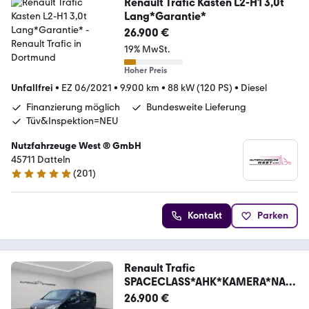
Renault Trafic Kasten L2-H1 3,0t
Lang*Garantie*
26.900 €
19% MwSt.
Hoher Preis
Unfallfrei
•
EZ 06/2021
•
9.900 km
•
88 kW (120 PS)
•
Diesel
Finanzierung möglich
Bundesweite Lieferung
Tüv&Inspektion=NEU
Nutzfahrzeuge West ® GmbH
45711 Datteln
(
201
)
4.9 Sterne
Kontakt
Parken
Renault Trafic
SPACECLASS*AHK*KAMERA*NAVI
*PDC*7- SITZER*
26.900 €