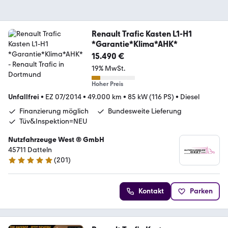
Renault Trafic Kasten L1-H1
*Garantie*Klima*AHK*
15.490 €
19% MwSt.
Hoher Preis
Unfallfrei
•
EZ 07/2014
•
49.000 km
•
85 kW (116 PS)
•
Diesel
Finanzierung möglich
Bundesweite Lieferung
Tüv&Inspektion=NEU
Nutzfahrzeuge West ® GmbH
45711 Datteln
(
201
)
4.9 Sterne
Kontakt
Parken