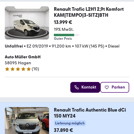
Renault Trafic L2H1 2,9t Komfort
KAM|TEMPO|3-SITZ|BTH
13.999 €
19% MwSt.
Guter Preis
Unfallfrei
•
EZ 09/2019
•
91.200 km
•
107 kW (145 PS)
•
Diesel
Auto Müller GmbH
58095 Hagen
(
10
)
4.9 Sterne
Kontakt
Parken
Renault Trafic Authentic Blue dCi
150 MY24
Lieferung möglich
37.890 €