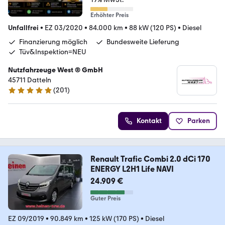
Erhöhter Preis
Unfallfrei
•
EZ 03/2020
•
84.000 km
•
88 kW (120 PS)
•
Diesel
Finanzierung möglich
Bundesweite Lieferung
Tüv&Inspektion=NEU
Nutzfahrzeuge West ® GmbH
45711 Datteln
(
201
)
4.9 Sterne
Kontakt
Parken
Renault Trafic Combi 2.0 dCi 170
ENERGY L2H1 Life NAVI
24.909 €
Guter Preis
EZ 09/2019
•
90.849 km
•
125 kW (170 PS)
•
Diesel