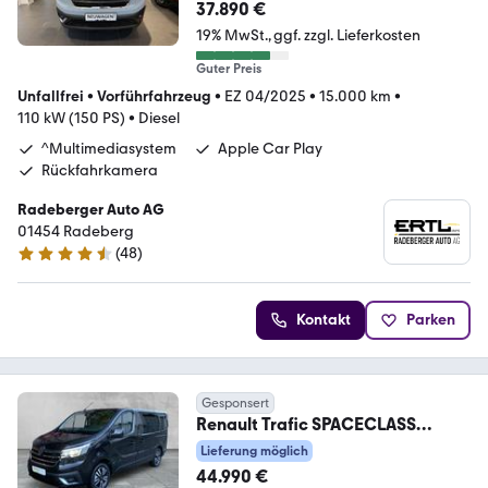
37.890 €
19% MwSt.
ggf. zzgl. Lieferkosten
Guter Preis
Unfallfrei
•
Vorführfahrzeug
•
EZ 04/2025
•
15.000 km
•
110 kW (150 PS)
•
Diesel
^Multimediasystem
Apple Car Play
Rückfahrkamera
Radeberger Auto AG
01454 Radeberg
(
48
)
4.7 Sterne
Kontakt
Parken
Gesponsert
Renault Trafic SPACECLASS
COMBI BLUE dCi 170 EDC LEDER
Lieferung möglich
44.990 €