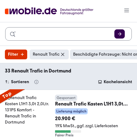
Filter
Renault Trafic
Beschädigte Fahrzeuge: Nicht a
33 Renault Trafic in Dortmund
Sortieren
Kachelansicht
Top
Gesponsert
Renault Trafic Kasten L1H1 3,0t
2,0Ltr. 131PS Komfort
Lieferung möglich
20.900 €
19% MwSt.
ggf. zzgl. Lieferkosten
Fairer Preis