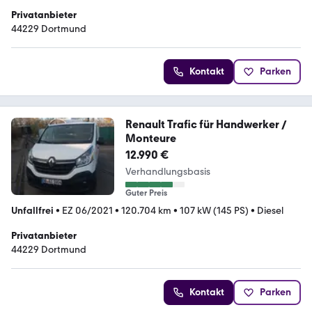
Privatanbieter
44229 Dortmund
Kontakt
Parken
Renault Trafic für Handwerker /
Monteure
12.990 €
Verhandlungsbasis
Guter Preis
Unfallfrei
•
EZ 06/2021
•
120.704 km
•
107 kW (145 PS)
•
Diesel
Privatanbieter
44229 Dortmund
Kontakt
Parken