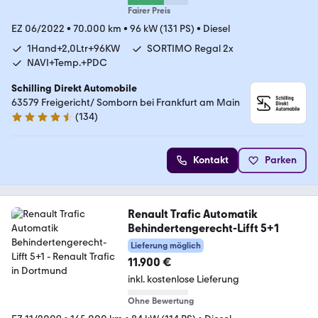
Fairer Preis
EZ 06/2022
•
70.000 km
•
96 kW (131 PS)
•
Diesel
1Hand+2,0Ltr+96KW
SORTIMO Regal 2x
NAVI+Temp.+PDC
Schilling Direkt Automobile
63579 Freigericht/ Somborn bei Frankfurt am Main
(
134
)
4.7 Sterne
Kontakt
Parken
Renault Trafic Automatik
Behindertengerecht-Lifft 5+1
Lieferung möglich
11.900 €
inkl. kostenlose Lieferung
Ohne Bewertung