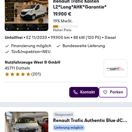
Renault Trafic Kasten
L2*Lang*AHK*Garantie*
19.900 €
19% MwSt.
Hoher Preis
Unfallfrei
•
EZ 11/2020
•
99.900 km
•
88 kW (120 PS)
•
Diesel
Finanzierung möglich
Bundesweite Lieferung
Tüv&Inspektion=NEU
Nutzfahrzeuge West ® GmbH
45711 Datteln
(
201
)
4.9 Sterne
Kontakt
Parken
Gesponsert
Renault Trafic Authentic Blue dCi
150 MY24
Lieferung möglich