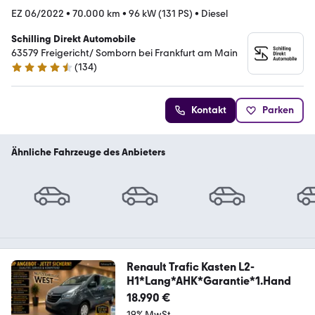
EZ 06/2022
•
70.000 km
•
96 kW (131 PS)
•
Diesel
Schilling Direkt Automobile
63579 Freigericht/ Somborn bei Frankfurt am Main
(
134
)
4.7 Sterne
Kontakt
Parken
Ähnliche Fahrzeuge des Anbieters
Renault Trafic Kasten L2-
H1*Lang*AHK*Garantie*1.Hand
18.990 €
19% MwSt.