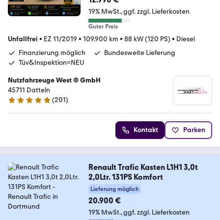
19% MwSt.
ggf. zzgl. Lieferkosten
Guter Preis
Unfallfrei
•
EZ 11/2019
•
109.900 km
•
88 kW (120 PS)
•
Diesel
Finanzierung möglich
Bundesweite Lieferung
Tüv&Inspektion=NEU
Nutzfahrzeuge West ® GmbH
45711 Datteln
(
201
)
4.9 Sterne
Kontakt
Parken
Renault Trafic Kasten L1H1 3,0t
2,0Ltr. 131PS Komfort
Lieferung möglich
20.900 €
19% MwSt.
ggf. zzgl. Lieferkosten