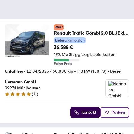
NEU
Renault Trafic Combi 2.0 BLUE dCi
150 L1H1 SpaceClass LM
Lieferung möglich
36.588 €
19% MwSt.
ggf. zzgl. Lieferkosten
Fairer Preis
Unfallfrei
•
EZ 04/2023
•
50.000 km
•
110 kW (150 PS)
•
Diesel
Hermann GmbH
99974 Mühlhausen
(
11
)
5 Sterne
Kontakt
Parken