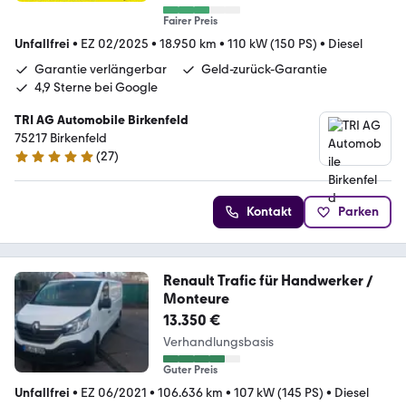
Fairer Preis
Unfallfrei
•
EZ 02/2025
•
18.950 km
•
110 kW (150 PS)
•
Diesel
Garantie verlängerbar
Geld-zurück-Garantie
4,9 Sterne bei Google
TRI AG Automobile Birkenfeld
75217 Birkenfeld
(
27
)
4.9 Sterne
Kontakt
Parken
Renault Trafic für Handwerker /
Monteure
13.350 €
Verhandlungsbasis
Guter Preis
Unfallfrei
•
EZ 06/2021
•
106.636 km
•
107 kW (145 PS)
•
Diesel