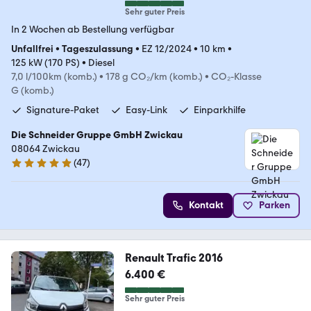
Sehr guter Preis
In 2 Wochen ab Bestellung verfügbar
Unfallfrei
•
Tageszulassung
•
EZ 12/2024
•
10 km
•
125 kW (170 PS)
•
Diesel
7,0 l/100km (komb.)
•
178 g CO₂/km (komb.)
•
CO₂-Klasse
G (komb.)
Signature-Paket
Easy-Link
Einparkhilfe
Die Schneider Gruppe GmbH Zwickau
08064 Zwickau
(
47
)
4.8 Sterne
Kontakt
Parken
Renault Trafic 2016
6.400 €
Sehr guter Preis