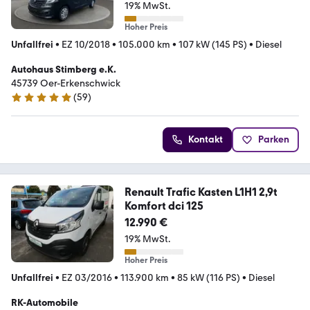
19% MwSt.
Hoher Preis
Unfallfrei
•
EZ 10/2018
•
105.000 km
•
107 kW (145 PS)
•
Diesel
Autohaus Stimberg e.K.
45739 Oer-Erkenschwick
(
59
)
4.9 Sterne
Kontakt
Parken
Renault Trafic Kasten L1H1 2,9t
Komfort dci 125
12.990 €
19% MwSt.
Hoher Preis
Unfallfrei
•
EZ 03/2016
•
113.900 km
•
85 kW (116 PS)
•
Diesel
RK-Automobile