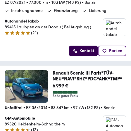
EZ 07/2021
•
77.000 km
•
103 kW (140 PS)
•
Benzin
Inzahlungnahme
Finanzierung
Lieferung
Autohandel Jakob
89415 Lauingen an der Donau ( Bei Augsburg )
(
21
)
4.8 Sterne
Kontakt
Parken
Renault Scenic III Paris*TÜV-
NEU*NAVI*SHZ*PDC*AHK*TMP*
6.999 €
Sehr guter Preis
Unfallfrei
•
EZ 06/2014
•
83.347 km
•
97 kW (132 PS)
•
Benzin
GM-Automobile
89520 Heidenheim-Schnaitheim
(
13
)