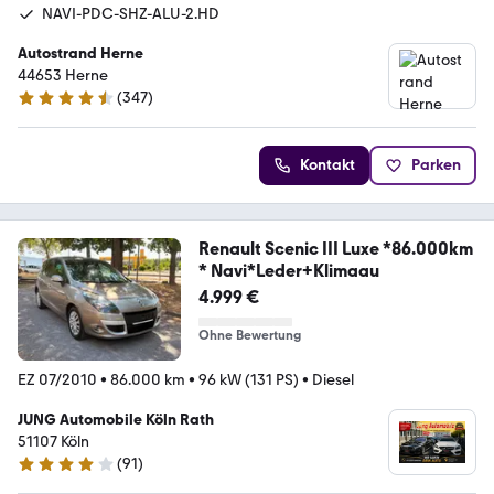
NAVI-PDC-SHZ-ALU-2.HD
Autostrand Herne
44653 Herne
(
347
)
4.5 Sterne
Kontakt
Parken
Renault Scenic III Luxe *86.000km
* Navi*Leder+Klimaau
4.999 €
Ohne Bewertung
EZ 07/2010
•
86.000 km
•
96 kW (131 PS)
•
Diesel
JUNG Automobile Köln Rath
51107 Köln
(
91
)
4 Sterne