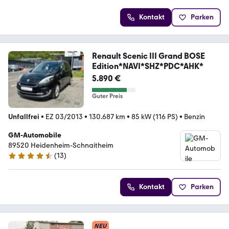
Kontakt
Parken
Renault Scenic III Grand BOSE
Edition*NAVI*SHZ*PDC*AHK*
5.890 €
Guter Preis
Unfallfrei
•
EZ 03/2013
•
130.687 km
•
85 kW (116 PS)
•
Benzin
GM-Automobile
89520 Heidenheim-Schnaitheim
(
13
)
4.7 Sterne
Kontakt
Parken
NEU