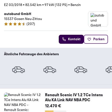
EZ 03/2018
•
82.542 km
•
97 kW (132 PS)
•
Benzin
autobund GmbH
15537 Gosen Neu-Zittau
(
207
)
4.7 Sterne
Kontakt
Parken
Ähnliche Fahrzeuge des Anbieters
Renault Scenic IV 1.2 TCe Intens
Alu KA Link NAV NBA PDC
12.470 €