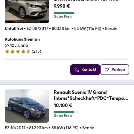
9.990 €
Guter Preis
Unfallfrei
•
EZ 08/2017
•
80.138 km
•
85 kW (116 PS)
•
Benzin
Autohaus Sleiman
59425 Unna
(
215
)
4.3 Sterne
Kontakt
Parken
Renault Scenic IV Grand
Intens*Scheckheft*PDC*Tempom
at*
10.100 €
Guter Preis
EZ 10/2017
•
81.393 km
•
85 kW (116 PS)
•
Benzin