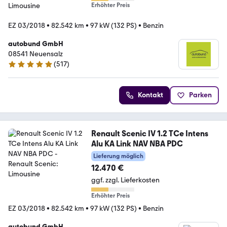
Erhöhter Preis
EZ 03/2018
•
82.542 km
•
97 kW (132 PS)
•
Benzin
autobund GmbH
08541 Neuensalz
(
517
)
4.8 Sterne
Kontakt
Parken
Renault Scenic IV 1.2 TCe Intens
Alu KA Link NAV NBA PDC
Lieferung möglich
12.470 €
ggf. zzgl. Lieferkosten
Erhöhter Preis
EZ 03/2018
•
82.542 km
•
97 kW (132 PS)
•
Benzin
autobund GmbH