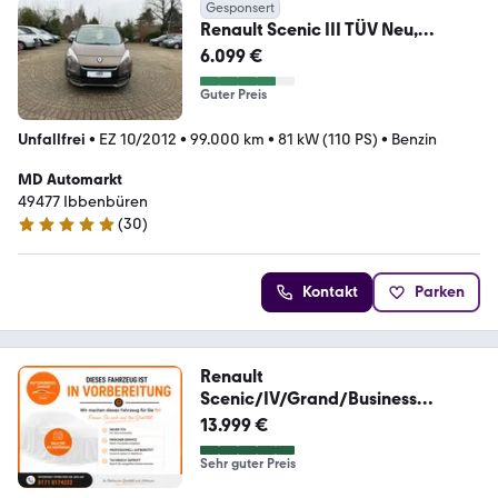
Gesponsert
Renault Scenic III TÜV Neu,
Garantie, 2.Hand
6.099 €
Guter Preis
Unfallfrei
•
EZ 10/2012
•
99.000 km
•
81 kW (110 PS)
•
Benzin
MD Automarkt
49477 Ibbenbüren
(
30
)
4.9 Sterne
Kontakt
Parken
Renault
Scenic/IV/Grand/Business
Edition/Sonderangebot!
13.999 €
Sehr guter Preis