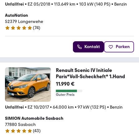
Unfallfrei
•
EZ 05/2018
•
113.649 km
•
103 kW (140 PS)
•
Benzin
AutoNation
52379 Langerwehe
(
74
)
4.9 Sterne
Kontakt
Parken
Renault Scenic IV Initiale
Paris*Voll-Scheckheft* 1.Hand
11.990 €
Guter Preis
Unfallfrei
•
EZ 10/2017
•
64.000 km
•
97 kW (132 PS)
•
Benzin
SIMION Automobile Sasbach
77880 Sasbach
(
43
)
4.9 Sterne