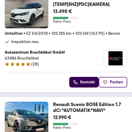
|TEMP|SHZ|PDC|KAMERA|
13.490 €
Fairer Preis
Unfallfrei
•
EZ 04/2018
•
105.185 km
•
120 kW (163 PS)
•
Benzin
Inspektion neu
Autozentrum Bruchköbel GmbH
63486 Bruchköbel
(
28
)
5 Sterne
Kontakt
Parken
Renault Scenic BOSE Edition 1.7
dCi *AUTOMATIK*NAVI*
12.990 €
Fairer Preis