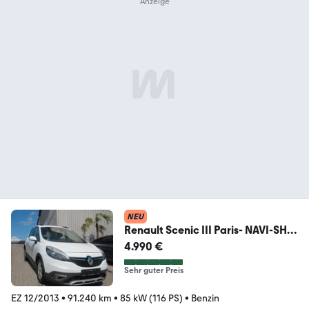
NEU
Renault Scenic III Paris- NAVI-SHZ-
PDC-ALU-TEMPO-2.HAND
4.990 €
Sehr guter Preis
EZ 12/2013
•
91.240 km
•
85 kW (116 PS)
•
Benzin