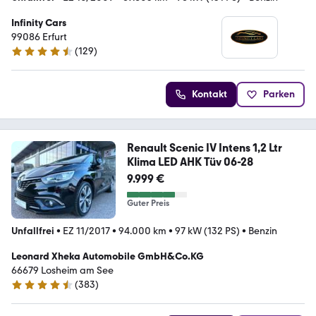
Infinity Cars
99086 Erfurt
(
129
)
4.3 Sterne
Kontakt
Parken
Renault Scenic IV Intens 1,2 Ltr
Klima LED AHK Tüv 06-28
9.999 €
Guter Preis
Unfallfrei
•
EZ 11/2017
•
94.000 km
•
97 kW (132 PS)
•
Benzin
Leonard Xheka Automobile GmbH&Co.KG
66679 Losheim am See
(
383
)
4.7 Sterne