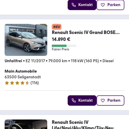
Kontakt
Parken
NEU
Renault Scenic IV Grand BOSE
Edition*Massagesitze*Kamera
14.890 €
Fairer Preis
Unfallfrei
•
EZ 11/2017
•
79.000 km
•
118 kW (160 PS)
•
Diesel
Main Automobile
63500 Seligenstadt
(
116
)
4.4 Sterne
Kontakt
Parken
Renault Scenic IV
Life/Navi/Alu/Klima/Tüv-Neu