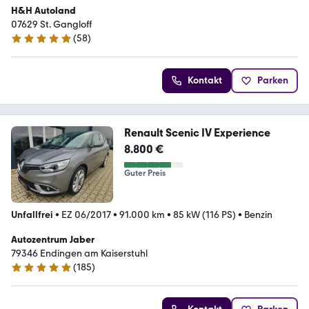
H&H Autoland
07629 St. Gangloff
(
58
)
4.8 Sterne
Kontakt
Parken
Renault Scenic IV Experience
8.800 €
Guter Preis
Unfallfrei
•
EZ 06/2017
•
91.000 km
•
85 kW (116 PS)
•
Benzin
Autozentrum Jaber
79346 Endingen am Kaiserstuhl
(
185
)
4.8 Sterne