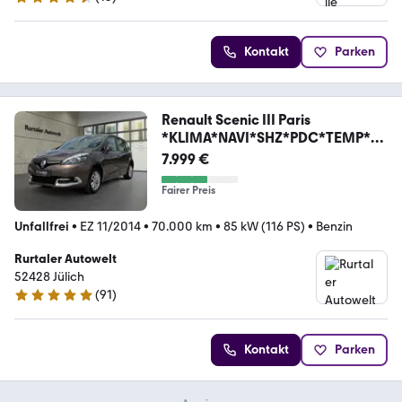
4.7 Sterne
Kontakt
Parken
Renault Scenic III Paris
*KLIMA*NAVI*SHZ*PDC*TEMP*BL
UET*
7.999 €
Fairer Preis
Unfallfrei
•
EZ 11/2014
•
70.000 km
•
85 kW (116 PS)
•
Benzin
Rurtaler Autowelt
52428 Jülich
(
91
)
4.9 Sterne
Kontakt
Parken