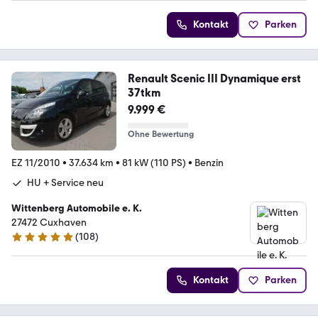
Kontakt
Parken
Renault Scenic III Dynamique erst
37tkm
9.999 €
Ohne Bewertung
EZ 11/2010
•
37.634 km
•
81 kW (110 PS)
•
Benzin
HU + Service neu
Wittenberg Automobile e. K.
27472 Cuxhaven
(
108
)
4.9 Sterne
Kontakt
Parken