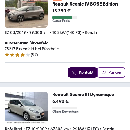
Renault Scenic IV BOSE Edition
13.290 €
Guter Preis
EZ 03/2019
•
99.000 km
•
103 kW (140 PS)
•
Benzin
Autozentrum Birkenfeld
75217 Birkenfeld bei Pforzheim
(
97
)
4 Sterne
Kontakt
Parken
Renault Scenic III Dynamique
6.490 €
Ohne Bewertung
Unfallfrei
•
EZ 10/2009
•
67.805 km
•
96 kW (131 PS)
•
Benzin