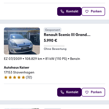
Kontakt
Parken
Gesponsert
Renault Scenic III Grand
Dynamique
5.990 €
Ohne Bewertung
EZ 07/2009
•
108.829 km
•
81 kW (110 PS)
•
Benzin
Autohaus Kaiser
17153 Stavenhagen
(
32
)
5 Sterne
Kontakt
Parken