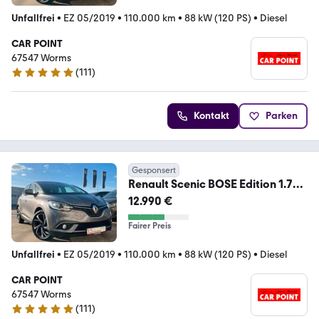
Unfallfrei
•
EZ 05/2019
•
110.000 km
•
88 kW (120 PS)
•
Diesel
CAR POINT
67547 Worms
(
111
)
4.8 Sterne
Kontakt
Parken
Gesponsert
Renault Scenic BOSE Edition 1.7
dCi *AUTOMATIK*NAVI*
12.990 €
Fairer Preis
Unfallfrei
•
EZ 05/2019
•
110.000 km
•
88 kW (120 PS)
•
Diesel
CAR POINT
67547 Worms
(
111
)
4.8 Sterne