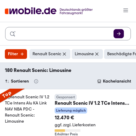
Filter
Renault Scenic
Limousine
Beschädigte F
180 Renault Scenic: Limousine
Sortieren
Kachelansicht
Top
Gesponsert
Renault Scenic IV 1.2 TCe Intens
Alu KA Link NAV NBA PDC
Lieferung möglich
12.470 €
ggf. zzgl. Lieferkosten
Erhöhter Preis