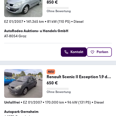
Extreme
850 €
Ohne Bewertung
EZ 01/2007
•
141.365 km
•
81 kW (110 PS)
•
Diesel
AutoRodeo Auktions- u Handels GmbH
AT-8054 Graz
Kontakt
Parken
NEU
Renault Scenic II Exception 1.9 dCI
Xenon-Navi-Klimaaut.
650 €
Ohne Bewertung
Unfallfrei
•
EZ 01/2007
•
170.000 km
•
96 kW (131 PS)
•
Diesel
Autopark Gernsheim