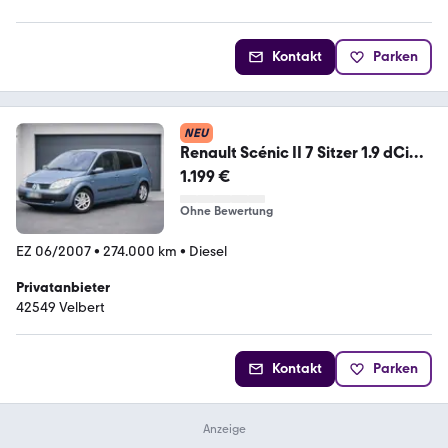
Kontakt
Parken
NEU
Renault Scénic II 7 Sitzer 1.9 dCi
Diesel
1.199 €
Ohne Bewertung
EZ 06/2007
•
274.000 km
•
Diesel
Privatanbieter
42549 Velbert
Kontakt
Parken