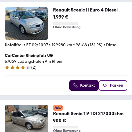
Renault Scenic II Euro 4 Diesel
1.999 €
Ohne Bewertung
Unfallfrei
•
EZ 09/2007
•
199.980 km
•
96 kW (131 PS)
•
Diesel
CarCenter Rheinpfalz UG
67059 Ludwigshafen Am Rhein
(
2
)
4.5 Sterne
Kontakt
Parken
NEU
Renault Senic 1,9 TDI 217000khm
900 €
Ohne Bewertung