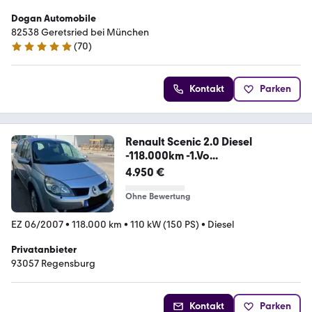
Dogan Automobile
82538 Geretsried bei München
(
70
)
5 Sterne
Kontakt
Parken
Renault Scenic 2.0 Diesel
-118.000km -1.Vo...
4.950 €
Ohne Bewertung
EZ 06/2007
•
118.000 km
•
110 kW (150 PS)
•
Diesel
Privatanbieter
93057 Regensburg
Kontakt
Parken