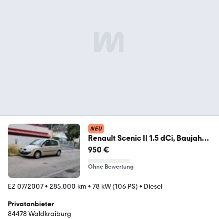
NEU
Renault Scenic II 1.5 dCi, Baujahr
2007, 6...
950 €
Ohne Bewertung
EZ 07/2007
•
285.000 km
•
78 kW (106 PS)
•
Diesel
Privatanbieter
84478 Waldkraiburg