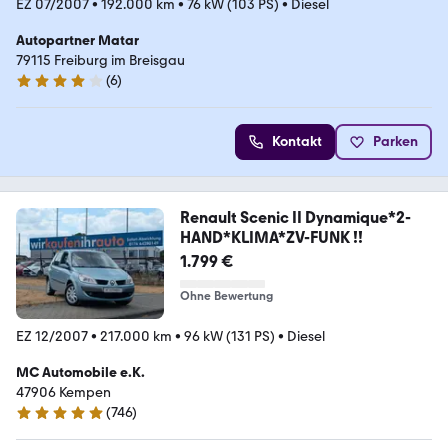
EZ 07/2007
•
192.000 km
•
76 kW (103 PS)
•
Diesel
Autopartner Matar
79115 Freiburg im Breisgau
(
6
)
3.9 Sterne
Kontakt
Parken
Renault Scenic II Dynamique*2-
HAND*KLIMA*ZV-FUNK !!
1.799 €
Ohne Bewertung
EZ 12/2007
•
217.000 km
•
96 kW (131 PS)
•
Diesel
MC Automobile e.K.
47906 Kempen
(
746
)
4.8 Sterne