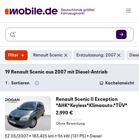
Filter
Renault Scenic
Erstzulassung: 2007
Dies
19 Renault Scenic aus 2007 mit Diesel-Antrieb
Sortieren
Kachelansicht
Renault Scenic II Exception
*AHK*Keyless*Klimaauto.*TÜV*
2.990 €
Ohne Bewertung
EZ 05/2007
•
183.425 km
•
96 kW (131 PS)
•
Diesel