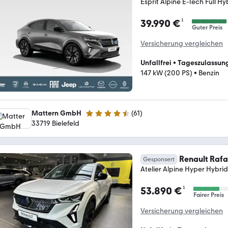
Esprit Alpine E-Tech Full H
¹
39.990 €
Guter Preis
Versicherung vergleichen
Unfallfrei
•
Tageszulassun
147 kW (200 PS)
•
Benzin
Mattern GmbH
(
61
)
4.4 Sterne
33719 Bielefeld
Renault Rafa
Gesponsert
Atelier Alpine Hyper Hybri
¹
53.890 €
Fairer Preis
Versicherung vergleichen