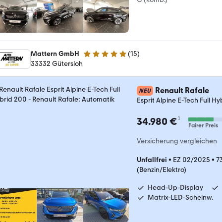
Mattern GmbH
(
15
)
4.9 Sterne
33332 Gütersloh
Renault Rafale
NEU
Esprit Alpine E-Tech Full H
¹
34.980 €
Fairer Preis
Versicherung vergleichen
Unfallfrei
•
EZ 02/2025
•
7
(Benzin/Elektro)
Head-Up-Display
Matrix-LED-Scheinw.