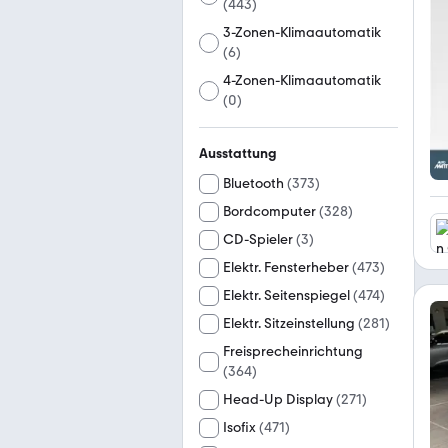
(
443
)
3-Zonen-Klimaautomatik
(
6
)
4-Zonen-Klimaautomatik
(
0
)
Ausstattung
Bluetooth
(
373
)
Bordcomputer
(
328
)
CD-Spieler
(
3
)
Elektr. Fensterheber
(
473
)
Elektr. Seitenspiegel
(
474
)
Elektr. Sitzeinstellung
(
281
)
Freisprecheinrichtung
(
364
)
Head-Up Display
(
271
)
Isofix
(
471
)