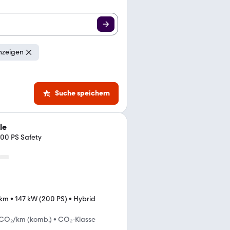
nzeigen
Suche speichern
le
200 PS Safety
 km
•
147 kW (200 PS)
•
Hybrid
 CO₂/km (komb.)
•
CO₂-Klasse