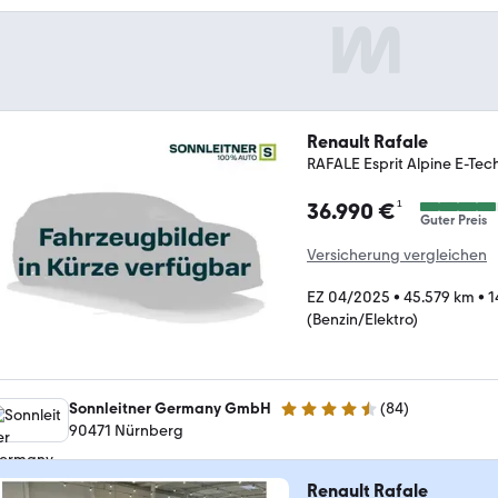
Renault Rafale
RAFALE Esprit Alpine E-Tec
¹
36.990 €
Guter Preis
Versicherung vergleichen
EZ 04/2025
•
45.579 km
•
1
(Benzin/Elektro)
Sonnleitner Germany GmbH
(
84
)
4.4 Sterne
90471 Nürnberg
Renault Rafale