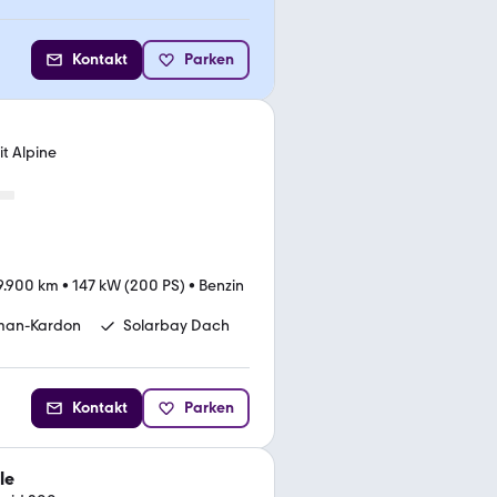
Kontakt
Parken
it Alpine
9.900 km
•
147 kW (200 PS)
•
Benzin
man-Kardon
Solarbay Dach
Kontakt
Parken
le