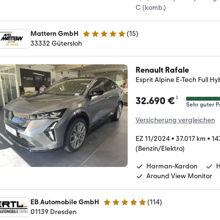
C (komb.)
Mattern GmbH
(
15
)
4.9 Sterne
33332 Gütersloh
Renault Rafale
Esprit Alpine E-Tech Full H
¹
32.690 €
Sehr guter P
Versicherung vergleichen
EZ 11/2024
•
37.017 km
•
14
(Benzin/Elektro)
Harman-Kardon
H
Around View Monitor
EB Automobile GmbH
(
114
)
4.9 Sterne
01139 Dresden