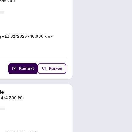
ybrid 200
g
•
EZ 02/2025
•
10.000 km
•
Kontakt
Parken
le
d 4x4-300 PS