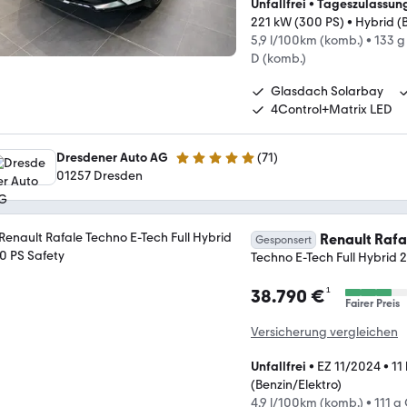
Unfallfrei
•
Tageszulassun
221 kW (300 PS)
•
Hybrid (
5,9 l/100km (komb.)
•
133 g
D (komb.)
Glasdach Solarbay
4Control+Matrix LED
Dresdener Auto AG
(
71
)
4.9 Sterne
01257 Dresden
Renault Rafa
Gesponsert
Techno E-Tech Full Hybrid 
¹
38.790 €
Fairer Preis
Versicherung vergleichen
Unfallfrei
•
EZ 11/2024
•
11
(Benzin/Elektro)
4,9 l/100km (komb.)
•
111 g