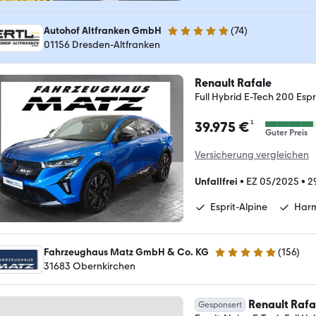
Autohof Altfranken GmbH
(
74
)
4.9 Sterne
01156 Dresden-Altfranken
Renault Rafale
Full Hybrid E-Tech 200 Espr
¹
39.975 €
Guter Preis
Versicherung vergleichen
Unfallfrei
•
EZ 05/2025
•
2
Esprit-Alpine
Har
Fahrzeughaus Matz GmbH & Co. KG
(
156
)
4.8 Sterne
31683 Obernkirchen
Renault Rafa
Gesponsert