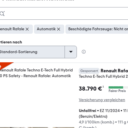
enault Rafale
Automatik
Beschädigte Fahrzeuge: Nicht a
rtieren nach
p
Renault Rafa
Gesponsert
Techno E-Tech Full Hybrid 
¹
38.790 €
Fairer Preis
Versicherung vergleichen
Unfallfrei
•
EZ 11/2024
•
11
(Benzin/Elektro)
4,9 l/100km (komb.)
•
111 g
C (komb.)