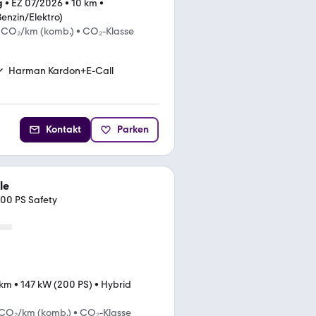
g
•
EZ 07/2026
•
10 km
•
Benzin/Elektro)
 CO₂/km (komb.)
•
CO₂-Klasse
Harman Kardon+E-Call
Kontakt
Parken
le
200 PS Safety
 km
•
147 kW (200 PS)
•
Hybrid
 CO₂/km (komb.)
•
CO₂-Klasse