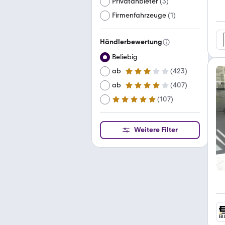
Privatanbieter
(
3
)
Firmenfahrzeuge
(
1
)
Händlerbewertung
Beliebig
ab
(
423
)
3 Sterne
ab
(
407
)
4 Sterne
(
107
)
ab
5 Sterne
Weitere Filter