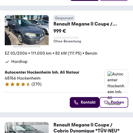
Gesponsert
Renault Megane II Coupe /
Cabrio Dynamique
999 €
Ohne Bewertung
EZ 05/2006
•
111.000 km
•
82 kW (111 PS)
•
Benzin
Hardtop
Autocenter Hockenheim Inh. Ali Natour
68766 Hockenheim
(
270
)
4.7 Sterne
Kontakt
Parken
Renault Megane II Coupe /
Cabrio Dynamique *TÜV-NEU*