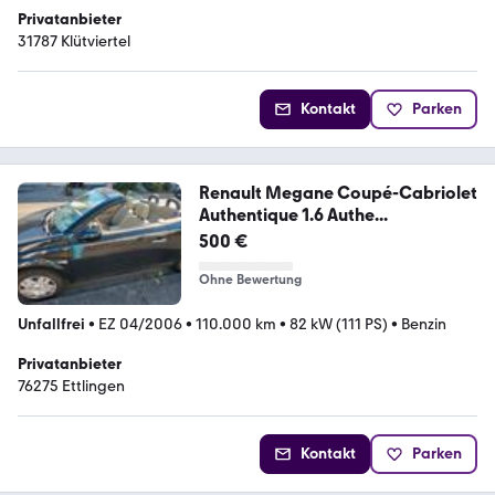
Privatanbieter
31787 Klütviertel
Kontakt
Parken
Renault Megane Coupé-Cabriolet
Authentique 1.6 Authe...
500 €
Ohne Bewertung
Unfallfrei
•
EZ 04/2006
•
110.000 km
•
82 kW (111 PS)
•
Benzin
Privatanbieter
76275 Ettlingen
Kontakt
Parken