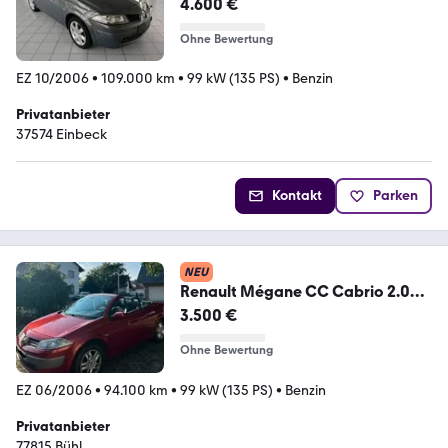
4.600 €
Ohne Bewertung
EZ 10/2006
•
109.000 km
•
99 kW (135 PS)
•
Benzin
Privatanbieter
37574 Einbeck
Kontakt
Parken
NEU
Renault Mégane CC Cabrio 2.0
16V Hardtop
3.500 €
Ohne Bewertung
EZ 06/2006
•
94.100 km
•
99 kW (135 PS)
•
Benzin
Privatanbieter
77815 Bühl