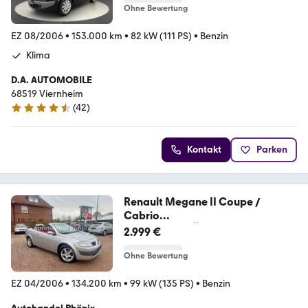
Ohne Bewertung
EZ 08/2006
•
153.000 km
•
82 kW (111 PS)
•
Benzin
Klima
D.A. AUTOMOBILE
68519 Viernheim
(
42
)
4.6 Sterne
Kontakt
Parken
Renault Megane II Coupe /
Cabrio
Dynamique*TÜV/AU/iNSPK.
2.999 €
Ohne Bewertung
EZ 04/2006
•
134.200 km
•
99 kW (135 PS)
•
Benzin