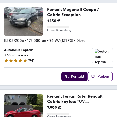
Renault Megane II Coupe /
Cabrio Exception
1.150 €
Ohne Bewertung
EZ 02/2006
•
172.000 km
•
96 kW (131 PS)
•
Diesel
Autohaus Toprak
33689 Bielefeld
(
94
)
4.9 Sterne
Kontakt
Parken
Renault Ferrari Roter Renault
Cabrio key less TÜV ...
7.999 €
Ohne Bewertung