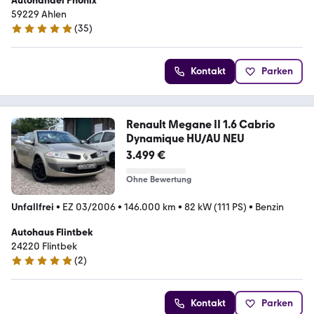
Autohandel Phönix
59229 Ahlen
(
35
)
4.9 Sterne
Kontakt
Parken
Renault Megane II 1.6 Cabrio
Dynamique HU/AU NEU
3.499 €
Ohne Bewertung
Unfallfrei
•
EZ 03/2006
•
146.000 km
•
82 kW (111 PS)
•
Benzin
Autohaus Flintbek
24220 Flintbek
(
2
)
5 Sterne
Kontakt
Parken