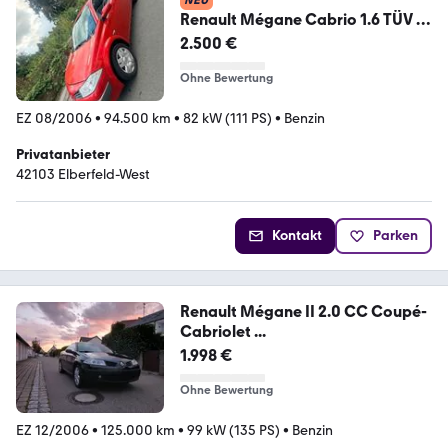
NEU
Renault Mégane Cabrio 1.6 TÜV &
Euro 4
2.500 €
Ohne Bewertung
EZ 08/2006
•
94.500 km
•
82 kW (111 PS)
•
Benzin
Privatanbieter
42103 Elberfeld-West
Kontakt
Parken
Renault Mégane II 2.0 CC Coupé-
Cabriolet ...
1.998 €
Ohne Bewertung
EZ 12/2006
•
125.000 km
•
99 kW (135 PS)
•
Benzin