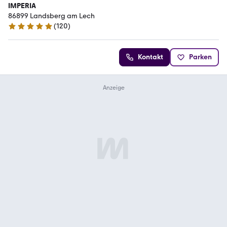
IMPERIA
86899 Landsberg am Lech
(
120
)
4.8 Sterne
Kontakt
Parken