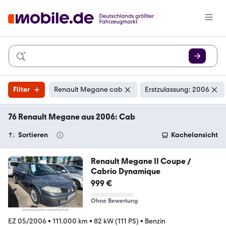
Filter
Renault Megane cab
Erstzulassung: 2006
76 Renault Megane aus 2006: Cab
Sortieren
Kachelansicht
Renault Megane II Coupe /
Cabrio Dynamique
999 €
Ohne Bewertung
EZ 05/2006
•
111.000 km
•
82 kW (111 PS)
•
Benzin