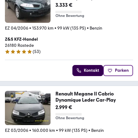
3.333 €
Ohne Bewertung
EZ 04/2006
•
153.970 km
•
99 kW (135 PS)
•
Benzin
Z&S KFZ-Handel
26180 Rastede
(
53
)
5 Sterne
Kontakt
Parken
Renault Megane II Cabrio
Dynamique Leder Car-Play
2.999 €
Ohne Bewertung
EZ 03/2006
•
160.000 km
•
99 kW (135 PS)
•
Benzin