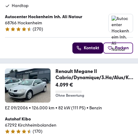
Hardtop
Autocenter Hockenheim Inh. Ali Natour
68766 Hockenheim
(
270
)
4.7 Sterne
Kontakt
Parken
Renault Megane II
Cabrio/Dynamique/3.Ha/Alus/Kli
maau/TOP
4.099 €
Ohne Bewertung
EZ 09/2006
•
126.000 km
•
82 kW (111 PS)
•
Benzin
Autohof Kibo
67292 Kirchheimbolanden
(
170
)
4.4 Sterne