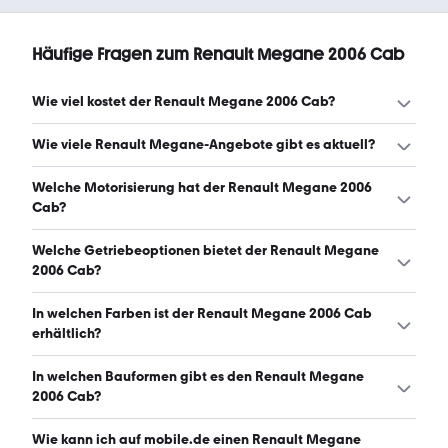
Häufige Fragen zum Renault Megane 2006 Cab
Wie viel kostet der Renault Megane 2006 Cab?
Ein guter Preis für einen Renault Megane 2006 Cab liegt
Wie viele Renault Megane-Angebote gibt es aktuell?
zwischen 1.300 € und 2.999 €. (Stand: 9.8.2026)
Es gibt insgesamt 76 Renault Megane bei mobile.de,
Welche Motorisierung hat der Renault Megane 2006
davon 76 Gebraucht- und 0 Neuwagen. (Stand: 9.8.2026)
Cab?
Der Renault Megane 2006 Cab hat Leistungen zwischen
Welche Getriebeoptionen bietet der Renault Megane
111 und 163 PS. (Stand: 9.8.2026)
2006 Cab?
Der Renault Megane 2006 Cab ist mit manuellem und
In welchen Farben ist der Renault Megane 2006 Cab
automatischem Getriebe erhältlich. (Stand: 9.8.2026)
erhältlich?
Den Renault Megane 2006 Cab gibt es in folgenden
In welchen Bauformen gibt es den Renault Megane
Farben: grau, schwarz, silber, beige, rot, gold und grün.
2006 Cab?
Die häufigste Farbe ist grau. (Stand: 9.8.2026)
Den Renault Megane 2006 Cab gibt es in folgenden
Wie kann ich auf mobile.de einen Renault Megane